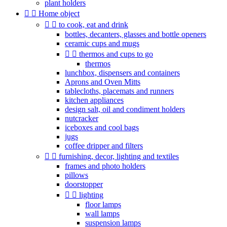
plant holders


Home object


to cook, eat and drink
bottles, decanters, glasses and bottle openers
ceramic cups and mugs


thermos and cups to go
thermos
lunchbox, dispensers and containers
Aprons and Oven Mitts
tablecloths, placemats and runners
kitchen appliances
design salt, oil and condiment holders
nutcracker
iceboxes and cool bags
jugs
coffee dripper and filters


furnishing, decor, lighting and textiles
frames and photo holders
pillows
doorstopper


lighting
floor lamps
wall lamps
suspension lamps