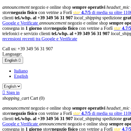
announcement
negozio e online shop
sempre operativi
headset_mic
store
negozio fisico
con vetrine a Forlì
star
4.7/5
di media su oltre 1100
clienti
tel./whp. al +39 349 56 31 907
local_shipping
spedizione
gra
Google e Verificate
announcement
negozio e online shop
sempre ope
consegna in
1 giorno
store
negozio fisico
con vetrine a Forlì
star
4.7/
telefonici e servizio clienti
tel./whp. al +39 349 56 31 907
local_ship
recensioni recenti tra Google e Verificate
Call us:
+39 349 56 31 907
Language:
English

Italiano
English

Sign in
shopping_cart
Cart
(0)
announcement
negozio e online shop
sempre operativi
headset_mic
store
negozio fisico
con vetrine a Forlì
star
4.7/5
di media su oltre 1100
clienti
tel./whp. al +39 349 56 31 907
local_shipping
spedizione
gra
Google e Verificate
announcement
negozio e online shop
sempre ope
consegna in
1 giorno
store
negozio fisico
con vetrine a Forlì
star
4.7/