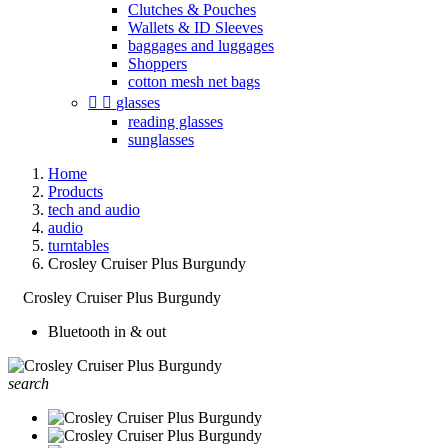
Clutches & Pouches
Wallets & ID Sleeves
baggages and luggages
Shoppers
cotton mesh net bags


glasses
reading glasses
sunglasses
Home
Products
tech and audio
audio
turntables
Crosley Cruiser Plus Burgundy
Crosley Cruiser Plus Burgundy
Bluetooth in & out
search