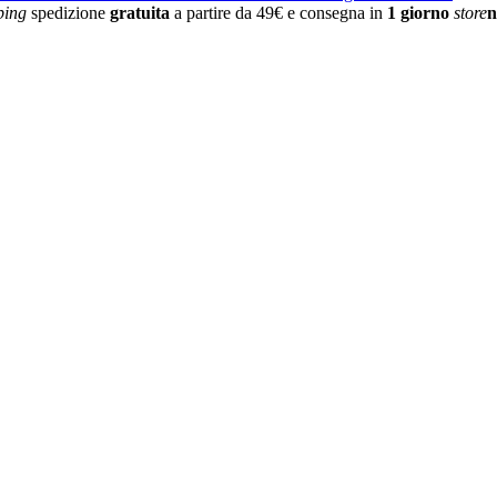
ping
spedizione
gratuita
a partire da 49€ e consegna in
1 giorno
store
n