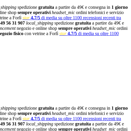
_shipping
spedizione
gratuita
a partire da 49€ e consegna in
1 giorno
line shop
sempre operativi
headset_mic
ordini telefonici e servizio
rine a Forlì
star
4.7/5
di media su oltre 1100 recensioni recenti tra
349 56 31 907
local_shipping
spedizione
gratuita
a partire da 49€ e
ncement
negozio e online shop
sempre operativi
headset_mic
ordini
egozio fisico
con vetrine a Forlì
star
4.7/5
di media su oltre 1100
_shipping
spedizione
gratuita
a partire da 49€ e consegna in
1 giorno
line shop
sempre operativi
headset_mic
ordini telefonici e servizio
rine a Forlì
star
4.7/5
di media su oltre 1100 recensioni recenti tra
349 56 31 907
local_shipping
spedizione
gratuita
a partire da 49€ e
ncement
negozio e online shop
sempre operativi
headset_mic
ordini