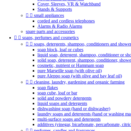
Cover, Sleeves, VR & Watchband
Stands & Supports


small appliances
corded and cordless telephones
Alarms & Radio Alarms
spare parts and accessories


soaps, perfumes and cosmetics


soaps, detergents, shampoo, conditioners and shower 
soap block, loaf or cubes
liquid soap, detergent, shampoo, conditioner or sh
solid soap, detergent, shampoo, conditioner, show
cosmetic, nutrient or Hammam soap
pure Marseille soap (with olive oil)
pure Aleppo soap (with olive and bay leaf oil)


cleaning, laundry, gardening and organic farming
soap flakes
soap cube, loaf or bar
solid and powdery detergents
liquid soaps and detergents
dishwashing soap (hand or dishwasher)
laundry soaps and detergents (hand or washing ma
multi-surface soaps and detergents
additives (vinegar, bicarbonate, percarbonate, citric 


perfumes, candles and fragrances