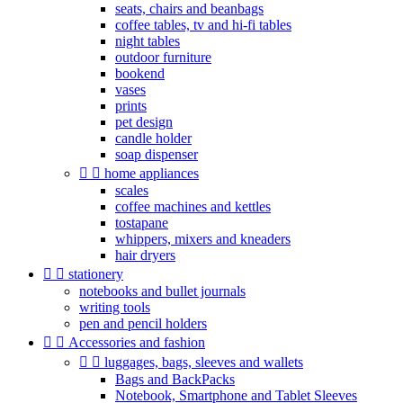
seats, chairs and beanbags
coffee tables, tv and hi-fi tables
night tables
outdoor furniture
bookend
vases
prints
pet design
candle holder
soap dispenser


home appliances
scales
coffee machines and kettles
tostapane
whippers, mixers and kneaders
hair dryers


stationery
notebooks and bullet journals
writing tools
pen and pencil holders


Accessories and fashion


luggages, bags, sleeves and wallets
Bags and BackPacks
Notebook, Smartphone and Tablet Sleeves