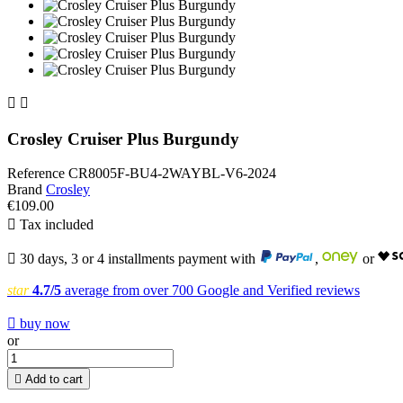


Crosley Cruiser Plus Burgundy
Reference
CR8005F-BU4-2WAYBL-V6-2024
Brand
Crosley
€109.00

Tax included

30 days, 3 or 4 installments payment with
,
or
star
4.7/5
average from over 700 Google and Verified reviews

buy now
or

Add to cart