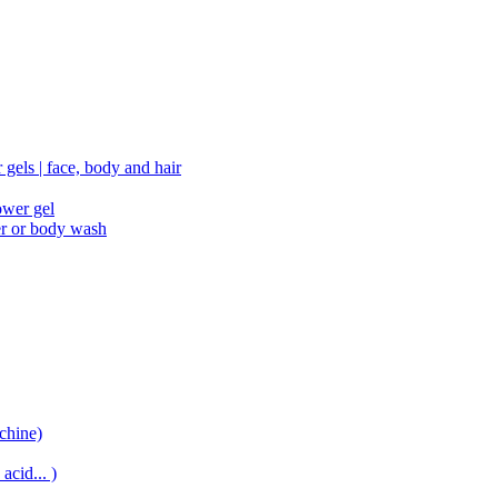
gels | face, body and hair
ower gel
er or body wash
chine)
acid... )