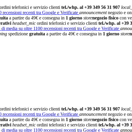
ordini telefonici e servizio clienti
tel./whp. al +39 349 56 31 907
local
 recensioni recenti tra Google e Verificate
announcement
negozio e on
tuita
a partire da 49€ e consegna in
1 giorno
store
negozio fisico
con vet
rativi
headset_mic
ordini telefonici e servizio clienti
tel./whp. al +39 
5
di media su oltre 1100 recensioni recenti tra Google e Verificate
annou
ping
spedizione
gratuita
a partire da 49€ e consegna in
1 giorno
store
n
ordini telefonici e servizio clienti
tel./whp. al +39 349 56 31 907
local
 recensioni recenti tra Google e Verificate
announcement
negozio e on
tuita
a partire da 49€ e consegna in
1 giorno
store
negozio fisico
con vet
rativi
headset_mic
ordini telefonici e servizio clienti
tel./whp. al +39 
5
di media su oltre 1100 recensioni recenti tra Google e Verificate
annou