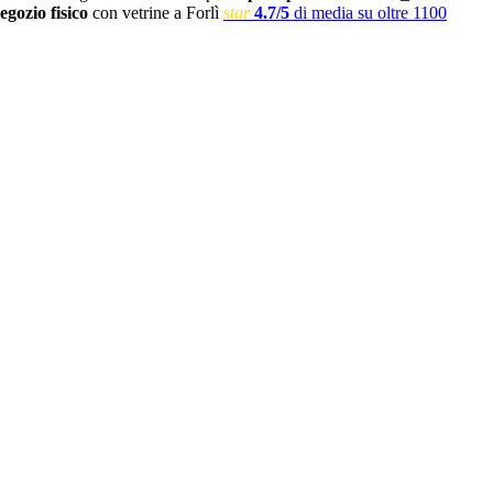
egozio fisico
con vetrine a Forlì
star
4.7/5
di media su oltre 1100