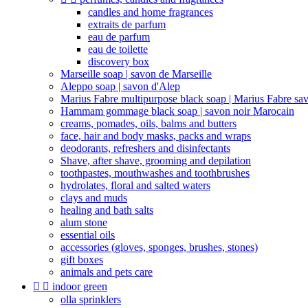
candles and home fragrances
extraits de parfum
eau de parfum
eau de toilette
discovery box
Marseille soap | savon de Marseille
Aleppo soap | savon d'Alep
Marius Fabre multipurpose black soap | Marius Fabre sa
Hammam gommage black soap | savon noir Marocain
creams, pomades, oils, balms and butters
face, hair and body masks, packs and wraps
deodorants, refreshers and disinfectants
Shave, after shave, grooming and depilation
toothpastes, mouthwashes and toothbrushes
hydrolates, floral and salted waters
clays and muds
healing and bath salts
alum stone
essential oils
accessories (gloves, sponges, brushes, stones)
gift boxes
animals and pets care


indoor green
olla sprinklers