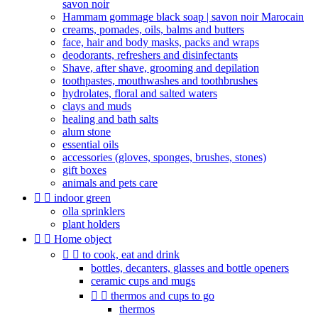
savon noir
Hammam gommage black soap | savon noir Marocain
creams, pomades, oils, balms and butters
face, hair and body masks, packs and wraps
deodorants, refreshers and disinfectants
Shave, after shave, grooming and depilation
toothpastes, mouthwashes and toothbrushes
hydrolates, floral and salted waters
clays and muds
healing and bath salts
alum stone
essential oils
accessories (gloves, sponges, brushes, stones)
gift boxes
animals and pets care


indoor green
olla sprinklers
plant holders


Home object


to cook, eat and drink
bottles, decanters, glasses and bottle openers
ceramic cups and mugs


thermos and cups to go
thermos