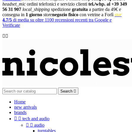
headset_mic
ordini telefonici e servizio clienti
tel./whp. al +39 349
56 31 907
local_shipping
spedizione
gratuita
a partire da 49€ e
consegna in
1 giorno
store
negozio fisico
con vetrine a Forlì
star
4.7/5
di media su oltre 1100 recensioni recenti tra Google e
Verificate

Search

Home
new arrivals
brands


tech and audio


audio
turntables