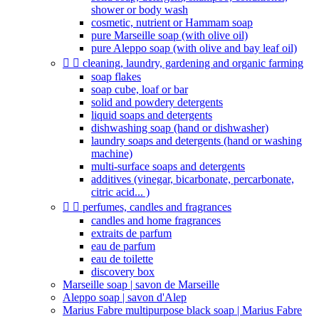
shower or body wash
cosmetic, nutrient or Hammam soap
pure Marseille soap (with olive oil)
pure Aleppo soap (with olive and bay leaf oil)


cleaning, laundry, gardening and organic farming
soap flakes
soap cube, loaf or bar
solid and powdery detergents
liquid soaps and detergents
dishwashing soap (hand or dishwasher)
laundry soaps and detergents (hand or washing
machine)
multi-surface soaps and detergents
additives (vinegar, bicarbonate, percarbonate,
citric acid... )


perfumes, candles and fragrances
candles and home fragrances
extraits de parfum
eau de parfum
eau de toilette
discovery box
Marseille soap | savon de Marseille
Aleppo soap | savon d'Alep
Marius Fabre multipurpose black soap | Marius Fabre