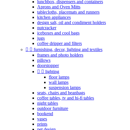
lunchbox, dispensers and containers
Aprons and Oven Mitts
tablecloths, placemats and runners
kitchen appliances
design salt, oil and condiment holders
nutcracker
iceboxes and cool bags
jugs
coffee dripper and filters


furnishing, decor, lighting and textiles
frames and photo holders
pillows
doorstopper


lighting
floor lamps
wall lamps
suspension lamps
seats, chairs and beanbags
coffee tables, tv and hi-fi tables
night tables
outdoor furniture
bookend
vases
prints
pet design