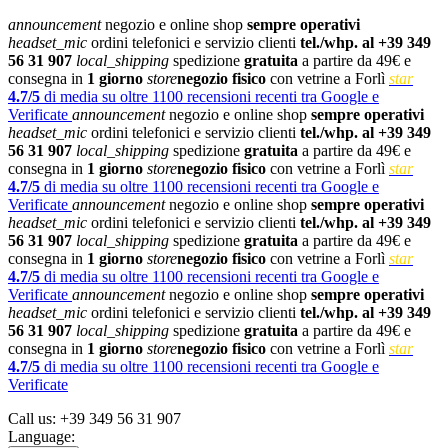
announcement
negozio e online shop
sempre operativi
headset_mic
ordini telefonici e servizio clienti
tel./whp. al +39 349
56 31 907
local_shipping
spedizione
gratuita
a partire da 49€ e
consegna in
1 giorno
store
negozio fisico
con vetrine a Forlì
star
4.7/5
di media su oltre 1100 recensioni recenti tra Google e
Verificate
announcement
negozio e online shop
sempre operativi
headset_mic
ordini telefonici e servizio clienti
tel./whp. al +39 349
56 31 907
local_shipping
spedizione
gratuita
a partire da 49€ e
consegna in
1 giorno
store
negozio fisico
con vetrine a Forlì
star
4.7/5
di media su oltre 1100 recensioni recenti tra Google e
Verificate
announcement
negozio e online shop
sempre operativi
headset_mic
ordini telefonici e servizio clienti
tel./whp. al +39 349
56 31 907
local_shipping
spedizione
gratuita
a partire da 49€ e
consegna in
1 giorno
store
negozio fisico
con vetrine a Forlì
star
4.7/5
di media su oltre 1100 recensioni recenti tra Google e
Verificate
announcement
negozio e online shop
sempre operativi
headset_mic
ordini telefonici e servizio clienti
tel./whp. al +39 349
56 31 907
local_shipping
spedizione
gratuita
a partire da 49€ e
consegna in
1 giorno
store
negozio fisico
con vetrine a Forlì
star
4.7/5
di media su oltre 1100 recensioni recenti tra Google e
Verificate
Call us:
+39 349 56 31 907
Language: