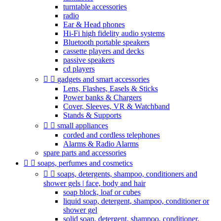
turntable accessories
radio
Ear & Head phones
Hi-Fi high fidelity audio systems
Bluetooth portable speakers
cassette players and decks
passive speakers
cd players


gadgets and smart accessories
Lens, Flashes, Easels & Sticks
Power banks & Chargers
Cover, Sleeves, VR & Watchband
Stands & Supports


small appliances
corded and cordless telephones
Alarms & Radio Alarms
spare parts and accessories


soaps, perfumes and cosmetics


soaps, detergents, shampoo, conditioners and
shower gels | face, body and hair
soap block, loaf or cubes
liquid soap, detergent, shampoo, conditioner or
shower gel
solid soap, detergent, shampoo, conditioner,