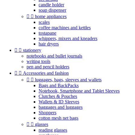
candle holder
soap dispenser


home appliances
scales
coffee machines and kettles
tostapane
whippers, mixers and kneaders
hair dryers


stationery
notebooks and bullet journals
writing tools
pen and pencil holders


Accessories and fashion


luggages, bags, sleeves and wallets
Bags and BackPacks
Notebook, Smartphone and Tablet Sleeves
Clutches & Pouches
Wallets & ID Sleeves
baggages and luggages
Shoppers
cotton mesh net bags


glasses
reading glasses