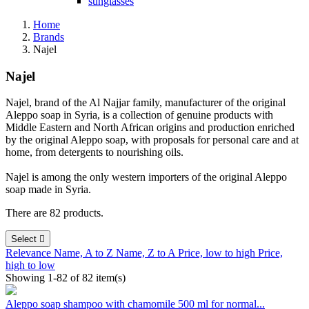
sunglasses
Home
Brands
Najel
Najel
Najel, brand of the Al Najjar family, manufacturer of the original
Aleppo soap in Syria, is a collection of genuine products with
Middle Eastern and North African origins and production enriched
by the original Aleppo soap, with proposals for personal care and at
home, from detergents to nourishing oils.
Najel is among the only western importers of the original Aleppo
soap made in Syria.
There are 82 products.
Select

Relevance
Name, A to Z
Name, Z to A
Price, low to high
Price,
high to low
Showing 1-82 of 82 item(s)
Aleppo soap shampoo with chamomile 500 ml for normal...