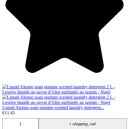
Liquid Aleppo soap jasmine scented laundry detergent...
€11.45
+
shopping_cart