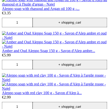
Aleppo soap with rhassoul and Argan oil 100 g -...
€3.35
+
shopping_cart
Amber and Oud Aleppo Soap 150 g - Savon d'Alep ambre...
€5.99
+
shopping_cart
Aleppo soap with red clay 100 g - Savon d'Alep à...
€2.99
+
shopping_cart