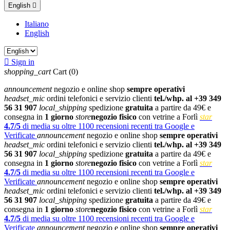
English

Italiano
English

Sign in
shopping_cart
Cart
(0)
announcement
negozio e online shop
sempre operativi
headset_mic
ordini telefonici e servizio clienti
tel./whp. al +39 349
56 31 907
local_shipping
spedizione
gratuita
a partire da 49€ e
consegna in
1 giorno
store
negozio fisico
con vetrine a Forlì
star
4.7/5
di media su oltre 1100 recensioni recenti tra Google e
Verificate
announcement
negozio e online shop
sempre operativi
headset_mic
ordini telefonici e servizio clienti
tel./whp. al +39 349
56 31 907
local_shipping
spedizione
gratuita
a partire da 49€ e
consegna in
1 giorno
store
negozio fisico
con vetrine a Forlì
star
4.7/5
di media su oltre 1100 recensioni recenti tra Google e
Verificate
announcement
negozio e online shop
sempre operativi
headset_mic
ordini telefonici e servizio clienti
tel./whp. al +39 349
56 31 907
local_shipping
spedizione
gratuita
a partire da 49€ e
consegna in
1 giorno
store
negozio fisico
con vetrine a Forlì
star
4.7/5
di media su oltre 1100 recensioni recenti tra Google e
Verificate
announcement
negozio e online shop
sempre operativi