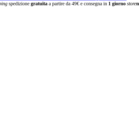
ping
spedizione
gratuita
a partire da 49€ e consegna in
1 giorno
store
n