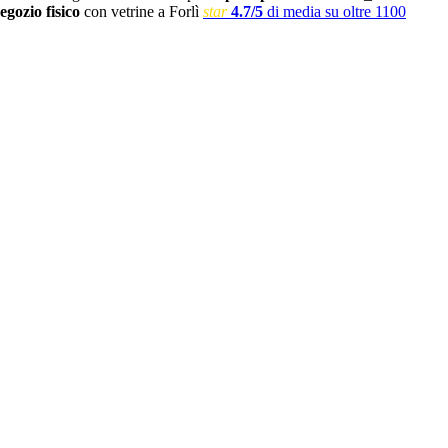
egozio fisico
con vetrine a Forlì
star
4.7/5
di media su oltre 1100