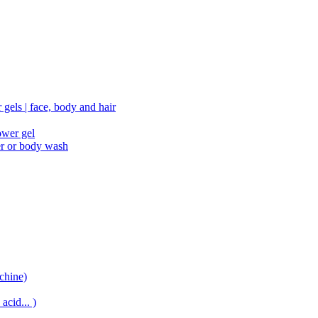
gels | face, body and hair
ower gel
er or body wash
chine)
acid... )