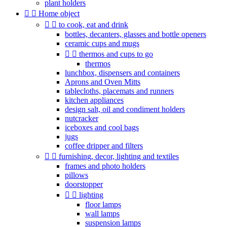
plant holders


Home object


to cook, eat and drink
bottles, decanters, glasses and bottle openers
ceramic cups and mugs


thermos and cups to go
thermos
lunchbox, dispensers and containers
Aprons and Oven Mitts
tablecloths, placemats and runners
kitchen appliances
design salt, oil and condiment holders
nutcracker
iceboxes and cool bags
jugs
coffee dripper and filters


furnishing, decor, lighting and textiles
frames and photo holders
pillows
doorstopper


lighting
floor lamps
wall lamps
suspension lamps