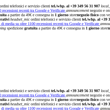
ordini telefonici e servizio clienti
tel./whp. al +39 349 56 31 907
local
 recensioni recenti tra Google e Verificate
announcement
negozio e on
tuita
a partire da 49€ e consegna in
1 giorno
store
negozio fisico
con vet
rativi
headset_mic
ordini telefonici e servizio clienti
tel./whp. al +39 
5
di media su oltre 1100 recensioni recenti tra Google e Verificate
annou
ping
spedizione
gratuita
a partire da 49€ e consegna in
1 giorno
store
n
ordini telefonici e servizio clienti
tel./whp. al +39 349 56 31 907
local
 recensioni recenti tra Google e Verificate
announcement
negozio e on
tuita
a partire da 49€ e consegna in
1 giorno
store
negozio fisico
con vet
rativi
headset_mic
ordini telefonici e servizio clienti
tel./whp. al +39 
5
di media su oltre 1100 recensioni recenti tra Google e Verificate
annou