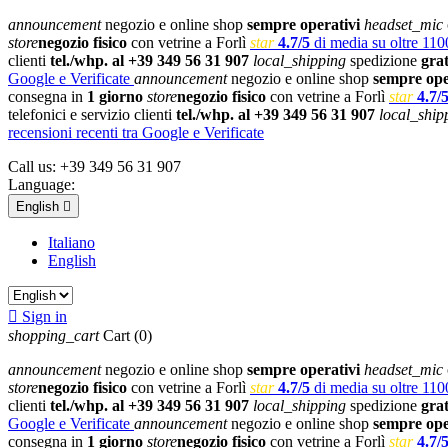
announcement
negozio e online shop
sempre operativi
headset_mic
store
negozio fisico
con vetrine a Forlì
star
4.7/5
di media su oltre 1100
clienti
tel./whp. al +39 349 56 31 907
local_shipping
spedizione
gra
Google e Verificate
announcement
negozio e online shop
sempre ope
consegna in
1 giorno
store
negozio fisico
con vetrine a Forlì
star
4.7/
telefonici e servizio clienti
tel./whp. al +39 349 56 31 907
local_ship
recensioni recenti tra Google e Verificate
Call us:
+39 349 56 31 907
Language:
English

Italiano
English

Sign in
shopping_cart
Cart
(0)
announcement
negozio e online shop
sempre operativi
headset_mic
store
negozio fisico
con vetrine a Forlì
star
4.7/5
di media su oltre 1100
clienti
tel./whp. al +39 349 56 31 907
local_shipping
spedizione
gra
Google e Verificate
announcement
negozio e online shop
sempre ope
consegna in
1 giorno
store
negozio fisico
con vetrine a Forlì
star
4.7/