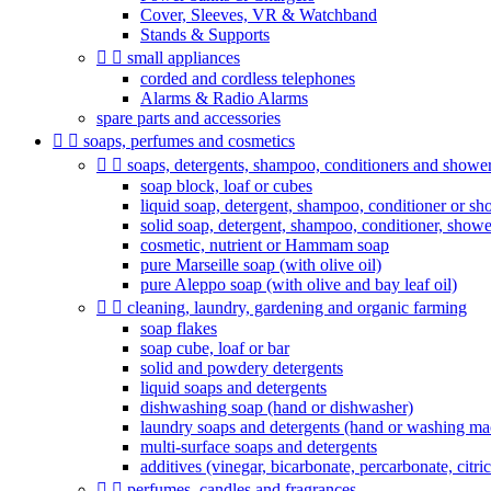
Cover, Sleeves, VR & Watchband
Stands & Supports


small appliances
corded and cordless telephones
Alarms & Radio Alarms
spare parts and accessories


soaps, perfumes and cosmetics


soaps, detergents, shampoo, conditioners and shower 
soap block, loaf or cubes
liquid soap, detergent, shampoo, conditioner or sh
solid soap, detergent, shampoo, conditioner, show
cosmetic, nutrient or Hammam soap
pure Marseille soap (with olive oil)
pure Aleppo soap (with olive and bay leaf oil)


cleaning, laundry, gardening and organic farming
soap flakes
soap cube, loaf or bar
solid and powdery detergents
liquid soaps and detergents
dishwashing soap (hand or dishwasher)
laundry soaps and detergents (hand or washing ma
multi-surface soaps and detergents
additives (vinegar, bicarbonate, percarbonate, citric 


perfumes, candles and fragrances