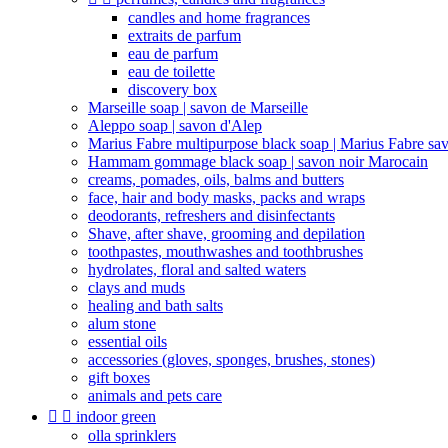
candles and home fragrances
extraits de parfum
eau de parfum
eau de toilette
discovery box
Marseille soap | savon de Marseille
Aleppo soap | savon d'Alep
Marius Fabre multipurpose black soap | Marius Fabre sa
Hammam gommage black soap | savon noir Marocain
creams, pomades, oils, balms and butters
face, hair and body masks, packs and wraps
deodorants, refreshers and disinfectants
Shave, after shave, grooming and depilation
toothpastes, mouthwashes and toothbrushes
hydrolates, floral and salted waters
clays and muds
healing and bath salts
alum stone
essential oils
accessories (gloves, sponges, brushes, stones)
gift boxes
animals and pets care


indoor green
olla sprinklers