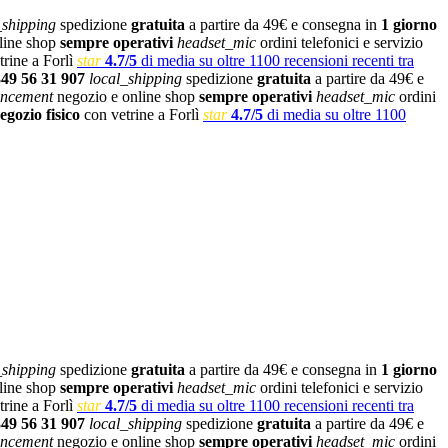
_shipping
spedizione
gratuita
a partire da 49€ e consegna in
1 giorno
line shop
sempre operativi
headset_mic
ordini telefonici e servizio
rine a Forlì
star
4.7/5
di media su oltre 1100 recensioni recenti tra
349 56 31 907
local_shipping
spedizione
gratuita
a partire da 49€ e
ncement
negozio e online shop
sempre operativi
headset_mic
ordini
egozio fisico
con vetrine a Forlì
star
4.7/5
di media su oltre 1100
_shipping
spedizione
gratuita
a partire da 49€ e consegna in
1 giorno
line shop
sempre operativi
headset_mic
ordini telefonici e servizio
rine a Forlì
star
4.7/5
di media su oltre 1100 recensioni recenti tra
349 56 31 907
local_shipping
spedizione
gratuita
a partire da 49€ e
ncement
negozio e online shop
sempre operativi
headset_mic
ordini