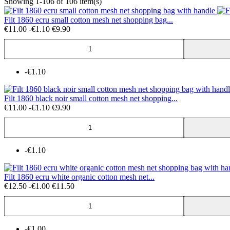
Showing 1-106 of 106 item(s)
Filt 1860 ecru small cotton mesh net shopping bag...
€11.00
-€1.10
€9.90
-€1.10
Filt 1860 black noir small cotton mesh net shopping...
€11.00
-€1.10
€9.90
-€1.10
Filt 1860 ecru white organic cotton mesh net...
€12.50
-€1.00
€11.50
-€1.00