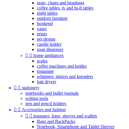
seats, chairs and beanbags
coffee tables, tv and hi-fi tables
night tables
outdoor furniture
bookend
vases
prints
pet design
candle holder
soap dispenser


home appliances
scales
coffee machines and kettles
tostapane
whippers, mixers and kneaders
hair dryers


stationery
notebooks and bullet journals
writing tools
pen and pencil holders


Accessories and fashion


luggages, bags, sleeves and wallets
Bags and BackPacks
Notebook, Smartphone and Tablet Sleeves