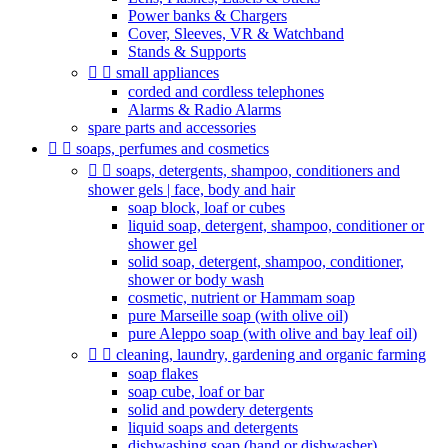
Power banks & Chargers
Cover, Sleeves, VR & Watchband
Stands & Supports


small appliances
corded and cordless telephones
Alarms & Radio Alarms
spare parts and accessories


soaps, perfumes and cosmetics


soaps, detergents, shampoo, conditioners and
shower gels | face, body and hair
soap block, loaf or cubes
liquid soap, detergent, shampoo, conditioner or
shower gel
solid soap, detergent, shampoo, conditioner,
shower or body wash
cosmetic, nutrient or Hammam soap
pure Marseille soap (with olive oil)
pure Aleppo soap (with olive and bay leaf oil)


cleaning, laundry, gardening and organic farming
soap flakes
soap cube, loaf or bar
solid and powdery detergents
liquid soaps and detergents
dishwashing soap (hand or dishwasher)