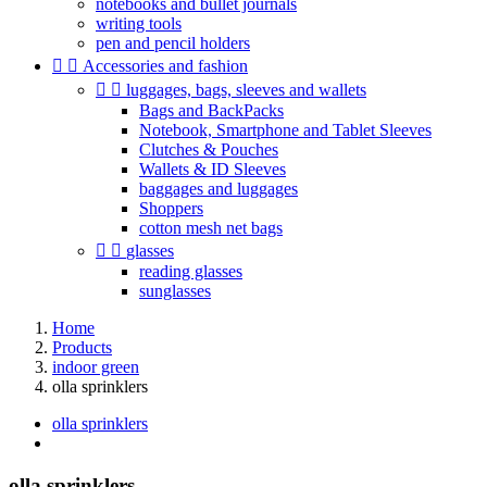
notebooks and bullet journals
writing tools
pen and pencil holders


Accessories and fashion


luggages, bags, sleeves and wallets
Bags and BackPacks
Notebook, Smartphone and Tablet Sleeves
Clutches & Pouches
Wallets & ID Sleeves
baggages and luggages
Shoppers
cotton mesh net bags


glasses
reading glasses
sunglasses
Home
Products
indoor green
olla sprinklers
olla sprinklers
olla sprinklers