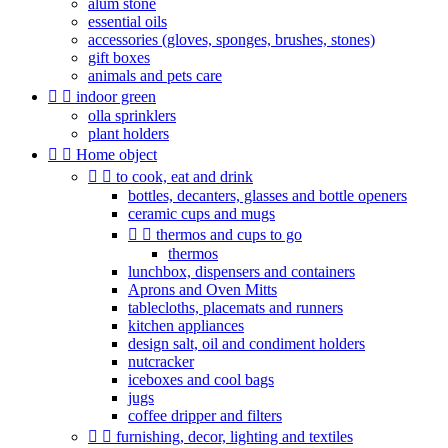
alum stone
essential oils
accessories (gloves, sponges, brushes, stones)
gift boxes
animals and pets care


indoor green
olla sprinklers
plant holders


Home object


to cook, eat and drink
bottles, decanters, glasses and bottle openers
ceramic cups and mugs


thermos and cups to go
thermos
lunchbox, dispensers and containers
Aprons and Oven Mitts
tablecloths, placemats and runners
kitchen appliances
design salt, oil and condiment holders
nutcracker
iceboxes and cool bags
jugs
coffee dripper and filters


furnishing, decor, lighting and textiles