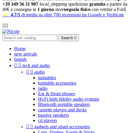
+39 349 56 31 907
local_shipping
spedizione
gratuita
a partire da
49€ e consegna in
1 giorno
store
negozio fisico
con vetrine a Forlì
star
4.7/5
di media su oltre 700 recensioni tra Google e Verificate

Search

Home
new arrivals
brands


tech and audio


audio
turntables
turntable accessories
radio
Ear & Head phones
Hi-Fi high fidelity audio systems
Bluetooth portable speakers
cassette players and decks
passive speakers
cd players


gadgets and smart accessories
Lens, Flashes, Easels & Sticks