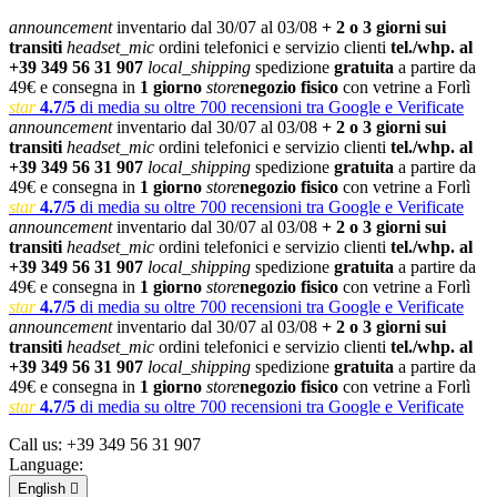
announcement
inventario dal 30/07 al 03/08
+ 2 o 3 giorni sui
transiti
headset_mic
ordini telefonici e servizio clienti
tel./whp. al
+39 349 56 31 907
local_shipping
spedizione
gratuita
a partire da
49€ e consegna in
1 giorno
store
negozio fisico
con vetrine a Forlì
star
4.7/5
di media su oltre 700 recensioni tra Google e Verificate
announcement
inventario dal 30/07 al 03/08
+ 2 o 3 giorni sui
transiti
headset_mic
ordini telefonici e servizio clienti
tel./whp. al
+39 349 56 31 907
local_shipping
spedizione
gratuita
a partire da
49€ e consegna in
1 giorno
store
negozio fisico
con vetrine a Forlì
star
4.7/5
di media su oltre 700 recensioni tra Google e Verificate
announcement
inventario dal 30/07 al 03/08
+ 2 o 3 giorni sui
transiti
headset_mic
ordini telefonici e servizio clienti
tel./whp. al
+39 349 56 31 907
local_shipping
spedizione
gratuita
a partire da
49€ e consegna in
1 giorno
store
negozio fisico
con vetrine a Forlì
star
4.7/5
di media su oltre 700 recensioni tra Google e Verificate
announcement
inventario dal 30/07 al 03/08
+ 2 o 3 giorni sui
transiti
headset_mic
ordini telefonici e servizio clienti
tel./whp. al
+39 349 56 31 907
local_shipping
spedizione
gratuita
a partire da
49€ e consegna in
1 giorno
store
negozio fisico
con vetrine a Forlì
star
4.7/5
di media su oltre 700 recensioni tra Google e Verificate
Call us:
+39 349 56 31 907
Language:
English
