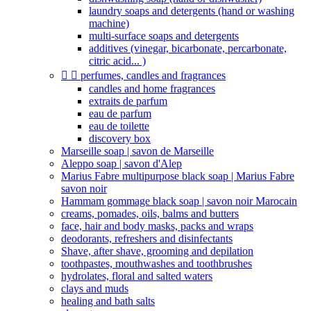
laundry soaps and detergents (hand or washing
machine)
multi-surface soaps and detergents
additives (vinegar, bicarbonate, percarbonate,
citric acid... )


perfumes, candles and fragrances
candles and home fragrances
extraits de parfum
eau de parfum
eau de toilette
discovery box
Marseille soap | savon de Marseille
Aleppo soap | savon d'Alep
Marius Fabre multipurpose black soap | Marius Fabre
savon noir
Hammam gommage black soap | savon noir Marocain
creams, pomades, oils, balms and butters
face, hair and body masks, packs and wraps
deodorants, refreshers and disinfectants
Shave, after shave, grooming and depilation
toothpastes, mouthwashes and toothbrushes
hydrolates, floral and salted waters
clays and muds
healing and bath salts