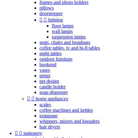
frames and photo holders
pillows
doorstopper


lighting
floor lamps
wall lamps
suspension lamps
seats, chairs and beanbags
coffee tables, tv and hi-fi tables
night tables
outdoor furniture
bookend
vases
prints
pet design
candle holder
soap dispenser


home appliances
scales
coffee machines and kettles
tostapane
whippers, mixers and kneaders
hair dryers


stationery