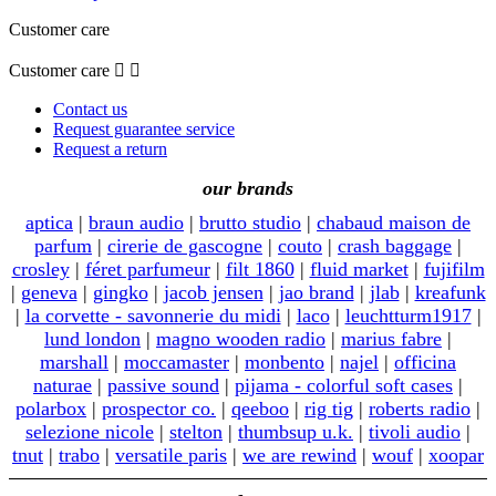
Customer care
Customer care


Contact us
Request guarantee service
Request a return
our brands
aptica
|
braun audio
|
brutto studio
|
chabaud maison de
parfum
|
cirerie de gascogne
|
couto
|
crash baggage
|
crosley
|
féret parfumeur
|
filt 1860
|
fluid market
|
fujifilm
|
geneva
|
gingko
|
jacob jensen
|
jao brand
|
jlab
|
kreafunk
|
la corvette - savonnerie du midi
|
laco
|
leuchtturm1917
|
lund london
|
magno wooden radio
|
marius fabre
|
marshall
|
moccamaster
|
monbento
|
najel
|
officina
naturae
|
passive sound
|
pijama - colorful soft cases
|
polarbox
|
prospector co.
|
qeeboo
|
rig tig
|
roberts radio
|
selezione nicole
|
stelton
|
thumbsup u.k.
|
tivoli audio
|
tnut
|
trabo
|
versatile paris
|
we are rewind
|
wouf
|
xoopar