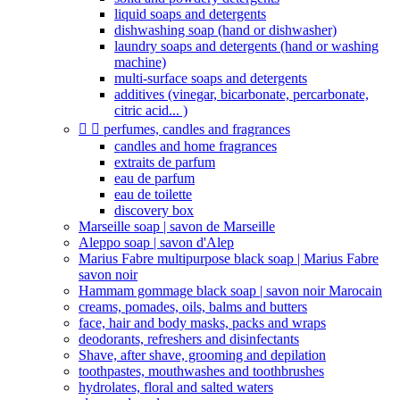
liquid soaps and detergents
dishwashing soap (hand or dishwasher)
laundry soaps and detergents (hand or washing
machine)
multi-surface soaps and detergents
additives (vinegar, bicarbonate, percarbonate,
citric acid... )


perfumes, candles and fragrances
candles and home fragrances
extraits de parfum
eau de parfum
eau de toilette
discovery box
Marseille soap | savon de Marseille
Aleppo soap | savon d'Alep
Marius Fabre multipurpose black soap | Marius Fabre
savon noir
Hammam gommage black soap | savon noir Marocain
creams, pomades, oils, balms and butters
face, hair and body masks, packs and wraps
deodorants, refreshers and disinfectants
Shave, after shave, grooming and depilation
toothpastes, mouthwashes and toothbrushes
hydrolates, floral and salted waters