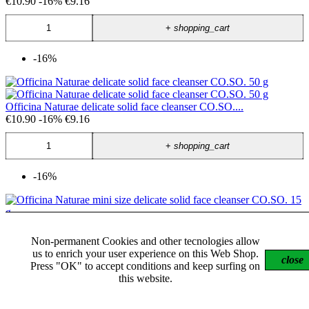
€10.90
-16%
€9.16
+
shopping_cart
-16%
Officina Naturae delicate solid face cleanser CO.SO....
€10.90
-16%
€9.16
+
shopping_cart
-16%
Non-permanent Cookies and other tecnologies allow
Officina Naturae mini size delicate solid face...
us to enrich your user experience on this Web Shop.
close
€3.30
-16%
€2.77
Press "OK" to accept conditions and keep surfing on
this website.
+
shopping_cart