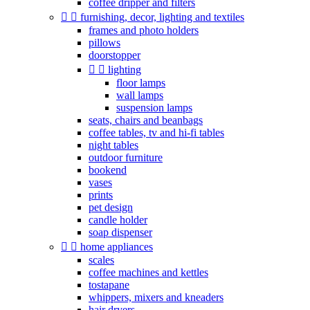
coffee dripper and filters


furnishing, decor, lighting and textiles
frames and photo holders
pillows
doorstopper


lighting
floor lamps
wall lamps
suspension lamps
seats, chairs and beanbags
coffee tables, tv and hi-fi tables
night tables
outdoor furniture
bookend
vases
prints
pet design
candle holder
soap dispenser


home appliances
scales
coffee machines and kettles
tostapane
whippers, mixers and kneaders
hair dryers