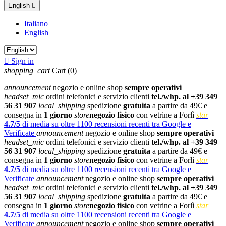
English

Italiano
English

Sign in
shopping_cart
Cart
(0)
announcement
negozio e online shop
sempre operativi
headset_mic
ordini telefonici e servizio clienti
tel./whp. al +39 349
56 31 907
local_shipping
spedizione
gratuita
a partire da 49€ e
consegna in
1 giorno
store
negozio fisico
con vetrine a Forlì
star
4.7/5
di media su oltre 1100 recensioni recenti tra Google e
Verificate
announcement
negozio e online shop
sempre operativi
headset_mic
ordini telefonici e servizio clienti
tel./whp. al +39 349
56 31 907
local_shipping
spedizione
gratuita
a partire da 49€ e
consegna in
1 giorno
store
negozio fisico
con vetrine a Forlì
star
4.7/5
di media su oltre 1100 recensioni recenti tra Google e
Verificate
announcement
negozio e online shop
sempre operativi
headset_mic
ordini telefonici e servizio clienti
tel./whp. al +39 349
56 31 907
local_shipping
spedizione
gratuita
a partire da 49€ e
consegna in
1 giorno
store
negozio fisico
con vetrine a Forlì
star
4.7/5
di media su oltre 1100 recensioni recenti tra Google e
Verificate
announcement
negozio e online shop
sempre operativi