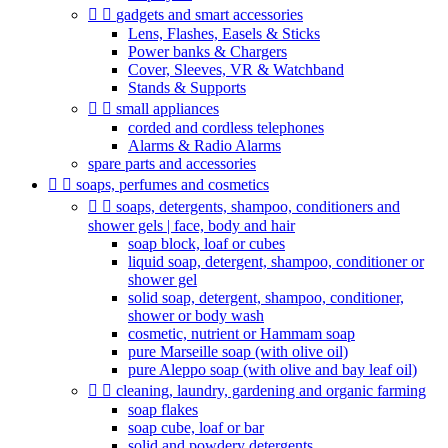


gadgets and smart accessories
Lens, Flashes, Easels & Sticks
Power banks & Chargers
Cover, Sleeves, VR & Watchband
Stands & Supports


small appliances
corded and cordless telephones
Alarms & Radio Alarms
spare parts and accessories


soaps, perfumes and cosmetics


soaps, detergents, shampoo, conditioners and
shower gels | face, body and hair
soap block, loaf or cubes
liquid soap, detergent, shampoo, conditioner or
shower gel
solid soap, detergent, shampoo, conditioner,
shower or body wash
cosmetic, nutrient or Hammam soap
pure Marseille soap (with olive oil)
pure Aleppo soap (with olive and bay leaf oil)


cleaning, laundry, gardening and organic farming
soap flakes
soap cube, loaf or bar
solid and powdery detergents