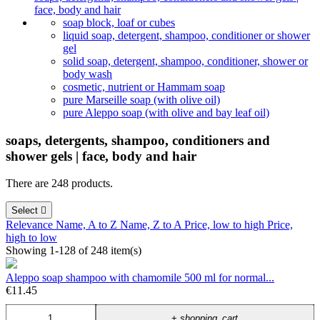
face, body and hair
soap block, loaf or cubes
liquid soap, detergent, shampoo, conditioner or shower
gel
solid soap, detergent, shampoo, conditioner, shower or
body wash
cosmetic, nutrient or Hammam soap
pure Marseille soap (with olive oil)
pure Aleppo soap (with olive and bay leaf oil)
soaps, detergents, shampoo, conditioners and
shower gels | face, body and hair
There are 248 products.
Select

Relevance
Name, A to Z
Name, Z to A
Price, low to high
Price,
high to low
Showing 1-128 of 248 item(s)
Aleppo soap shampoo with chamomile 500 ml for normal...
€11.45
+
shopping_cart