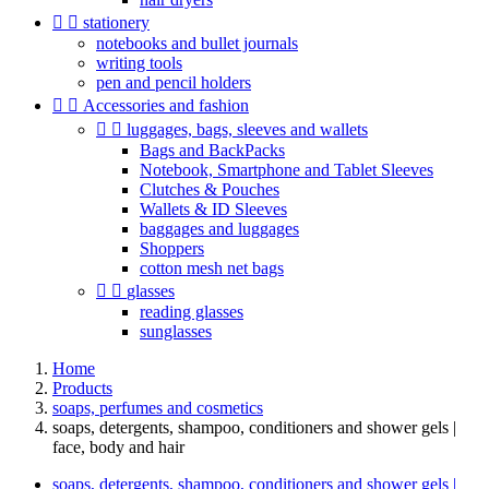


stationery
notebooks and bullet journals
writing tools
pen and pencil holders


Accessories and fashion


luggages, bags, sleeves and wallets
Bags and BackPacks
Notebook, Smartphone and Tablet Sleeves
Clutches & Pouches
Wallets & ID Sleeves
baggages and luggages
Shoppers
cotton mesh net bags


glasses
reading glasses
sunglasses
Home
Products
soaps, perfumes and cosmetics
soaps, detergents, shampoo, conditioners and shower gels |
face, body and hair
soaps, detergents, shampoo, conditioners and shower gels |