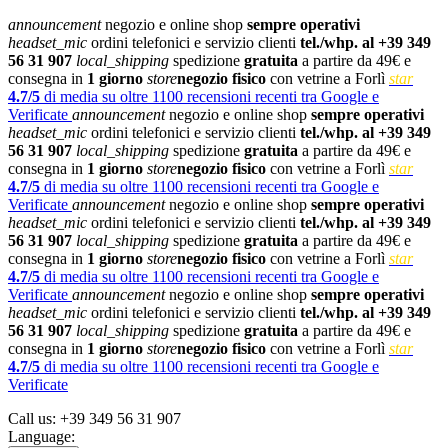
announcement
negozio e online shop
sempre operativi
headset_mic
ordini telefonici e servizio clienti
tel./whp. al +39 349
56 31 907
local_shipping
spedizione
gratuita
a partire da 49€ e
consegna in
1 giorno
store
negozio fisico
con vetrine a Forlì
star
4.7/5
di media su oltre 1100 recensioni recenti tra Google e
Verificate
announcement
negozio e online shop
sempre operativi
headset_mic
ordini telefonici e servizio clienti
tel./whp. al +39 349
56 31 907
local_shipping
spedizione
gratuita
a partire da 49€ e
consegna in
1 giorno
store
negozio fisico
con vetrine a Forlì
star
4.7/5
di media su oltre 1100 recensioni recenti tra Google e
Verificate
announcement
negozio e online shop
sempre operativi
headset_mic
ordini telefonici e servizio clienti
tel./whp. al +39 349
56 31 907
local_shipping
spedizione
gratuita
a partire da 49€ e
consegna in
1 giorno
store
negozio fisico
con vetrine a Forlì
star
4.7/5
di media su oltre 1100 recensioni recenti tra Google e
Verificate
announcement
negozio e online shop
sempre operativi
headset_mic
ordini telefonici e servizio clienti
tel./whp. al +39 349
56 31 907
local_shipping
spedizione
gratuita
a partire da 49€ e
consegna in
1 giorno
store
negozio fisico
con vetrine a Forlì
star
4.7/5
di media su oltre 1100 recensioni recenti tra Google e
Verificate
Call us:
+39 349 56 31 907
Language: