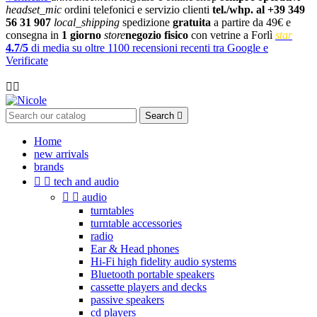
headset_mic
ordini telefonici e servizio clienti
tel./whp. al +39 349
56 31 907
local_shipping
spedizione
gratuita
a partire da 49€ e
consegna in
1 giorno
store
negozio fisico
con vetrine a Forlì
star
4.7/5
di media su oltre 1100 recensioni recenti tra Google e
Verificate

Search

Home
new arrivals
brands


tech and audio


audio
turntables
turntable accessories
radio
Ear & Head phones
Hi-Fi high fidelity audio systems
Bluetooth portable speakers
cassette players and decks
passive speakers
cd players