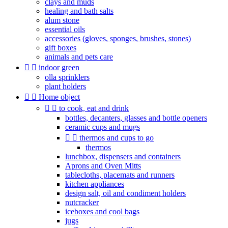
clays and muds
healing and bath salts
alum stone
essential oils
accessories (gloves, sponges, brushes, stones)
gift boxes
animals and pets care


indoor green
olla sprinklers
plant holders


Home object


to cook, eat and drink
bottles, decanters, glasses and bottle openers
ceramic cups and mugs


thermos and cups to go
thermos
lunchbox, dispensers and containers
Aprons and Oven Mitts
tablecloths, placemats and runners
kitchen appliances
design salt, oil and condiment holders
nutcracker
iceboxes and cool bags
jugs