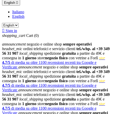
English

Italiano
English

Sign in
shopping_cart
Cart
(0)
announcement
negozio e online shop
sempre operativi
headset_mic
ordini telefonici e servizio clienti
tel./whp. al +39 349
56 31 907
local_shipping
spedizione
gratuita
a partire da 49€ e
consegna in
1 giorno
store
negozio fisico
con vetrine a Forlì
star
4.7/5
di media su oltre 1100 recensioni recenti tra Google e
Verificate
announcement
negozio e online shop
sempre operativi
headset_mic
ordini telefonici e servizio clienti
tel./whp. al +39 349
56 31 907
local_shipping
spedizione
gratuita
a partire da 49€ e
consegna in
1 giorno
store
negozio fisico
con vetrine a Forlì
star
4.7/5
di media su oltre 1100 recensioni recenti tra Google e
Verificate
announcement
negozio e online shop
sempre operativi
headset_mic
ordini telefonici e servizio clienti
tel./whp. al +39 349
56 31 907
local_shipping
spedizione
gratuita
a partire da 49€ e
consegna in
1 giorno
store
negozio fisico
con vetrine a Forlì
star
4.7/5
di media su oltre 1100 recensioni recenti tra Google e
Verificate
announcement
negozio e online shop
sempre operativi