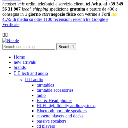
headset_mic
ordini telefonici e servizio clienti
tel./whp. al +39 349
56 31 907
local_shipping
spedizione
gratuita
a partire da 49€ e
consegna in
1 giorno
store
negozio fisico
con vetrine a Forlì
star
4.7/5
di media su oltre 1100 recensioni recenti tra Google e
Verificate

Search

Home
new arrivals
brands


tech and audio


audio
turntables
turntable accessories
radio
Ear & Head phones
Hi-Fi high fidelity audio systems
Bluetooth portable speakers
cassette players and decks
passive speakers
cd players