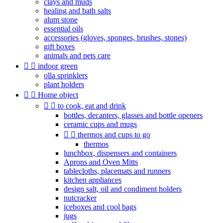
clays and muds
healing and bath salts
alum stone
essential oils
accessories (gloves, sponges, brushes, stones)
gift boxes
animals and pets care


indoor green
olla sprinklers
plant holders


Home object


to cook, eat and drink
bottles, decanters, glasses and bottle openers
ceramic cups and mugs


thermos and cups to go
thermos
lunchbox, dispensers and containers
Aprons and Oven Mitts
tablecloths, placemats and runners
kitchen appliances
design salt, oil and condiment holders
nutcracker
iceboxes and cool bags
jugs