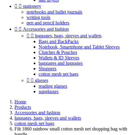


stationery
notebooks and bullet journals
writing tools
pen and pencil holders


Accessories and fashion


luggages, bags, sleeves and wallets
Bags and BackPacks
Notebook, Smartphone and Tablet Sleeves
Clutches & Pouches
Wallets & ID Sleeves
baggages and luggages
Shoppers
cotton mesh net bags


glasses
reading glasses
sunglasses
Home
Products
Accessories and fashion
luggages, bags, sleeves and wallets
cotton mesh net bags
Filt 1860 rainbow small cotton mesh net shopping bag with
handle