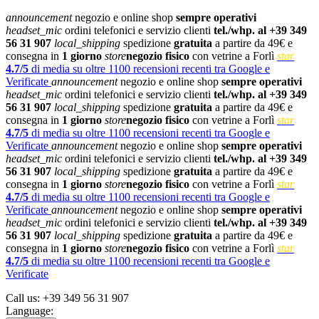
announcement
negozio e online shop
sempre operativi
headset_mic
ordini telefonici e servizio clienti
tel./whp. al +39 349
56 31 907
local_shipping
spedizione
gratuita
a partire da 49€ e
consegna in
1 giorno
store
negozio fisico
con vetrine a Forlì
star
4.7/5
di media su oltre 1100 recensioni recenti tra Google e
Verificate
announcement
negozio e online shop
sempre operativi
headset_mic
ordini telefonici e servizio clienti
tel./whp. al +39 349
56 31 907
local_shipping
spedizione
gratuita
a partire da 49€ e
consegna in
1 giorno
store
negozio fisico
con vetrine a Forlì
star
4.7/5
di media su oltre 1100 recensioni recenti tra Google e
Verificate
announcement
negozio e online shop
sempre operativi
headset_mic
ordini telefonici e servizio clienti
tel./whp. al +39 349
56 31 907
local_shipping
spedizione
gratuita
a partire da 49€ e
consegna in
1 giorno
store
negozio fisico
con vetrine a Forlì
star
4.7/5
di media su oltre 1100 recensioni recenti tra Google e
Verificate
announcement
negozio e online shop
sempre operativi
headset_mic
ordini telefonici e servizio clienti
tel./whp. al +39 349
56 31 907
local_shipping
spedizione
gratuita
a partire da 49€ e
consegna in
1 giorno
store
negozio fisico
con vetrine a Forlì
star
4.7/5
di media su oltre 1100 recensioni recenti tra Google e
Verificate
Call us:
+39 349 56 31 907
Language: