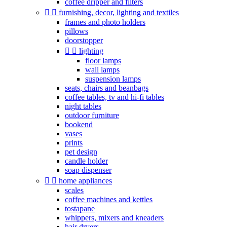
coffee dripper and filters


furnishing, decor, lighting and textiles
frames and photo holders
pillows
doorstopper


lighting
floor lamps
wall lamps
suspension lamps
seats, chairs and beanbags
coffee tables, tv and hi-fi tables
night tables
outdoor furniture
bookend
vases
prints
pet design
candle holder
soap dispenser


home appliances
scales
coffee machines and kettles
tostapane
whippers, mixers and kneaders
hair dryers