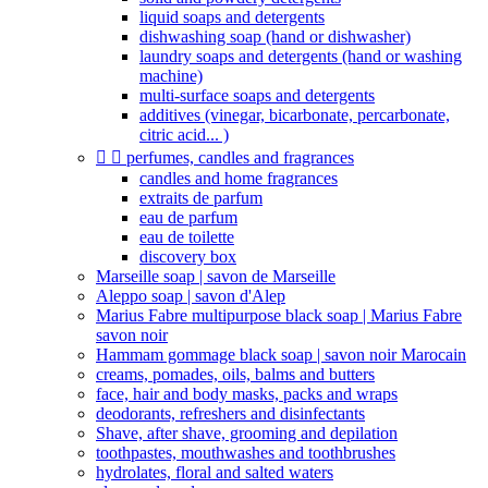
liquid soaps and detergents
dishwashing soap (hand or dishwasher)
laundry soaps and detergents (hand or washing
machine)
multi-surface soaps and detergents
additives (vinegar, bicarbonate, percarbonate,
citric acid... )


perfumes, candles and fragrances
candles and home fragrances
extraits de parfum
eau de parfum
eau de toilette
discovery box
Marseille soap | savon de Marseille
Aleppo soap | savon d'Alep
Marius Fabre multipurpose black soap | Marius Fabre
savon noir
Hammam gommage black soap | savon noir Marocain
creams, pomades, oils, balms and butters
face, hair and body masks, packs and wraps
deodorants, refreshers and disinfectants
Shave, after shave, grooming and depilation
toothpastes, mouthwashes and toothbrushes
hydrolates, floral and salted waters