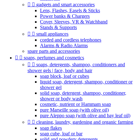


gadgets and smart accessories
Lens, Flashes, Easels & Sticks
Power banks & Chargers
Cover, Sleeves, VR & Watchband
Stands & Supports


small appliances
corded and cordless telephones
Alarms & Radio Alarms
spare parts and accessories


soaps, perfumes and cosmetics


soaps, detergents, shampoo, conditioners and
shower gels | face, body and hair
soap block, loaf or cubes
liquid soap, detergent, shampoo, conditioner or
shower gel
solid soap, detergent, shampoo, conditioner,
shower or body wash
cosmetic, nutrient or Hammam soap
pure Marseille soap (with olive oil)
pure Aleppo soap (with olive and bay leaf oil)


cleaning, laundry, gardening and organic farming
soap flakes
soap cube, loaf or bar
solid and powdery detergents