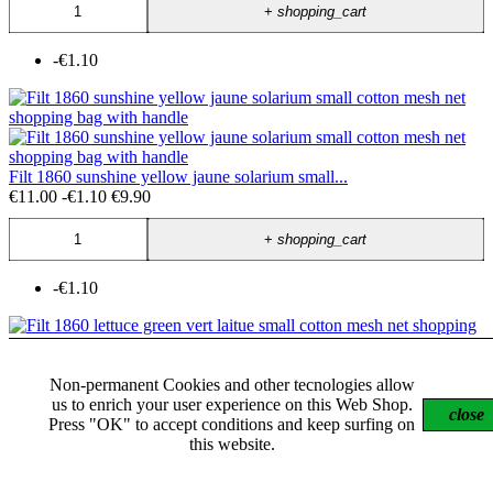
+
shopping_cart
-€1.10
Filt 1860 sunshine yellow jaune solarium small...
€11.00
-€1.10
€9.90
+
shopping_cart
-€1.10
Non-permanent Cookies and other tecnologies allow
Filt 1860 lettuce green vert laitue small cotton...
us to enrich your user experience on this Web Shop.
close
€11.00
-€1.10
€9.90
Press "OK" to accept conditions and keep surfing on
this website.
+
shopping_cart