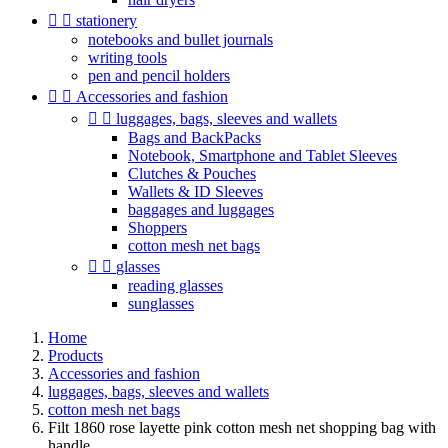


stationery
notebooks and bullet journals
writing tools
pen and pencil holders


Accessories and fashion


luggages, bags, sleeves and wallets
Bags and BackPacks
Notebook, Smartphone and Tablet Sleeves
Clutches & Pouches
Wallets & ID Sleeves
baggages and luggages
Shoppers
cotton mesh net bags


glasses
reading glasses
sunglasses
Home
Products
Accessories and fashion
luggages, bags, sleeves and wallets
cotton mesh net bags
Filt 1860 rose layette pink cotton mesh net shopping bag with
handle