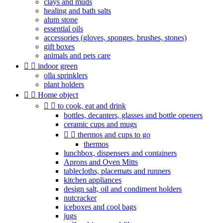
clays and muds
healing and bath salts
alum stone
essential oils
accessories (gloves, sponges, brushes, stones)
gift boxes
animals and pets care


indoor green
olla sprinklers
plant holders


Home object


to cook, eat and drink
bottles, decanters, glasses and bottle openers
ceramic cups and mugs


thermos and cups to go
thermos
lunchbox, dispensers and containers
Aprons and Oven Mitts
tablecloths, placemats and runners
kitchen appliances
design salt, oil and condiment holders
nutcracker
iceboxes and cool bags
jugs