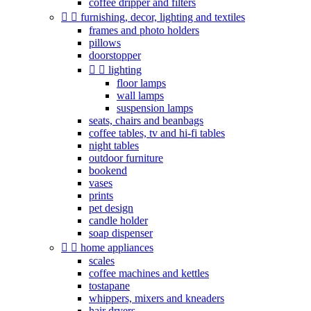
coffee dripper and filters


furnishing, decor, lighting and textiles
frames and photo holders
pillows
doorstopper


lighting
floor lamps
wall lamps
suspension lamps
seats, chairs and beanbags
coffee tables, tv and hi-fi tables
night tables
outdoor furniture
bookend
vases
prints
pet design
candle holder
soap dispenser


home appliances
scales
coffee machines and kettles
tostapane
whippers, mixers and kneaders
hair dryers