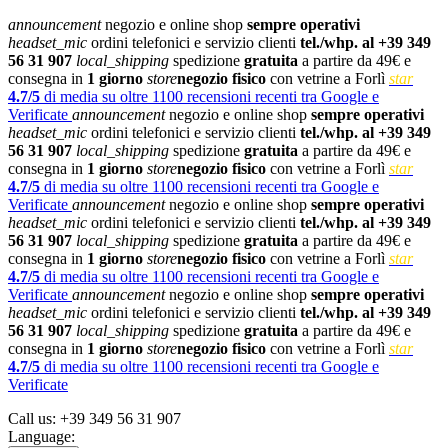
announcement
negozio e online shop
sempre operativi
headset_mic
ordini telefonici e servizio clienti
tel./whp. al +39 349
56 31 907
local_shipping
spedizione
gratuita
a partire da 49€ e
consegna in
1 giorno
store
negozio fisico
con vetrine a Forlì
star
4.7/5
di media su oltre 1100 recensioni recenti tra Google e
Verificate
announcement
negozio e online shop
sempre operativi
headset_mic
ordini telefonici e servizio clienti
tel./whp. al +39 349
56 31 907
local_shipping
spedizione
gratuita
a partire da 49€ e
consegna in
1 giorno
store
negozio fisico
con vetrine a Forlì
star
4.7/5
di media su oltre 1100 recensioni recenti tra Google e
Verificate
announcement
negozio e online shop
sempre operativi
headset_mic
ordini telefonici e servizio clienti
tel./whp. al +39 349
56 31 907
local_shipping
spedizione
gratuita
a partire da 49€ e
consegna in
1 giorno
store
negozio fisico
con vetrine a Forlì
star
4.7/5
di media su oltre 1100 recensioni recenti tra Google e
Verificate
announcement
negozio e online shop
sempre operativi
headset_mic
ordini telefonici e servizio clienti
tel./whp. al +39 349
56 31 907
local_shipping
spedizione
gratuita
a partire da 49€ e
consegna in
1 giorno
store
negozio fisico
con vetrine a Forlì
star
4.7/5
di media su oltre 1100 recensioni recenti tra Google e
Verificate
Call us:
+39 349 56 31 907
Language: