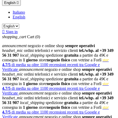
English

Italiano
English

Sign in
shopping_cart
Cart
(0)
announcement
negozio e online shop
sempre operativi
headset_mic
ordini telefonici e servizio clienti
tel./whp. al +39 349
56 31 907
local_shipping
spedizione
gratuita
a partire da 49€ e
consegna in
1 giorno
store
negozio fisico
con vetrine a Forlì
star
4.7/5
di media su oltre 1100 recensioni recenti tra Google e
Verificate
announcement
negozio e online shop
sempre operativi
headset_mic
ordini telefonici e servizio clienti
tel./whp. al +39 349
56 31 907
local_shipping
spedizione
gratuita
a partire da 49€ e
consegna in
1 giorno
store
negozio fisico
con vetrine a Forlì
star
4.7/5
di media su oltre 1100 recensioni recenti tra Google e
Verificate
announcement
negozio e online shop
sempre operativi
headset_mic
ordini telefonici e servizio clienti
tel./whp. al +39 349
56 31 907
local_shipping
spedizione
gratuita
a partire da 49€ e
consegna in
1 giorno
store
negozio fisico
con vetrine a Forlì
star
4.7/5
di media su oltre 1100 recensioni recenti tra Google e
Verificate
announcement
negozio e online shop
sempre operativi