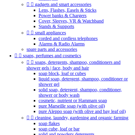


gadgets and smart accessories
Lens, Flashes, Easels & Sticks
Power banks & Chargers
Cover, Sleeves, VR & Watchband
Stands & Supports


small appliances
corded and cordless telephones
Alarms & Radio Alarms
spare parts and accessories


soaps, perfumes and cosmetics


soaps, detergents, shampoo, conditioners and
shower gels | face, body and hair
soap block, loaf or cubes
liquid soap, detergent, shampoo, conditioner or
shower gel
solid soap, detergent, shampoo, conditioner,
shower or body wash
cosmetic, nutrient or Hammam soap
pure Marseille soap (with olive oil)
pure Aleppo soap (with olive and bay leaf oil)


cleaning, laundry, gardening and organic farming
soap flakes
soap cube, loaf or bar
solid and powdery detergents