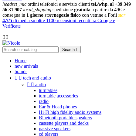
headset_mic
ordini telefonici e servizio clienti
tel./whp. al +39 349
56 31 907
local_shipping
spedizione
gratuita
a partire da 49€ e
consegna in
1 giorno
store
negozio fisico
con vetrine a Forlì
star
4.7/5
di media su oltre 1100 recensioni recenti tra Google e
Verificate

Search

Home
new arrivals
brands


tech and audio


audio
turntables
turntable accessories
radio
Ear & Head phones
Hi-Fi high fidelity audio systems
Bluetooth portable speakers
cassette players and decks
passive speakers
cd players