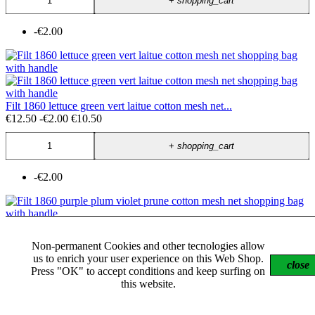
+
shopping_cart
-€2.00
Filt 1860 lettuce green vert laitue cotton mesh net...
€12.50
-€2.00
€10.50
+
shopping_cart
-€2.00
Non-permanent Cookies and other tecnologies allow
Filt 1860 purple plum violet prune cotton mesh net...
us to enrich your user experience on this Web Shop.
€12.50
-€2.00
€10.50
close
Press "OK" to accept conditions and keep surfing on
this website.
+
shopping_cart