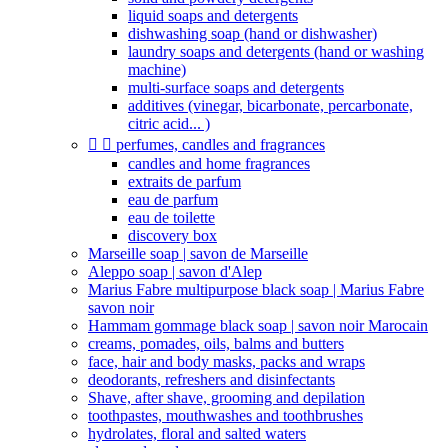
liquid soaps and detergents
dishwashing soap (hand or dishwasher)
laundry soaps and detergents (hand or washing
machine)
multi-surface soaps and detergents
additives (vinegar, bicarbonate, percarbonate,
citric acid... )


perfumes, candles and fragrances
candles and home fragrances
extraits de parfum
eau de parfum
eau de toilette
discovery box
Marseille soap | savon de Marseille
Aleppo soap | savon d'Alep
Marius Fabre multipurpose black soap | Marius Fabre
savon noir
Hammam gommage black soap | savon noir Marocain
creams, pomades, oils, balms and butters
face, hair and body masks, packs and wraps
deodorants, refreshers and disinfectants
Shave, after shave, grooming and depilation
toothpastes, mouthwashes and toothbrushes
hydrolates, floral and salted waters