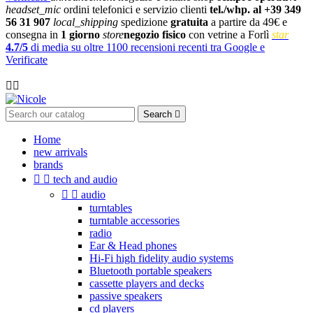
headset_mic
ordini telefonici e servizio clienti
tel./whp. al +39 349
56 31 907
local_shipping
spedizione
gratuita
a partire da 49€ e
consegna in
1 giorno
store
negozio fisico
con vetrine a Forlì
star
4.7/5
di media su oltre 1100 recensioni recenti tra Google e
Verificate

Search

Home
new arrivals
brands


tech and audio


audio
turntables
turntable accessories
radio
Ear & Head phones
Hi-Fi high fidelity audio systems
Bluetooth portable speakers
cassette players and decks
passive speakers
cd players