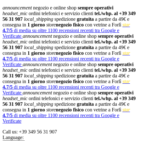
announcement
negozio e online shop
sempre operativi
headset_mic
ordini telefonici e servizio clienti
tel./whp. al +39 349
56 31 907
local_shipping
spedizione
gratuita
a partire da 49€ e
consegna in
1 giorno
store
negozio fisico
con vetrine a Forlì
star
4.7/5
di media su oltre 1100 recensioni recenti tra Google e
Verificate
announcement
negozio e online shop
sempre operativi
headset_mic
ordini telefonici e servizio clienti
tel./whp. al +39 349
56 31 907
local_shipping
spedizione
gratuita
a partire da 49€ e
consegna in
1 giorno
store
negozio fisico
con vetrine a Forlì
star
4.7/5
di media su oltre 1100 recensioni recenti tra Google e
Verificate
announcement
negozio e online shop
sempre operativi
headset_mic
ordini telefonici e servizio clienti
tel./whp. al +39 349
56 31 907
local_shipping
spedizione
gratuita
a partire da 49€ e
consegna in
1 giorno
store
negozio fisico
con vetrine a Forlì
star
4.7/5
di media su oltre 1100 recensioni recenti tra Google e
Verificate
announcement
negozio e online shop
sempre operativi
headset_mic
ordini telefonici e servizio clienti
tel./whp. al +39 349
56 31 907
local_shipping
spedizione
gratuita
a partire da 49€ e
consegna in
1 giorno
store
negozio fisico
con vetrine a Forlì
star
4.7/5
di media su oltre 1100 recensioni recenti tra Google e
Verificate
Call us:
+39 349 56 31 907
Language: