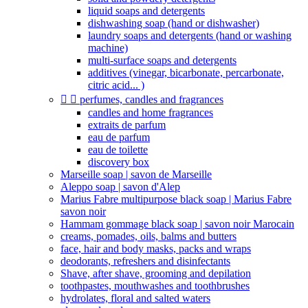
liquid soaps and detergents
dishwashing soap (hand or dishwasher)
laundry soaps and detergents (hand or washing
machine)
multi-surface soaps and detergents
additives (vinegar, bicarbonate, percarbonate,
citric acid... )


perfumes, candles and fragrances
candles and home fragrances
extraits de parfum
eau de parfum
eau de toilette
discovery box
Marseille soap | savon de Marseille
Aleppo soap | savon d'Alep
Marius Fabre multipurpose black soap | Marius Fabre
savon noir
Hammam gommage black soap | savon noir Marocain
creams, pomades, oils, balms and butters
face, hair and body masks, packs and wraps
deodorants, refreshers and disinfectants
Shave, after shave, grooming and depilation
toothpastes, mouthwashes and toothbrushes
hydrolates, floral and salted waters