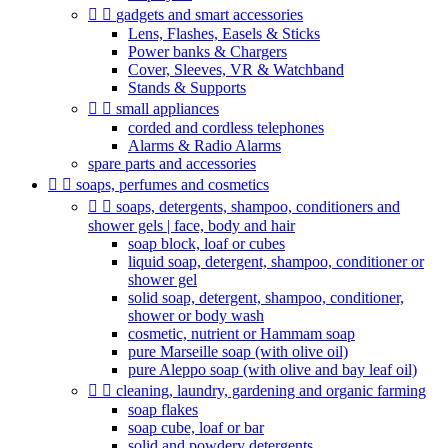


gadgets and smart accessories
Lens, Flashes, Easels & Sticks
Power banks & Chargers
Cover, Sleeves, VR & Watchband
Stands & Supports


small appliances
corded and cordless telephones
Alarms & Radio Alarms
spare parts and accessories


soaps, perfumes and cosmetics


soaps, detergents, shampoo, conditioners and
shower gels | face, body and hair
soap block, loaf or cubes
liquid soap, detergent, shampoo, conditioner or
shower gel
solid soap, detergent, shampoo, conditioner,
shower or body wash
cosmetic, nutrient or Hammam soap
pure Marseille soap (with olive oil)
pure Aleppo soap (with olive and bay leaf oil)


cleaning, laundry, gardening and organic farming
soap flakes
soap cube, loaf or bar
solid and powdery detergents