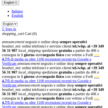
English

Italiano
English

Sign in
shopping_cart
Cart
(0)
announcement
negozio e online shop
sempre operativi
headset_mic
ordini telefonici e servizio clienti
tel./whp. al +39 349
56 31 907
local_shipping
spedizione
gratuita
a partire da 49€ e
consegna in
1 giorno
store
negozio fisico
con vetrine a Forlì
star
4.7/5
di media su oltre 1100 recensioni recenti tra Google e
Verificate
announcement
negozio e online shop
sempre operativi
headset_mic
ordini telefonici e servizio clienti
tel./whp. al +39 349
56 31 907
local_shipping
spedizione
gratuita
a partire da 49€ e
consegna in
1 giorno
store
negozio fisico
con vetrine a Forlì
star
4.7/5
di media su oltre 1100 recensioni recenti tra Google e
Verificate
announcement
negozio e online shop
sempre operativi
headset_mic
ordini telefonici e servizio clienti
tel./whp. al +39 349
56 31 907
local_shipping
spedizione
gratuita
a partire da 49€ e
consegna in
1 giorno
store
negozio fisico
con vetrine a Forlì
star
4.7/5
di media su oltre 1100 recensioni recenti tra Google e
Verificate
announcement
negozio e online shop
sempre operativi