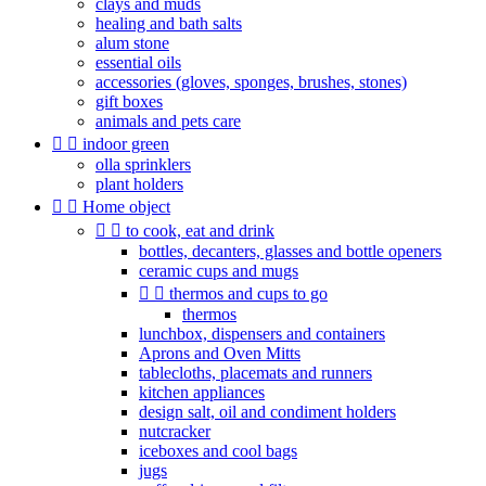
clays and muds
healing and bath salts
alum stone
essential oils
accessories (gloves, sponges, brushes, stones)
gift boxes
animals and pets care


indoor green
olla sprinklers
plant holders


Home object


to cook, eat and drink
bottles, decanters, glasses and bottle openers
ceramic cups and mugs


thermos and cups to go
thermos
lunchbox, dispensers and containers
Aprons and Oven Mitts
tablecloths, placemats and runners
kitchen appliances
design salt, oil and condiment holders
nutcracker
iceboxes and cool bags
jugs