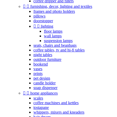
coffee dripper and filters


furnishing, decor, lighting and textiles
frames and photo holders
pillows
doorstopper


lighting
floor lamps
wall lamps
suspension lamps
seats, chairs and beanbags
coffee tables, tv and hi-fi tables
night tables
outdoor furniture
bookend
vases
prints
pet design
candle holder
soap dispenser


home appliances
scales
coffee machines and kettles
tostapane
whippers, mixers and kneaders
hair dryers