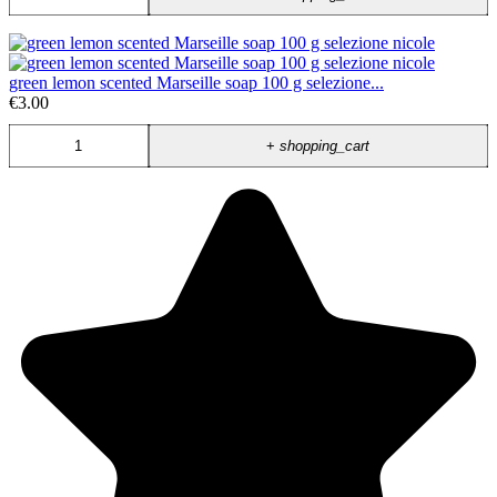
green lemon scented Marseille soap 100 g selezione...
€3.00
+
shopping_cart