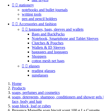


stationery
notebooks and bullet journals
writing tools
pen and pencil holders


Accessories and fashion


luggages, bags, sleeves and wallets
Bags and BackPacks
Notebook, Smartphone and Tablet Sleeves
Clutches & Pouches
Wallets & ID Sleeves
baggages and luggages
Shoppers
cotton mesh net bags


glasses
reading glasses
sunglasses
Home
Products
soaps, perfumes and cosmetics
soaps, detergents, shampoo, conditioners and shower gels |
face, body and hair
soap block, loaf or cubes
Provence Marseille soap biscuit scent 100 g La Corvette