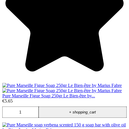
Pure Marseille Figue Soap 250gr Le Bien-être by...
€5.65
+
shopping_cart