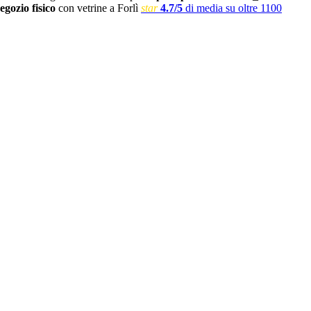
egozio fisico
con vetrine a Forlì
star
4.7/5
di media su oltre 1100