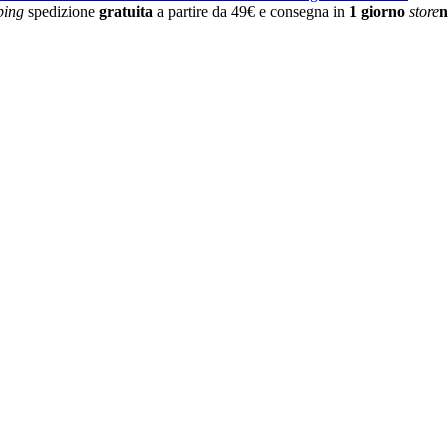
ping
spedizione
gratuita
a partire da 49€ e consegna in
1 giorno
store
n