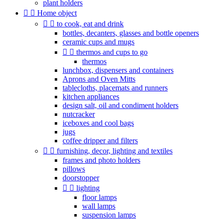
plant holders


Home object


to cook, eat and drink
bottles, decanters, glasses and bottle openers
ceramic cups and mugs


thermos and cups to go
thermos
lunchbox, dispensers and containers
Aprons and Oven Mitts
tablecloths, placemats and runners
kitchen appliances
design salt, oil and condiment holders
nutcracker
iceboxes and cool bags
jugs
coffee dripper and filters


furnishing, decor, lighting and textiles
frames and photo holders
pillows
doorstopper


lighting
floor lamps
wall lamps
suspension lamps