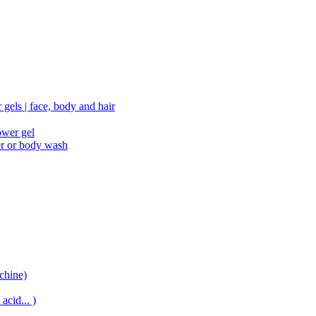
gels | face, body and hair
ower gel
er or body wash
chine)
acid... )