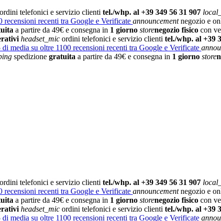
ordini telefonici e servizio clienti
tel./whp. al +39 349 56 31 907
local
 recensioni recenti tra Google e Verificate
announcement
negozio e on
tuita
a partire da 49€ e consegna in
1 giorno
store
negozio fisico
con vet
rativi
headset_mic
ordini telefonici e servizio clienti
tel./whp. al +39 
5
di media su oltre 1100 recensioni recenti tra Google e Verificate
annou
ping
spedizione
gratuita
a partire da 49€ e consegna in
1 giorno
store
n
ordini telefonici e servizio clienti
tel./whp. al +39 349 56 31 907
local
 recensioni recenti tra Google e Verificate
announcement
negozio e on
tuita
a partire da 49€ e consegna in
1 giorno
store
negozio fisico
con vet
rativi
headset_mic
ordini telefonici e servizio clienti
tel./whp. al +39 
5
di media su oltre 1100 recensioni recenti tra Google e Verificate
annou