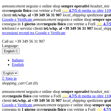
announcement
negozio e online shop
sempre operativi
headset_mic
store
negozio fisico
con vetrine a Forlì
star
4.7/5
di media su oltre 1100
clienti
tel./whp. al +39 349 56 31 907
local_shipping
spedizione
gra
Google e Verificate
announcement
negozio e online shop
sempre ope
consegna in
1 giorno
store
negozio fisico
con vetrine a Forlì
star
4.7/
telefonici e servizio clienti
tel./whp. al +39 349 56 31 907
local_ship
recensioni recenti tra Google e Verificate
Call us:
+39 349 56 31 907
Language:
English

Italiano
English

Sign in
shopping_cart
Cart
(0)
announcement
negozio e online shop
sempre operativi
headset_mic
store
negozio fisico
con vetrine a Forlì
star
4.7/5
di media su oltre 1100
clienti
tel./whp. al +39 349 56 31 907
local_shipping
spedizione
gra
Google e Verificate
announcement
negozio e online shop
sempre ope
consegna in
1 giorno
store
negozio fisico
con vetrine a Forlì
star
4.7/