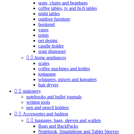
seats, chairs and beanbags
coffee tables, tv and hi-fi tables
night tables
outdoor furniture
bookend
vases
prints
pet design
candle holder
soap dispenser


home appliances
scales
coffee machines and kettles
tostapane
whippers, mixers and kneaders
hair dryers


stationery
notebooks and bullet journals
writing tools
pen and pencil holders


Accessories and fashion


luggages, bags, sleeves and wallets
Bags and BackPacks
Notebook, Smartphone and Tablet Sleeves