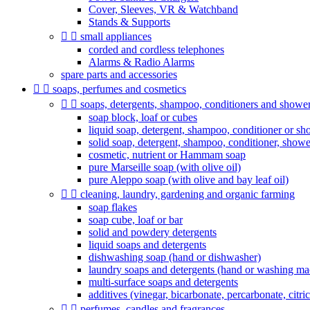
Cover, Sleeves, VR & Watchband
Stands & Supports


small appliances
corded and cordless telephones
Alarms & Radio Alarms
spare parts and accessories


soaps, perfumes and cosmetics


soaps, detergents, shampoo, conditioners and shower 
soap block, loaf or cubes
liquid soap, detergent, shampoo, conditioner or sh
solid soap, detergent, shampoo, conditioner, show
cosmetic, nutrient or Hammam soap
pure Marseille soap (with olive oil)
pure Aleppo soap (with olive and bay leaf oil)


cleaning, laundry, gardening and organic farming
soap flakes
soap cube, loaf or bar
solid and powdery detergents
liquid soaps and detergents
dishwashing soap (hand or dishwasher)
laundry soaps and detergents (hand or washing ma
multi-surface soaps and detergents
additives (vinegar, bicarbonate, percarbonate, citric 


perfumes, candles and fragrances