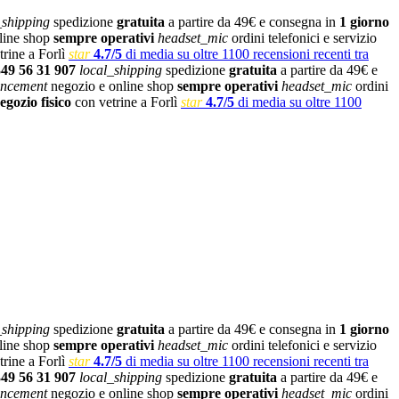
_shipping
spedizione
gratuita
a partire da 49€ e consegna in
1 giorno
line shop
sempre operativi
headset_mic
ordini telefonici e servizio
rine a Forlì
star
4.7/5
di media su oltre 1100 recensioni recenti tra
349 56 31 907
local_shipping
spedizione
gratuita
a partire da 49€ e
ncement
negozio e online shop
sempre operativi
headset_mic
ordini
egozio fisico
con vetrine a Forlì
star
4.7/5
di media su oltre 1100
_shipping
spedizione
gratuita
a partire da 49€ e consegna in
1 giorno
line shop
sempre operativi
headset_mic
ordini telefonici e servizio
rine a Forlì
star
4.7/5
di media su oltre 1100 recensioni recenti tra
349 56 31 907
local_shipping
spedizione
gratuita
a partire da 49€ e
ncement
negozio e online shop
sempre operativi
headset_mic
ordini