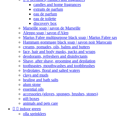
candles and home fragrances
extraits de parfum
eau de parfum
eau de toilette
discovery box
Marseille soap | savon de Marseille
Aleppo soap | savon d'Alep
Marius Fabre multipurpose black soap | Marius Fabre sa
Hammam gommage black soap | savon noir Marocain
creams, pomades, oils, balms and butters
face, hair and body masks, packs and wraps
deodorants, refreshers and disinfectants
Shave, after shave, grooming and depilation
toothpastes, mouthwashes and toothbrushes
hydrolates, floral and salted waters
clays and muds
healing and bath salts
alum stone
essential oils
accessories (gloves, sponges, brushes, stones)
gift boxes
animals and pets care


indoor green
olla sprinklers