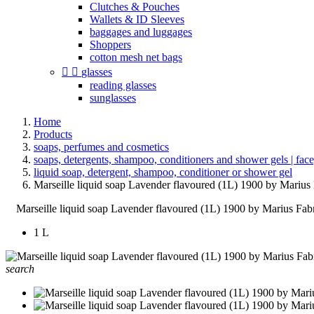
Clutches & Pouches
Wallets & ID Sleeves
baggages and luggages
Shoppers
cotton mesh net bags


glasses
reading glasses
sunglasses
Home
Products
soaps, perfumes and cosmetics
soaps, detergents, shampoo, conditioners and shower gels | face
liquid soap, detergent, shampoo, conditioner or shower gel
Marseille liquid soap Lavender flavoured (1L) 1900 by Marius
Marseille liquid soap Lavender flavoured (1L) 1900 by Marius Fab
1 L
search