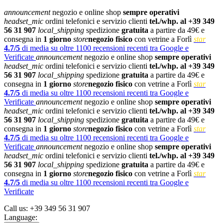
announcement
negozio e online shop
sempre operativi
headset_mic
ordini telefonici e servizio clienti
tel./whp. al +39 349
56 31 907
local_shipping
spedizione
gratuita
a partire da 49€ e
consegna in
1 giorno
store
negozio fisico
con vetrine a Forlì
star
4.7/5
di media su oltre 1100 recensioni recenti tra Google e
Verificate
announcement
negozio e online shop
sempre operativi
headset_mic
ordini telefonici e servizio clienti
tel./whp. al +39 349
56 31 907
local_shipping
spedizione
gratuita
a partire da 49€ e
consegna in
1 giorno
store
negozio fisico
con vetrine a Forlì
star
4.7/5
di media su oltre 1100 recensioni recenti tra Google e
Verificate
announcement
negozio e online shop
sempre operativi
headset_mic
ordini telefonici e servizio clienti
tel./whp. al +39 349
56 31 907
local_shipping
spedizione
gratuita
a partire da 49€ e
consegna in
1 giorno
store
negozio fisico
con vetrine a Forlì
star
4.7/5
di media su oltre 1100 recensioni recenti tra Google e
Verificate
announcement
negozio e online shop
sempre operativi
headset_mic
ordini telefonici e servizio clienti
tel./whp. al +39 349
56 31 907
local_shipping
spedizione
gratuita
a partire da 49€ e
consegna in
1 giorno
store
negozio fisico
con vetrine a Forlì
star
4.7/5
di media su oltre 1100 recensioni recenti tra Google e
Verificate
Call us:
+39 349 56 31 907
Language: