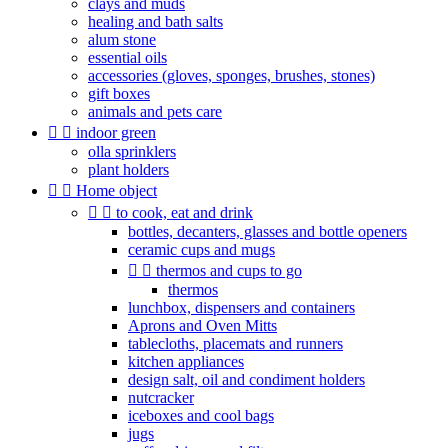
clays and muds
healing and bath salts
alum stone
essential oils
accessories (gloves, sponges, brushes, stones)
gift boxes
animals and pets care


indoor green
olla sprinklers
plant holders


Home object


to cook, eat and drink
bottles, decanters, glasses and bottle openers
ceramic cups and mugs


thermos and cups to go
thermos
lunchbox, dispensers and containers
Aprons and Oven Mitts
tablecloths, placemats and runners
kitchen appliances
design salt, oil and condiment holders
nutcracker
iceboxes and cool bags
jugs