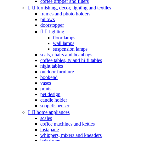
coffee dripper and filters


furnishing, decor, lighting and textiles
frames and photo holders
pillows
doorstopper


lighting
floor lamps
wall lamps
suspension lamps
seats, chairs and beanbags
coffee tables, tv and hi-fi tables
night tables
outdoor furniture
bookend
vases
prints
pet design
candle holder
soap dispenser


home appliances
scales
coffee machines and kettles
tostapane
whippers, mixers and kneaders
hair dryers