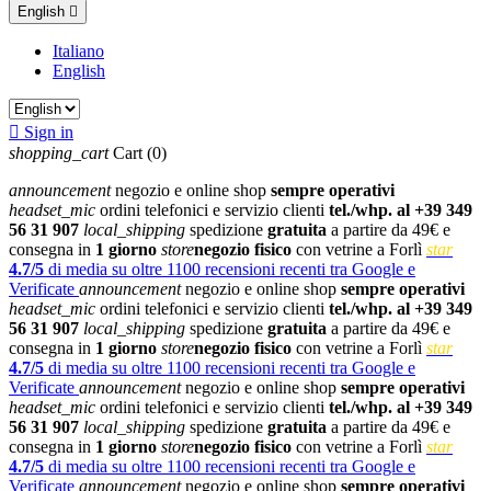
English

Italiano
English

Sign in
shopping_cart
Cart
(0)
announcement
negozio e online shop
sempre operativi
headset_mic
ordini telefonici e servizio clienti
tel./whp. al +39 349
56 31 907
local_shipping
spedizione
gratuita
a partire da 49€ e
consegna in
1 giorno
store
negozio fisico
con vetrine a Forlì
star
4.7/5
di media su oltre 1100 recensioni recenti tra Google e
Verificate
announcement
negozio e online shop
sempre operativi
headset_mic
ordini telefonici e servizio clienti
tel./whp. al +39 349
56 31 907
local_shipping
spedizione
gratuita
a partire da 49€ e
consegna in
1 giorno
store
negozio fisico
con vetrine a Forlì
star
4.7/5
di media su oltre 1100 recensioni recenti tra Google e
Verificate
announcement
negozio e online shop
sempre operativi
headset_mic
ordini telefonici e servizio clienti
tel./whp. al +39 349
56 31 907
local_shipping
spedizione
gratuita
a partire da 49€ e
consegna in
1 giorno
store
negozio fisico
con vetrine a Forlì
star
4.7/5
di media su oltre 1100 recensioni recenti tra Google e
Verificate
announcement
negozio e online shop
sempre operativi