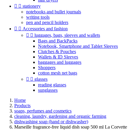


stationery
notebooks and bullet journals
writing tools
pen and pencil holders


Accessories and fashion


luggages, bags, sleeves and wallets
Bags and BackPacks
Notebook, Smartphone and Tablet Sleeves
Clutches & Pouches
Wallets & ID Sleeves
baggages and luggages
Shoppers
cotton mesh net bags


glasses
reading glasses
sunglasses
Home
Products
soaps, perfumes and cosmetics
cleaning, laundry, gardening and organic farming
dishwashing soap (hand or dishwasher)
Marseille fragrance-free liquid dish soap 500 ml La Corvette