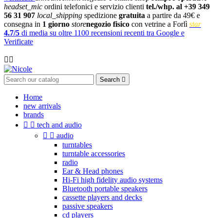
headset_mic
ordini telefonici e servizio clienti
tel./whp. al +39 349
56 31 907
local_shipping
spedizione
gratuita
a partire da 49€ e
consegna in
1 giorno
store
negozio fisico
con vetrine a Forlì
star
4.7/5
di media su oltre 1100 recensioni recenti tra Google e
Verificate

Search

Home
new arrivals
brands


tech and audio


audio
turntables
turntable accessories
radio
Ear & Head phones
Hi-Fi high fidelity audio systems
Bluetooth portable speakers
cassette players and decks
passive speakers
cd players