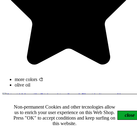
more colors 🎨
olive oil
Non-permanent Cookies and other tecnologies allow
us to enrich your user experience on this Web Shop.
close
Liquid Marseille Dishwashing Soap 0.5L with...
Press "OK" to accept conditions and keep surfing on
€7.75
this website.
+
shopping_cart