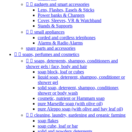


gadgets and smart accessories
Lens, Flashes, Easels & Sticks
Power banks & Chargers
Cover, Sleeves, VR & Watchband
Stands & Supports


small appliances
corded and cordless telephones
Alarms & Radio Alarms
spare parts and accessories


soaps, perfumes and cosmetics


soaps, detergents, shampoo, conditioners and
shower gels | face, body and hair
soap block, loaf or cubes
liquid soap, detergent, shampoo, conditioner or
shower gel
solid soap, detergent, shampoo, conditioner,
shower or body wash
cosmetic, nutrient or Hammam soap
pure Marseille soap (with olive oil)
pure Aleppo soap (with olive and bay leaf oil)


cleaning, laundry, gardening and organic farming
soap flakes
soap cube, loaf or bar
solid and powdery detergents