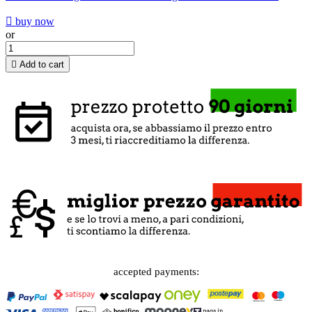

buy now
or

Add to cart
accepted payments: