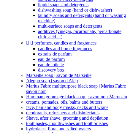
liquid soaps and detergents
dishwashing soap (hand or dishwasher)
laundry soaps and detergents (hand or washing
machine)
multi-surface soaps and detergents
additives (vinegar, bicarbonate, percarbonate,
citric acid... )


perfumes, candles and fragrances
candles and home fragrances
extraits de parfum
eau de parfum
eau de toilette
discovery box
Marseille soap | savon de Marseille
Aleppo soap | savon d'Alep
Marius Fabre multipurpose black soap | Marius Fabre
savon noir
Hammam gommage black soap | savon noir Marocain
creams, pomades, oils, balms and butters
face, hair and body masks, packs and wraps
deodorants, refreshers and disinfectants
Shave, after shave, grooming and depilation
toothpastes, mouthwashes and toothbrushes
hydrolates, floral and salted waters