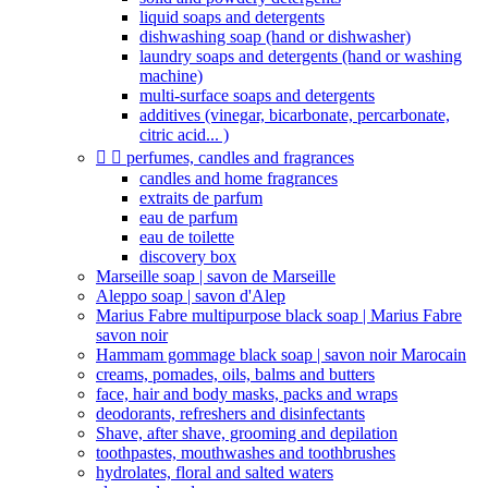
liquid soaps and detergents
dishwashing soap (hand or dishwasher)
laundry soaps and detergents (hand or washing
machine)
multi-surface soaps and detergents
additives (vinegar, bicarbonate, percarbonate,
citric acid... )


perfumes, candles and fragrances
candles and home fragrances
extraits de parfum
eau de parfum
eau de toilette
discovery box
Marseille soap | savon de Marseille
Aleppo soap | savon d'Alep
Marius Fabre multipurpose black soap | Marius Fabre
savon noir
Hammam gommage black soap | savon noir Marocain
creams, pomades, oils, balms and butters
face, hair and body masks, packs and wraps
deodorants, refreshers and disinfectants
Shave, after shave, grooming and depilation
toothpastes, mouthwashes and toothbrushes
hydrolates, floral and salted waters