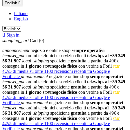
English

Italiano
English

Sign in
shopping_cart
Cart
(0)
announcement
negozio e online shop
sempre operativi
headset_mic
ordini telefonici e servizio clienti
tel./whp. al +39 349
56 31 907
local_shipping
spedizione
gratuita
a partire da 49€ e
consegna in
1 giorno
store
negozio fisico
con vetrine a Forlì
star
4.7/5
di media su oltre 1100 recensioni recenti tra Google e
Verificate
announcement
negozio e online shop
sempre operativi
headset_mic
ordini telefonici e servizio clienti
tel./whp. al +39 349
56 31 907
local_shipping
spedizione
gratuita
a partire da 49€ e
consegna in
1 giorno
store
negozio fisico
con vetrine a Forlì
star
4.7/5
di media su oltre 1100 recensioni recenti tra Google e
Verificate
announcement
negozio e online shop
sempre operativi
headset_mic
ordini telefonici e servizio clienti
tel./whp. al +39 349
56 31 907
local_shipping
spedizione
gratuita
a partire da 49€ e
consegna in
1 giorno
store
negozio fisico
con vetrine a Forlì
star
4.7/5
di media su oltre 1100 recensioni recenti tra Google e
Verificate
announcement
negozio e online shop
sempre operativi