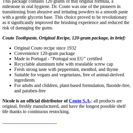
This package contains 120 grams of that original formula, a
milestone in oral hygiene. Dr. Couto was one of the pioneers in
transitioning from abrasive and irritating powders to a smooth paste
with a gentle glycerin base. This choice proved to be revolutionary
as it significantly improved the brushing experience and reduced the
risk of damaging the gums.
Couto Toothpaste, Original Recipe, 120-gram package, in brief:
Original Couto recipe since 1932
Convenience 120-gram package
Made in Portugal - "Portugal sou EU" certified
Recyclable aluminum tube with resealable screw cap
Fresh strong taste with peppermint, menthol, and thyme
Suitable for vegans and vegetarians, free of animal-derived
ingredients
For adults and children, plant-based formulation, fluoride-free,
and paraben-free
Nicole is an official distributor of
Couto S.A
.
: all products are
original, freshly manufactured, and have the longest possible shelf
life thanks to continuous restocking.
Be the first to write a review!