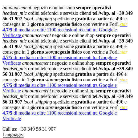
announcement
negozio e online shop
sempre operativi
headset_mic
ordini telefonici e servizio clienti
tel./whp. al +39 349
56 31 907
local_shipping
spedizione
gratuita
a partire da 49€ e
consegna in
1 giorno
store
negozio fisico
con vetrine a Forlì
star
4.7/5
di media su oltre 1100 recensioni recenti tra Google e
Verificate
announcement
negozio e online shop
sempre operativi
headset_mic
ordini telefonici e servizio clienti
tel./whp. al +39 349
56 31 907
local_shipping
spedizione
gratuita
a partire da 49€ e
consegna in
1 giorno
store
negozio fisico
con vetrine a Forlì
star
4.7/5
di media su oltre 1100 recensioni recenti tra Google e
Verificate
announcement
negozio e online shop
sempre operativi
headset_mic
ordini telefonici e servizio clienti
tel./whp. al +39 349
56 31 907
local_shipping
spedizione
gratuita
a partire da 49€ e
consegna in
1 giorno
store
negozio fisico
con vetrine a Forlì
star
4.7/5
di media su oltre 1100 recensioni recenti tra Google e
Verificate
announcement
negozio e online shop
sempre operativi
headset_mic
ordini telefonici e servizio clienti
tel./whp. al +39 349
56 31 907
local_shipping
spedizione
gratuita
a partire da 49€ e
consegna in
1 giorno
store
negozio fisico
con vetrine a Forlì
star
4.7/5
di media su oltre 1100 recensioni recenti tra Google e
Verificate
Call us:
+39 349 56 31 907
Language: