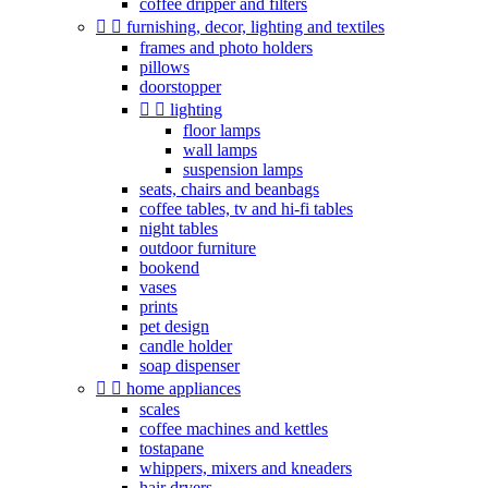
coffee dripper and filters


furnishing, decor, lighting and textiles
frames and photo holders
pillows
doorstopper


lighting
floor lamps
wall lamps
suspension lamps
seats, chairs and beanbags
coffee tables, tv and hi-fi tables
night tables
outdoor furniture
bookend
vases
prints
pet design
candle holder
soap dispenser


home appliances
scales
coffee machines and kettles
tostapane
whippers, mixers and kneaders
hair dryers