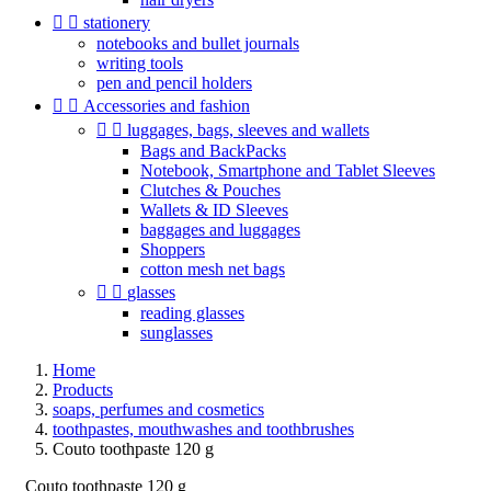


stationery
notebooks and bullet journals
writing tools
pen and pencil holders


Accessories and fashion


luggages, bags, sleeves and wallets
Bags and BackPacks
Notebook, Smartphone and Tablet Sleeves
Clutches & Pouches
Wallets & ID Sleeves
baggages and luggages
Shoppers
cotton mesh net bags


glasses
reading glasses
sunglasses
Home
Products
soaps, perfumes and cosmetics
toothpastes, mouthwashes and toothbrushes
Couto toothpaste 120 g
Couto toothpaste 120 g