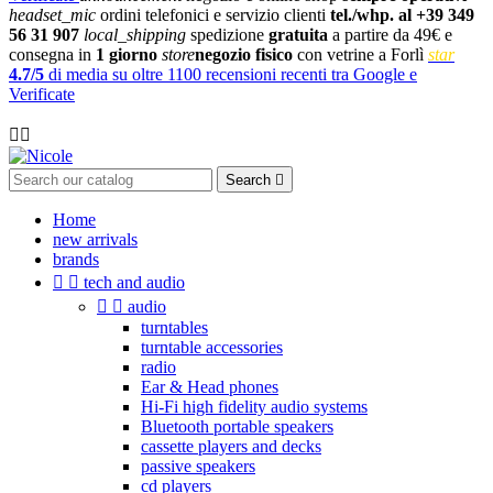
headset_mic
ordini telefonici e servizio clienti
tel./whp. al +39 349
56 31 907
local_shipping
spedizione
gratuita
a partire da 49€ e
consegna in
1 giorno
store
negozio fisico
con vetrine a Forlì
star
4.7/5
di media su oltre 1100 recensioni recenti tra Google e
Verificate

Search

Home
new arrivals
brands


tech and audio


audio
turntables
turntable accessories
radio
Ear & Head phones
Hi-Fi high fidelity audio systems
Bluetooth portable speakers
cassette players and decks
passive speakers
cd players