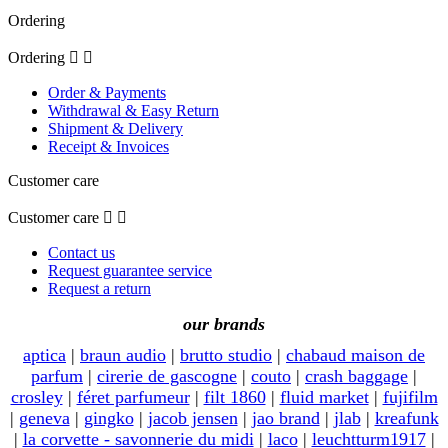
Ordering
Ordering


Order & Payments
Withdrawal & Easy Return
Shipment & Delivery
Receipt & Invoices
Customer care
Customer care


Contact us
Request guarantee service
Request a return
our brands
aptica
|
braun audio
|
brutto studio
|
chabaud maison de
parfum
|
cirerie de gascogne
|
couto
|
crash baggage
|
crosley
|
féret parfumeur
|
filt 1860
|
fluid market
|
fujifilm
|
geneva
|
gingko
|
jacob jensen
|
jao brand
|
jlab
|
kreafunk
|
la corvette - savonnerie du midi
|
laco
|
leuchtturm1917
|