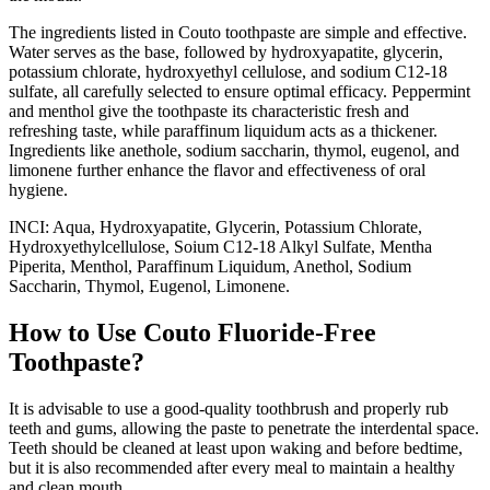
The ingredients listed in Couto toothpaste are simple and effective.
Water serves as the base, followed by hydroxyapatite, glycerin,
potassium chlorate, hydroxyethyl cellulose, and sodium C12-18
sulfate, all carefully selected to ensure optimal efficacy. Peppermint
and menthol give the toothpaste its characteristic fresh and
refreshing taste, while paraffinum liquidum acts as a thickener.
Ingredients like anethole, sodium saccharin, thymol, eugenol, and
limonene further enhance the flavor and effectiveness of oral
hygiene.
INCI: Aqua, Hydroxyapatite, Glycerin, Potassium Chlorate,
Hydroxyethylcellulose, Soium C12-18 Alkyl Sulfate, Mentha
Piperita, Menthol, Paraffinum Liquidum, Anethol, Sodium
Saccharin, Thymol, Eugenol, Limonene.
How to Use Couto Fluoride-Free
Toothpaste?
It is advisable to use a good-quality toothbrush and properly rub
teeth and gums, allowing the paste to penetrate the interdental space.
Teeth should be cleaned at least upon waking and before bedtime,
but it is also recommended after every meal to maintain a healthy
and clean mouth.