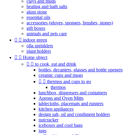
clays and muds
healing and bath salts
alum stone
essential oils
accessories (gloves, sponges, brushes, stones)
gift boxes
animals and pets care


indoor green
olla sprinklers
plant holders


Home object


to cook, eat and drink
bottles, decanters, glasses and bottle openers
ceramic cups and mugs


thermos and cups to go
thermos
lunchbox, dispensers and containers
Aprons and Oven Mitts
tablecloths, placemats and runners
kitchen appliances
design salt, oil and condiment holders
nutcracker
iceboxes and cool bags
jugs