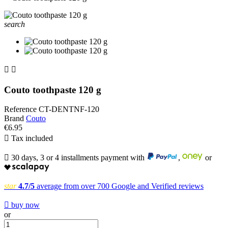
search


Couto toothpaste 120 g
Reference
CT-DENTNF-120
Brand
Couto
€6.95

Tax included

30 days, 3 or 4 installments payment with
,
or
star
4.7/5
average from over 700 Google and Verified reviews

buy now
or