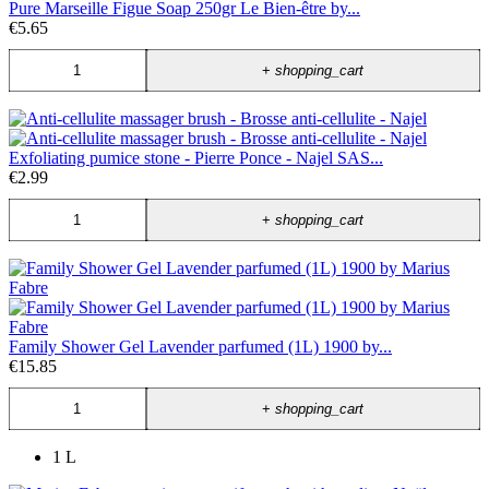
Pure Marseille Figue Soap 250gr Le Bien-être by...
€5.65
+
shopping_cart
Exfoliating pumice stone - Pierre Ponce - Najel SAS...
€2.99
+
shopping_cart
Family Shower Gel Lavender parfumed (1L) 1900 by...
€15.85
+
shopping_cart
1 L