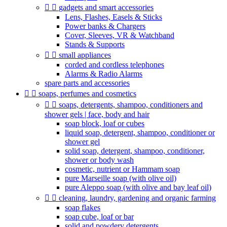


gadgets and smart accessories
Lens, Flashes, Easels & Sticks
Power banks & Chargers
Cover, Sleeves, VR & Watchband
Stands & Supports


small appliances
corded and cordless telephones
Alarms & Radio Alarms
spare parts and accessories


soaps, perfumes and cosmetics


soaps, detergents, shampoo, conditioners and
shower gels | face, body and hair
soap block, loaf or cubes
liquid soap, detergent, shampoo, conditioner or
shower gel
solid soap, detergent, shampoo, conditioner,
shower or body wash
cosmetic, nutrient or Hammam soap
pure Marseille soap (with olive oil)
pure Aleppo soap (with olive and bay leaf oil)


cleaning, laundry, gardening and organic farming
soap flakes
soap cube, loaf or bar
solid and powdery detergents