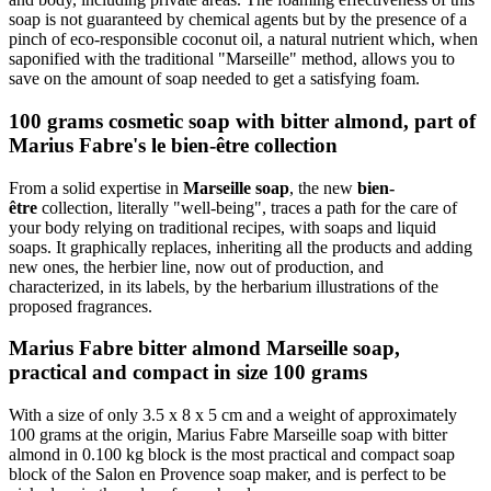
soap is not guaranteed by chemical agents but by the presence of a
pinch of eco-responsible coconut oil, a natural nutrient which, when
saponified with the traditional "Marseille" method, allows you to
save on the amount of soap needed to get a satisfying foam.
100 grams cosmetic soap with bitter almond, part of
Marius Fabre's le bien-être collection
From a solid expertise in
Marseille soap
, the new
bien-
être
collection, literally "well-being", traces a path for the care of
your body relying on traditional recipes, with soaps and liquid
soaps. It graphically replaces, inheriting all the products and adding
new ones, the herbier line, now out of production, and
characterized, in its labels, by the herbarium illustrations of the
proposed fragrances.
Marius Fabre bitter almond Marseille soap,
practical and compact in size 100 grams
With a size of only 3.5 x 8 x 5 cm and a weight of approximately
100 grams at the origin, Marius Fabre Marseille soap with bitter
almond in 0.100 kg block is the most practical and compact soap
block of the Salon en Provence soap maker, and is perfect to be