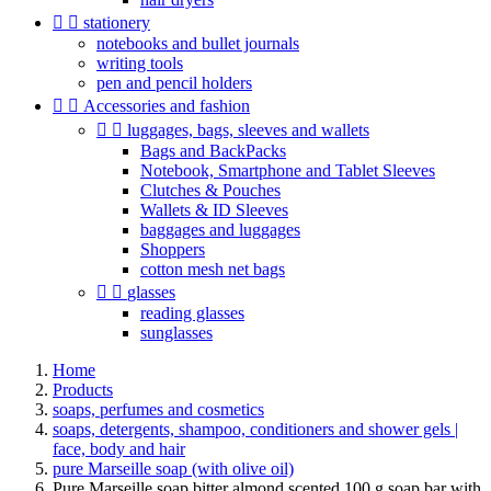


stationery
notebooks and bullet journals
writing tools
pen and pencil holders


Accessories and fashion


luggages, bags, sleeves and wallets
Bags and BackPacks
Notebook, Smartphone and Tablet Sleeves
Clutches & Pouches
Wallets & ID Sleeves
baggages and luggages
Shoppers
cotton mesh net bags


glasses
reading glasses
sunglasses
Home
Products
soaps, perfumes and cosmetics
soaps, detergents, shampoo, conditioners and shower gels |
face, body and hair
pure Marseille soap (with olive oil)
Pure Marseille soap bitter almond scented 100 g soap bar with