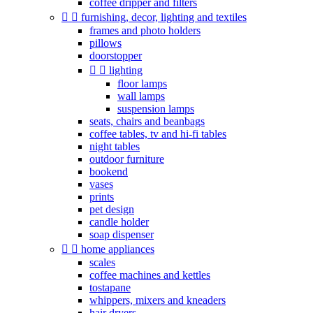
coffee dripper and filters


furnishing, decor, lighting and textiles
frames and photo holders
pillows
doorstopper


lighting
floor lamps
wall lamps
suspension lamps
seats, chairs and beanbags
coffee tables, tv and hi-fi tables
night tables
outdoor furniture
bookend
vases
prints
pet design
candle holder
soap dispenser


home appliances
scales
coffee machines and kettles
tostapane
whippers, mixers and kneaders
hair dryers