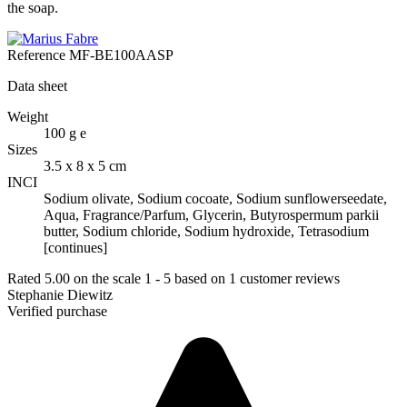
the soap.
Reference
MF-BE100AASP
Data sheet
Weight
100 g e
Sizes
3.5 x 8 x 5 cm
INCI
Sodium olivate, Sodium cocoate, Sodium sunflowerseedate,
Aqua, Fragrance/Parfum, Glycerin, Butyrospermum parkii
butter, Sodium chloride, Sodium hydroxide, Tetrasodium
[continues]
Rated
5.00
on the scale
1
-
5
based on
1
customer reviews
Stephanie Diewitz
Verified purchase