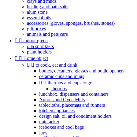
clays and muds
healing and bath salts
alum stone
essential oils
accessories (gloves, sponges, brushes, stones)
gift boxes
animals and pets care


indoor green
olla sprinklers
plant holders


Home object


to cook, eat and drink
bottles, decanters, glasses and bottle openers
ceramic cups and mugs


thermos and cups to go
thermos
lunchbox, dispensers and containers
Aprons and Oven Mitts
tablecloths, placemats and runners
kitchen appliances
design salt, oil and condiment holders
nutcracker
iceboxes and cool bags
jugs