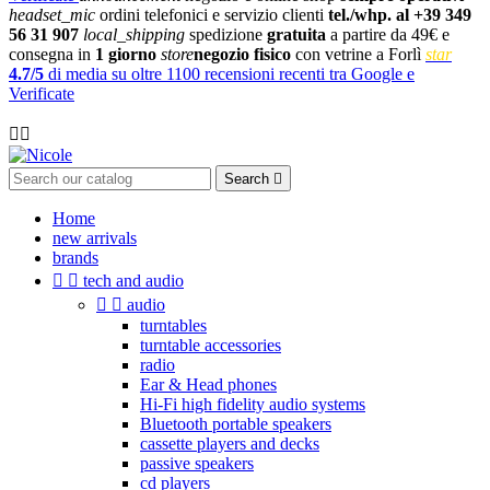
headset_mic
ordini telefonici e servizio clienti
tel./whp. al +39 349
56 31 907
local_shipping
spedizione
gratuita
a partire da 49€ e
consegna in
1 giorno
store
negozio fisico
con vetrine a Forlì
star
4.7/5
di media su oltre 1100 recensioni recenti tra Google e
Verificate

Search

Home
new arrivals
brands


tech and audio


audio
turntables
turntable accessories
radio
Ear & Head phones
Hi-Fi high fidelity audio systems
Bluetooth portable speakers
cassette players and decks
passive speakers
cd players