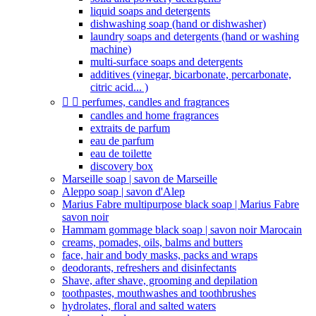
liquid soaps and detergents
dishwashing soap (hand or dishwasher)
laundry soaps and detergents (hand or washing
machine)
multi-surface soaps and detergents
additives (vinegar, bicarbonate, percarbonate,
citric acid... )


perfumes, candles and fragrances
candles and home fragrances
extraits de parfum
eau de parfum
eau de toilette
discovery box
Marseille soap | savon de Marseille
Aleppo soap | savon d'Alep
Marius Fabre multipurpose black soap | Marius Fabre
savon noir
Hammam gommage black soap | savon noir Marocain
creams, pomades, oils, balms and butters
face, hair and body masks, packs and wraps
deodorants, refreshers and disinfectants
Shave, after shave, grooming and depilation
toothpastes, mouthwashes and toothbrushes
hydrolates, floral and salted waters