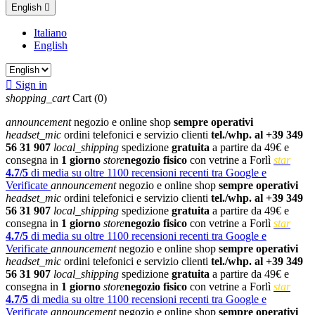
English

Italiano
English

Sign in
shopping_cart
Cart
(0)
announcement
negozio e online shop
sempre operativi
headset_mic
ordini telefonici e servizio clienti
tel./whp. al +39 349
56 31 907
local_shipping
spedizione
gratuita
a partire da 49€ e
consegna in
1 giorno
store
negozio fisico
con vetrine a Forlì
star
4.7/5
di media su oltre 1100 recensioni recenti tra Google e
Verificate
announcement
negozio e online shop
sempre operativi
headset_mic
ordini telefonici e servizio clienti
tel./whp. al +39 349
56 31 907
local_shipping
spedizione
gratuita
a partire da 49€ e
consegna in
1 giorno
store
negozio fisico
con vetrine a Forlì
star
4.7/5
di media su oltre 1100 recensioni recenti tra Google e
Verificate
announcement
negozio e online shop
sempre operativi
headset_mic
ordini telefonici e servizio clienti
tel./whp. al +39 349
56 31 907
local_shipping
spedizione
gratuita
a partire da 49€ e
consegna in
1 giorno
store
negozio fisico
con vetrine a Forlì
star
4.7/5
di media su oltre 1100 recensioni recenti tra Google e
Verificate
announcement
negozio e online shop
sempre operativi