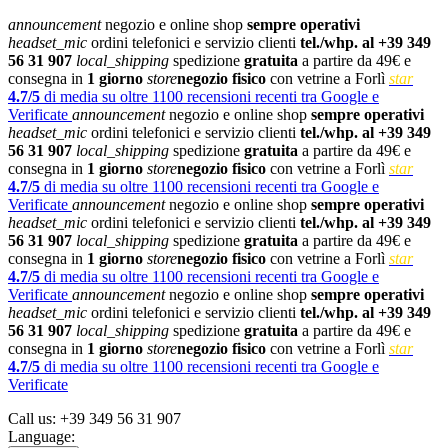
announcement
negozio e online shop
sempre operativi
headset_mic
ordini telefonici e servizio clienti
tel./whp. al +39 349
56 31 907
local_shipping
spedizione
gratuita
a partire da 49€ e
consegna in
1 giorno
store
negozio fisico
con vetrine a Forlì
star
4.7/5
di media su oltre 1100 recensioni recenti tra Google e
Verificate
announcement
negozio e online shop
sempre operativi
headset_mic
ordini telefonici e servizio clienti
tel./whp. al +39 349
56 31 907
local_shipping
spedizione
gratuita
a partire da 49€ e
consegna in
1 giorno
store
negozio fisico
con vetrine a Forlì
star
4.7/5
di media su oltre 1100 recensioni recenti tra Google e
Verificate
announcement
negozio e online shop
sempre operativi
headset_mic
ordini telefonici e servizio clienti
tel./whp. al +39 349
56 31 907
local_shipping
spedizione
gratuita
a partire da 49€ e
consegna in
1 giorno
store
negozio fisico
con vetrine a Forlì
star
4.7/5
di media su oltre 1100 recensioni recenti tra Google e
Verificate
announcement
negozio e online shop
sempre operativi
headset_mic
ordini telefonici e servizio clienti
tel./whp. al +39 349
56 31 907
local_shipping
spedizione
gratuita
a partire da 49€ e
consegna in
1 giorno
store
negozio fisico
con vetrine a Forlì
star
4.7/5
di media su oltre 1100 recensioni recenti tra Google e
Verificate
Call us:
+39 349 56 31 907
Language: