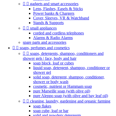


gadgets and smart accessories
Lens, Flashes, Easels & Sticks
Power banks & Chargers
Cover, Sleeves, VR & Watchband
Stands & Supports


small appliances
corded and cordless telephones
Alarms & Radio Alarms
spare parts and accessories


soaps, perfumes and cosmetics


soaps, detergents, shampoo, conditioners and
shower gels | face, body and hair
soap block, loaf or cubes
liquid soap, detergent, shampoo, conditioner or
shower gel
solid soap, detergent, shampoo, conditioner,
shower or body wash
cosmetic, nutrient or Hammam soap
pure Marseille soap (with olive oil)
pure Aleppo soap (with olive and bay leaf oil)


cleaning, laundry, gardening and organic farming
soap flakes
soap cube, loaf or bar
solid and powdery detergents