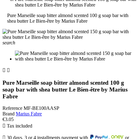
shea butter Le Bien-être by Marius Fabre
Pure Marseille soap bitter almond scented 100 g soap bar with
shea butter Le Bien-être by Marius Fabre
search


Pure Marseille soap bitter almond scented 100 g
soap bar with shea butter Le Bien-être by Marius
Fabre
Reference
MF-BE100AASP
Brand
Marius Fabre
€3.05

Tax included

30 days, 3 or 4 installments payment with
,
or