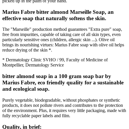
picked up in the palm of your hand.
Marius Fabre bitter almond Marseille Soap, an
effective soap that naturally softens the skin.
The "Marseille" production method guarantees "Extra pure" soap,
free from impurities, capable of taking care of all skin types, even
particularly sensitive ones (children, allergic skin ...). Olive oil
brings its nourishing virtues: Marius Fabre soap with olive oil helps
reduce drying of the skin *.
* Dermatology Clinic SVHO / 99, Faculty of Medicine of
Montpellier, Dermatology Service
bitter almond soap in a 100 gram soap bar by
Marius Fabre, eco friendly quality for a sustainable
and ecological soap.
Purely vegetable, biodegradable, without phosphates or synthetic
products, it does not pollute rivers and contributes to the protection
of the environment. Plus, it requires very little packaging, made with
fully recyclable paper
labels
and film.
Quality, in brief: