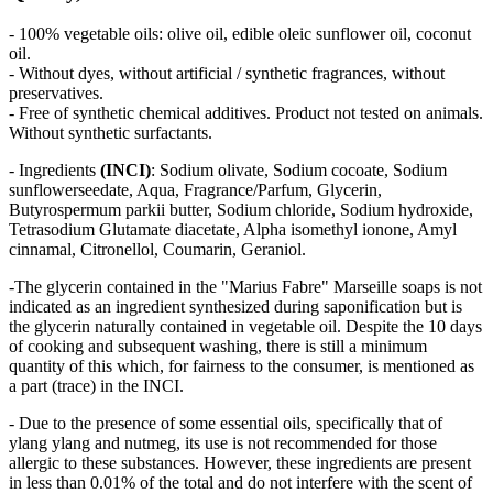
- 100% vegetable oils: olive oil, edible oleic sunflower oil, coconut
oil.
- Without dyes, without artificial / synthetic fragrances, without
preservatives.
- Free of synthetic chemical additives. Product not tested on animals.
Without synthetic surfactants.
- Ingredients
(INCI)
: Sodium olivate, Sodium cocoate, Sodium
sunflowerseedate, Aqua, Fragrance/Parfum, Glycerin,
Butyrospermum parkii butter, Sodium chloride, Sodium hydroxide,
Tetrasodium Glutamate diacetate, Alpha isomethyl ionone, Amyl
cinnamal, Citronellol, Coumarin, Geraniol.
-The glycerin contained in the "Marius Fabre" Marseille soaps is not
indicated as an ingredient synthesized during saponification but is
the glycerin naturally contained in vegetable oil. Despite the 10 days
of cooking and subsequent washing, there is still a minimum
quantity of this which, for fairness to the consumer, is mentioned as
a part (trace) in the INCI.
- Due to the presence of some essential oils, specifically that of
ylang ylang and nutmeg, its use is not recommended for those
allergic to these substances. However, these ingredients are present
in less than 0.01% of the total and do not interfere with the scent of