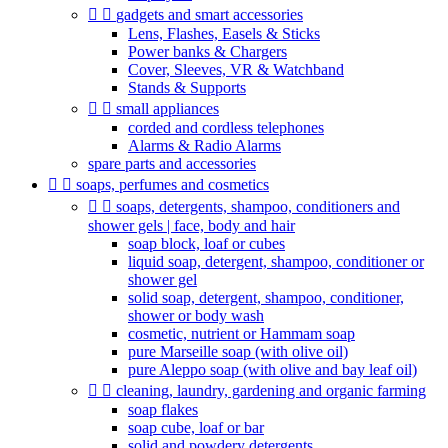


gadgets and smart accessories
Lens, Flashes, Easels & Sticks
Power banks & Chargers
Cover, Sleeves, VR & Watchband
Stands & Supports


small appliances
corded and cordless telephones
Alarms & Radio Alarms
spare parts and accessories


soaps, perfumes and cosmetics


soaps, detergents, shampoo, conditioners and
shower gels | face, body and hair
soap block, loaf or cubes
liquid soap, detergent, shampoo, conditioner or
shower gel
solid soap, detergent, shampoo, conditioner,
shower or body wash
cosmetic, nutrient or Hammam soap
pure Marseille soap (with olive oil)
pure Aleppo soap (with olive and bay leaf oil)


cleaning, laundry, gardening and organic farming
soap flakes
soap cube, loaf or bar
solid and powdery detergents