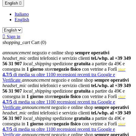
English

Italiano
English

Sign in
shopping_cart
Cart
(0)
announcement
negozio e online shop
sempre operativi
headset_mic
ordini telefonici e servizio clienti
tel./whp. al +39 349
56 31 907
local_shipping
spedizione
gratuita
a partire da 49€ e
consegna in
1 giorno
store
negozio fisico
con vetrine a Forlì
star
4.7/5
di media su oltre 1100 recensioni recenti tra Google e
Verificate
announcement
negozio e online shop
sempre operativi
headset_mic
ordini telefonici e servizio clienti
tel./whp. al +39 349
56 31 907
local_shipping
spedizione
gratuita
a partire da 49€ e
consegna in
1 giorno
store
negozio fisico
con vetrine a Forlì
star
4.7/5
di media su oltre 1100 recensioni recenti tra Google e
Verificate
announcement
negozio e online shop
sempre operativi
headset_mic
ordini telefonici e servizio clienti
tel./whp. al +39 349
56 31 907
local_shipping
spedizione
gratuita
a partire da 49€ e
consegna in
1 giorno
store
negozio fisico
con vetrine a Forlì
star
4.7/5
di media su oltre 1100 recensioni recenti tra Google e
Verificate
announcement
negozio e online shop
sempre operativi