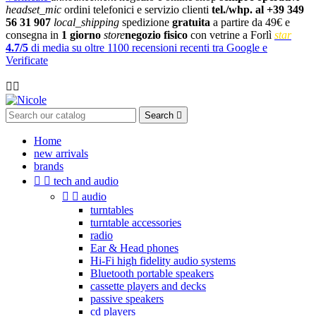
headset_mic
ordini telefonici e servizio clienti
tel./whp. al +39 349
56 31 907
local_shipping
spedizione
gratuita
a partire da 49€ e
consegna in
1 giorno
store
negozio fisico
con vetrine a Forlì
star
4.7/5
di media su oltre 1100 recensioni recenti tra Google e
Verificate

Search

Home
new arrivals
brands


tech and audio


audio
turntables
turntable accessories
radio
Ear & Head phones
Hi-Fi high fidelity audio systems
Bluetooth portable speakers
cassette players and decks
passive speakers
cd players