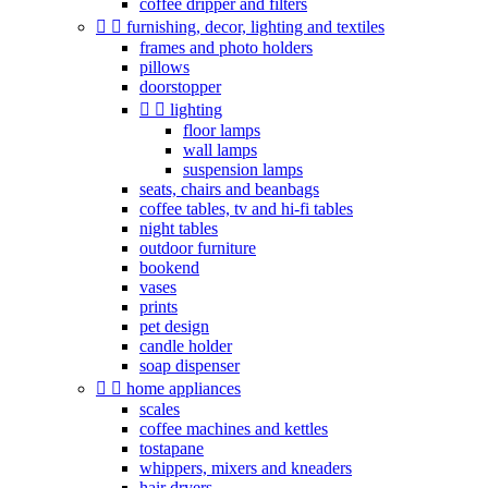
coffee dripper and filters


furnishing, decor, lighting and textiles
frames and photo holders
pillows
doorstopper


lighting
floor lamps
wall lamps
suspension lamps
seats, chairs and beanbags
coffee tables, tv and hi-fi tables
night tables
outdoor furniture
bookend
vases
prints
pet design
candle holder
soap dispenser


home appliances
scales
coffee machines and kettles
tostapane
whippers, mixers and kneaders
hair dryers