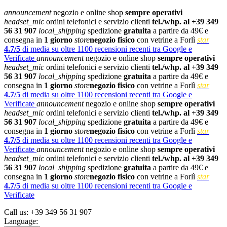
announcement
negozio e online shop
sempre operativi
headset_mic
ordini telefonici e servizio clienti
tel./whp. al +39 349
56 31 907
local_shipping
spedizione
gratuita
a partire da 49€ e
consegna in
1 giorno
store
negozio fisico
con vetrine a Forlì
star
4.7/5
di media su oltre 1100 recensioni recenti tra Google e
Verificate
announcement
negozio e online shop
sempre operativi
headset_mic
ordini telefonici e servizio clienti
tel./whp. al +39 349
56 31 907
local_shipping
spedizione
gratuita
a partire da 49€ e
consegna in
1 giorno
store
negozio fisico
con vetrine a Forlì
star
4.7/5
di media su oltre 1100 recensioni recenti tra Google e
Verificate
announcement
negozio e online shop
sempre operativi
headset_mic
ordini telefonici e servizio clienti
tel./whp. al +39 349
56 31 907
local_shipping
spedizione
gratuita
a partire da 49€ e
consegna in
1 giorno
store
negozio fisico
con vetrine a Forlì
star
4.7/5
di media su oltre 1100 recensioni recenti tra Google e
Verificate
announcement
negozio e online shop
sempre operativi
headset_mic
ordini telefonici e servizio clienti
tel./whp. al +39 349
56 31 907
local_shipping
spedizione
gratuita
a partire da 49€ e
consegna in
1 giorno
store
negozio fisico
con vetrine a Forlì
star
4.7/5
di media su oltre 1100 recensioni recenti tra Google e
Verificate
Call us:
+39 349 56 31 907
Language: