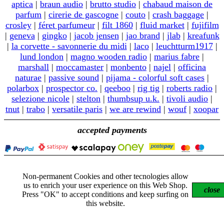
aptica
|
braun audio
|
brutto studio
|
chabaud maison de
parfum
|
cirerie de gascogne
|
couto
|
crash baggage
|
crosley
|
féret parfumeur
|
filt 1860
|
fluid market
|
fujifilm
|
geneva
|
gingko
|
jacob jensen
|
jao brand
|
jlab
|
kreafunk
|
la corvette - savonnerie du midi
|
laco
|
leuchtturm1917
|
lund london
|
magno wooden radio
|
marius fabre
|
marshall
|
moccamaster
|
monbento
|
najel
|
officina
naturae
|
passive sound
|
pijama - colorful soft cases
|
polarbox
|
prospector co.
|
qeeboo
|
rig tig
|
roberts radio
|
selezione nicole
|
stelton
|
thumbsup u.k.
|
tivoli audio
|
tnut
|
trabo
|
versatile paris
|
we are rewind
|
wouf
|
xoopar
accepted payments
Non-permanent Cookies and other tecnologies allow
© 2026 - "Nicole" e "nicole" sono marchi registrati.
us to enrich your user experience on this Web Shop.
Tutti i contenuti sono soggetti a copyright.
close
Press "OK" to accept conditions and keep surfing on
Nicole di Tonioli Nicoletta
this website.
P.IVA 02859721207
VIES VAT IT02859721207