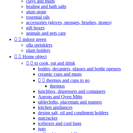
clays and muds
healing and bath salts
alum stone
essential oils
accessories (gloves, sponges, brushes, stones)
gift boxes
animals and pets care


indoor green
olla sprinklers
plant holders


Home object


to cook, eat and drink
bottles, decanters, glasses and bottle openers
ceramic cups and mugs


thermos and cups to go
thermos
lunchbox, dispensers and containers
Aprons and Oven Mitts
tablecloths, placemats and runners
kitchen appliances
design salt, oil and condiment holders
nutcracker
iceboxes and cool bags
jugs