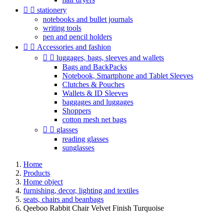


stationery
notebooks and bullet journals
writing tools
pen and pencil holders


Accessories and fashion


luggages, bags, sleeves and wallets
Bags and BackPacks
Notebook, Smartphone and Tablet Sleeves
Clutches & Pouches
Wallets & ID Sleeves
baggages and luggages
Shoppers
cotton mesh net bags


glasses
reading glasses
sunglasses
Home
Products
Home object
furnishing, decor, lighting and textiles
seats, chairs and beanbags
Qeeboo Rabbit Chair Velvet Finish Turquoise