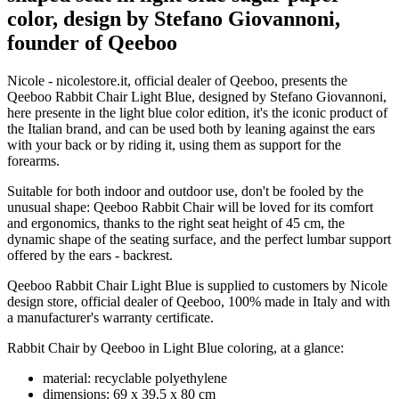
color, design by Stefano Giovannoni,
founder of Qeeboo
Nicole - nicolestore.it, official dealer of Qeeboo, presents the
Qeeboo Rabbit Chair Light Blue, designed by Stefano Giovannoni,
here presente in the light blue color edition, it's the iconic product of
the Italian brand, and can be used both by leaning against the ears
with your back or by riding it, using them as support for the
forearms.
Suitable for both indoor and outdoor use, don't be fooled by the
unusual shape: Qeeboo Rabbit Chair will be loved for its comfort
and ergonomics, thanks to the right seat height of 45 cm, the
dynamic shape of the seating surface, and the perfect lumbar support
offered by the ears - backrest.
Qeeboo Rabbit Chair Light Blue is supplied to customers by Nicole
design store, official dealer of Qeeboo, 100% made in Italy and with
a manufacturer's warranty certificate.
Rabbit Chair by Qeeboo in Light Blue coloring, at a glance:
material: recyclable polyethylene
dimensions: 69 x 39.5 x 80 cm