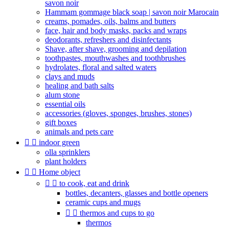
savon noir
Hammam gommage black soap | savon noir Marocain
creams, pomades, oils, balms and butters
face, hair and body masks, packs and wraps
deodorants, refreshers and disinfectants
Shave, after shave, grooming and depilation
toothpastes, mouthwashes and toothbrushes
hydrolates, floral and salted waters
clays and muds
healing and bath salts
alum stone
essential oils
accessories (gloves, sponges, brushes, stones)
gift boxes
animals and pets care


indoor green
olla sprinklers
plant holders


Home object


to cook, eat and drink
bottles, decanters, glasses and bottle openers
ceramic cups and mugs


thermos and cups to go
thermos