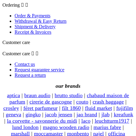
Ordering


Order & Payments
Withdrawal & Easy Return
Shipment & Delivery
Receipt & Invoices
Customer care
Customer care


Contact us
Request guarantee service
Request a return
our brands
aptica
|
braun audio
|
brutto studio
|
chabaud maison de
parfum
|
cirerie de gascogne
|
couto
|
crash baggage
|
crosley
|
féret parfumeur
|
filt 1860
|
fluid market
|
fujifilm
|
geneva
|
gingko
|
jacob jensen
|
jao brand
|
jlab
|
kreafunk
|
la corvette - savonnerie du midi
|
laco
|
leuchtturm1917
|
lund london
|
magno wooden radio
|
marius fabre
|
marshall
|
moccamaster
|
monbento
|
najel
|
officina