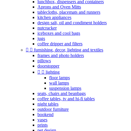
lunchbox, dispensers and containers
Aprons and Oven Mitts
tablecloths, placemats and runners
kitchen appliances
design salt, oil and condiment holders
nutcracker
iceboxes and cool bags
jugs
coffee dripper and filters


furnishing, decor, lighting and textiles
frames and photo holders
pillows
doorstopper


lighting
floor lamps
wall lamps
suspension lamps
seats, chairs and beanbags
coffee tables, tv and hi-fi tables
night tables
outdoor furniture
bookend
vases
prints
pet design