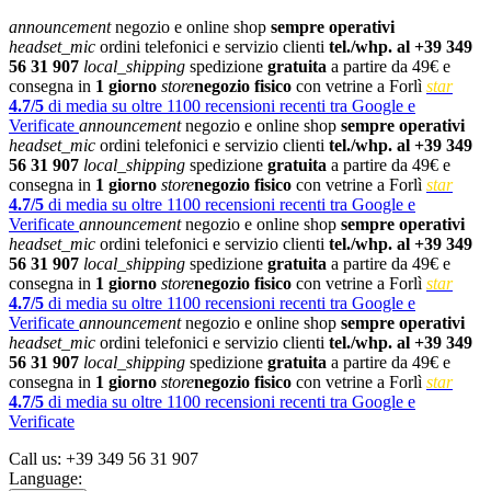
announcement
negozio e online shop
sempre operativi
headset_mic
ordini telefonici e servizio clienti
tel./whp. al +39 349
56 31 907
local_shipping
spedizione
gratuita
a partire da 49€ e
consegna in
1 giorno
store
negozio fisico
con vetrine a Forlì
star
4.7/5
di media su oltre 1100 recensioni recenti tra Google e
Verificate
announcement
negozio e online shop
sempre operativi
headset_mic
ordini telefonici e servizio clienti
tel./whp. al +39 349
56 31 907
local_shipping
spedizione
gratuita
a partire da 49€ e
consegna in
1 giorno
store
negozio fisico
con vetrine a Forlì
star
4.7/5
di media su oltre 1100 recensioni recenti tra Google e
Verificate
announcement
negozio e online shop
sempre operativi
headset_mic
ordini telefonici e servizio clienti
tel./whp. al +39 349
56 31 907
local_shipping
spedizione
gratuita
a partire da 49€ e
consegna in
1 giorno
store
negozio fisico
con vetrine a Forlì
star
4.7/5
di media su oltre 1100 recensioni recenti tra Google e
Verificate
announcement
negozio e online shop
sempre operativi
headset_mic
ordini telefonici e servizio clienti
tel./whp. al +39 349
56 31 907
local_shipping
spedizione
gratuita
a partire da 49€ e
consegna in
1 giorno
store
negozio fisico
con vetrine a Forlì
star
4.7/5
di media su oltre 1100 recensioni recenti tra Google e
Verificate
Call us:
+39 349 56 31 907
Language: