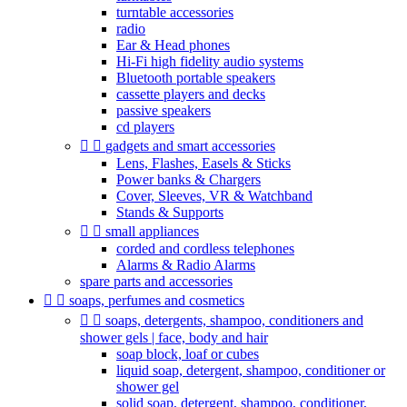
turntable accessories
radio
Ear & Head phones
Hi-Fi high fidelity audio systems
Bluetooth portable speakers
cassette players and decks
passive speakers
cd players


gadgets and smart accessories
Lens, Flashes, Easels & Sticks
Power banks & Chargers
Cover, Sleeves, VR & Watchband
Stands & Supports


small appliances
corded and cordless telephones
Alarms & Radio Alarms
spare parts and accessories


soaps, perfumes and cosmetics


soaps, detergents, shampoo, conditioners and
shower gels | face, body and hair
soap block, loaf or cubes
liquid soap, detergent, shampoo, conditioner or
shower gel
solid soap, detergent, shampoo, conditioner,