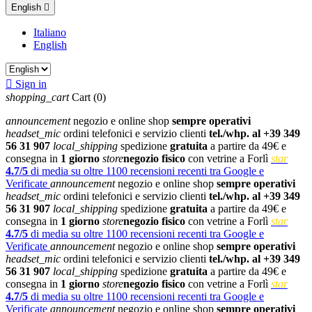
English

Italiano
English

Sign in
shopping_cart
Cart
(0)
announcement
negozio e online shop
sempre operativi
headset_mic
ordini telefonici e servizio clienti
tel./whp. al +39 349
56 31 907
local_shipping
spedizione
gratuita
a partire da 49€ e
consegna in
1 giorno
store
negozio fisico
con vetrine a Forlì
star
4.7/5
di media su oltre 1100 recensioni recenti tra Google e
Verificate
announcement
negozio e online shop
sempre operativi
headset_mic
ordini telefonici e servizio clienti
tel./whp. al +39 349
56 31 907
local_shipping
spedizione
gratuita
a partire da 49€ e
consegna in
1 giorno
store
negozio fisico
con vetrine a Forlì
star
4.7/5
di media su oltre 1100 recensioni recenti tra Google e
Verificate
announcement
negozio e online shop
sempre operativi
headset_mic
ordini telefonici e servizio clienti
tel./whp. al +39 349
56 31 907
local_shipping
spedizione
gratuita
a partire da 49€ e
consegna in
1 giorno
store
negozio fisico
con vetrine a Forlì
star
4.7/5
di media su oltre 1100 recensioni recenti tra Google e
Verificate
announcement
negozio e online shop
sempre operativi