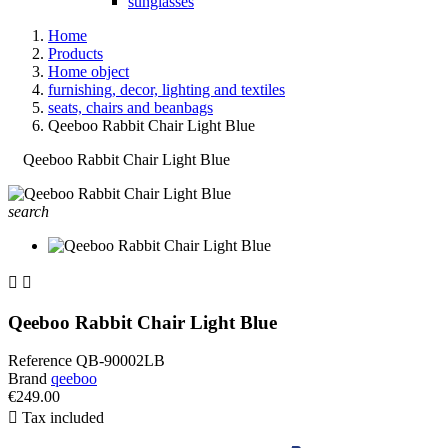
sunglasses
Home
Products
Home object
furnishing, decor, lighting and textiles
seats, chairs and beanbags
Qeeboo Rabbit Chair Light Blue
Qeeboo Rabbit Chair Light Blue
search


Qeeboo Rabbit Chair Light Blue
Reference
QB-90002LB
Brand
qeeboo
€249.00

Tax included