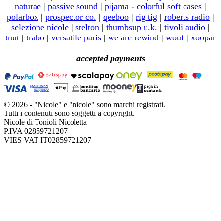
naturae
|
passive sound
|
pijama - colorful soft cases
|
polarbox
|
prospector co.
|
qeeboo
|
rig tig
|
roberts radio
|
selezione nicole
|
stelton
|
thumbsup u.k.
|
tivoli audio
|
tnut
|
trabo
|
versatile paris
|
we are rewind
|
wouf
|
xoopar
accepted payments
© 2026 - "Nicole" e "nicole" sono marchi registrati.
Tutti i contenuti sono soggetti a copyright.
Nicole di Tonioli Nicoletta
P.IVA 02859721207
VIES VAT IT02859721207