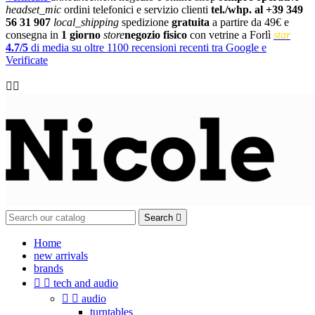
headset_mic
ordini telefonici e servizio clienti
tel./whp. al +39 349
56 31 907
local_shipping
spedizione
gratuita
a partire da 49€ e
consegna in
1 giorno
store
negozio fisico
con vetrine a Forlì
star
4.7/5
di media su oltre 1100 recensioni recenti tra Google e
Verificate

Search

Home
new arrivals
brands


tech and audio


audio
turntables