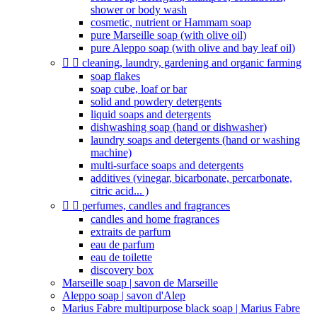
shower or body wash
cosmetic, nutrient or Hammam soap
pure Marseille soap (with olive oil)
pure Aleppo soap (with olive and bay leaf oil)


cleaning, laundry, gardening and organic farming
soap flakes
soap cube, loaf or bar
solid and powdery detergents
liquid soaps and detergents
dishwashing soap (hand or dishwasher)
laundry soaps and detergents (hand or washing
machine)
multi-surface soaps and detergents
additives (vinegar, bicarbonate, percarbonate,
citric acid... )


perfumes, candles and fragrances
candles and home fragrances
extraits de parfum
eau de parfum
eau de toilette
discovery box
Marseille soap | savon de Marseille
Aleppo soap | savon d'Alep
Marius Fabre multipurpose black soap | Marius Fabre