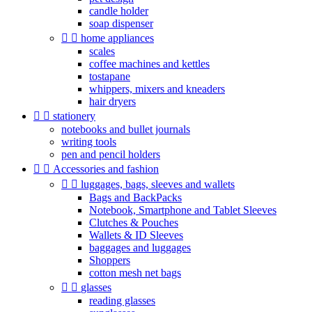
candle holder
soap dispenser


home appliances
scales
coffee machines and kettles
tostapane
whippers, mixers and kneaders
hair dryers


stationery
notebooks and bullet journals
writing tools
pen and pencil holders


Accessories and fashion


luggages, bags, sleeves and wallets
Bags and BackPacks
Notebook, Smartphone and Tablet Sleeves
Clutches & Pouches
Wallets & ID Sleeves
baggages and luggages
Shoppers
cotton mesh net bags


glasses
reading glasses