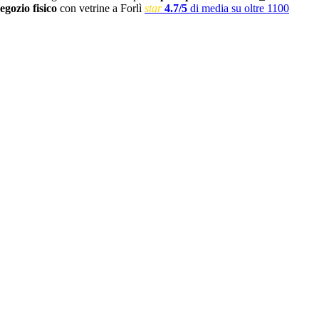
egozio fisico
con vetrine a Forlì
star
4.7/5
di media su oltre 1100