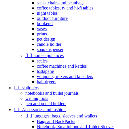
seats, chairs and beanbags
coffee tables, tv and hi-fi tables
night tables
outdoor furniture
bookend
vases
prints
pet design
candle holder
soap dispenser


home appliances
scales
coffee machines and kettles
tostapane
whippers, mixers and kneaders
hair dryers


stationery
notebooks and bullet journals
writing tools
pen and pencil holders


Accessories and fashion


luggages, bags, sleeves and wallets
Bags and BackPacks
Notebook, Smartphone and Tablet Sleeves