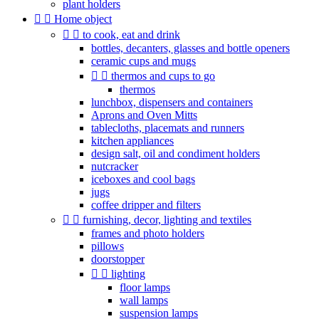
plant holders


Home object


to cook, eat and drink
bottles, decanters, glasses and bottle openers
ceramic cups and mugs


thermos and cups to go
thermos
lunchbox, dispensers and containers
Aprons and Oven Mitts
tablecloths, placemats and runners
kitchen appliances
design salt, oil and condiment holders
nutcracker
iceboxes and cool bags
jugs
coffee dripper and filters


furnishing, decor, lighting and textiles
frames and photo holders
pillows
doorstopper


lighting
floor lamps
wall lamps
suspension lamps