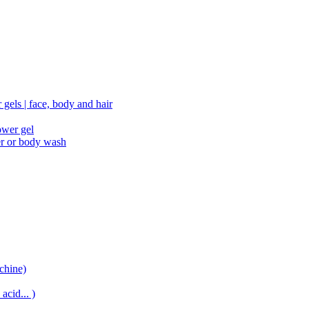
gels | face, body and hair
ower gel
er or body wash
chine)
acid... )