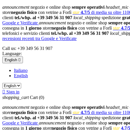
announcement
negozio e online shop
sempre operativi
headset_mic
store
negozio fisico
con vetrine a Forlì
star
4.7/5
di media su oltre 1100
clienti
tel./whp. al +39 349 56 31 907
local_shipping
spedizione
gra
Google e Verificate
announcement
negozio e online shop
sempre ope
consegna in
1 giorno
store
negozio fisico
con vetrine a Forlì
star
4.7/
telefonici e servizio clienti
tel./whp. al +39 349 56 31 907
local_ship
recensioni recenti tra Google e Verificate
Call us:
+39 349 56 31 907
Language:
English

Italiano
English

Sign in
shopping_cart
Cart
(0)
announcement
negozio e online shop
sempre operativi
headset_mic
store
negozio fisico
con vetrine a Forlì
star
4.7/5
di media su oltre 1100
clienti
tel./whp. al +39 349 56 31 907
local_shipping
spedizione
gra
Google e Verificate
announcement
negozio e online shop
sempre ope
consegna in
1 giorno
store
negozio fisico
con vetrine a Forlì
star
4.7/