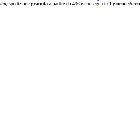
ping
spedizione
gratuita
a partire da 49€ e consegna in
1 giorno
store
n