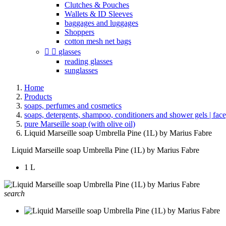
Clutches & Pouches
Wallets & ID Sleeves
baggages and luggages
Shoppers
cotton mesh net bags


glasses
reading glasses
sunglasses
Home
Products
soaps, perfumes and cosmetics
soaps, detergents, shampoo, conditioners and shower gels | face
pure Marseille soap (with olive oil)
Liquid Marseille soap Umbrella Pine (1L) by Marius Fabre
Liquid Marseille soap Umbrella Pine (1L) by Marius Fabre
1 L
search