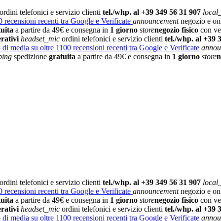
ordini telefonici e servizio clienti
tel./whp. al +39 349 56 31 907
local
 recensioni recenti tra Google e Verificate
announcement
negozio e on
tuita
a partire da 49€ e consegna in
1 giorno
store
negozio fisico
con vet
rativi
headset_mic
ordini telefonici e servizio clienti
tel./whp. al +39 
5
di media su oltre 1100 recensioni recenti tra Google e Verificate
annou
ping
spedizione
gratuita
a partire da 49€ e consegna in
1 giorno
store
n
ordini telefonici e servizio clienti
tel./whp. al +39 349 56 31 907
local
 recensioni recenti tra Google e Verificate
announcement
negozio e on
tuita
a partire da 49€ e consegna in
1 giorno
store
negozio fisico
con vet
rativi
headset_mic
ordini telefonici e servizio clienti
tel./whp. al +39 
5
di media su oltre 1100 recensioni recenti tra Google e Verificate
annou