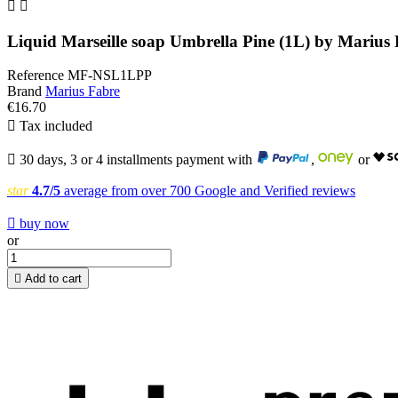


Liquid Marseille soap Umbrella Pine (1L) by Marius
Reference
MF-NSL1LPP
Brand
Marius Fabre
€16.70

Tax included

30 days, 3 or 4 installments payment with
,
or
star
4.7/5
average from over 700 Google and Verified reviews

buy now
or

Add to cart