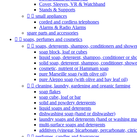
Cover, Sleeves, VR & Watchband
Stands & Supports


small appliances
corded and cordless telephones
Alarms & Radio Alarms
spare parts and accessories


soaps, perfumes and cosmetics


soaps, detergents, shampoo, conditioners and shower 
soap block, loaf or cubes
liquid soap, detergent, shampoo, conditioner or sh
solid soap, detergent, shampoo, conditioner, show
cosmetic, nutrient or Hammam soap
pure Marseille soap (with olive oil)
pure Aleppo soap (with olive and bay leaf oil)


cleaning, laundry, gardening and organic farming
soap flakes
soap cube, loaf or bar
solid and powdery detergents
liquid soaps and detergents
dishwashing soap (hand or dishwasher)
laundry soaps and detergents (hand or washing ma
multi-surface soaps and detergents
additives (vinegar, bicarbonate, percarbonate, citric 


perfumes, candles and fragrances