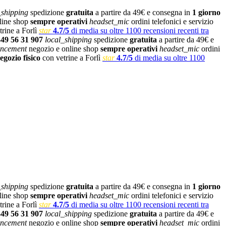
_shipping
spedizione
gratuita
a partire da 49€ e consegna in
1 giorno
line shop
sempre operativi
headset_mic
ordini telefonici e servizio
rine a Forlì
star
4.7/5
di media su oltre 1100 recensioni recenti tra
349 56 31 907
local_shipping
spedizione
gratuita
a partire da 49€ e
ncement
negozio e online shop
sempre operativi
headset_mic
ordini
egozio fisico
con vetrine a Forlì
star
4.7/5
di media su oltre 1100
_shipping
spedizione
gratuita
a partire da 49€ e consegna in
1 giorno
line shop
sempre operativi
headset_mic
ordini telefonici e servizio
rine a Forlì
star
4.7/5
di media su oltre 1100 recensioni recenti tra
349 56 31 907
local_shipping
spedizione
gratuita
a partire da 49€ e
ncement
negozio e online shop
sempre operativi
headset_mic
ordini