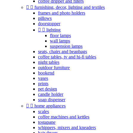
coffee dripper and filters


furnishing, decor, lighting and textiles
frames and photo holders
pillows
doorstopper


lighting
floor lamps
wall lamps
suspension lamps
seats, chairs and beanbags
coffee tables, tv and hi-fi tables
night tables
outdoor furniture
bookend
vases
prints
pet design
candle holder
soap dispenser


home appliances
scales
coffee machines and kettles
tostapane
whippers, mixers and kneaders
hair dryers