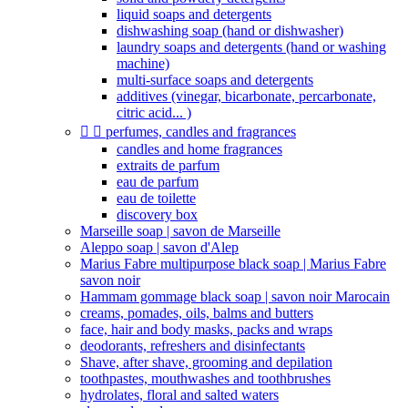
liquid soaps and detergents
dishwashing soap (hand or dishwasher)
laundry soaps and detergents (hand or washing
machine)
multi-surface soaps and detergents
additives (vinegar, bicarbonate, percarbonate,
citric acid... )


perfumes, candles and fragrances
candles and home fragrances
extraits de parfum
eau de parfum
eau de toilette
discovery box
Marseille soap | savon de Marseille
Aleppo soap | savon d'Alep
Marius Fabre multipurpose black soap | Marius Fabre
savon noir
Hammam gommage black soap | savon noir Marocain
creams, pomades, oils, balms and butters
face, hair and body masks, packs and wraps
deodorants, refreshers and disinfectants
Shave, after shave, grooming and depilation
toothpastes, mouthwashes and toothbrushes
hydrolates, floral and salted waters