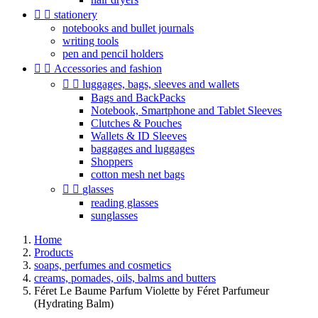


stationery
notebooks and bullet journals
writing tools
pen and pencil holders


Accessories and fashion


luggages, bags, sleeves and wallets
Bags and BackPacks
Notebook, Smartphone and Tablet Sleeves
Clutches & Pouches
Wallets & ID Sleeves
baggages and luggages
Shoppers
cotton mesh net bags


glasses
reading glasses
sunglasses
Home
Products
soaps, perfumes and cosmetics
creams, pomades, oils, balms and butters
Féret Le Baume Parfum Violette by Féret Parfumeur
(Hydrating Balm)