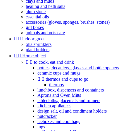
clays and muds
healing and bath salts
alum stone
essential oils
accessories (gloves, sponges, brushes, stones)
gift boxes
animals and pets care


indoor green
olla sprinklers
plant holders


Home object


to cook, eat and drink
bottles, decanters, glasses and bottle openers
ceramic cups and mugs


thermos and cups to go
thermos
lunchbox, dispensers and containers
Aprons and Oven Mitts
tablecloths, placemats and runners
kitchen appliances
design salt, oil and condiment holders
nutcracker
iceboxes and cool bags
jugs