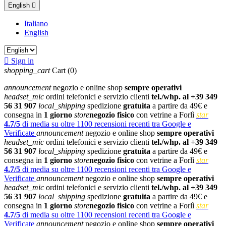
English

Italiano
English

Sign in
shopping_cart
Cart
(0)
announcement
negozio e online shop
sempre operativi
headset_mic
ordini telefonici e servizio clienti
tel./whp. al +39 349
56 31 907
local_shipping
spedizione
gratuita
a partire da 49€ e
consegna in
1 giorno
store
negozio fisico
con vetrine a Forlì
star
4.7/5
di media su oltre 1100 recensioni recenti tra Google e
Verificate
announcement
negozio e online shop
sempre operativi
headset_mic
ordini telefonici e servizio clienti
tel./whp. al +39 349
56 31 907
local_shipping
spedizione
gratuita
a partire da 49€ e
consegna in
1 giorno
store
negozio fisico
con vetrine a Forlì
star
4.7/5
di media su oltre 1100 recensioni recenti tra Google e
Verificate
announcement
negozio e online shop
sempre operativi
headset_mic
ordini telefonici e servizio clienti
tel./whp. al +39 349
56 31 907
local_shipping
spedizione
gratuita
a partire da 49€ e
consegna in
1 giorno
store
negozio fisico
con vetrine a Forlì
star
4.7/5
di media su oltre 1100 recensioni recenti tra Google e
Verificate
announcement
negozio e online shop
sempre operativi