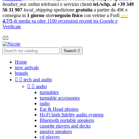
headset_mic
ordini telefonici e servizio clienti
tel./whp. al +39 349
56 31 907
local_shipping
spedizione
gratuita
a partire da 49€ e
consegna in
1 giorno
store
negozio fisico
con vetrine a Forlì
star
4.7/5
di media su oltre 1100 recensioni recenti tra Google e
Verificate

Search

Home
new arrivals
brands


tech and audio


audio
turntables
turntable accessories
radio
Ear & Head phones
Hi-Fi high fidelity audio systems
Bluetooth portable speakers
cassette players and decks
passive speakers
cd players