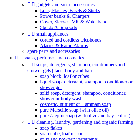


gadgets and smart accessories
Lens, Flashes, Easels & Sticks
Power banks & Chargers
Cover, Sleeves, VR & Watchband
Stands & Supports


small appliances
corded and cordless telephones
Alarms & Radio Alarms
spare parts and accessories


soaps, perfumes and cosmetics


soaps, detergents, shampoo, conditioners and
shower gels | face, body and hair
soap block, loaf or cubes
liquid soap, detergent, shampoo, conditioner or
shower gel
solid soap, detergent, shampoo, conditioner,
shower or body wash
cosmetic, nutrient or Hammam soap
pure Marseille soap (with olive oil)
pure Aleppo soap (with olive and bay leaf oil)


cleaning, laundry, gardening and organic farming
soap flakes
soap cube, loaf or bar
solid and powdery detergents