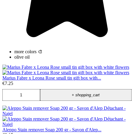
more colors 🎨
olive oil
Marius Fabre x Leona Rose small tin gift box with...
€7.25
+
shopping_cart
Aleppo Stain remover Soap 200 gr - Savon d'Alep...