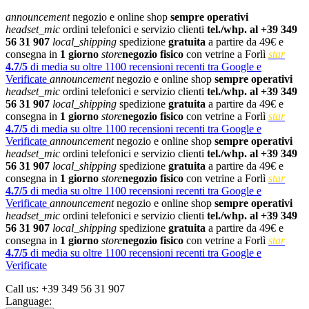
announcement
negozio e online shop
sempre operativi
headset_mic
ordini telefonici e servizio clienti
tel./whp. al +39 349
56 31 907
local_shipping
spedizione
gratuita
a partire da 49€ e
consegna in
1 giorno
store
negozio fisico
con vetrine a Forlì
star
4.7/5
di media su oltre 1100 recensioni recenti tra Google e
Verificate
announcement
negozio e online shop
sempre operativi
headset_mic
ordini telefonici e servizio clienti
tel./whp. al +39 349
56 31 907
local_shipping
spedizione
gratuita
a partire da 49€ e
consegna in
1 giorno
store
negozio fisico
con vetrine a Forlì
star
4.7/5
di media su oltre 1100 recensioni recenti tra Google e
Verificate
announcement
negozio e online shop
sempre operativi
headset_mic
ordini telefonici e servizio clienti
tel./whp. al +39 349
56 31 907
local_shipping
spedizione
gratuita
a partire da 49€ e
consegna in
1 giorno
store
negozio fisico
con vetrine a Forlì
star
4.7/5
di media su oltre 1100 recensioni recenti tra Google e
Verificate
announcement
negozio e online shop
sempre operativi
headset_mic
ordini telefonici e servizio clienti
tel./whp. al +39 349
56 31 907
local_shipping
spedizione
gratuita
a partire da 49€ e
consegna in
1 giorno
store
negozio fisico
con vetrine a Forlì
star
4.7/5
di media su oltre 1100 recensioni recenti tra Google e
Verificate
Call us:
+39 349 56 31 907
Language: