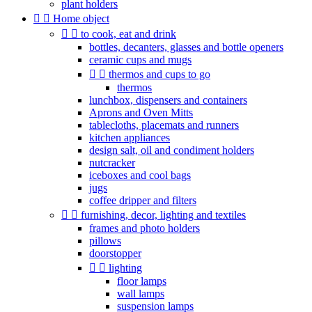
plant holders


Home object


to cook, eat and drink
bottles, decanters, glasses and bottle openers
ceramic cups and mugs


thermos and cups to go
thermos
lunchbox, dispensers and containers
Aprons and Oven Mitts
tablecloths, placemats and runners
kitchen appliances
design salt, oil and condiment holders
nutcracker
iceboxes and cool bags
jugs
coffee dripper and filters


furnishing, decor, lighting and textiles
frames and photo holders
pillows
doorstopper


lighting
floor lamps
wall lamps
suspension lamps