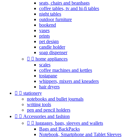
seats, chairs and beanbags
coffee tables, tv and hi-fi tables
night tables
outdoor furniture
bookend
vases
prints
pet design
candle holder
soap dispenser


home appliances
scales
coffee machines and kettles
tostapane
whippers, mixers and kneaders
hair dryers


stationery
notebooks and bullet journals
writing tools
pen and pencil holders


Accessories and fashion


luggages, bags, sleeves and wallets
Bags and BackPacks
Notebook, Smartphone and Tablet Sleeves