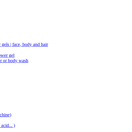
gels | face, body and hair
ower gel
er or body wash
chine)
acid... )