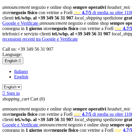
announcement
negozio e online shop
sempre operativi
headset_mic
store
negozio fisico
con vetrine a Forlì
star
4.7/5
di media su oltre 1100
clienti
tel./whp. al +39 349 56 31 907
local_shipping
spedizione
gra
Google e Verificate
announcement
negozio e online shop
sempre ope
consegna in
1 giorno
store
negozio fisico
con vetrine a Forlì
star
4.7/
telefonici e servizio clienti
tel./whp. al +39 349 56 31 907
local_ship
recensioni recenti tra Google e Verificate
Call us:
+39 349 56 31 907
Language:
English

Italiano
English

Sign in
shopping_cart
Cart
(0)
announcement
negozio e online shop
sempre operativi
headset_mic
store
negozio fisico
con vetrine a Forlì
star
4.7/5
di media su oltre 1100
clienti
tel./whp. al +39 349 56 31 907
local_shipping
spedizione
gra
Google e Verificate
announcement
negozio e online shop
sempre ope
consegna in
1 giorno
store
negozio fisico
con vetrine a Forlì
star
4.7/