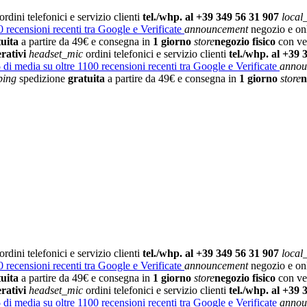
ordini telefonici e servizio clienti
tel./whp. al +39 349 56 31 907
local
 recensioni recenti tra Google e Verificate
announcement
negozio e on
tuita
a partire da 49€ e consegna in
1 giorno
store
negozio fisico
con vet
rativi
headset_mic
ordini telefonici e servizio clienti
tel./whp. al +39 
5
di media su oltre 1100 recensioni recenti tra Google e Verificate
annou
ping
spedizione
gratuita
a partire da 49€ e consegna in
1 giorno
store
n
ordini telefonici e servizio clienti
tel./whp. al +39 349 56 31 907
local
 recensioni recenti tra Google e Verificate
announcement
negozio e on
tuita
a partire da 49€ e consegna in
1 giorno
store
negozio fisico
con vet
rativi
headset_mic
ordini telefonici e servizio clienti
tel./whp. al +39 
5
di media su oltre 1100 recensioni recenti tra Google e Verificate
annou