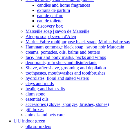
candles and home fragrances
extraits de parfum
eau de parfum
eau de toilette
discovery box
Marseille soap | savon de Marseille
Aleppo soap | savon d'Alep
Marius Fabre multipurpose black soap | Marius Fabre sa
Hammam gommage black soap | savon noir Marocain
creams, pomades, oils, balms and butters
face, hair and body masks, packs and wraps
deodorants, refreshers and disinfectants
Shave, after shave, grooming and depilation
toothpastes, mouthwashes and toothbrushes
hydrolates, floral and salted waters
clays and muds
healing and bath salts
alum stone
essential oils
accessories (gloves, sponges, brushes, stones)
gift boxes
animals and pets care


indoor green
olla sprinklers