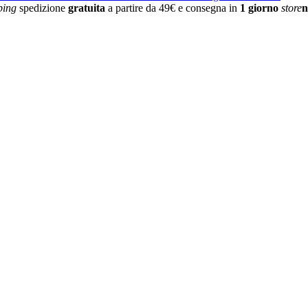
ping
spedizione
gratuita
a partire da 49€ e consegna in
1 giorno
store
n