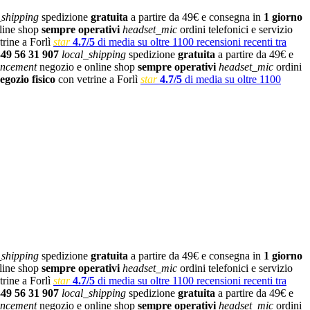
_shipping
spedizione
gratuita
a partire da 49€ e consegna in
1 giorno
line shop
sempre operativi
headset_mic
ordini telefonici e servizio
rine a Forlì
star
4.7/5
di media su oltre 1100 recensioni recenti tra
349 56 31 907
local_shipping
spedizione
gratuita
a partire da 49€ e
ncement
negozio e online shop
sempre operativi
headset_mic
ordini
egozio fisico
con vetrine a Forlì
star
4.7/5
di media su oltre 1100
_shipping
spedizione
gratuita
a partire da 49€ e consegna in
1 giorno
line shop
sempre operativi
headset_mic
ordini telefonici e servizio
rine a Forlì
star
4.7/5
di media su oltre 1100 recensioni recenti tra
349 56 31 907
local_shipping
spedizione
gratuita
a partire da 49€ e
ncement
negozio e online shop
sempre operativi
headset_mic
ordini