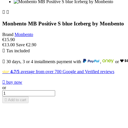


Monbento MB Positive S blue Iceberg by Monbento
Brand
Monbento
€15.90
€13.00
Save €2.90

Tax included

30 days, 3 or 4 installments payment with
,
or
star
4.7/5
average from over 700 Google and Verified reviews

buy now
or

Add to cart