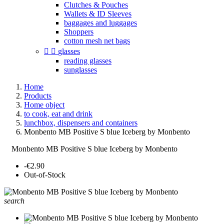
Clutches & Pouches
Wallets & ID Sleeves
baggages and luggages
Shoppers
cotton mesh net bags


glasses
reading glasses
sunglasses
Home
Products
Home object
to cook, eat and drink
lunchbox, dispensers and containers
Monbento MB Positive S blue Iceberg by Monbento
Monbento MB Positive S blue Iceberg by Monbento
-€2.90
Out-of-Stock
search