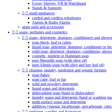
Cover, Sleeves, VR & Watchband
Stands & Supports


small appliances
corded and cordless telephones
Alarms & Radio Alarms
spare parts and accessories


soaps, perfumes and cosmetics


soaps, detergents, shampoo, conditioners and shower 
soap block, loaf or cubes
liquid soap, detergent, shampoo, conditioner or sh
solid soap, detergent, shampoo, conditioner, show
cosmetic, nutrient or Hammam soap
pure Marseille soap (with olive oil)
pure Aleppo soap (with olive and bay leaf oil)


cleaning, laundry, gardening and organic farming
soap flakes
soap cube, loaf or bar
solid and powdery detergents
liquid soaps and detergents
dishwashing soap (hand or dishwasher)
laundry soaps and detergents (hand or washing ma
multi-surface soaps and detergents
additives (vinegar, bicarbonate, percarbonate, citric 


perfumes, candles and fragrances