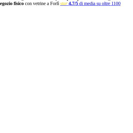
egozio fisico
con vetrine a Forlì
star
4.7/5
di media su oltre 1100