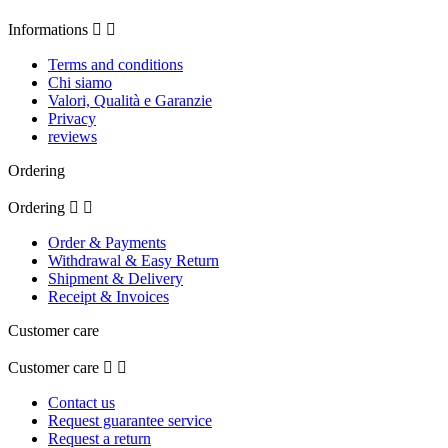
Informations


Terms and conditions
Chi siamo
Valori, Qualità e Garanzie
Privacy
reviews
Ordering
Ordering


Order & Payments
Withdrawal & Easy Return
Shipment & Delivery
Receipt & Invoices
Customer care
Customer care


Contact us
Request guarantee service
Request a return