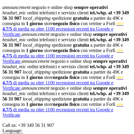
announcement
negozio e online shop
sempre operativi
headset_mic
ordini telefonici e servizio clienti
tel./whp. al +39 349
56 31 907
local_shipping
spedizione
gratuita
a partire da 49€ e
consegna in
1 giorno
store
negozio fisico
con vetrine a Forlì
star
4.7/5
di media su oltre 1100 recensioni recenti tra Google e
Verificate
announcement
negozio e online shop
sempre operativi
headset_mic
ordini telefonici e servizio clienti
tel./whp. al +39 349
56 31 907
local_shipping
spedizione
gratuita
a partire da 49€ e
consegna in
1 giorno
store
negozio fisico
con vetrine a Forlì
star
4.7/5
di media su oltre 1100 recensioni recenti tra Google e
Verificate
announcement
negozio e online shop
sempre operativi
headset_mic
ordini telefonici e servizio clienti
tel./whp. al +39 349
56 31 907
local_shipping
spedizione
gratuita
a partire da 49€ e
consegna in
1 giorno
store
negozio fisico
con vetrine a Forlì
star
4.7/5
di media su oltre 1100 recensioni recenti tra Google e
Verificate
announcement
negozio e online shop
sempre operativi
headset_mic
ordini telefonici e servizio clienti
tel./whp. al +39 349
56 31 907
local_shipping
spedizione
gratuita
a partire da 49€ e
consegna in
1 giorno
store
negozio fisico
con vetrine a Forlì
star
4.7/5
di media su oltre 1100 recensioni recenti tra Google e
Verificate
Call us:
+39 349 56 31 907
Language: