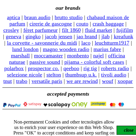
our brands
aptica
|
braun audio
|
brutto studio
|
chabaud maison de
parfum
|
cirerie de gascogne
|
couto
|
crash baggage
|
crosley
|
féret parfumeur
|
filt 1860
|
fluid market
|
fujifilm
|
geneva
|
gingko
|
jacob jensen
|
jao brand
|
jlab
|
kreafunk
|
la corvette - savonnerie du midi
|
laco
|
leuchtturm1917
|
lund london
|
magno wooden radio
|
marius fabre
|
marshall
|
moccamaster
|
monbento
|
najel
|
officina
naturae
|
passive sound
|
pijama - colorful soft cases
|
polarbox
|
prospector co.
|
qeeboo
|
rig tig
|
roberts radio
|
selezione nicole
|
stelton
|
thumbsup u.k.
|
tivoli audio
|
tnut
|
trabo
|
versatile paris
|
we are rewind
|
wouf
|
xoopar
accepted payments
Non-permanent Cookies and other tecnologies allow
© 2026 - "Nicole" e "nicole" sono marchi registrati.
us to enrich your user experience on this Web Shop.
Tutti i contenuti sono soggetti a copyright.
close
Press "OK" to accept conditions and keep surfing on
Nicole di Tonioli Nicoletta