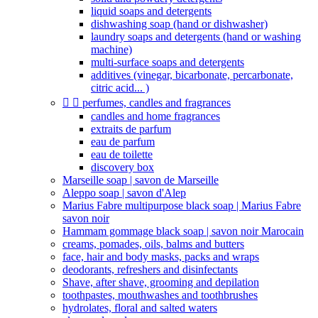
liquid soaps and detergents
dishwashing soap (hand or dishwasher)
laundry soaps and detergents (hand or washing
machine)
multi-surface soaps and detergents
additives (vinegar, bicarbonate, percarbonate,
citric acid... )


perfumes, candles and fragrances
candles and home fragrances
extraits de parfum
eau de parfum
eau de toilette
discovery box
Marseille soap | savon de Marseille
Aleppo soap | savon d'Alep
Marius Fabre multipurpose black soap | Marius Fabre
savon noir
Hammam gommage black soap | savon noir Marocain
creams, pomades, oils, balms and butters
face, hair and body masks, packs and wraps
deodorants, refreshers and disinfectants
Shave, after shave, grooming and depilation
toothpastes, mouthwashes and toothbrushes
hydrolates, floral and salted waters