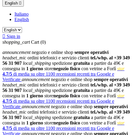
English

Italiano
English

Sign in
shopping_cart
Cart
(0)
announcement
negozio e online shop
sempre operativi
headset_mic
ordini telefonici e servizio clienti
tel./whp. al +39 349
56 31 907
local_shipping
spedizione
gratuita
a partire da 49€ e
consegna in
1 giorno
store
negozio fisico
con vetrine a Forlì
star
4.7/5
di media su oltre 1100 recensioni recenti tra Google e
Verificate
announcement
negozio e online shop
sempre operativi
headset_mic
ordini telefonici e servizio clienti
tel./whp. al +39 349
56 31 907
local_shipping
spedizione
gratuita
a partire da 49€ e
consegna in
1 giorno
store
negozio fisico
con vetrine a Forlì
star
4.7/5
di media su oltre 1100 recensioni recenti tra Google e
Verificate
announcement
negozio e online shop
sempre operativi
headset_mic
ordini telefonici e servizio clienti
tel./whp. al +39 349
56 31 907
local_shipping
spedizione
gratuita
a partire da 49€ e
consegna in
1 giorno
store
negozio fisico
con vetrine a Forlì
star
4.7/5
di media su oltre 1100 recensioni recenti tra Google e
Verificate
announcement
negozio e online shop
sempre operativi