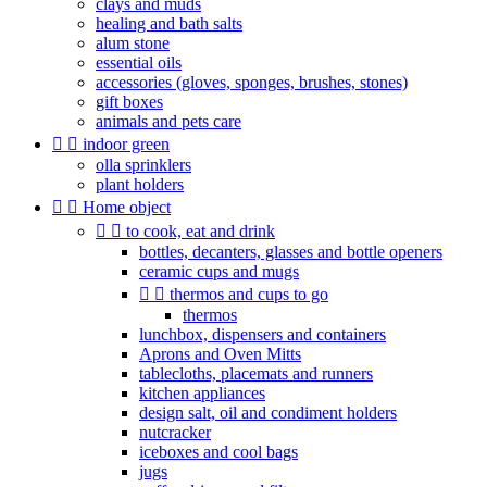
clays and muds
healing and bath salts
alum stone
essential oils
accessories (gloves, sponges, brushes, stones)
gift boxes
animals and pets care


indoor green
olla sprinklers
plant holders


Home object


to cook, eat and drink
bottles, decanters, glasses and bottle openers
ceramic cups and mugs


thermos and cups to go
thermos
lunchbox, dispensers and containers
Aprons and Oven Mitts
tablecloths, placemats and runners
kitchen appliances
design salt, oil and condiment holders
nutcracker
iceboxes and cool bags
jugs