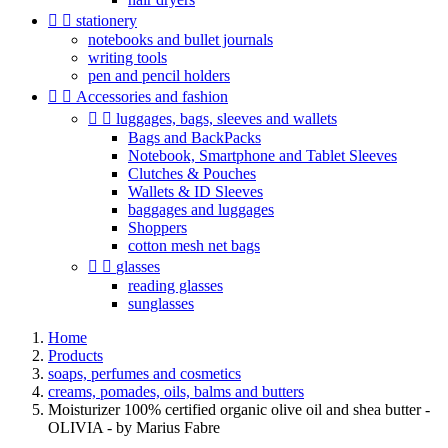


stationery
notebooks and bullet journals
writing tools
pen and pencil holders


Accessories and fashion


luggages, bags, sleeves and wallets
Bags and BackPacks
Notebook, Smartphone and Tablet Sleeves
Clutches & Pouches
Wallets & ID Sleeves
baggages and luggages
Shoppers
cotton mesh net bags


glasses
reading glasses
sunglasses
Home
Products
soaps, perfumes and cosmetics
creams, pomades, oils, balms and butters
Moisturizer 100% certified organic olive oil and shea butter -
OLIVIA - by Marius Fabre