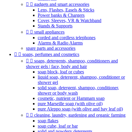


gadgets and smart accessories
Lens, Flashes, Easels & Sticks
Power banks & Chargers
Cover, Sleeves, VR & Watchband
Stands & Supports


small appliances
corded and cordless telephones
Alarms & Radio Alarms
spare parts and accessories


soaps, perfumes and cosmetics


soaps, detergents, shampoo, conditioners and
shower gels | face, body and hair
soap block, loaf or cubes
liquid soap, detergent, shampoo, conditioner or
shower gel
solid soap, detergent, shampoo, conditioner,
shower or body wash
cosmetic, nutrient or Hammam soap
pure Marseille soap (with olive oil)
pure Aleppo soap (with olive and bay leaf oil)


cleaning, laundry, gardening and organic farming
soap flakes
soap cube, loaf or bar
solid and powdery detergents