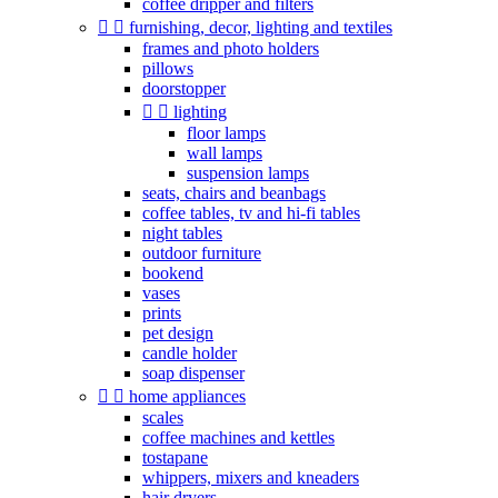
coffee dripper and filters


furnishing, decor, lighting and textiles
frames and photo holders
pillows
doorstopper


lighting
floor lamps
wall lamps
suspension lamps
seats, chairs and beanbags
coffee tables, tv and hi-fi tables
night tables
outdoor furniture
bookend
vases
prints
pet design
candle holder
soap dispenser


home appliances
scales
coffee machines and kettles
tostapane
whippers, mixers and kneaders
hair dryers