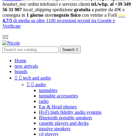
headset_mic
ordini telefonici e servizio clienti
tel./whp. al +39 349
56 31 907
local_shipping
spedizione
gratuita
a partire da 49€ e
consegna in
1 giorno
store
negozio fisico
con vetrine a Forlì
star
4.7/5
di media su oltre 1100 recensioni recenti tra Google e
Verificate

Search

Home
new arrivals
brands


tech and audio


audio
turntables
turntable accessories
radio
Ear & Head phones
Hi-Fi high fidelity audio systems
Bluetooth portable speakers
cassette players and decks
passive speakers
cd players