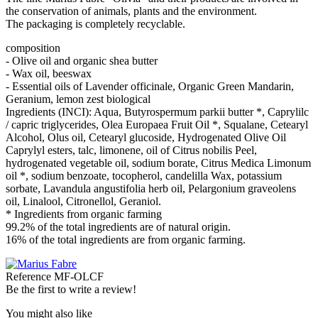
the conservation of animals, plants and the environment.
The packaging is completely recyclable.
composition
- Olive oil and organic shea butter
- Wax oil, beeswax
- Essential oils of Lavender officinale, Organic Green Mandarin,
Geranium, lemon zest biological
Ingredients (INCI): Aqua, Butyrospermum parkii butter *, Caprylilc
/ capric triglycerides, Olea Europaea Fruit Oil *, Squalane, Cetearyl
Alcohol, Olus oil, Cetearyl glucoside, Hydrogenated Olive Oil
Caprylyl esters, talc, limonene, oil of Citrus nobilis Peel,
hydrogenated vegetable oil, sodium borate, Citrus Medica Limonum
oil *, sodium benzoate, tocopherol, candelilla Wax, potassium
sorbate, Lavandula angustifolia herb oil, Pelargonium graveolens
oil, Linalool, Citronellol, Geraniol.
* Ingredients from organic farming
99.2% of the total ingredients are of natural origin.
16% of the total ingredients are from organic farming.
Reference
MF-OLCF
Be the first to write a review!
You might also like