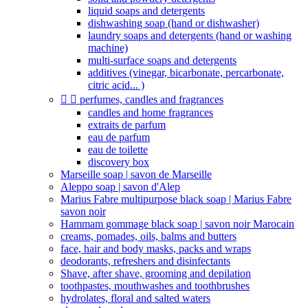
liquid soaps and detergents
dishwashing soap (hand or dishwasher)
laundry soaps and detergents (hand or washing
machine)
multi-surface soaps and detergents
additives (vinegar, bicarbonate, percarbonate,
citric acid... )


perfumes, candles and fragrances
candles and home fragrances
extraits de parfum
eau de parfum
eau de toilette
discovery box
Marseille soap | savon de Marseille
Aleppo soap | savon d'Alep
Marius Fabre multipurpose black soap | Marius Fabre
savon noir
Hammam gommage black soap | savon noir Marocain
creams, pomades, oils, balms and butters
face, hair and body masks, packs and wraps
deodorants, refreshers and disinfectants
Shave, after shave, grooming and depilation
toothpastes, mouthwashes and toothbrushes
hydrolates, floral and salted waters