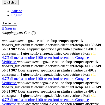
English

Italiano
English

Sign in
shopping_cart
Cart
(0)
announcement
negozio e online shop
sempre operativi
headset_mic
ordini telefonici e servizio clienti
tel./whp. al +39 349
56 31 907
local_shipping
spedizione
gratuita
a partire da 49€ e
consegna in
1 giorno
store
negozio fisico
con vetrine a Forlì
star
4.7/5
di media su oltre 1100 recensioni recenti tra Google e
Verificate
announcement
negozio e online shop
sempre operativi
headset_mic
ordini telefonici e servizio clienti
tel./whp. al +39 349
56 31 907
local_shipping
spedizione
gratuita
a partire da 49€ e
consegna in
1 giorno
store
negozio fisico
con vetrine a Forlì
star
4.7/5
di media su oltre 1100 recensioni recenti tra Google e
Verificate
announcement
negozio e online shop
sempre operativi
headset_mic
ordini telefonici e servizio clienti
tel./whp. al +39 349
56 31 907
local_shipping
spedizione
gratuita
a partire da 49€ e
consegna in
1 giorno
store
negozio fisico
con vetrine a Forlì
star
4.7/5
di media su oltre 1100 recensioni recenti tra Google e
Verificate
announcement
negozio e online shop
sempre operativi