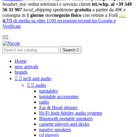
headset_mic
ordini telefonici e servizio clienti
tel./whp. al +39 349
56 31 907
local_shipping
spedizione
gratuita
a partire da 49€ e
consegna in
1 giorno
store
negozio fisico
con vetrine a Forlì
star
4.7/5
di media su oltre 1100 recensioni recenti tra Google e
Verificate

Search

Home
new arrivals
brands


tech and audio


audio
turntables
turntable accessories
radio
Ear & Head phones
Hi-Fi high fidelity audio systems
Bluetooth portable speakers
cassette players and decks
passive speakers
cd players