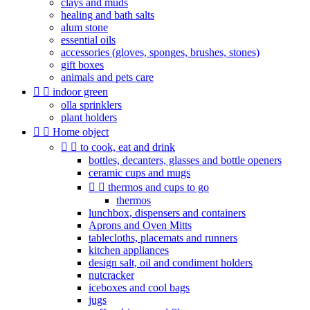
clays and muds
healing and bath salts
alum stone
essential oils
accessories (gloves, sponges, brushes, stones)
gift boxes
animals and pets care


indoor green
olla sprinklers
plant holders


Home object


to cook, eat and drink
bottles, decanters, glasses and bottle openers
ceramic cups and mugs


thermos and cups to go
thermos
lunchbox, dispensers and containers
Aprons and Oven Mitts
tablecloths, placemats and runners
kitchen appliances
design salt, oil and condiment holders
nutcracker
iceboxes and cool bags
jugs