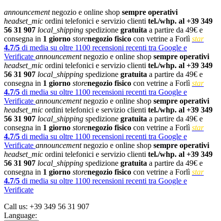
announcement
negozio e online shop
sempre operativi
headset_mic
ordini telefonici e servizio clienti
tel./whp. al +39 349
56 31 907
local_shipping
spedizione
gratuita
a partire da 49€ e
consegna in
1 giorno
store
negozio fisico
con vetrine a Forlì
star
4.7/5
di media su oltre 1100 recensioni recenti tra Google e
Verificate
announcement
negozio e online shop
sempre operativi
headset_mic
ordini telefonici e servizio clienti
tel./whp. al +39 349
56 31 907
local_shipping
spedizione
gratuita
a partire da 49€ e
consegna in
1 giorno
store
negozio fisico
con vetrine a Forlì
star
4.7/5
di media su oltre 1100 recensioni recenti tra Google e
Verificate
announcement
negozio e online shop
sempre operativi
headset_mic
ordini telefonici e servizio clienti
tel./whp. al +39 349
56 31 907
local_shipping
spedizione
gratuita
a partire da 49€ e
consegna in
1 giorno
store
negozio fisico
con vetrine a Forlì
star
4.7/5
di media su oltre 1100 recensioni recenti tra Google e
Verificate
announcement
negozio e online shop
sempre operativi
headset_mic
ordini telefonici e servizio clienti
tel./whp. al +39 349
56 31 907
local_shipping
spedizione
gratuita
a partire da 49€ e
consegna in
1 giorno
store
negozio fisico
con vetrine a Forlì
star
4.7/5
di media su oltre 1100 recensioni recenti tra Google e
Verificate
Call us:
+39 349 56 31 907
Language: