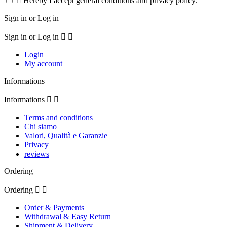

Hereby I accept general conditions and privacy policy.
Sign in or Log in
Sign in or Log in


Login
My account
Informations
Informations


Terms and conditions
Chi siamo
Valori, Qualità e Garanzie
Privacy
reviews
Ordering
Ordering


Order & Payments
Withdrawal & Easy Return
Shipment & Delivery