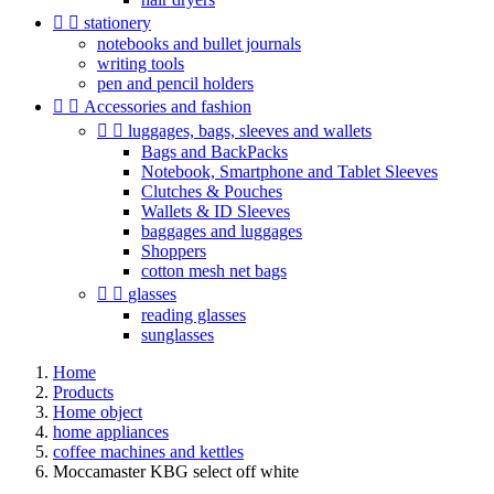


stationery
notebooks and bullet journals
writing tools
pen and pencil holders


Accessories and fashion


luggages, bags, sleeves and wallets
Bags and BackPacks
Notebook, Smartphone and Tablet Sleeves
Clutches & Pouches
Wallets & ID Sleeves
baggages and luggages
Shoppers
cotton mesh net bags


glasses
reading glasses
sunglasses
Home
Products
Home object
home appliances
coffee machines and kettles
Moccamaster KBG select off white