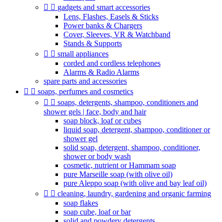


gadgets and smart accessories
Lens, Flashes, Easels & Sticks
Power banks & Chargers
Cover, Sleeves, VR & Watchband
Stands & Supports


small appliances
corded and cordless telephones
Alarms & Radio Alarms
spare parts and accessories


soaps, perfumes and cosmetics


soaps, detergents, shampoo, conditioners and
shower gels | face, body and hair
soap block, loaf or cubes
liquid soap, detergent, shampoo, conditioner or
shower gel
solid soap, detergent, shampoo, conditioner,
shower or body wash
cosmetic, nutrient or Hammam soap
pure Marseille soap (with olive oil)
pure Aleppo soap (with olive and bay leaf oil)


cleaning, laundry, gardening and organic farming
soap flakes
soap cube, loaf or bar
solid and powdery detergents