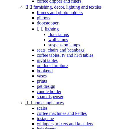
coffee dripper and filters


furnishing, decor, lighting and textiles
frames and photo holders
pillows
doorstopper


lighting
floor lamps
wall lamps
suspension lamps
seats, chairs and beanbags
coffee tables, tv and hi-fi tables
night tables
outdoor furniture
bookend
vases
prints
pet design
candle holder
soap dispenser


home appliances
scales
coffee machines and kettles
tostapane
whippers, mixers and kneaders
hair dryers