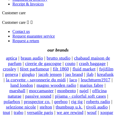
Receipt & Invoices
Customer care
Customer care


Contact us
Request guarantee service
Request a return
our brands
aptica
|
braun audio
|
brutto studio
|
chabaud maison de
parfum
|
cirerie de gascogne
|
couto
|
crash baggage
|
crosley
|
féret parfumeur
|
filt 1860
|
fluid market
|
fujifilm
|
geneva
|
gingko
|
jacob jensen
|
jao brand
|
jlab
|
kreafunk
|
la corvette - savonnerie du midi
|
laco
|
leuchtturm1917
|
lund london
|
magno wooden radio
|
marius fabre
|
marshall
|
moccamaster
|
monbento
|
najel
|
officina
naturae
|
passive sound
|
pijama - colorful soft cases
|
polarbox
|
prospector co.
|
qeeboo
|
rig tig
|
roberts radio
|
selezione nicole
|
stelton
|
thumbsup u.k.
|
tivoli audio
|
tnut
|
trabo
|
versatile paris
|
we are rewind
|
wouf
|
xoopar