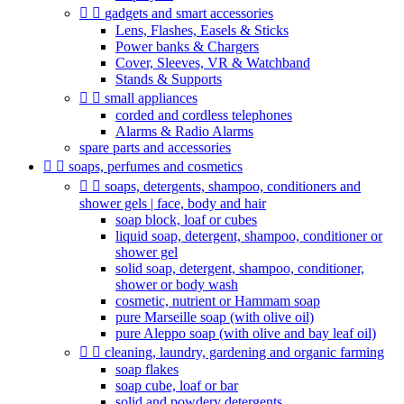


gadgets and smart accessories
Lens, Flashes, Easels & Sticks
Power banks & Chargers
Cover, Sleeves, VR & Watchband
Stands & Supports


small appliances
corded and cordless telephones
Alarms & Radio Alarms
spare parts and accessories


soaps, perfumes and cosmetics


soaps, detergents, shampoo, conditioners and
shower gels | face, body and hair
soap block, loaf or cubes
liquid soap, detergent, shampoo, conditioner or
shower gel
solid soap, detergent, shampoo, conditioner,
shower or body wash
cosmetic, nutrient or Hammam soap
pure Marseille soap (with olive oil)
pure Aleppo soap (with olive and bay leaf oil)


cleaning, laundry, gardening and organic farming
soap flakes
soap cube, loaf or bar
solid and powdery detergents