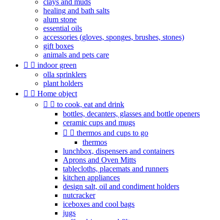
clays and muds
healing and bath salts
alum stone
essential oils
accessories (gloves, sponges, brushes, stones)
gift boxes
animals and pets care


indoor green
olla sprinklers
plant holders


Home object


to cook, eat and drink
bottles, decanters, glasses and bottle openers
ceramic cups and mugs


thermos and cups to go
thermos
lunchbox, dispensers and containers
Aprons and Oven Mitts
tablecloths, placemats and runners
kitchen appliances
design salt, oil and condiment holders
nutcracker
iceboxes and cool bags
jugs