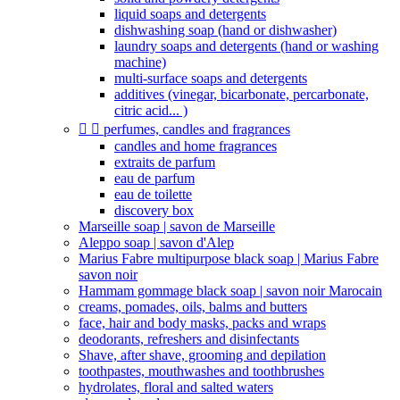
liquid soaps and detergents
dishwashing soap (hand or dishwasher)
laundry soaps and detergents (hand or washing
machine)
multi-surface soaps and detergents
additives (vinegar, bicarbonate, percarbonate,
citric acid... )


perfumes, candles and fragrances
candles and home fragrances
extraits de parfum
eau de parfum
eau de toilette
discovery box
Marseille soap | savon de Marseille
Aleppo soap | savon d'Alep
Marius Fabre multipurpose black soap | Marius Fabre
savon noir
Hammam gommage black soap | savon noir Marocain
creams, pomades, oils, balms and butters
face, hair and body masks, packs and wraps
deodorants, refreshers and disinfectants
Shave, after shave, grooming and depilation
toothpastes, mouthwashes and toothbrushes
hydrolates, floral and salted waters