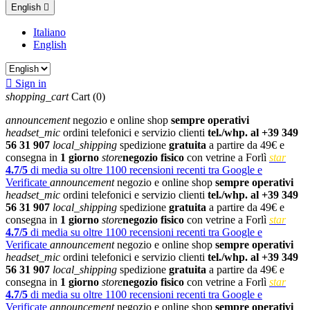
English

Italiano
English

Sign in
shopping_cart
Cart
(0)
announcement
negozio e online shop
sempre operativi
headset_mic
ordini telefonici e servizio clienti
tel./whp. al +39 349
56 31 907
local_shipping
spedizione
gratuita
a partire da 49€ e
consegna in
1 giorno
store
negozio fisico
con vetrine a Forlì
star
4.7/5
di media su oltre 1100 recensioni recenti tra Google e
Verificate
announcement
negozio e online shop
sempre operativi
headset_mic
ordini telefonici e servizio clienti
tel./whp. al +39 349
56 31 907
local_shipping
spedizione
gratuita
a partire da 49€ e
consegna in
1 giorno
store
negozio fisico
con vetrine a Forlì
star
4.7/5
di media su oltre 1100 recensioni recenti tra Google e
Verificate
announcement
negozio e online shop
sempre operativi
headset_mic
ordini telefonici e servizio clienti
tel./whp. al +39 349
56 31 907
local_shipping
spedizione
gratuita
a partire da 49€ e
consegna in
1 giorno
store
negozio fisico
con vetrine a Forlì
star
4.7/5
di media su oltre 1100 recensioni recenti tra Google e
Verificate
announcement
negozio e online shop
sempre operativi