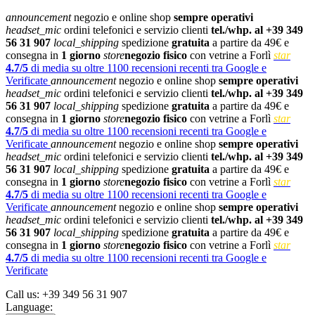
announcement
negozio e online shop
sempre operativi
headset_mic
ordini telefonici e servizio clienti
tel./whp. al +39 349
56 31 907
local_shipping
spedizione
gratuita
a partire da 49€ e
consegna in
1 giorno
store
negozio fisico
con vetrine a Forlì
star
4.7/5
di media su oltre 1100 recensioni recenti tra Google e
Verificate
announcement
negozio e online shop
sempre operativi
headset_mic
ordini telefonici e servizio clienti
tel./whp. al +39 349
56 31 907
local_shipping
spedizione
gratuita
a partire da 49€ e
consegna in
1 giorno
store
negozio fisico
con vetrine a Forlì
star
4.7/5
di media su oltre 1100 recensioni recenti tra Google e
Verificate
announcement
negozio e online shop
sempre operativi
headset_mic
ordini telefonici e servizio clienti
tel./whp. al +39 349
56 31 907
local_shipping
spedizione
gratuita
a partire da 49€ e
consegna in
1 giorno
store
negozio fisico
con vetrine a Forlì
star
4.7/5
di media su oltre 1100 recensioni recenti tra Google e
Verificate
announcement
negozio e online shop
sempre operativi
headset_mic
ordini telefonici e servizio clienti
tel./whp. al +39 349
56 31 907
local_shipping
spedizione
gratuita
a partire da 49€ e
consegna in
1 giorno
store
negozio fisico
con vetrine a Forlì
star
4.7/5
di media su oltre 1100 recensioni recenti tra Google e
Verificate
Call us:
+39 349 56 31 907
Language: