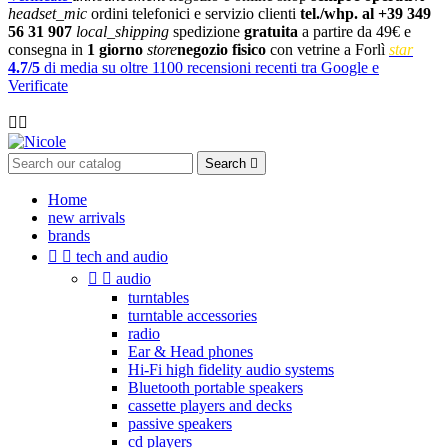
headset_mic
ordini telefonici e servizio clienti
tel./whp. al +39 349
56 31 907
local_shipping
spedizione
gratuita
a partire da 49€ e
consegna in
1 giorno
store
negozio fisico
con vetrine a Forlì
star
4.7/5
di media su oltre 1100 recensioni recenti tra Google e
Verificate

Search

Home
new arrivals
brands


tech and audio


audio
turntables
turntable accessories
radio
Ear & Head phones
Hi-Fi high fidelity audio systems
Bluetooth portable speakers
cassette players and decks
passive speakers
cd players