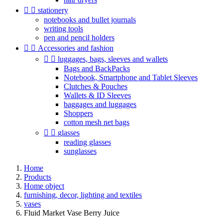


stationery
notebooks and bullet journals
writing tools
pen and pencil holders


Accessories and fashion


luggages, bags, sleeves and wallets
Bags and BackPacks
Notebook, Smartphone and Tablet Sleeves
Clutches & Pouches
Wallets & ID Sleeves
baggages and luggages
Shoppers
cotton mesh net bags


glasses
reading glasses
sunglasses
Home
Products
Home object
furnishing, decor, lighting and textiles
vases
Fluid Market Vase Berry Juice