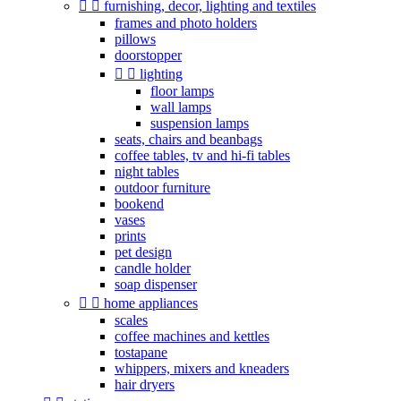


furnishing, decor, lighting and textiles
frames and photo holders
pillows
doorstopper


lighting
floor lamps
wall lamps
suspension lamps
seats, chairs and beanbags
coffee tables, tv and hi-fi tables
night tables
outdoor furniture
bookend
vases
prints
pet design
candle holder
soap dispenser


home appliances
scales
coffee machines and kettles
tostapane
whippers, mixers and kneaders
hair dryers