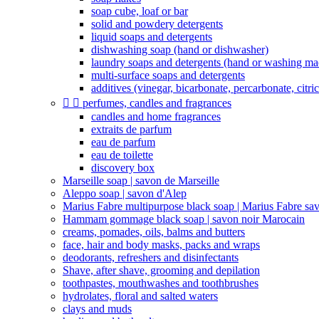
soap cube, loaf or bar
solid and powdery detergents
liquid soaps and detergents
dishwashing soap (hand or dishwasher)
laundry soaps and detergents (hand or washing ma
multi-surface soaps and detergents
additives (vinegar, bicarbonate, percarbonate, citric 


perfumes, candles and fragrances
candles and home fragrances
extraits de parfum
eau de parfum
eau de toilette
discovery box
Marseille soap | savon de Marseille
Aleppo soap | savon d'Alep
Marius Fabre multipurpose black soap | Marius Fabre sa
Hammam gommage black soap | savon noir Marocain
creams, pomades, oils, balms and butters
face, hair and body masks, packs and wraps
deodorants, refreshers and disinfectants
Shave, after shave, grooming and depilation
toothpastes, mouthwashes and toothbrushes
hydrolates, floral and salted waters
clays and muds