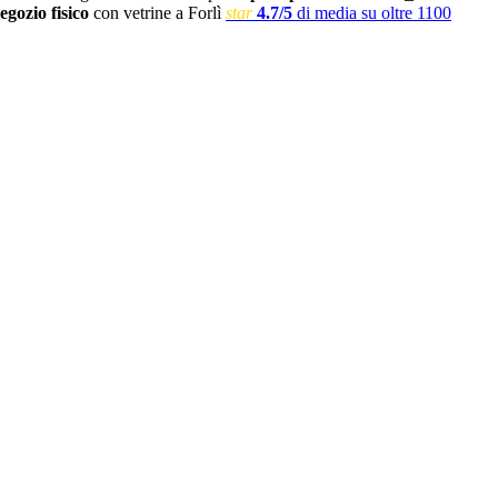
egozio fisico
con vetrine a Forlì
star
4.7/5
di media su oltre 1100