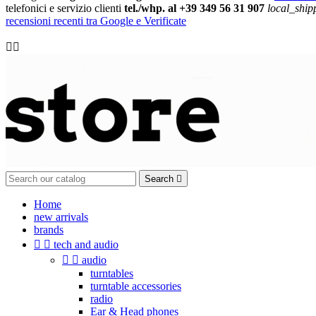
telefonici e servizio clienti
tel./whp. al +39 349 56 31 907
local_ship
recensioni recenti tra Google e Verificate

Search

Home
new arrivals
brands


tech and audio


audio
turntables
turntable accessories
radio
Ear & Head phones