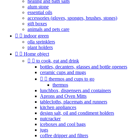
healing and bath salts
alum stone
essential oils
accessories (gloves, sponges, brushes, stones)
gift boxes
animals and pets care


indoor green
olla sprinklers
plant holders


Home object


to cook, eat and drink
bottles, decanters, glasses and bottle openers
ceramic cups and mugs


thermos and cups to go
thermos
lunchbox, dispensers and containers
Aprons and Oven Mitts
tablecloths, placemats and runners
kitchen appliances
design salt, oil and condiment holders
nutcracker
iceboxes and cool bags
jugs
coffee dripper and filters