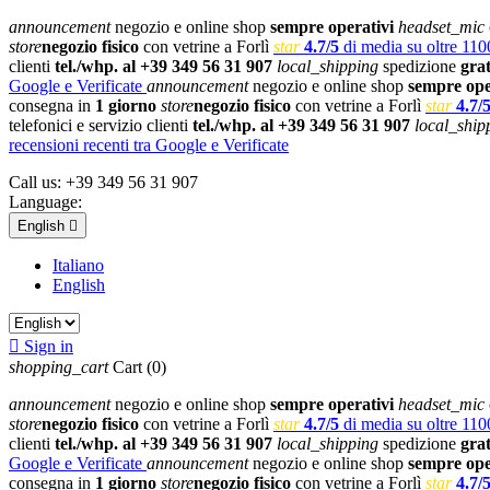
announcement
negozio e online shop
sempre operativi
headset_mic
store
negozio fisico
con vetrine a Forlì
star
4.7/5
di media su oltre 1100
clienti
tel./whp. al +39 349 56 31 907
local_shipping
spedizione
gra
Google e Verificate
announcement
negozio e online shop
sempre ope
consegna in
1 giorno
store
negozio fisico
con vetrine a Forlì
star
4.7/
telefonici e servizio clienti
tel./whp. al +39 349 56 31 907
local_ship
recensioni recenti tra Google e Verificate
Call us:
+39 349 56 31 907
Language:
English

Italiano
English

Sign in
shopping_cart
Cart
(0)
announcement
negozio e online shop
sempre operativi
headset_mic
store
negozio fisico
con vetrine a Forlì
star
4.7/5
di media su oltre 1100
clienti
tel./whp. al +39 349 56 31 907
local_shipping
spedizione
gra
Google e Verificate
announcement
negozio e online shop
sempre ope
consegna in
1 giorno
store
negozio fisico
con vetrine a Forlì
star
4.7/