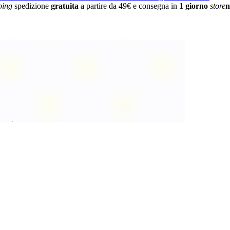
ping
spedizione
gratuita
a partire da 49€ e consegna in
1 giorno
store
n