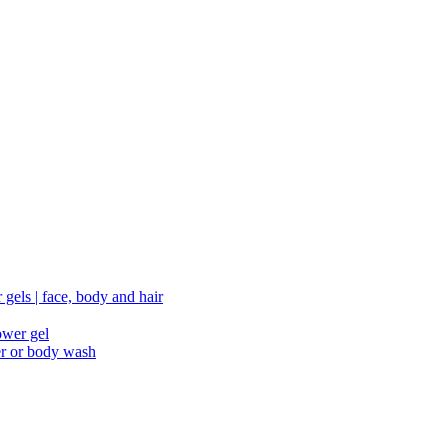
gels | face, body and hair
ower gel
er or body wash