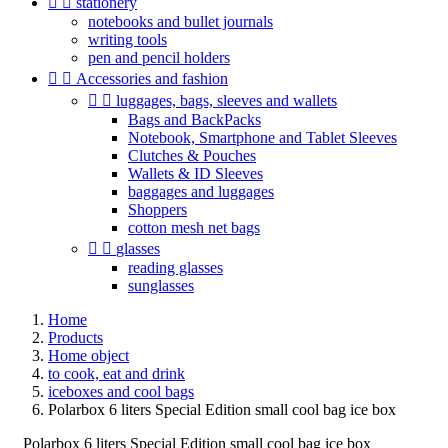


stationery
notebooks and bullet journals
writing tools
pen and pencil holders


Accessories and fashion


luggages, bags, sleeves and wallets
Bags and BackPacks
Notebook, Smartphone and Tablet Sleeves
Clutches & Pouches
Wallets & ID Sleeves
baggages and luggages
Shoppers
cotton mesh net bags


glasses
reading glasses
sunglasses
Home
Products
Home object
to cook, eat and drink
iceboxes and cool bags
Polarbox 6 liters Special Edition small cool bag ice box
Polarbox 6 liters Special Edition small cool bag ice box