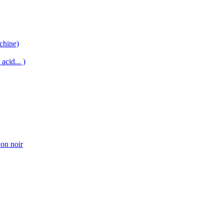
chine)
acid... )
von noir