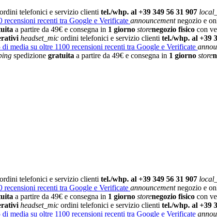
ordini telefonici e servizio clienti
tel./whp. al +39 349 56 31 907
local
 recensioni recenti tra Google e Verificate
announcement
negozio e on
tuita
a partire da 49€ e consegna in
1 giorno
store
negozio fisico
con vet
rativi
headset_mic
ordini telefonici e servizio clienti
tel./whp. al +39 
5
di media su oltre 1100 recensioni recenti tra Google e Verificate
annou
ping
spedizione
gratuita
a partire da 49€ e consegna in
1 giorno
store
n
ordini telefonici e servizio clienti
tel./whp. al +39 349 56 31 907
local
 recensioni recenti tra Google e Verificate
announcement
negozio e on
tuita
a partire da 49€ e consegna in
1 giorno
store
negozio fisico
con vet
rativi
headset_mic
ordini telefonici e servizio clienti
tel./whp. al +39 
5
di media su oltre 1100 recensioni recenti tra Google e Verificate
annou