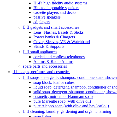
Hi-Fi high fidelity audio systems
Bluetooth portable speakers
cassette players and decks
passive speakers
cd players


gadgets and smart accessories
Lens, Flashes, Easels & Sticks
Power banks & Chargers
Cover, Sleeves, VR & Watchband
Stands & Supports


small appliances
corded and cordless telephones
Alarms & Radio Alarms
spare parts and accessories


soaps, perfumes and cosmetics


soaps, detergents, shampoo, conditioners and shower 
soap block, loaf or cubes
liquid soap, detergent, shampoo, conditioner or sh
solid soap, detergent, shampoo, conditioner, show
cosmetic, nutrient or Hammam soap
pure Marseille soap (with olive oil)
pure Aleppo soap (with olive and bay leaf oil)


cleaning, laundry, gardening and organic farming
soap flakes