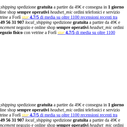
_shipping
spedizione
gratuita
a partire da 49€ e consegna in
1 giorno
line shop
sempre operativi
headset_mic
ordini telefonici e servizio
rine a Forlì
star
4.7/5
di media su oltre 1100 recensioni recenti tra
349 56 31 907
local_shipping
spedizione
gratuita
a partire da 49€ e
ncement
negozio e online shop
sempre operativi
headset_mic
ordini
egozio fisico
con vetrine a Forlì
star
4.7/5
di media su oltre 1100
_shipping
spedizione
gratuita
a partire da 49€ e consegna in
1 giorno
line shop
sempre operativi
headset_mic
ordini telefonici e servizio
rine a Forlì
star
4.7/5
di media su oltre 1100 recensioni recenti tra
349 56 31 907
local_shipping
spedizione
gratuita
a partire da 49€ e
ncement
negozio e online shop
sempre operativi
headset_mic
ordini