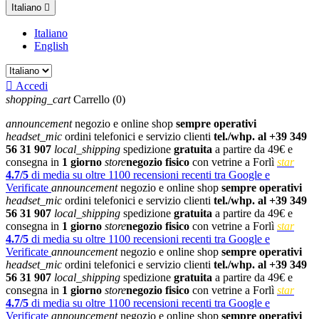
Italiano

Italiano
English

Accedi
shopping_cart
Carrello
(0)
announcement
negozio e online shop
sempre operativi
headset_mic
ordini telefonici e servizio clienti
tel./whp. al +39 349
56 31 907
local_shipping
spedizione
gratuita
a partire da 49€ e
consegna in
1 giorno
store
negozio fisico
con vetrine a Forlì
star
4.7/5
di media su oltre 1100 recensioni recenti tra Google e
Verificate
announcement
negozio e online shop
sempre operativi
headset_mic
ordini telefonici e servizio clienti
tel./whp. al +39 349
56 31 907
local_shipping
spedizione
gratuita
a partire da 49€ e
consegna in
1 giorno
store
negozio fisico
con vetrine a Forlì
star
4.7/5
di media su oltre 1100 recensioni recenti tra Google e
Verificate
announcement
negozio e online shop
sempre operativi
headset_mic
ordini telefonici e servizio clienti
tel./whp. al +39 349
56 31 907
local_shipping
spedizione
gratuita
a partire da 49€ e
consegna in
1 giorno
store
negozio fisico
con vetrine a Forlì
star
4.7/5
di media su oltre 1100 recensioni recenti tra Google e
Verificate
announcement
negozio e online shop
sempre operativi