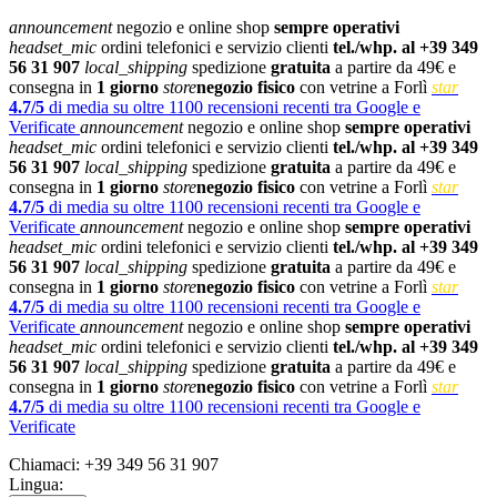
announcement
negozio e online shop
sempre operativi
headset_mic
ordini telefonici e servizio clienti
tel./whp. al +39 349
56 31 907
local_shipping
spedizione
gratuita
a partire da 49€ e
consegna in
1 giorno
store
negozio fisico
con vetrine a Forlì
star
4.7/5
di media su oltre 1100 recensioni recenti tra Google e
Verificate
announcement
negozio e online shop
sempre operativi
headset_mic
ordini telefonici e servizio clienti
tel./whp. al +39 349
56 31 907
local_shipping
spedizione
gratuita
a partire da 49€ e
consegna in
1 giorno
store
negozio fisico
con vetrine a Forlì
star
4.7/5
di media su oltre 1100 recensioni recenti tra Google e
Verificate
announcement
negozio e online shop
sempre operativi
headset_mic
ordini telefonici e servizio clienti
tel./whp. al +39 349
56 31 907
local_shipping
spedizione
gratuita
a partire da 49€ e
consegna in
1 giorno
store
negozio fisico
con vetrine a Forlì
star
4.7/5
di media su oltre 1100 recensioni recenti tra Google e
Verificate
announcement
negozio e online shop
sempre operativi
headset_mic
ordini telefonici e servizio clienti
tel./whp. al +39 349
56 31 907
local_shipping
spedizione
gratuita
a partire da 49€ e
consegna in
1 giorno
store
negozio fisico
con vetrine a Forlì
star
4.7/5
di media su oltre 1100 recensioni recenti tra Google e
Verificate
Chiamaci:
+39 349 56 31 907
Lingua: