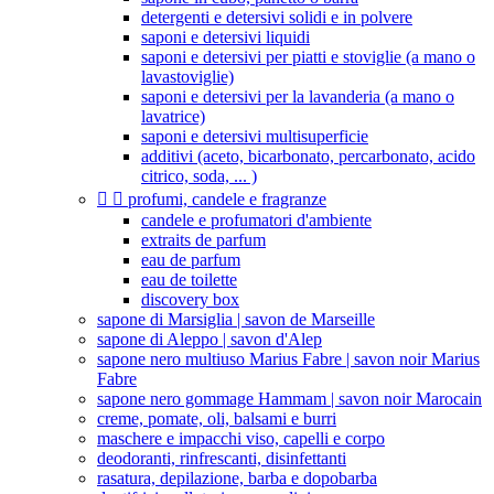
detergenti e detersivi solidi e in polvere
saponi e detersivi liquidi
saponi e detersivi per piatti e stoviglie (a mano o
lavastoviglie)
saponi e detersivi per la lavanderia (a mano o
lavatrice)
saponi e detersivi multisuperficie
additivi (aceto, bicarbonato, percarbonato, acido
citrico, soda, ... )


profumi, candele e fragranze
candele e profumatori d'ambiente
extraits de parfum
eau de parfum
eau de toilette
discovery box
sapone di Marsiglia | savon de Marseille
sapone di Aleppo | savon d'Alep
sapone nero multiuso Marius Fabre | savon noir Marius
Fabre
sapone nero gommage Hammam | savon noir Marocain
creme, pomate, oli, balsami e burri
maschere e impacchi viso, capelli e corpo
deodoranti, rinfrescanti, disinfettanti
rasatura, depilazione, barba e dopobarba