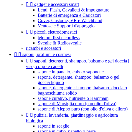


gadget e accessori smart
Lenti, Flash, Cavalletti & Impugnature
Batterie di emergenza e Caricatori
Cover, Custodie, VR e Watchband
Ventose e Supporti d'appoggio


piccoli elettrodomestici
telefoni fissi e cordless
Sveglie & Radiosveglie
ricambi e accessori


saponi, profumi e cosmesi


saponi, detergenti, shampoo, balsamo e gel doccia |
viso, corpo e capelli
sapone in panetto, cubo o saponette
sapone, detergente, shampoo, balsamo o gel
goccia liquido
sapone, detergente, shampoo, balsamo, doccia o
bagnoschiuma solido
sapone curativo, nutriente o Hammam
sapone di Marsiglia puro (con olio d'oliva)
sapone di Aleppo puro (con olio d'oliva e alloro)


pulizia, lavanderia, giardinaggio e agricoltura
biologica
sapone in scaglie
sapone in cubo, panetto o barra