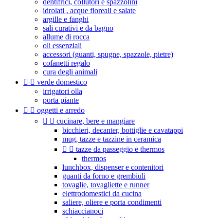
dentifrici, collutori e spazzolini
idrolati , acque floreali e salate
argille e fanghi
sali curativi e da bagno
allume di rocca
oli essenziali
accessori (guanti, spugne, spazzole, pietre)
cofanetti regalo
cura degli animali


verde domestico
irrigatori olla
porta piante


oggetti e arredo


cucinare, bere e mangiare
bicchieri, decanter, bottiglie e cavatappi
mug, tazze e tazzine in ceramica


tazze da passeggio e thermos
thermos
lunchbox, dispenser e contenitori
guanti da forno e grembiuli
tovaglie, tovagliette e runner
elettrodomestici da cucina
saliere, oliere e porta condimenti
schiaccianoci