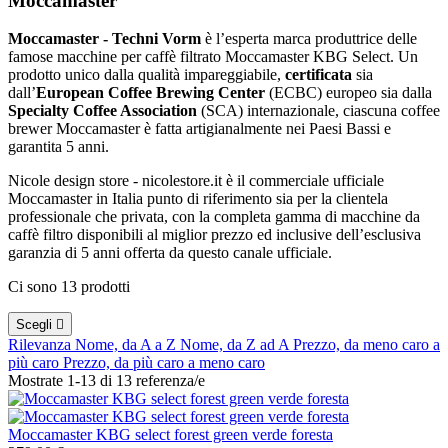
Moccamaster
Moccamaster - Techni Vorm
è l’esperta marca produttrice delle
famose macchine per caffè filtrato Moccamaster KBG Select. Un
prodotto unico dalla qualità impareggiabile,
certificata
sia
dall’
European Coffee Brewing Center
(ECBC) europeo sia dalla
Specialty Coffee Association
(SCA) internazionale, ciascuna coffee
brewer Moccamaster è fatta artigianalmente nei Paesi Bassi e
garantita 5 anni.
Nicole design store - nicolestore.it è il commerciale ufficiale
Moccamaster in Italia punto di riferimento sia per la clientela
professionale che privata, con la completa gamma di macchine da
caffè filtro disponibili al miglior prezzo ed inclusive dell’esclusiva
garanzia di 5 anni offerta da questo canale ufficiale.
Ci sono 13 prodotti
Scegli

Rilevanza
Nome, da A a Z
Nome, da Z ad A
Prezzo, da meno caro a
più caro
Prezzo, da più caro a meno caro
Mostrate 1-13 di 13 referenza/e
Moccamaster KBG select forest green verde foresta