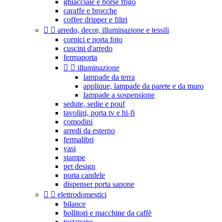
ghiacciaie e borse frigo
caraffe e brocche
coffee dripper e filtri


arredo, decor, illuminazione e tessili
cornici e porta foto
cuscini d'arredo
fermaporta


illuminazione
lampade da terra
applique, lampade da parete e da muro
lampade a sospensione
sedute, sedie e pouf
tavolini, porta tv e hi-fi
comodini
arredi da esterno
fermalibri
vasi
stampe
pet design
porta candele
dispenser porta sapone


elettrodomestici
bilance
bollitori e macchine da caffè
tostapane