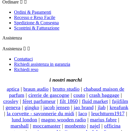
Ordinare


Ordini & Pagamenti
Recesso e Reso Facile
Spedizione & Consegna
Scontrini & Fatturazione
Assistenza
Assistenza


Contattaci
Richiedi assistenza in garanzia
Richiedi reso
i nostri marchi
aptica
|
braun audio
|
brutto studio
|
chabaud maison de
parfum
|
cirerie de gascogne
|
couto
|
crash baggage
|
crosley
|
féret parfumeur
|
filt 1860
|
fluid market
|
fujifilm
|
geneva
|
gingko
|
jacob jensen
|
jao brand
|
jlab
|
kreafunk
|
la corvette - savonnerie du midi
|
laco
|
leuchtturm1917
|
lund london
|
magno wooden radio
|
marius fabre
|
marshall
|
moccamaster
|
monbento
|
najel
|
officina