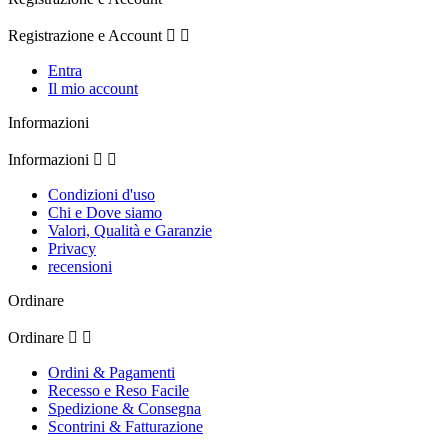
Registrazione e Account


Entra
Il mio account
Informazioni
Informazioni


Condizioni d'uso
Chi e Dove siamo
Valori, Qualità e Garanzie
Privacy
recensioni
Ordinare
Ordinare


Ordini & Pagamenti
Recesso e Reso Facile
Spedizione & Consegna
Scontrini & Fatturazione