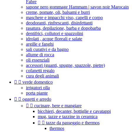
Fabre
sapone nero gommage Hammam | savon noir Marocain
creme, pomate, oli, balsami e burri
maschere e impacchi viso, capelli e corpo
deodoranti, rinfrescanti, disinfettanti
rasatura, depilazione, barba e dopobarba
dentifrici, collutori e spazzolini
idrolati , acque floreali e salate
argille e fanghi
sali curativi e da bagno
allume di rocca
oli essenziali
accessori (guanti, spugne, spazzole, pietre)
cofanetti regalo
cura degli animali


verde domestico
irrigatori olla
porta piante


oggetti e arredo


cucinare, bere e mangiare
bicchieri, decanter, bottiglie e cavatappi
mug, tazze e tazzine in ceramica


tazze da passeggio e thermos
thermos