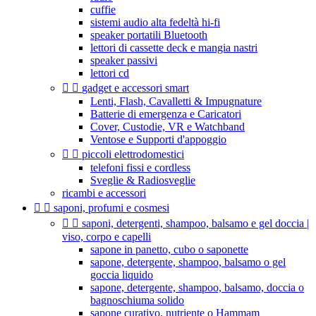
cuffie
sistemi audio alta fedeltà hi-fi
speaker portatili Bluetooth
lettori di cassette deck e mangia nastri
speaker passivi
lettori cd


gadget e accessori smart
Lenti, Flash, Cavalletti & Impugnature
Batterie di emergenza e Caricatori
Cover, Custodie, VR e Watchband
Ventose e Supporti d'appoggio


piccoli elettrodomestici
telefoni fissi e cordless
Sveglie & Radiosveglie
ricambi e accessori


saponi, profumi e cosmesi


saponi, detergenti, shampoo, balsamo e gel doccia |
viso, corpo e capelli
sapone in panetto, cubo o saponette
sapone, detergente, shampoo, balsamo o gel
goccia liquido
sapone, detergente, shampoo, balsamo, doccia o
bagnoschiuma solido
sapone curativo, nutriente o Hammam