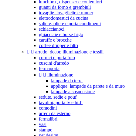
lunchbox, dispenser e contenitori
guanti da forno e grembiuli
tovaglie, tovagliette e runner
elettrodomestici da cucina
saliere, oliere e porta condimenti
schiaccianoci
ghiacciaie e borse frigo
caraffe e brocche
coffee dripper e filtri


arredo, decor, illuminazione e tessili
cornici e porta foto
cuscini d'arredo
fermaporta


illuminazione
lampade da terra
applique, lampade da parete e da muro
lampade a sospensione
sedute, sedie e pouf
tavolini, porta tv e hi-fi
comodini
arredi da esterno
fermalibri
vasi
stampe
pet design