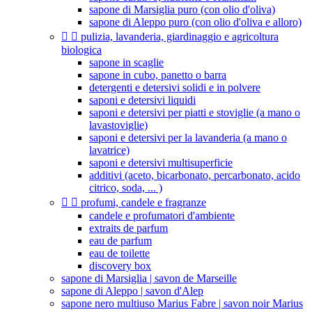
sapone di Marsiglia puro (con olio d'oliva)
sapone di Aleppo puro (con olio d'oliva e alloro)


pulizia, lavanderia, giardinaggio e agricoltura
biologica
sapone in scaglie
sapone in cubo, panetto o barra
detergenti e detersivi solidi e in polvere
saponi e detersivi liquidi
saponi e detersivi per piatti e stoviglie (a mano o
lavastoviglie)
saponi e detersivi per la lavanderia (a mano o
lavatrice)
saponi e detersivi multisuperficie
additivi (aceto, bicarbonato, percarbonato, acido
citrico, soda, ... )


profumi, candele e fragranze
candele e profumatori d'ambiente
extraits de parfum
eau de parfum
eau de toilette
discovery box
sapone di Marsiglia | savon de Marseille
sapone di Aleppo | savon d'Alep
sapone nero multiuso Marius Fabre | savon noir Marius