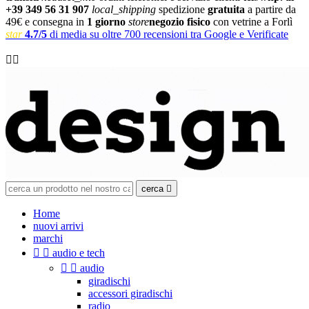
+39 349 56 31 907
local_shipping
spedizione
gratuita
a partire da
49€ e consegna in
1 giorno
store
negozio fisico
con vetrine a Forlì
star
4.7/5
di media su oltre 700 recensioni tra Google e Verificate

cerca

Home
nuovi arrivi
marchi


audio e tech


audio
giradischi
accessori giradischi
radio