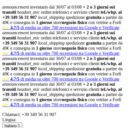
announcement
inventario dal 30/07 al 03/08
+ 2 o 3 giorni sui
transiti
headset_mic
ordini telefonici e servizio clienti
tel./whp. al
+39 349 56 31 907
local_shipping
spedizione
gratuita
a partire da
49€ e consegna in
1 giorno
store
negozio fisico
con vetrine a Forlì
star
4.7/5
di media su oltre 700 recensioni tra Google e Verificate
announcement
inventario dal 30/07 al 03/08
+ 2 o 3 giorni sui
transiti
headset_mic
ordini telefonici e servizio clienti
tel./whp. al
+39 349 56 31 907
local_shipping
spedizione
gratuita
a partire da
49€ e consegna in
1 giorno
store
negozio fisico
con vetrine a Forlì
star
4.7/5
di media su oltre 700 recensioni tra Google e Verificate
announcement
inventario dal 30/07 al 03/08
+ 2 o 3 giorni sui
transiti
headset_mic
ordini telefonici e servizio clienti
tel./whp. al
+39 349 56 31 907
local_shipping
spedizione
gratuita
a partire da
49€ e consegna in
1 giorno
store
negozio fisico
con vetrine a Forlì
star
4.7/5
di media su oltre 700 recensioni tra Google e Verificate
announcement
inventario dal 30/07 al 03/08
+ 2 o 3 giorni sui
transiti
headset_mic
ordini telefonici e servizio clienti
tel./whp. al
+39 349 56 31 907
local_shipping
spedizione
gratuita
a partire da
49€ e consegna in
1 giorno
store
negozio fisico
con vetrine a Forlì
star
4.7/5
di media su oltre 700 recensioni tra Google e Verificate
Chiamaci:
+39 349 56 31 907
Lingua:
Italiano
