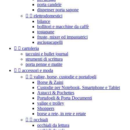
porta candele
dispenser porta sapone


elettrodomestici
bilance
bollitori e macchine da caffè
tostapane
fruste, mixer ed impastatrici
asciugacapelli


cartoleria
taccuini e bullet journal
strumenti di scrittura
porta penne e matite


accessori e moda


valige, borse, custodie e portafogli
Borse & Zaini
Custodie per Notebook, Smartphone e Tablet
Astucci & Pochettes
Portafogli & Porta Documenti
valige e trolley
Shoppers
borse a rete, in rete e retate


occhiali
occhiali da lettura