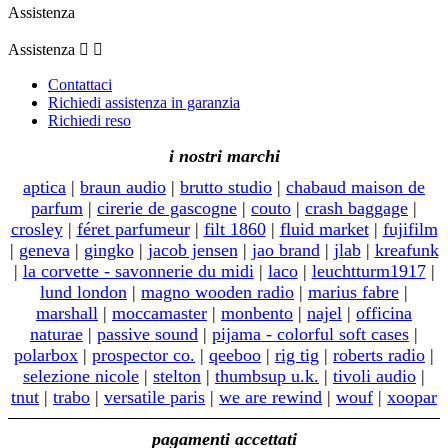
Assistenza
Assistenza


Contattaci
Richiedi assistenza in garanzia
Richiedi reso
i nostri marchi
aptica
|
braun audio
|
brutto studio
|
chabaud maison de
parfum
|
cirerie de gascogne
|
couto
|
crash baggage
|
crosley
|
féret parfumeur
|
filt 1860
|
fluid market
|
fujifilm
|
geneva
|
gingko
|
jacob jensen
|
jao brand
|
jlab
|
kreafunk
|
la corvette - savonnerie du midi
|
laco
|
leuchtturm1917
|
lund london
|
magno wooden radio
|
marius fabre
|
marshall
|
moccamaster
|
monbento
|
najel
|
officina
naturae
|
passive sound
|
pijama - colorful soft cases
|
polarbox
|
prospector co.
|
qeeboo
|
rig tig
|
roberts radio
|
selezione nicole
|
stelton
|
thumbsup u.k.
|
tivoli audio
|
tnut
|
trabo
|
versatile paris
|
we are rewind
|
wouf
|
xoopar
pagamenti accettati