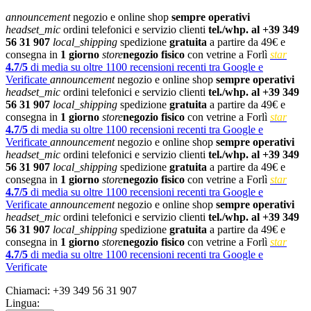
announcement
negozio e online shop
sempre operativi
headset_mic
ordini telefonici e servizio clienti
tel./whp. al +39 349
56 31 907
local_shipping
spedizione
gratuita
a partire da 49€ e
consegna in
1 giorno
store
negozio fisico
con vetrine a Forlì
star
4.7/5
di media su oltre 1100 recensioni recenti tra Google e
Verificate
announcement
negozio e online shop
sempre operativi
headset_mic
ordini telefonici e servizio clienti
tel./whp. al +39 349
56 31 907
local_shipping
spedizione
gratuita
a partire da 49€ e
consegna in
1 giorno
store
negozio fisico
con vetrine a Forlì
star
4.7/5
di media su oltre 1100 recensioni recenti tra Google e
Verificate
announcement
negozio e online shop
sempre operativi
headset_mic
ordini telefonici e servizio clienti
tel./whp. al +39 349
56 31 907
local_shipping
spedizione
gratuita
a partire da 49€ e
consegna in
1 giorno
store
negozio fisico
con vetrine a Forlì
star
4.7/5
di media su oltre 1100 recensioni recenti tra Google e
Verificate
announcement
negozio e online shop
sempre operativi
headset_mic
ordini telefonici e servizio clienti
tel./whp. al +39 349
56 31 907
local_shipping
spedizione
gratuita
a partire da 49€ e
consegna in
1 giorno
store
negozio fisico
con vetrine a Forlì
star
4.7/5
di media su oltre 1100 recensioni recenti tra Google e
Verificate
Chiamaci:
+39 349 56 31 907
Lingua: