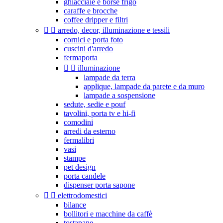
ghiacciaie e borse frigo
caraffe e brocche
coffee dripper e filtri


arredo, decor, illuminazione e tessili
cornici e porta foto
cuscini d'arredo
fermaporta


illuminazione
lampade da terra
applique, lampade da parete e da muro
lampade a sospensione
sedute, sedie e pouf
tavolini, porta tv e hi-fi
comodini
arredi da esterno
fermalibri
vasi
stampe
pet design
porta candele
dispenser porta sapone


elettrodomestici
bilance
bollitori e macchine da caffè
tostapane