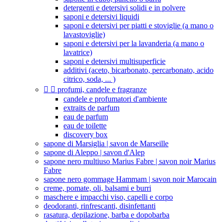
detergenti e detersivi solidi e in polvere
saponi e detersivi liquidi
saponi e detersivi per piatti e stoviglie (a mano o
lavastoviglie)
saponi e detersivi per la lavanderia (a mano o
lavatrice)
saponi e detersivi multisuperficie
additivi (aceto, bicarbonato, percarbonato, acido
citrico, soda, ... )


profumi, candele e fragranze
candele e profumatori d'ambiente
extraits de parfum
eau de parfum
eau de toilette
discovery box
sapone di Marsiglia | savon de Marseille
sapone di Aleppo | savon d'Alep
sapone nero multiuso Marius Fabre | savon noir Marius
Fabre
sapone nero gommage Hammam | savon noir Marocain
creme, pomate, oli, balsami e burri
maschere e impacchi viso, capelli e corpo
deodoranti, rinfrescanti, disinfettanti
rasatura, depilazione, barba e dopobarba