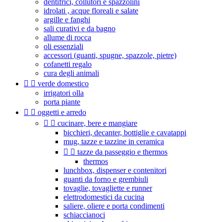
dentifrici, collutori e spazzolini
idrolati , acque floreali e salate
argille e fanghi
sali curativi e da bagno
allume di rocca
oli essenziali
accessori (guanti, spugne, spazzole, pietre)
cofanetti regalo
cura degli animali


verde domestico
irrigatori olla
porta piante


oggetti e arredo


cucinare, bere e mangiare
bicchieri, decanter, bottiglie e cavatappi
mug, tazze e tazzine in ceramica


tazze da passeggio e thermos
thermos
lunchbox, dispenser e contenitori
guanti da forno e grembiuli
tovaglie, tovagliette e runner
elettrodomestici da cucina
saliere, oliere e porta condimenti
schiaccianoci