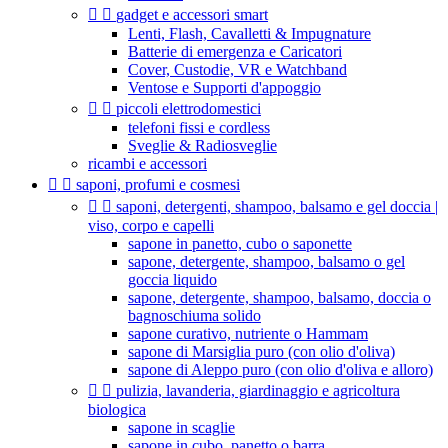


gadget e accessori smart
Lenti, Flash, Cavalletti & Impugnature
Batterie di emergenza e Caricatori
Cover, Custodie, VR e Watchband
Ventose e Supporti d'appoggio


piccoli elettrodomestici
telefoni fissi e cordless
Sveglie & Radiosveglie
ricambi e accessori


saponi, profumi e cosmesi


saponi, detergenti, shampoo, balsamo e gel doccia |
viso, corpo e capelli
sapone in panetto, cubo o saponette
sapone, detergente, shampoo, balsamo o gel
goccia liquido
sapone, detergente, shampoo, balsamo, doccia o
bagnoschiuma solido
sapone curativo, nutriente o Hammam
sapone di Marsiglia puro (con olio d'oliva)
sapone di Aleppo puro (con olio d'oliva e alloro)


pulizia, lavanderia, giardinaggio e agricoltura
biologica
sapone in scaglie
sapone in cubo, panetto o barra