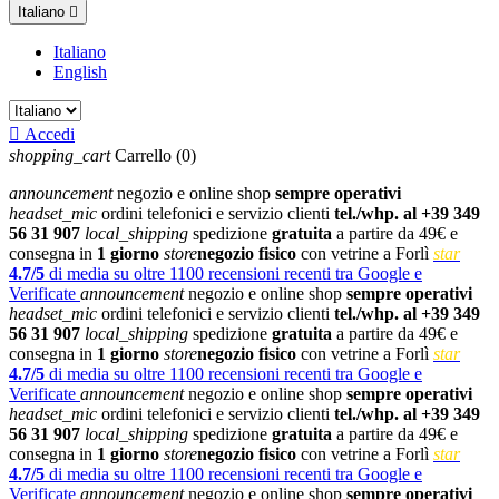
Italiano

Italiano
English

Accedi
shopping_cart
Carrello
(0)
announcement
negozio e online shop
sempre operativi
headset_mic
ordini telefonici e servizio clienti
tel./whp. al +39 349
56 31 907
local_shipping
spedizione
gratuita
a partire da 49€ e
consegna in
1 giorno
store
negozio fisico
con vetrine a Forlì
star
4.7/5
di media su oltre 1100 recensioni recenti tra Google e
Verificate
announcement
negozio e online shop
sempre operativi
headset_mic
ordini telefonici e servizio clienti
tel./whp. al +39 349
56 31 907
local_shipping
spedizione
gratuita
a partire da 49€ e
consegna in
1 giorno
store
negozio fisico
con vetrine a Forlì
star
4.7/5
di media su oltre 1100 recensioni recenti tra Google e
Verificate
announcement
negozio e online shop
sempre operativi
headset_mic
ordini telefonici e servizio clienti
tel./whp. al +39 349
56 31 907
local_shipping
spedizione
gratuita
a partire da 49€ e
consegna in
1 giorno
store
negozio fisico
con vetrine a Forlì
star
4.7/5
di media su oltre 1100 recensioni recenti tra Google e
Verificate
announcement
negozio e online shop
sempre operativi