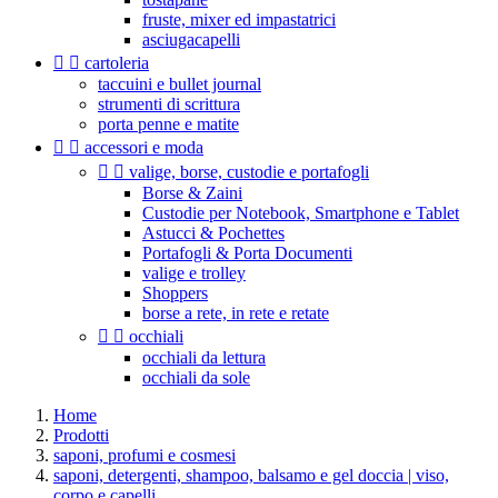
fruste, mixer ed impastatrici
asciugacapelli


cartoleria
taccuini e bullet journal
strumenti di scrittura
porta penne e matite


accessori e moda


valige, borse, custodie e portafogli
Borse & Zaini
Custodie per Notebook, Smartphone e Tablet
Astucci & Pochettes
Portafogli & Porta Documenti
valige e trolley
Shoppers
borse a rete, in rete e retate


occhiali
occhiali da lettura
occhiali da sole
Home
Prodotti
saponi, profumi e cosmesi
saponi, detergenti, shampoo, balsamo e gel doccia | viso,
corpo e capelli