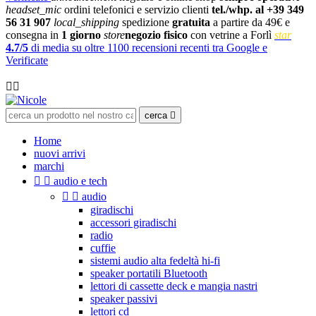
headset_mic
ordini telefonici e servizio clienti
tel./whp. al +39 349
56 31 907
local_shipping
spedizione
gratuita
a partire da 49€ e
consegna in
1 giorno
store
negozio fisico
con vetrine a Forlì
star
4.7/5
di media su oltre 1100 recensioni recenti tra Google e
Verificate

cerca

Home
nuovi arrivi
marchi


audio e tech


audio
giradischi
accessori giradischi
radio
cuffie
sistemi audio alta fedeltà hi-fi
speaker portatili Bluetooth
lettori di cassette deck e mangia nastri
speaker passivi
lettori cd