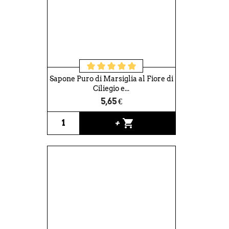
Sapone Puro di Marsiglia al Fiore di
Ciliegio e...
5,65 €
shopping_cart
+