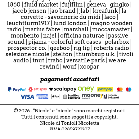
1860
|
fluid market
|
fujifilm
|
geneva
|
gingko
|
jacob jensen
|
jao brand
|
jlab
|
kreafunk
|
la
corvette - savonnerie du midi
|
laco
|
leuchtturm1917
|
lund london
|
magno wooden
radio
|
marius fabre
|
marshall
|
moccamaster
|
monbento
|
najel
|
officina naturae
|
passive
sound
|
pijama - colorful soft cases
|
polarbox
|
prospector co.
|
qeeboo
|
rig tig
|
roberts radio
|
selezione nicole
|
stelton
|
thumbsup u.k.
|
tivoli
audio
|
tnut
|
trabo
|
versatile paris
|
we are
rewind
|
wouf
|
xoopar
pagamenti accettati
© 2026 - "Nicole" e "nicole" sono marchi registrati.
Tutti i contenuti sono soggetti a copyright.
Nicole di Tonioli Nicoletta
P.IVA 02859721207
VIES VAT IT02859721207