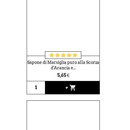
Sapone di Marsiglia puro alla Scorza
d'Arancia e...
5,65 €
shopping_cart
+