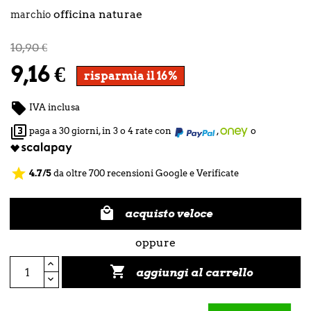
officina naturae
marchio
10,90 €
9,16 €
risparmia il 16%

IVA inclusa

paga a 30 giorni, in 3 o 4 rate con
,
o
star
4.7/5
da oltre 700 recensioni Google e Verificate

acquisto veloce
oppure

aggiungi al carrello