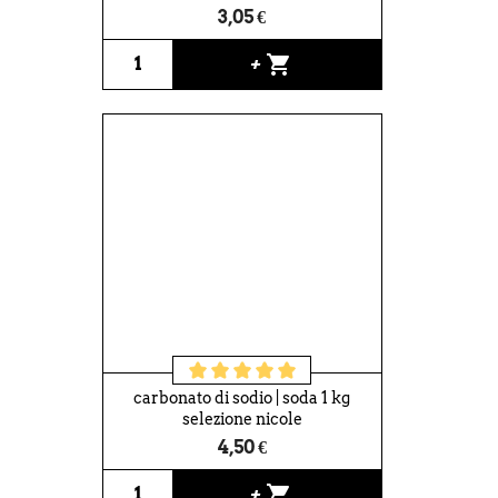
3,05 €
shopping_cart
+
carbonato di sodio | soda 1 kg
selezione nicole
4,50 €
shopping_cart
+