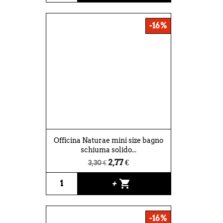
-16%
Officina Naturae mini size bagno
schiuma solido...
2,77 €
3,30 €
shopping_cart
+
-16%