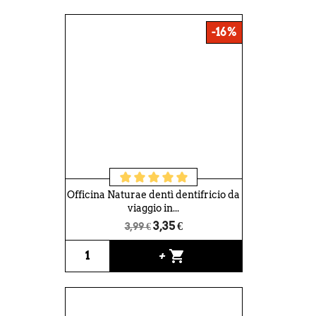
-16%
Officina Naturae dentì dentifricio da
viaggio in...
3,35 €
3,99 €
shopping_cart
+