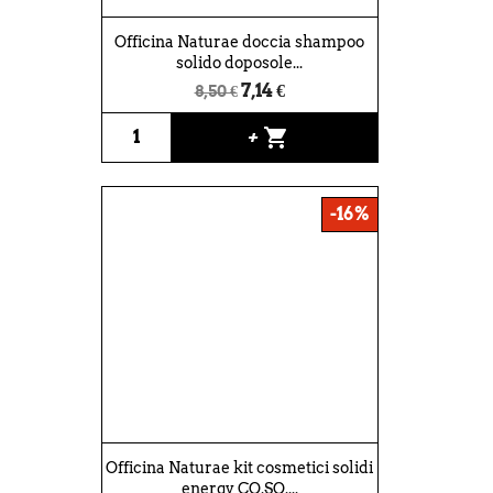
Officina Naturae doccia shampoo
solido doposole...
7,14 €
8,50 €
shopping_cart
+
-16%
Officina Naturae kit cosmetici solidi
energy CO.SO....