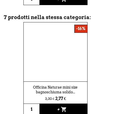
7 prodotti nella stessa categoria:
-16%
Officina Naturae mini size
bagnoschiuma solido...
2,77 €
3,30 €
shopping_cart
+