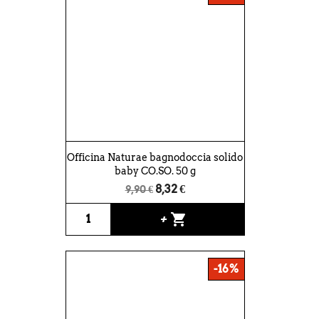
Officina Naturae bagnodoccia solido
baby CO.SO. 50 g
8,32 €
9,90 €
shopping_cart
+
-16%