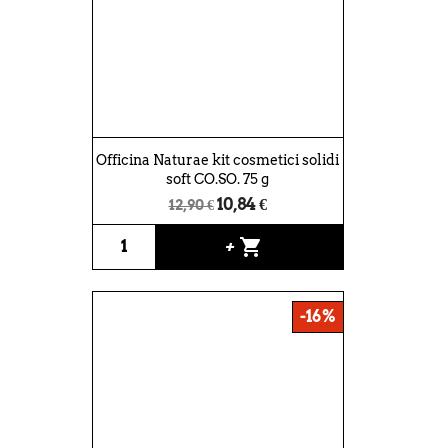
Officina Naturae kit cosmetici solidi
soft CO.SO. 75 g
10,84 €
12,90 €
shopping_cart
+
-16%