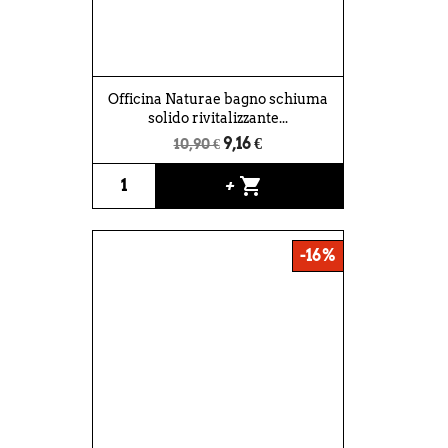
Officina Naturae bagno schiuma
solido rivitalizzante...
9,16 €
10,90 €
shopping_cart
+
-16%