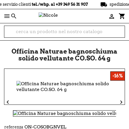
local_shipping
io clienti
tel./whp. al +39 349 56 31 907
spedizione
gratu

shopping_cart

Officina Naturae bagnoschiuma
solido vellutante CO.SO. 64 g
-16%


ON-COSOBGNVEL
referenza