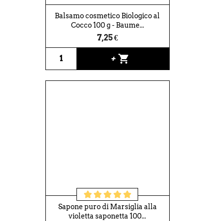
Balsamo cosmetico Biologico al
Cocco 100 g - Baume...
7,25 €
shopping_cart
+
Sapone puro di Marsiglia alla
violetta saponetta 100...