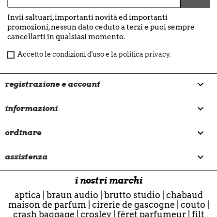
Invii saltuari, importanti novità ed importanti
promozioni, nessun dato ceduto a terzi e puoi sempre
cancellarti in qualsiasi momento.
Accetto le condizioni d'uso e la politica privacy.

registrazione e account

informazioni

ordinare

assistenza
i nostri marchi
aptica
|
braun audio
|
brutto studio
|
chabaud
maison de parfum
|
cirerie de gascogne
|
couto
|
crash baggage
|
crosley
|
féret parfumeur
|
filt