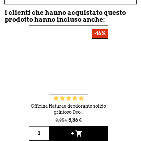
i clienti che hanno acquistato questo
prodotto hanno incluso anche:
-16%
Officina Naturae deodorante solido
grintoso Deo...
8,36 €
9,95 €
shopping_cart
+