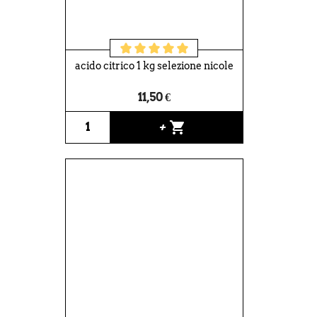
acido citrico 1 kg selezione nicole
11,50 €
shopping_cart
+