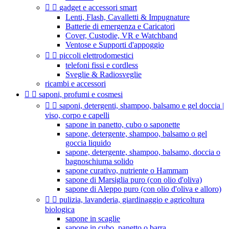


gadget e accessori smart
Lenti, Flash, Cavalletti & Impugnature
Batterie di emergenza e Caricatori
Cover, Custodie, VR e Watchband
Ventose e Supporti d'appoggio


piccoli elettrodomestici
telefoni fissi e cordless
Sveglie & Radiosveglie
ricambi e accessori


saponi, profumi e cosmesi


saponi, detergenti, shampoo, balsamo e gel doccia |
viso, corpo e capelli
sapone in panetto, cubo o saponette
sapone, detergente, shampoo, balsamo o gel
goccia liquido
sapone, detergente, shampoo, balsamo, doccia o
bagnoschiuma solido
sapone curativo, nutriente o Hammam
sapone di Marsiglia puro (con olio d'oliva)
sapone di Aleppo puro (con olio d'oliva e alloro)


pulizia, lavanderia, giardinaggio e agricoltura
biologica
sapone in scaglie
sapone in cubo, panetto o barra