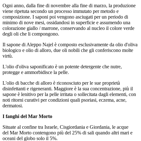
Ogni anno, dalla fine di novembre alla fine di marzo, la produzione
viene ripetuta secondo un processo immutato per metodo e
composizione. I saponi poi vengono asciugati per un periodo di
minimo di nove mesi, ossidandosi in superficie e assumendo una
colorazione giallo / marrone, conservando al nucleo il colore verde
degli oli che li compongono.
Il sapone di Aleppo Najel è composto esclusivamente da olio d'oliva
biologico e olio di alloro, due oli nobili che gli conferiscono molte
virtù.
L'olio d'oliva saponificato è un potente detergente che nutre,
protegge e ammorbidisce la pelle.
L'olio di bacche di alloro è riconosciuto per le sue proprietà
disinfettanti e rigeneranti. Maggiore è la sua concentrazione, più il
sapone è lenitivo per la pelle irritata o sollecitata dagli elementi, con
noti ritorni curativi per condizioni quali psoriasi, eczema, acne,
dermatosi.
I fanghi del Mar Morto
Situate al confine tra Israele, Cisgiordania e Giordania, le acque
del Mar Morto contengono più del 25% di sali quando altri mari e
oceani del globo solo il 5%.