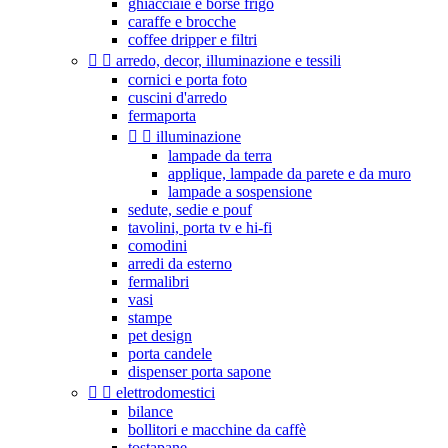
ghiacciaie e borse frigo
caraffe e brocche
coffee dripper e filtri


arredo, decor, illuminazione e tessili
cornici e porta foto
cuscini d'arredo
fermaporta


illuminazione
lampade da terra
applique, lampade da parete e da muro
lampade a sospensione
sedute, sedie e pouf
tavolini, porta tv e hi-fi
comodini
arredi da esterno
fermalibri
vasi
stampe
pet design
porta candele
dispenser porta sapone


elettrodomestici
bilance
bollitori e macchine da caffè
tostapane