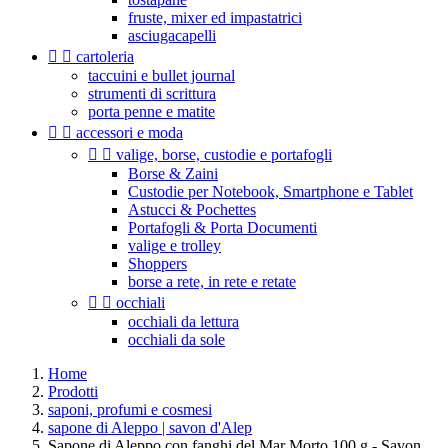
fruste, mixer ed impastatrici
asciugacapelli


cartoleria
taccuini e bullet journal
strumenti di scrittura
porta penne e matite


accessori e moda


valige, borse, custodie e portafogli
Borse & Zaini
Custodie per Notebook, Smartphone e Tablet
Astucci & Pochettes
Portafogli & Porta Documenti
valige e trolley
Shoppers
borse a rete, in rete e retate


occhiali
occhiali da lettura
occhiali da sole
Home
Prodotti
saponi, profumi e cosmesi
sapone di Aleppo | savon d'Alep
Sapone di Aleppo con fanghi del Mar Morto 100 g - Savon