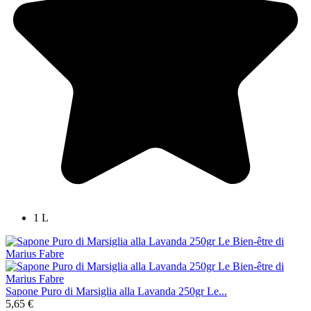
1 L
Sapone Puro di Marsiglia alla Lavanda 250gr Le...
5,65 €