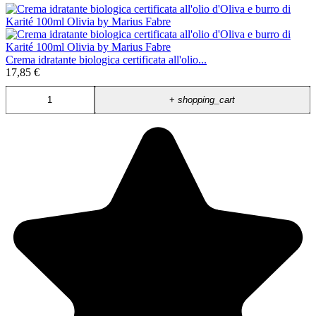
Crema idratante biologica certificata all'olio...
17,85 €
+
shopping_cart