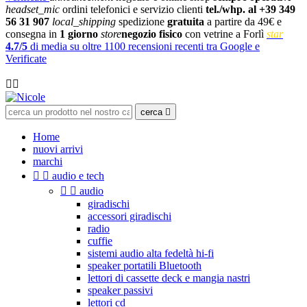
headset_mic
ordini telefonici e servizio clienti
tel./whp. al +39 349
56 31 907
local_shipping
spedizione
gratuita
a partire da 49€ e
consegna in
1 giorno
store
negozio fisico
con vetrine a Forlì
star
4.7/5
di media su oltre 1100 recensioni recenti tra Google e
Verificate

cerca

Home
nuovi arrivi
marchi


audio e tech


audio
giradischi
accessori giradischi
radio
cuffie
sistemi audio alta fedeltà hi-fi
speaker portatili Bluetooth
lettori di cassette deck e mangia nastri
speaker passivi
lettori cd