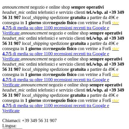
announcement
negozio e online shop
sempre operativi
headset_mic
ordini telefonici e servizio clienti
tel./whp. al +39 349
56 31 907
local_shipping
spedizione
gratuita
a partire da 49€ e
consegna in
1 giorno
store
negozio fisico
con vetrine a Forlì
star
4.7/5
di media su oltre 1100 recensioni recenti tra Google e
Verificate
announcement
negozio e online shop
sempre operativi
headset_mic
ordini telefonici e servizio clienti
tel./whp. al +39 349
56 31 907
local_shipping
spedizione
gratuita
a partire da 49€ e
consegna in
1 giorno
store
negozio fisico
con vetrine a Forlì
star
4.7/5
di media su oltre 1100 recensioni recenti tra Google e
Verificate
announcement
negozio e online shop
sempre operativi
headset_mic
ordini telefonici e servizio clienti
tel./whp. al +39 349
56 31 907
local_shipping
spedizione
gratuita
a partire da 49€ e
consegna in
1 giorno
store
negozio fisico
con vetrine a Forlì
star
4.7/5
di media su oltre 1100 recensioni recenti tra Google e
Verificate
announcement
negozio e online shop
sempre operativi
headset_mic
ordini telefonici e servizio clienti
tel./whp. al +39 349
56 31 907
local_shipping
spedizione
gratuita
a partire da 49€ e
consegna in
1 giorno
store
negozio fisico
con vetrine a Forlì
star
4.7/5
di media su oltre 1100 recensioni recenti tra Google e
Verificate
Chiamaci:
+39 349 56 31 907
Lingua: