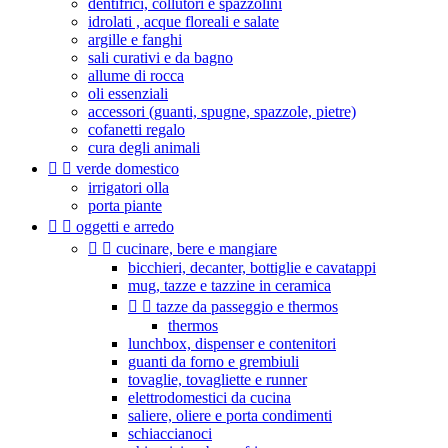
dentifrici, collutori e spazzolini
idrolati , acque floreali e salate
argille e fanghi
sali curativi e da bagno
allume di rocca
oli essenziali
accessori (guanti, spugne, spazzole, pietre)
cofanetti regalo
cura degli animali


verde domestico
irrigatori olla
porta piante


oggetti e arredo


cucinare, bere e mangiare
bicchieri, decanter, bottiglie e cavatappi
mug, tazze e tazzine in ceramica


tazze da passeggio e thermos
thermos
lunchbox, dispenser e contenitori
guanti da forno e grembiuli
tovaglie, tovagliette e runner
elettrodomestici da cucina
saliere, oliere e porta condimenti
schiaccianoci