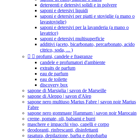
detergenti e detersivi solidi e in polvere
saponi e detersivi liquidi
saponi e detersivi per piatti e stoviglie (a mano o
lavastoviglie)
saponi e detersivi per la lavanderia (a mano o
lavatrice)
saponi e detersivi multisuperficie
additivi (aceto, bicarbonato, percarbonato, acido
citrico, soda, ... )


profumi, candele e fragranze
candele e profumatori d'ambiente
extraits de parfum
eau de parfum
eau de toilette
discovery box
sapone di Marsiglia | savon de Marseille
sapone di Aleppo | savon d'Alep
sapone nero multiuso Marius Fabre | savon noir Marius
Fabre
sapone nero gommage Hammam | savon noir Marocain
creme, pomate, oli, balsami e burri
maschere e impacchi viso, capelli e corpo
deodoranti, rinfrescanti, disinfettanti
rasatura, depilazione, barba e dopobarba