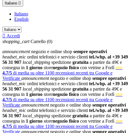
Italiano

Italiano
English

Accedi
shopping_cart
Carrello
(0)
announcement
negozio e online shop
sempre operativi
headset_mic
ordini telefonici e servizio clienti
tel./whp. al +39 349
56 31 907
local_shipping
spedizione
gratuita
a partire da 49€ e
consegna in
1 giorno
store
negozio fisico
con vetrine a Forlì
star
4.7/5
di media su oltre 1100 recensioni recenti tra Google e
Verificate
announcement
negozio e online shop
sempre operativi
headset_mic
ordini telefonici e servizio clienti
tel./whp. al +39 349
56 31 907
local_shipping
spedizione
gratuita
a partire da 49€ e
consegna in
1 giorno
store
negozio fisico
con vetrine a Forlì
star
4.7/5
di media su oltre 1100 recensioni recenti tra Google e
Verificate
announcement
negozio e online shop
sempre operativi
headset_mic
ordini telefonici e servizio clienti
tel./whp. al +39 349
56 31 907
local_shipping
spedizione
gratuita
a partire da 49€ e
consegna in
1 giorno
store
negozio fisico
con vetrine a Forlì
star
4.7/5
di media su oltre 1100 recensioni recenti tra Google e
Verificate
announcement
negozio e online shop
sempre operativi