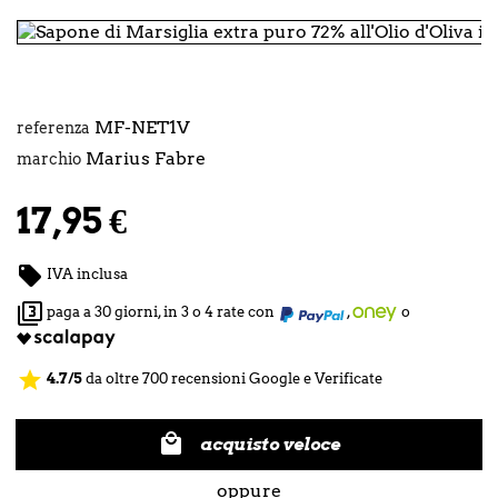
MF-NET1V
referenza
Marius Fabre
marchio
17,95 €

IVA inclusa

paga a 30 giorni, in 3 o 4 rate con
,
o
star
4.7/5
da oltre 700 recensioni Google e Verificate

acquisto veloce
oppure