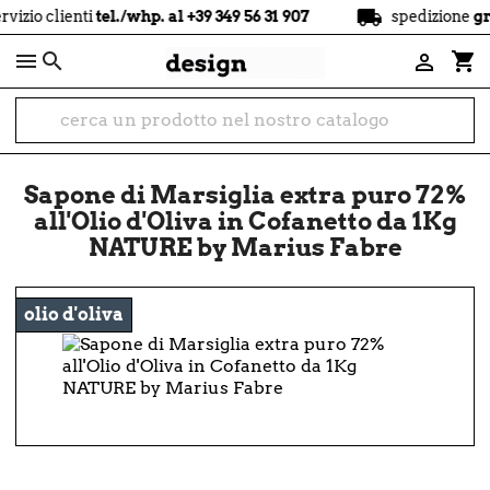
local_shipping
nti
tel./whp. al +39 349 56 31 907
spedizione
gratuita
a p

shopping_cart

Sapone di Marsiglia extra puro 72%
all'Olio d'Oliva in Cofanetto da 1Kg
NATURE by Marius Fabre
olio d'oliva