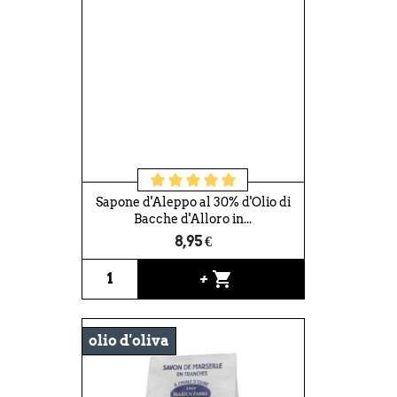
Sapone d'Aleppo al 30% d'Olio di
Bacche d'Alloro in...
8,95 €
shopping_cart
+
olio d'oliva