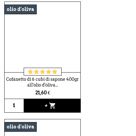
olio d'oliva
Cofanetto di 6 cubi di sapone 400gr
all'olio d'oliva...
21,60 €
shopping_cart
+
olio d'oliva