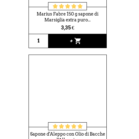
Marius Fabre 150 g sapone di
Marsiglia extra puro...
3,35 €
shopping_cart
+
Sapone d'Aleppo con Olio di Bacche