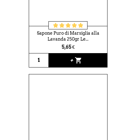
Sapone Puro di Marsiglia alla
Lavanda 250gr Le...
5,65 €
shopping_cart
+