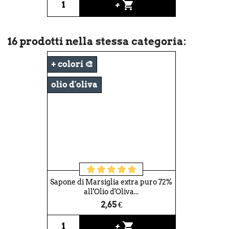
shopping_cart
+
16 prodotti nella stessa categoria:
+ colori 🎨
olio d'oliva
Sapone di Marsiglia extra puro 72%
all'Olio d'Oliva...
2,65 €
shopping_cart
+