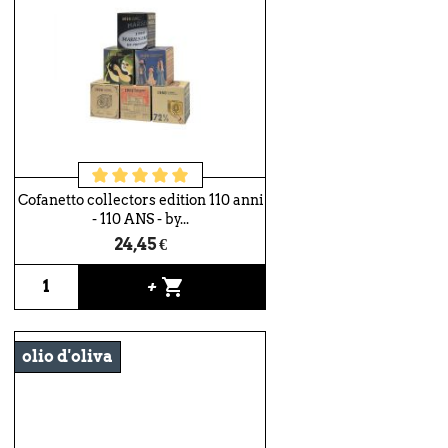
Cofanetto collectors edition 110 anni
- 110 ANS - by...
24,45 €
shopping_cart
+
olio d'oliva