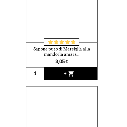
Sapone puro di Marsiglia alla
mandorla amara...
3,05 €
shopping_cart
+