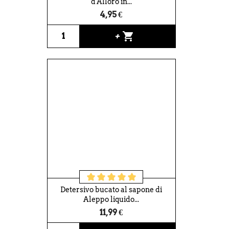
d'Alloro in...
4,95 €
shopping_cart
+
Detersivo bucato al sapone di
Aleppo liquido...
11,99 €