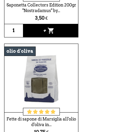
Saponetta Collectors Edition 200gr
"Nostradamus" by...
3,50 €
shopping_cart
+
olio d'oliva
Fette di sapone di Marsiglia all'olio
d'oliva in...