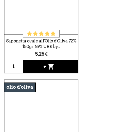
Saponetta ovale all'Olio d'Oliva 72%
150gr NATURE by...
5,25 €
shopping_cart
+
olio d'oliva