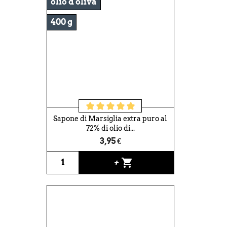
olio d'oliva
400 g
Sapone di Marsiglia extra puro al
72% di olio di...
3,95 €
shopping_cart
+