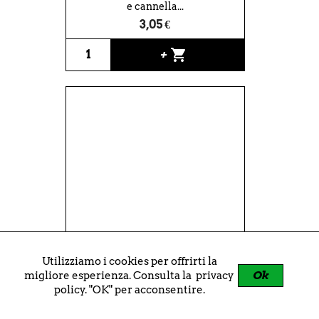
e cannella...
3,05 €
shopping_cart
+
Utilizziamo i cookies per offrirti la
Fette di sapone di Marsiglia all'olio
Ok
migliore esperienza. Consulta la
privacy
d'oliva in...
policy
. "OK" per acconsentire.
10,75 €