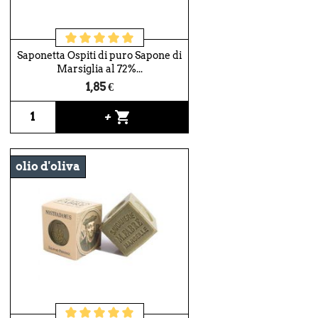
Saponetta Ospiti di puro Sapone di
Marsiglia al 72%...
1,85 €
shopping_cart
+
olio d'oliva