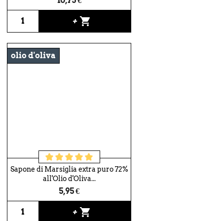
10,75 €
shopping_cart
+
olio d'oliva
Sapone di Marsiglia extra puro 72%
all'Olio d'Oliva...
5,95 €
shopping_cart
+