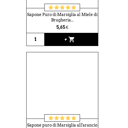
Sapone Puro di Marsiglia al Miele di
Brugheria...
5,65 €
shopping_cart
+
Sapone puro di Marsiglia all'arancio