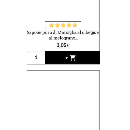
Sapone puro di Marsiglia al ciliegio e
al melograno...
3,05 €
shopping_cart
+