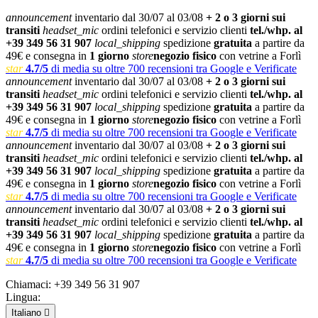
announcement
inventario dal 30/07 al 03/08
+ 2 o 3 giorni sui
transiti
headset_mic
ordini telefonici e servizio clienti
tel./whp. al
+39 349 56 31 907
local_shipping
spedizione
gratuita
a partire da
49€ e consegna in
1 giorno
store
negozio fisico
con vetrine a Forlì
star
4.7/5
di media su oltre 700 recensioni tra Google e Verificate
announcement
inventario dal 30/07 al 03/08
+ 2 o 3 giorni sui
transiti
headset_mic
ordini telefonici e servizio clienti
tel./whp. al
+39 349 56 31 907
local_shipping
spedizione
gratuita
a partire da
49€ e consegna in
1 giorno
store
negozio fisico
con vetrine a Forlì
star
4.7/5
di media su oltre 700 recensioni tra Google e Verificate
announcement
inventario dal 30/07 al 03/08
+ 2 o 3 giorni sui
transiti
headset_mic
ordini telefonici e servizio clienti
tel./whp. al
+39 349 56 31 907
local_shipping
spedizione
gratuita
a partire da
49€ e consegna in
1 giorno
store
negozio fisico
con vetrine a Forlì
star
4.7/5
di media su oltre 700 recensioni tra Google e Verificate
announcement
inventario dal 30/07 al 03/08
+ 2 o 3 giorni sui
transiti
headset_mic
ordini telefonici e servizio clienti
tel./whp. al
+39 349 56 31 907
local_shipping
spedizione
gratuita
a partire da
49€ e consegna in
1 giorno
store
negozio fisico
con vetrine a Forlì
star
4.7/5
di media su oltre 700 recensioni tra Google e Verificate
Chiamaci:
+39 349 56 31 907
Lingua:
Italiano
