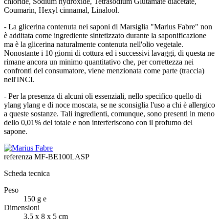
chloride, Sodium hydroxide, Tetrasodium Glutamate diacetate,
Coumarin, Hexyl cinnamal, Linalool.
- La glicerina contenuta nei saponi di Marsiglia "Marius Fabre" non
è additata come ingrediente sintetizzato durante la saponificazione
ma è la glicerina naturalmente contenuta nell'olio vegetale.
Nonostante i 10 giorni di cottura ed i successivi lavaggi, di questa ne
rimane ancora un minimo quantitativo che, per correttezza nei
confronti del consumatore, viene menzionata come parte (traccia)
nell'INCI.
- Per la presenza di alcuni oli essenziali, nello specifico quello di
ylang ylang e di noce moscata, se ne sconsiglia l'uso a chi è allergico
a queste sostanze. Tali ingredienti, comunque, sono presenti in meno
dello 0,01% del totale e non interferiscono con il profumo del
sapone.
referenza
MF-BE100LASP
Scheda tecnica
Peso
150 g e
Dimensioni
3.5 x 8 x 5 cm