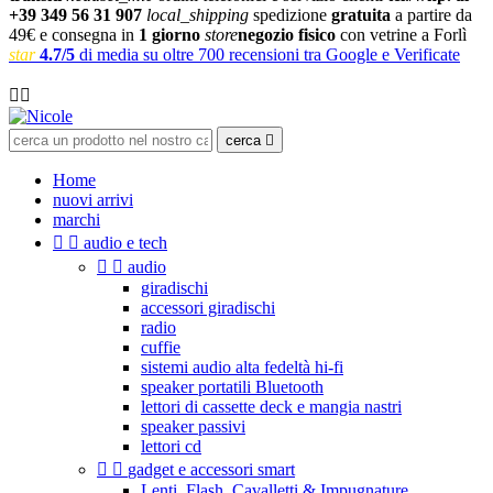
+39 349 56 31 907
local_shipping
spedizione
gratuita
a partire da
49€ e consegna in
1 giorno
store
negozio fisico
con vetrine a Forlì
star
4.7/5
di media su oltre 700 recensioni tra Google e Verificate

cerca

Home
nuovi arrivi
marchi


audio e tech


audio
giradischi
accessori giradischi
radio
cuffie
sistemi audio alta fedeltà hi-fi
speaker portatili Bluetooth
lettori di cassette deck e mangia nastri
speaker passivi
lettori cd


gadget e accessori smart
Lenti, Flash, Cavalletti & Impugnature