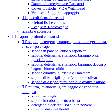
Batterie di emergenza e Caricatori
Cover, Custodie, VR e Watchband
Ventose e Supporti d'appoggio


piccoli elettrodomestici
telefoni fissi e cordless
Sveglie & Radiosveglie
ricambi e accessori


saponi, profumi e cosmesi


saponi, detergenti, shampoo, balsamo e gel doccia |
viso, corpo e capelli
sapone in panetto, cubo o saponette
sapone, detergente, shampoo, balsamo o gel
goccia liquido
sapone, detergente, shampoo, balsamo, doccia o
bagnoschiuma solido
sapone curativo, nutriente o Hammam
sapone di Marsiglia puro (con olio d'oliva)
sapone di Aleppo puro (con olio d'oliva e alloro)


pulizia, lavanderia, giardinaggio e agricoltura
biologica
sapone in scaglie
sapone in cubo, panetto o barra
detergenti e detersivi solidi e in polvere
saponi e detersivi liquidi