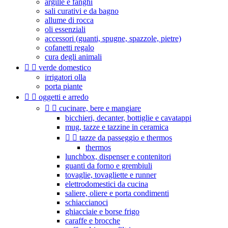
argille e fanghi
sali curativi e da bagno
allume di rocca
oli essenziali
accessori (guanti, spugne, spazzole, pietre)
cofanetti regalo
cura degli animali


verde domestico
irrigatori olla
porta piante


oggetti e arredo


cucinare, bere e mangiare
bicchieri, decanter, bottiglie e cavatappi
mug, tazze e tazzine in ceramica


tazze da passeggio e thermos
thermos
lunchbox, dispenser e contenitori
guanti da forno e grembiuli
tovaglie, tovagliette e runner
elettrodomestici da cucina
saliere, oliere e porta condimenti
schiaccianoci
ghiacciaie e borse frigo
caraffe e brocche