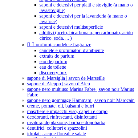
saponi e detersivi per piatti e stoviglie (a mano o
lavastoviglie)
saponi e detersivi per la lavanderia (a mano o
lavatrice)
saponi e detersivi multisuperficie
additivi (aceto, bicarbonato, percarbonato, acido
citrico, soda, ... )


profumi, candele e fragranze
candele e profumatori d'ambiente
extraits de parfum
eau de parfum
eau de toilette
discovery box
sapone di Marsiglia | savon de Marseille
sapone di Aleppo | savon d'Alep
sapone nero multiuso Marius Fabre | savon noir Marius
Fabre
sapone nero gommage Hammam | savon noir Marocain
creme, pomate, oli, balsami e burri
maschere e impacchi viso, capelli e corpo
deodoranti, rinfrescanti, disinfettanti
rasatura, depilazione, barba e dopobarba
dentifrici, collutori e spazzolini
idrolati , acque floreali e salate