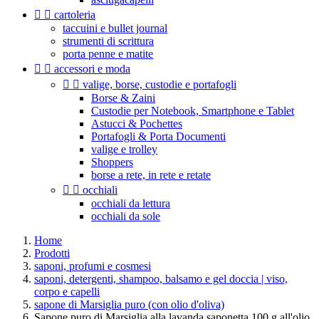


cartoleria
taccuini e bullet journal
strumenti di scrittura
porta penne e matite


accessori e moda


valige, borse, custodie e portafogli
Borse & Zaini
Custodie per Notebook, Smartphone e Tablet
Astucci & Pochettes
Portafogli & Porta Documenti
valige e trolley
Shoppers
borse a rete, in rete e retate


occhiali
occhiali da lettura
occhiali da sole
Home
Prodotti
saponi, profumi e cosmesi
saponi, detergenti, shampoo, balsamo e gel doccia | viso,
corpo e capelli
sapone di Marsiglia puro (con olio d'oliva)
Sapone puro di Marsiglia alla lavanda saponetta 100 g all'olio