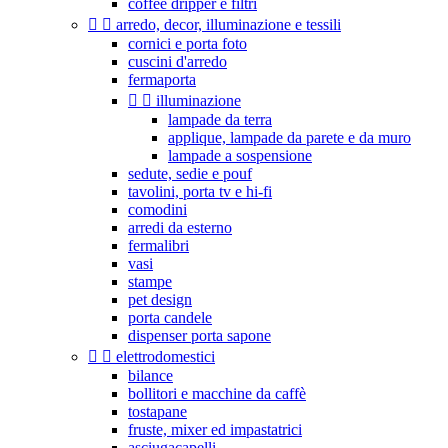
coffee dripper e filtri


arredo, decor, illuminazione e tessili
cornici e porta foto
cuscini d'arredo
fermaporta


illuminazione
lampade da terra
applique, lampade da parete e da muro
lampade a sospensione
sedute, sedie e pouf
tavolini, porta tv e hi-fi
comodini
arredi da esterno
fermalibri
vasi
stampe
pet design
porta candele
dispenser porta sapone


elettrodomestici
bilance
bollitori e macchine da caffè
tostapane
fruste, mixer ed impastatrici
asciugacapelli