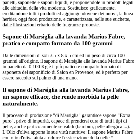
panetti, saponette e saponi liquidi, e proponendole in prodotti legati
alle abitudini della vita moderna. Sostituisce graficamente,
ereditandone tutti i prodotti ed aggiungendovene dei nuovi, la linea
herbier, oggi fuori produzione, e caratterizzata, nelle sue etichette,
dalle illustrazioni erbario delle fragranze proposte.
Sapone di Marsiglia alla lavanda Marius Fabre,
pratico e compatto formato da 100 grammi
Dalle dimensioni di soli 3.5 x 8 x 5 cm ed un peso di circa 100
grammi all'origine, il sapone di Marsiglia alla lavanda Marius Fabre
in panetto da 0.100 Kg è il più pratico e compatto formato di
saponetta del saponificio di Salon en Provence, ed è perfetto per
essere raccolto sul palmo di una mano.
Il sapone di Marsiglia alla lavanda Marius Fabre,
un sapone efficace, che rende morbida la pelle
naturalmente
.
Il processo di produzione "di Marsiglia" garantisce sapone "Extra
puro", privo di impurità, capace di prendersi cura di tutti i tipi di
pelle, anche particolarmente sensibili (bambini, pelle allergica ...).
L'Olio d'oliva apporta le sue virtù nutritive: Il sapone Marius Fabre
con olio d'oliva aiuta a ridurre l'essiccazione della pelle *.