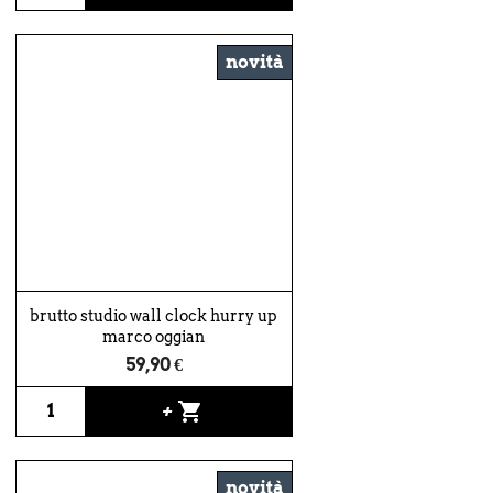
novità
brutto studio wall clock hurry up
marco oggian
59,90 €
shopping_cart
+
novità