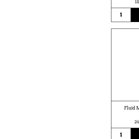
15
Fluid 
24