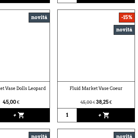
novità
-15%
novità
et Vase Dolls Leopard
Fluid Market Vase Coeur
45,00 €
38,25 €
45,00 €
shopping_cart
shopping_cart
+
+
novità
novità