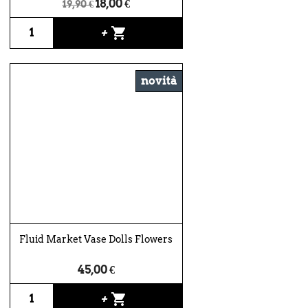
18,00 €
19,90 €
shopping_cart
+
novità
Fluid Market Vase Dolls Flowers
45,00 €
shopping_cart
+