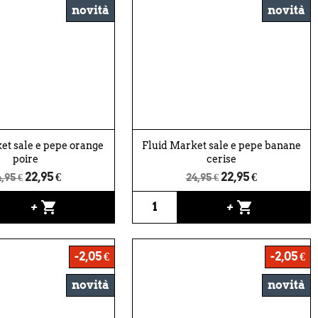
novità
novità
et sale e pepe orange
Fluid Market sale e pepe banane
poire
cerise
22,95 €
22,95 €
,95 €
24,95 €
shopping_cart
shopping_cart
+
+
-2,05 €
-2,05 €
novità
novità