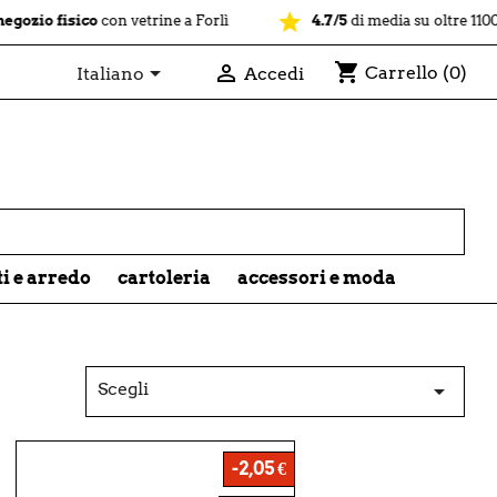
star
sico
con vetrine a Forlì
4.7/5
di media su oltre 1100 recensio
shopping_cart


Carrello
(0)
Italiano
Accedi

ti e arredo
cartoleria
accessori e moda
Scegli

-2,05 €