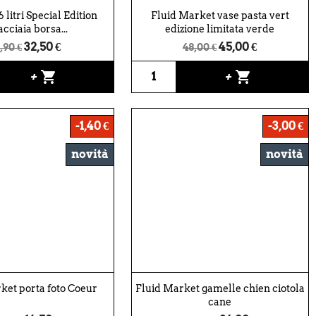
 litri Special Edition
Fluid Market vase pasta vert
acciaia borsa...
edizione limitata verde
32,50 €
45,00 €
,90 €
48,00 €
shopping_cart
shopping_cart
+
+
-1,40 €
-3,00 €
novità
novità
ket porta foto Coeur
Fluid Market gamelle chien ciotola
cane