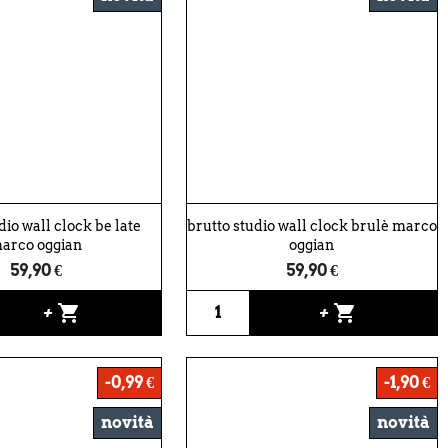
dio wall clock be late
brutto studio wall clock brulè marco
arco oggian
oggian
59,90 €
59,90 €
shopping_cart
shopping_cart
+
+
-0,99 €
-1,90 €
novità
novità