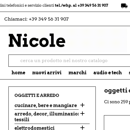
local_shipping
ici e servizio clienti
tel./whp. al +39 349 56 31 907
spedizio
Chiamaci:
+39 349 56 31 907
home
nuovi arrivi
marchi
audio e tech
oggetti
OGGETTI E ARREDO
Ci sono 259 

cucinare, bere e mangiare

arredo, decor, illuminazione e
tessili

elettrodomestici