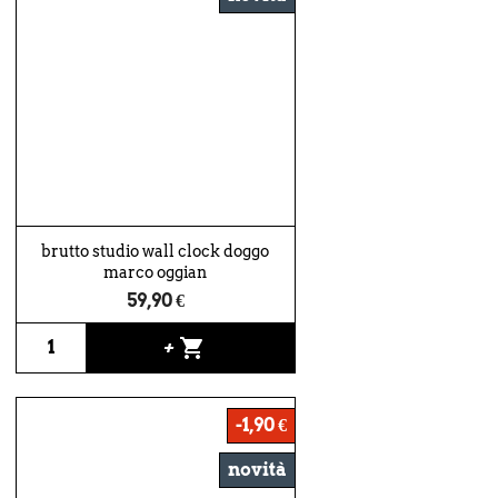
brutto studio wall clock doggo
marco oggian
59,90 €
shopping_cart
+
-1,90 €
novità