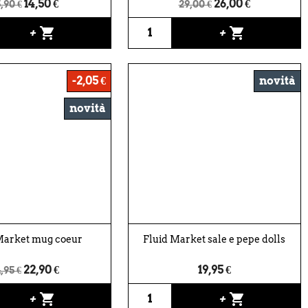
14,50 €
26,00 €
,90 €
29,00 €
shopping_cart
shopping_cart
+
+
-2,05 €
novità
novità
Market mug coeur
Fluid Market sale e pepe dolls
22,90 €
19,95 €
,95 €
shopping_cart
shopping_cart
+
+