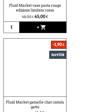
Fluid Market vase pasta rouge
edizione limitata rossa
45,00 €
48,00 €
shopping_cart
+
-1,90 €
novità
Fluid Market gamelle chat ciotola
gatto