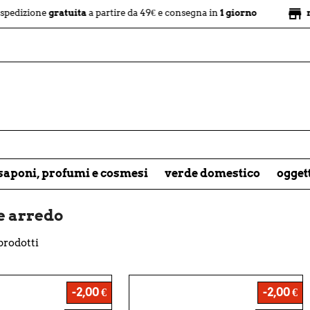
store
ne
gratuita
a partire da 49€ e consegna in
1 giorno
negozio fi
saponi, profumi e cosmesi
verde domestico
ogget
 e arredo
prodotti
-2,00 €
-2,00 €