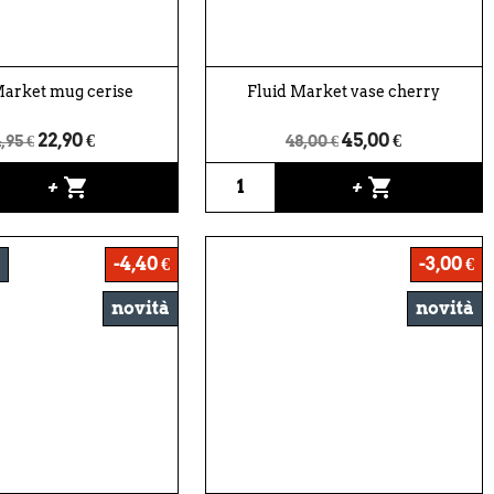
Market mug cerise
Fluid Market vase cherry
22,90 €
45,00 €
,95 €
48,00 €
shopping_cart
shopping_cart
+
+
-4,40 €
-3,00 €
novità
novità