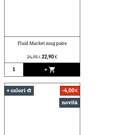
Fluid Market mug poire
22,90 €
24,95 €
shopping_cart
+
+ colori 🎨
-4,00 €
novità