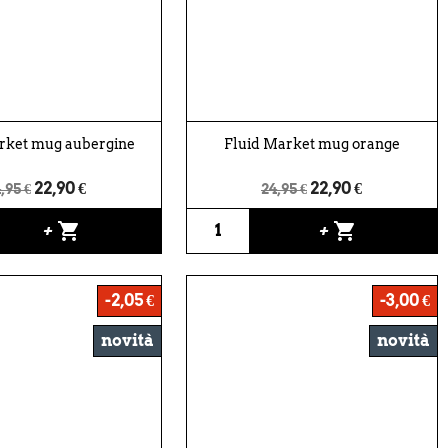
rket mug aubergine
Fluid Market mug orange
22,90 €
22,90 €
,95 €
24,95 €
shopping_cart
shopping_cart
+
+
-2,05 €
-3,00 €
novità
novità