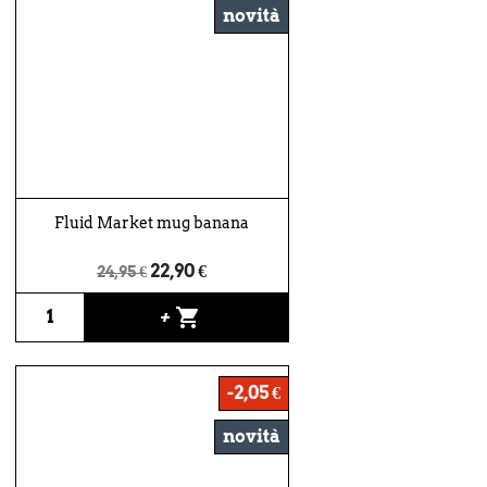
novità
Fluid Market mug banana
22,90 €
24,95 €
shopping_cart
+
-2,05 €
novità