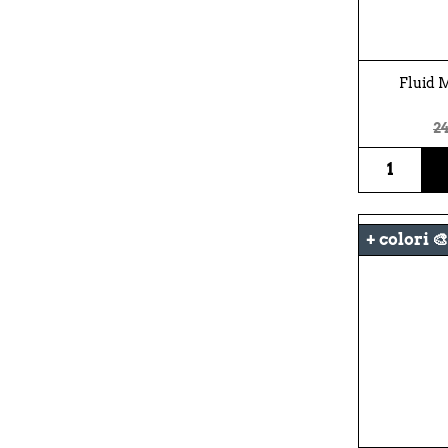
Fluid 
24
+ colori 🎨