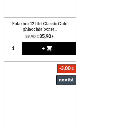
Polarbox 12 litri Classic Gold
ghiacciaia borsa...
35,90 €
39,90 €
shopping_cart
+
-3,00 €
novità