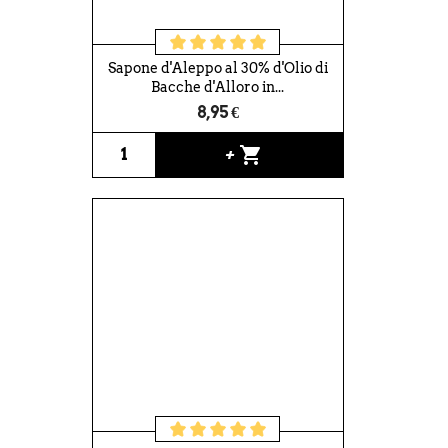
Sapone d'Aleppo al 30% d'Olio di
Bacche d'Alloro in...
8,95 €
shopping_cart
+