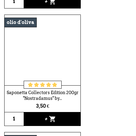
shopping_cart
+
olio d'oliva
Saponetta Collectors Edition 200gr
"Nostradamus" by...
3,50 €
shopping_cart
+