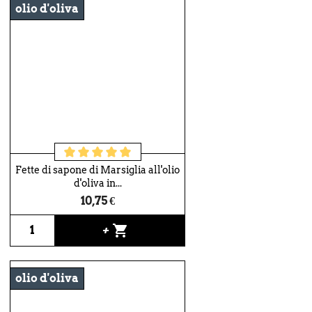
olio d'oliva
Fette di sapone di Marsiglia all'olio
d'oliva in...
10,75 €
shopping_cart
+
olio d'oliva