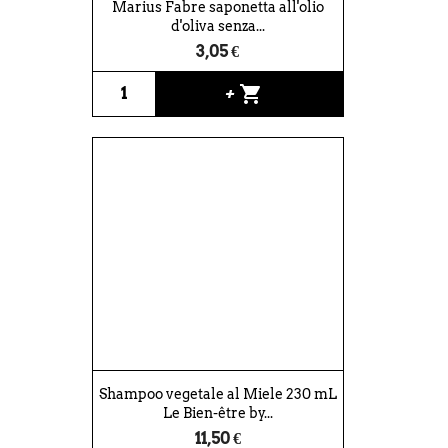
Marius Fabre saponetta all'olio
d'oliva senza...
3,05 €
shopping_cart
+
Shampoo vegetale al Miele 230 mL
Le Bien-être by...
11,50 €