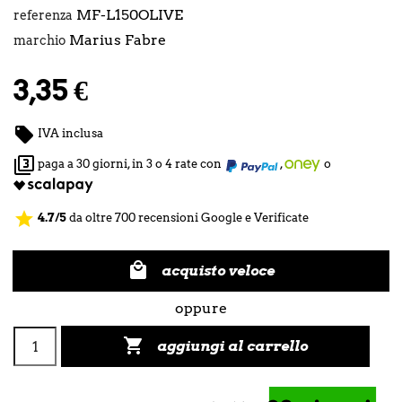
MF-L150OLIVE
referenza
Marius Fabre
marchio
3,35 €

IVA inclusa

paga a 30 giorni, in 3 o 4 rate con
,
o
star
4.7/5
da oltre 700 recensioni Google e Verificate

acquisto veloce
oppure

aggiungi al carrello