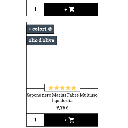
shopping_cart
+
+ colori 🎨
olio d'oliva
Sapone nero Marius Fabre Multiuso
liquido di...
9,75 €
shopping_cart
+