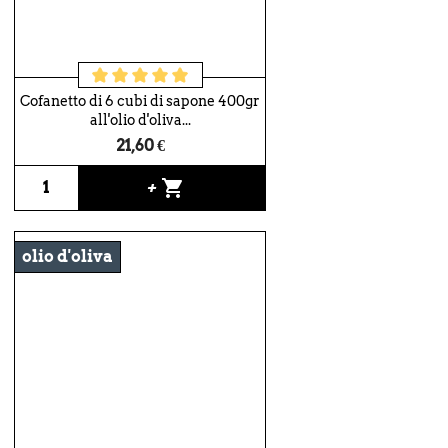
Cofanetto di 6 cubi di sapone 400gr
all'olio d'oliva...
21,60 €
shopping_cart
+
olio d'oliva