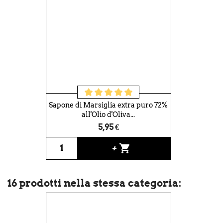
Sapone di Marsiglia extra puro 72%
all'Olio d'Oliva...
5,95 €
shopping_cart
+
16 prodotti nella stessa categoria: