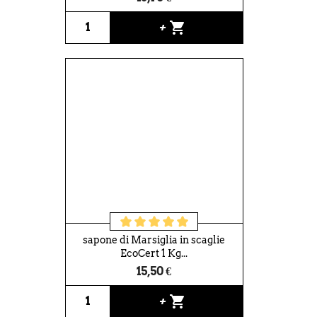
shopping_cart
+
sapone di Marsiglia in scaglie
EcoCert 1 Kg...
15,50 €
shopping_cart
+