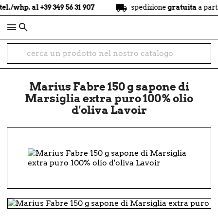
local_shipping
al +39 349 56 31 907
spedizione
gratuita
a partire da 49

Marius Fabre 150 g sapone di
Marsiglia extra puro 100% olio
d'oliva Lavoir