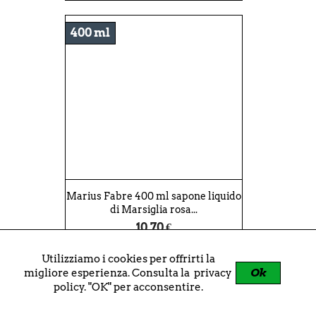
400 ml
Marius Fabre 400 ml sapone liquido
di Marsiglia rosa...
10,70 €
shopping_cart
+
Utilizziamo i cookies per offrirti la
Ok
migliore esperienza. Consulta la
privacy
policy
. "OK" per acconsentire.