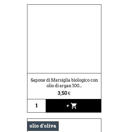
Sapone di Marsiglia biologico con
olio di argan 100...
3,50 €
shopping_cart
+
olio d'oliva