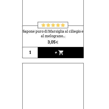
Sapone puro di Marsiglia al ciliegio e
al melograno...
3,05 €
shopping_cart
+