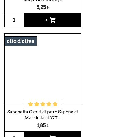
5,25 €
shopping_cart
+
olio d'oliva
Saponetta Ospiti di puro Sapone di
Marsiglia al 72%...
1,85 €