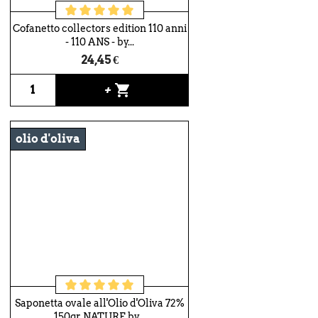
Cofanetto collectors edition 110 anni
- 110 ANS - by...
24,45 €
shopping_cart
+
olio d'oliva
Saponetta ovale all'Olio d'Oliva 72%
150gr NATURE by...