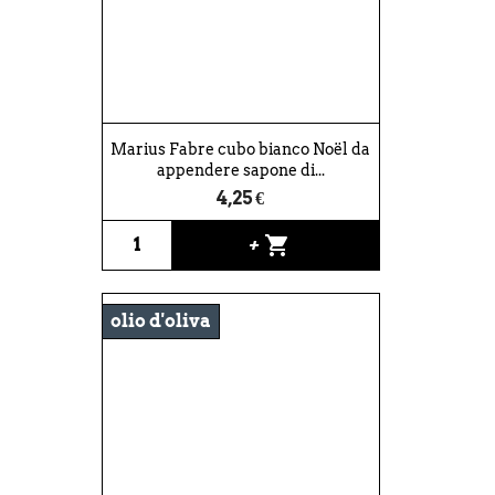
Marius Fabre cubo bianco Noël da
appendere sapone di...
4,25 €
shopping_cart
+
olio d'oliva