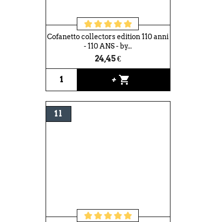
Cofanetto collectors edition 110 anni
- 110 ANS - by...
24,45 €
shopping_cart
+
1 l