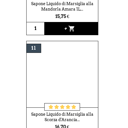
Sapone Liquido di Marsiglia alla
Mandorla Amara 1L...
15,75 €
shopping_cart
+
1 l
Sapone Liquido di Marsiglia alla
Scorza d'Arancia...
16,70 €