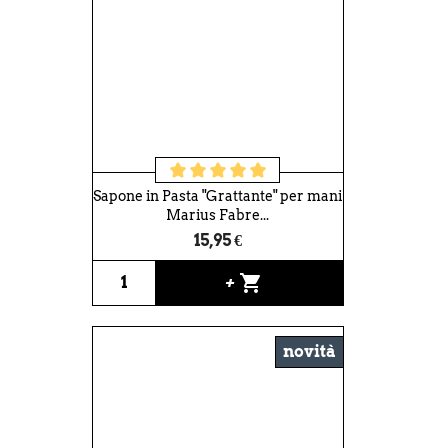
Sapone in Pasta "Grattante" per mani
Marius Fabre...
15,95 €
shopping_cart
+
novità