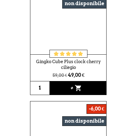
non disponibile
Gingko Cube Plus clock cherry
ciliegio
49,00 €
59,00 €
shopping_cart
+
-6,00 €
non disponibile