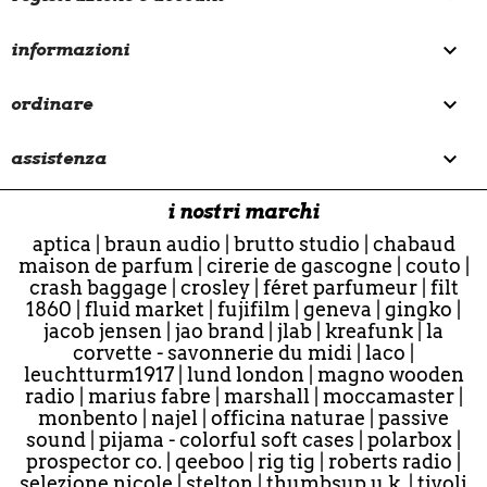

informazioni

ordinare

assistenza
i nostri marchi
aptica
|
braun audio
|
brutto studio
|
chabaud
maison de parfum
|
cirerie de gascogne
|
couto
|
crash baggage
|
crosley
|
féret parfumeur
|
filt
1860
|
fluid market
|
fujifilm
|
geneva
|
gingko
|
jacob jensen
|
jao brand
|
jlab
|
kreafunk
|
la
corvette - savonnerie du midi
|
laco
|
leuchtturm1917
|
lund london
|
magno wooden
radio
|
marius fabre
|
marshall
|
moccamaster
|
monbento
|
najel
|
officina naturae
|
passive
sound
|
pijama - colorful soft cases
|
polarbox
|
prospector co.
|
qeeboo
|
rig tig
|
roberts radio
|
selezione nicole
|
stelton
|
thumbsup u.k.
|
tivoli