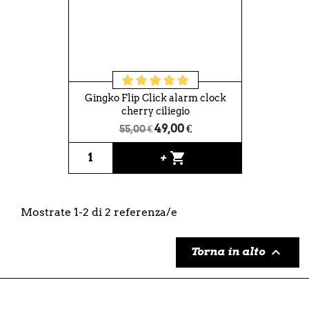
Gingko Flip Click alarm clock
cherry ciliegio
49,00 €
55,00 €
shopping_cart
+
Mostrate 1-2 di 2 referenza/e

Torna in alto