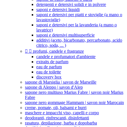
detergenti e detersivi solidi e in polvere
saponi e detersivi liquidi
saponi e detersivi per piatti e stoviglie (a mano o
lavastoviglie)
saponi e detersivi per la lavanderia (a mano o
lavatrice)
saponi e detersivi multisuperficie
additivi (aceto, bicarbonato, percarbonato, acido
citrico, soda, ... )


profumi, candele e fragranze
candele e profumatori d'ambiente
extraits de parfum
eau de parfum
eau de toilette
discovery box
sapone di Marsiglia | savon de Marseille
sapone di Aleppo | savon d'Alep
sapone nero multiuso Marius Fabre | savon noir Marius
Fabre
sapone nero gommage Hammam | savon noir Marocain
creme, pomate, oli, balsami e burri
maschere e impacchi viso, capelli e corpo
deodoranti, rinfrescanti, disinfettanti
rasatura, depilazione, barba e dopobarba