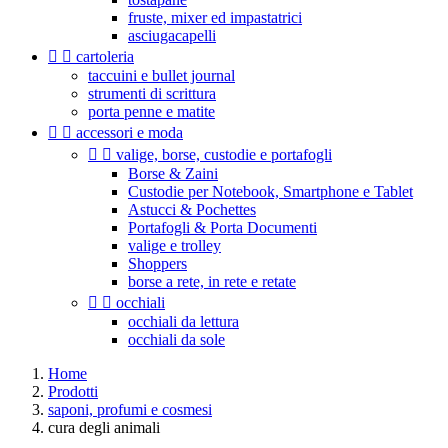
fruste, mixer ed impastatrici
asciugacapelli


cartoleria
taccuini e bullet journal
strumenti di scrittura
porta penne e matite


accessori e moda


valige, borse, custodie e portafogli
Borse & Zaini
Custodie per Notebook, Smartphone e Tablet
Astucci & Pochettes
Portafogli & Porta Documenti
valige e trolley
Shoppers
borse a rete, in rete e retate


occhiali
occhiali da lettura
occhiali da sole
Home
Prodotti
saponi, profumi e cosmesi
cura degli animali