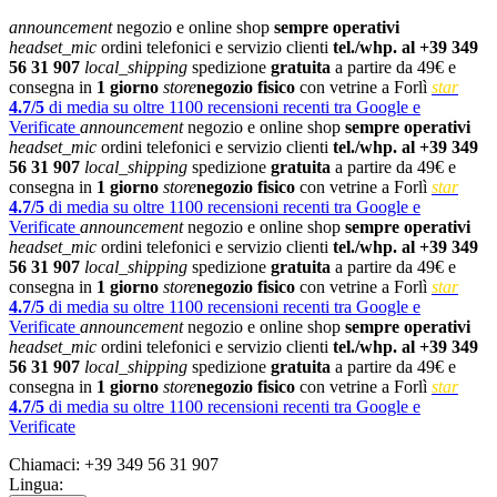
announcement
negozio e online shop
sempre operativi
headset_mic
ordini telefonici e servizio clienti
tel./whp. al +39 349
56 31 907
local_shipping
spedizione
gratuita
a partire da 49€ e
consegna in
1 giorno
store
negozio fisico
con vetrine a Forlì
star
4.7/5
di media su oltre 1100 recensioni recenti tra Google e
Verificate
announcement
negozio e online shop
sempre operativi
headset_mic
ordini telefonici e servizio clienti
tel./whp. al +39 349
56 31 907
local_shipping
spedizione
gratuita
a partire da 49€ e
consegna in
1 giorno
store
negozio fisico
con vetrine a Forlì
star
4.7/5
di media su oltre 1100 recensioni recenti tra Google e
Verificate
announcement
negozio e online shop
sempre operativi
headset_mic
ordini telefonici e servizio clienti
tel./whp. al +39 349
56 31 907
local_shipping
spedizione
gratuita
a partire da 49€ e
consegna in
1 giorno
store
negozio fisico
con vetrine a Forlì
star
4.7/5
di media su oltre 1100 recensioni recenti tra Google e
Verificate
announcement
negozio e online shop
sempre operativi
headset_mic
ordini telefonici e servizio clienti
tel./whp. al +39 349
56 31 907
local_shipping
spedizione
gratuita
a partire da 49€ e
consegna in
1 giorno
store
negozio fisico
con vetrine a Forlì
star
4.7/5
di media su oltre 1100 recensioni recenti tra Google e
Verificate
Chiamaci:
+39 349 56 31 907
Lingua: