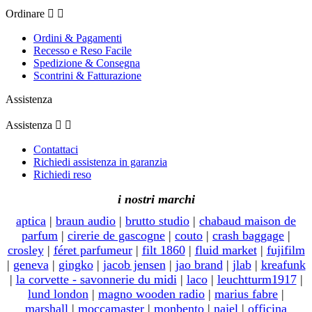
Ordinare


Ordini & Pagamenti
Recesso e Reso Facile
Spedizione & Consegna
Scontrini & Fatturazione
Assistenza
Assistenza


Contattaci
Richiedi assistenza in garanzia
Richiedi reso
i nostri marchi
aptica
|
braun audio
|
brutto studio
|
chabaud maison de
parfum
|
cirerie de gascogne
|
couto
|
crash baggage
|
crosley
|
féret parfumeur
|
filt 1860
|
fluid market
|
fujifilm
|
geneva
|
gingko
|
jacob jensen
|
jao brand
|
jlab
|
kreafunk
|
la corvette - savonnerie du midi
|
laco
|
leuchtturm1917
|
lund london
|
magno wooden radio
|
marius fabre
|
marshall
|
moccamaster
|
monbento
|
najel
|
officina