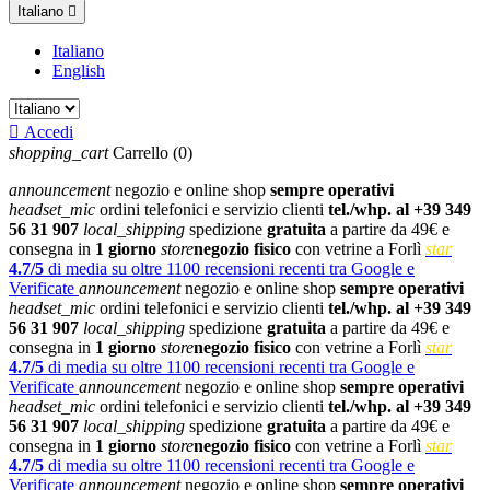
Italiano

Italiano
English

Accedi
shopping_cart
Carrello
(0)
announcement
negozio e online shop
sempre operativi
headset_mic
ordini telefonici e servizio clienti
tel./whp. al +39 349
56 31 907
local_shipping
spedizione
gratuita
a partire da 49€ e
consegna in
1 giorno
store
negozio fisico
con vetrine a Forlì
star
4.7/5
di media su oltre 1100 recensioni recenti tra Google e
Verificate
announcement
negozio e online shop
sempre operativi
headset_mic
ordini telefonici e servizio clienti
tel./whp. al +39 349
56 31 907
local_shipping
spedizione
gratuita
a partire da 49€ e
consegna in
1 giorno
store
negozio fisico
con vetrine a Forlì
star
4.7/5
di media su oltre 1100 recensioni recenti tra Google e
Verificate
announcement
negozio e online shop
sempre operativi
headset_mic
ordini telefonici e servizio clienti
tel./whp. al +39 349
56 31 907
local_shipping
spedizione
gratuita
a partire da 49€ e
consegna in
1 giorno
store
negozio fisico
con vetrine a Forlì
star
4.7/5
di media su oltre 1100 recensioni recenti tra Google e
Verificate
announcement
negozio e online shop
sempre operativi