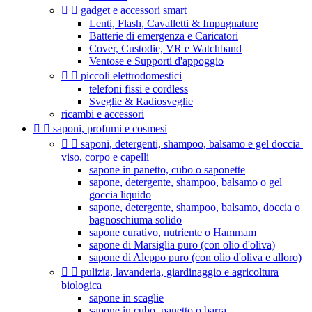


gadget e accessori smart
Lenti, Flash, Cavalletti & Impugnature
Batterie di emergenza e Caricatori
Cover, Custodie, VR e Watchband
Ventose e Supporti d'appoggio


piccoli elettrodomestici
telefoni fissi e cordless
Sveglie & Radiosveglie
ricambi e accessori


saponi, profumi e cosmesi


saponi, detergenti, shampoo, balsamo e gel doccia |
viso, corpo e capelli
sapone in panetto, cubo o saponette
sapone, detergente, shampoo, balsamo o gel
goccia liquido
sapone, detergente, shampoo, balsamo, doccia o
bagnoschiuma solido
sapone curativo, nutriente o Hammam
sapone di Marsiglia puro (con olio d'oliva)
sapone di Aleppo puro (con olio d'oliva e alloro)


pulizia, lavanderia, giardinaggio e agricoltura
biologica
sapone in scaglie
sapone in cubo, panetto o barra