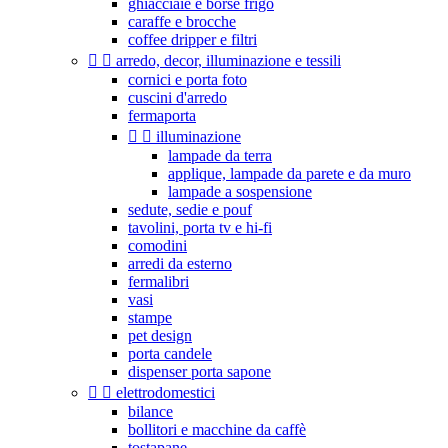
ghiacciaie e borse frigo
caraffe e brocche
coffee dripper e filtri


arredo, decor, illuminazione e tessili
cornici e porta foto
cuscini d'arredo
fermaporta


illuminazione
lampade da terra
applique, lampade da parete e da muro
lampade a sospensione
sedute, sedie e pouf
tavolini, porta tv e hi-fi
comodini
arredi da esterno
fermalibri
vasi
stampe
pet design
porta candele
dispenser porta sapone


elettrodomestici
bilance
bollitori e macchine da caffè
tostapane