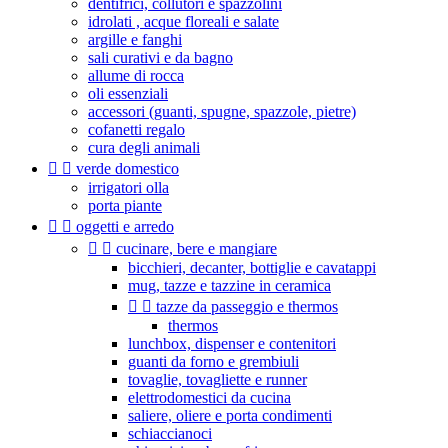
dentifrici, collutori e spazzolini
idrolati , acque floreali e salate
argille e fanghi
sali curativi e da bagno
allume di rocca
oli essenziali
accessori (guanti, spugne, spazzole, pietre)
cofanetti regalo
cura degli animali


verde domestico
irrigatori olla
porta piante


oggetti e arredo


cucinare, bere e mangiare
bicchieri, decanter, bottiglie e cavatappi
mug, tazze e tazzine in ceramica


tazze da passeggio e thermos
thermos
lunchbox, dispenser e contenitori
guanti da forno e grembiuli
tovaglie, tovagliette e runner
elettrodomestici da cucina
saliere, oliere e porta condimenti
schiaccianoci