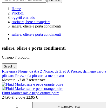
cerca

Home
Prodotti
oggetti e arredo
cucinare, bere e mangiare
saliere, oliere e porta condimenti
saliere, oliere e porta condimenti
saliere, oliere e porta condimenti
Ci sono 7 prodotti
Scegli

Rilevanza
Nome, da A a Z
Nome, da Z ad A
Prezzo, da meno caro a
più caro
Prezzo, da più caro a meno caro
Mostrate 1-7 di 7 referenza/e
Fluid Market sale e pepe orange poire
24,95 €
-2,00 €
22,95 €
+
shopping_cart