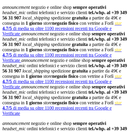
announcement
negozio e online shop
sempre operativi
headset_mic
ordini telefonici e servizio clienti
tel./whp. al +39 349
56 31 907
local_shipping
spedizione
gratuita
a partire da 49€ e
consegna in
1 giorno
store
negozio fisico
con vetrine a Forlì
star
4.7/5
di media su oltre 1100 recensioni recenti tra Google e
Verificate
announcement
negozio e online shop
sempre operativi
headset_mic
ordini telefonici e servizio clienti
tel./whp. al +39 349
56 31 907
local_shipping
spedizione
gratuita
a partire da 49€ e
consegna in
1 giorno
store
negozio fisico
con vetrine a Forlì
star
4.7/5
di media su oltre 1100 recensioni recenti tra Google e
Verificate
announcement
negozio e online shop
sempre operativi
headset_mic
ordini telefonici e servizio clienti
tel./whp. al +39 349
56 31 907
local_shipping
spedizione
gratuita
a partire da 49€ e
consegna in
1 giorno
store
negozio fisico
con vetrine a Forlì
star
4.7/5
di media su oltre 1100 recensioni recenti tra Google e
Verificate
announcement
negozio e online shop
sempre operativi
headset_mic
ordini telefonici e servizio clienti
tel./whp. al +39 349
56 31 907
local_shipping
spedizione
gratuita
a partire da 49€ e
consegna in
1 giorno
store
negozio fisico
con vetrine a Forlì
star
4.7/5
di media su oltre 1100 recensioni recenti tra Google e
Verificate
announcement
negozio e online shop
sempre operativi
headset_mic
ordini telefonici e servizio clienti
tel./whp. al +39 349