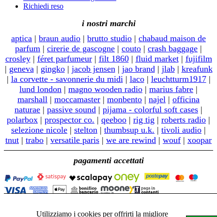
Richiedi reso
i nostri marchi
aptica
|
braun audio
|
brutto studio
|
chabaud maison de
parfum
|
cirerie de gascogne
|
couto
|
crash baggage
|
crosley
|
féret parfumeur
|
filt 1860
|
fluid market
|
fujifilm
|
geneva
|
gingko
|
jacob jensen
|
jao brand
|
jlab
|
kreafunk
|
la corvette - savonnerie du midi
|
laco
|
leuchtturm1917
|
lund london
|
magno wooden radio
|
marius fabre
|
marshall
|
moccamaster
|
monbento
|
najel
|
officina
naturae
|
passive sound
|
pijama - colorful soft cases
|
polarbox
|
prospector co.
|
qeeboo
|
rig tig
|
roberts radio
|
selezione nicole
|
stelton
|
thumbsup u.k.
|
tivoli audio
|
tnut
|
trabo
|
versatile paris
|
we are rewind
|
wouf
|
xoopar
pagamenti accettati
© 2026 - "Nicole" e "nicole" sono marchi registrati.
Utilizziamo i cookies per offrirti la migliore
Tutti i contenuti sono soggetti a copyright.