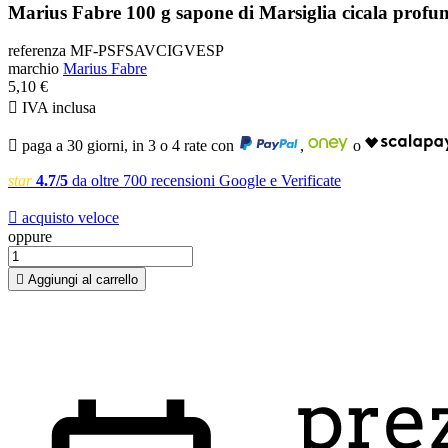
Marius Fabre 100 g sapone di Marsiglia cicala profum
referenza
MF-PSFSAVCIGVESP
marchio
Marius Fabre
5,10 €

IVA inclusa

paga a 30 giorni, in 3 o 4 rate con
,
o
star
4.7/5
da oltre 700 recensioni Google e Verificate

acquisto veloce
oppure

Aggiungi al carrello