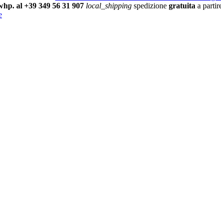
/whp. al +39 349 56 31 907
local_shipping
spedizione
gratuita
a parti
e