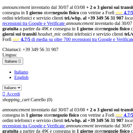
announcement
inventario dal 30/07 al 03/08
+ 2 o 3 giorni sui transit
consegna in
1 giorno
store
negozio fisico
con vetrine a Forlì
star
4.7/
ordini telefonici e servizio clienti
tel./whp. al +39 349 56 31 907
loca
recensioni tra Google e Verificate
announcement
inventario dal 30/07
gratuita
a partire da 49€ e consegna in
1 giorno
store
negozio fisico
c
giorni sui transiti
headset_mic
ordini telefonici e servizio clienti
tel.
Forlì
star
4.7/5
di media su oltre 700 recensioni tra Google e Verificat
Chiamaci:
+39 349 56 31 907
Lingua:
Italiano

Italiano
English

Accedi
shopping_cart
Carrello
(0)
announcement
inventario dal 30/07 al 03/08
+ 2 o 3 giorni sui transit
consegna in
1 giorno
store
negozio fisico
con vetrine a Forlì
star
4.7/
ordini telefonici e servizio clienti
tel./whp. al +39 349 56 31 907
loca
recensioni tra Google e Verificate
announcement
inventario dal 30/07
gratuita
a partire da 49€ e consegna in
1 giorno
store
negozio fisico
c