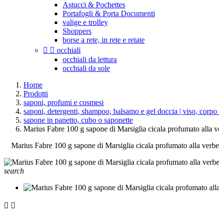
Astucci & Pochettes
Portafogli & Porta Documenti
valige e trolley
Shoppers
borse a rete, in rete e retate


occhiali
occhiali da lettura
occhiali da sole
Home
Prodotti
saponi, profumi e cosmesi
saponi, detergenti, shampoo, balsamo e gel doccia | viso, corpo 
sapone in panetto, cubo o saponette
Marius Fabre 100 g sapone di Marsiglia cicala profumato alla 
Marius Fabre 100 g sapone di Marsiglia cicala profumato alla verb
search

