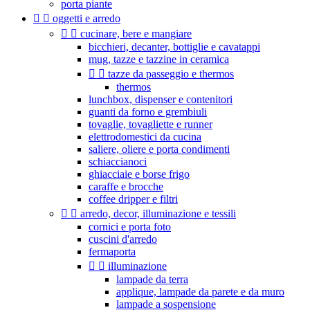
porta piante


oggetti e arredo


cucinare, bere e mangiare
bicchieri, decanter, bottiglie e cavatappi
mug, tazze e tazzine in ceramica


tazze da passeggio e thermos
thermos
lunchbox, dispenser e contenitori
guanti da forno e grembiuli
tovaglie, tovagliette e runner
elettrodomestici da cucina
saliere, oliere e porta condimenti
schiaccianoci
ghiacciaie e borse frigo
caraffe e brocche
coffee dripper e filtri


arredo, decor, illuminazione e tessili
cornici e porta foto
cuscini d'arredo
fermaporta


illuminazione
lampade da terra
applique, lampade da parete e da muro
lampade a sospensione