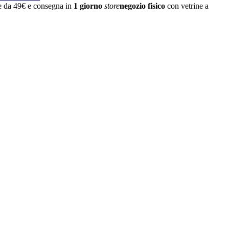
re da 49€ e consegna in
1 giorno
store
negozio fisico
con vetrine a