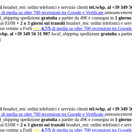
i
headset_mic
ordini telefonici e servizio clienti
tel./whp. al +39 349 5
5
di media su oltre 700 recensioni tra Google e Verificate
announcement
l_shipping
spedizione
gratuita
a partire da 49€ e consegna in
1 giorno
 al 03/08
+ 2 o 3 giorni sui transiti
headset_mic
ordini telefonici e serv
on vetrine a Forlì
star
4.7/5
di media su oltre 700 recensioni tra Google
/whp. al +39 349 56 31 907
local_shipping
spedizione
gratuita
a parti
e
i
headset_mic
ordini telefonici e servizio clienti
tel./whp. al +39 349 5
5
di media su oltre 700 recensioni tra Google e Verificate
announcement
l_shipping
spedizione
gratuita
a partire da 49€ e consegna in
1 giorno
 al 03/08
+ 2 o 3 giorni sui transiti
headset_mic
ordini telefonici e serv
on vetrine a Forlì
star
4.7/5
di media su oltre 700 recensioni tra Google