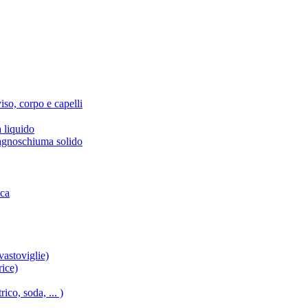
iso, corpo e capelli
 liquido
agnoschiuma solido
ica
vastoviglie)
rice)
ico, soda, ... )