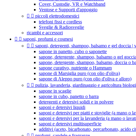
Cover, Custodie, VR e Watchband
Ventose e Supporti d'appoggio


piccoli elettrodomestici
telefoni fissi e cordless
Sveglie & Radiosveglie
ricambi e accessori


saponi, profumi e cosmesi


saponi, detergenti, shampoo, balsamo e gel doccia | v
sapone in panetto, cubo o saponette
sapone, detergente, shampoo, balsamo o gel goccia
sapone, detergente, shampoo, balsamo, doccia o b
sapone curativo, nutriente o Hammam
sapone di Marsiglia puro (con olio d'oliva)
sapone di Aleppo puro (con olio d'oliva e alloro)


pulizia, lavanderia, giardinaggio e agricoltura biolog
sapone in scaglie
sapone in cubo, panetto o barra
detergenti e detersivi solidi e in polvere
saponi e detersivi liquidi
saponi e detersivi per piatti e stoviglie (a mano o la
saponi e detersivi per la lavanderia (a mano o lavat
saponi e detersivi multisuperficie
additivi (aceto, bicarbonato, percarbonato, acido citr


profumi, candele e fragranze