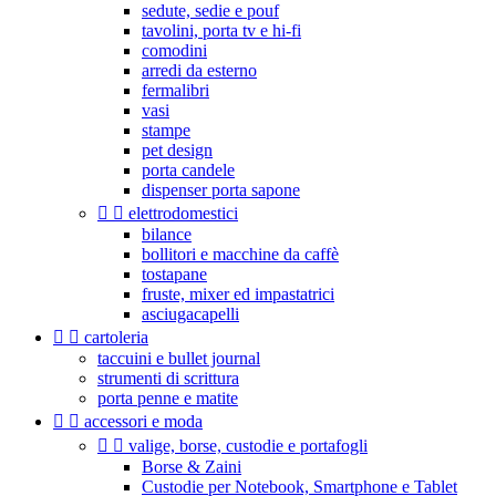
sedute, sedie e pouf
tavolini, porta tv e hi-fi
comodini
arredi da esterno
fermalibri
vasi
stampe
pet design
porta candele
dispenser porta sapone


elettrodomestici
bilance
bollitori e macchine da caffè
tostapane
fruste, mixer ed impastatrici
asciugacapelli


cartoleria
taccuini e bullet journal
strumenti di scrittura
porta penne e matite


accessori e moda


valige, borse, custodie e portafogli
Borse & Zaini
Custodie per Notebook, Smartphone e Tablet