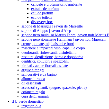
candele e profumatori d'ambiente
extraits de parfum
eau de parfum
eau de toilette
discovery box
sapone di Marsiglia | savon de Marseille
sapone di Aleppo | savon d'Alep
sapone nero multiuso Marius Fabre | savon noir Marius 
sapone nero gommage Hammam | savon noir Marocain
creme, pomate, oli, balsami e burri
maschere e impacchi viso, capelli e corpo
deodoranti, rinfrescanti, disinfettanti
rasatura, depilazione, barba e dopobarba
dentifrici, collutori e spazzolini
idrolati , acque floreali e salate
argille e fanghi
sali curativi e da bagno
allume di rocca
oli essenziali
accessori (guanti, spugne, spazzole, pietre)
cofanetti regalo
cura degli animali


verde domestico
irrigatori olla