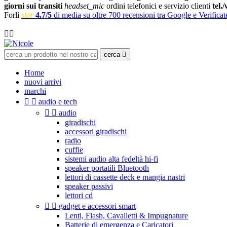
giorni sui transiti
headset_mic
ordini telefonici e servizio clienti
tel.
Forlì
star
4.7/5
di media su oltre 700 recensioni tra Google e Verificat

cerca

Home
nuovi arrivi
marchi


audio e tech


audio
giradischi
accessori giradischi
radio
cuffie
sistemi audio alta fedeltà hi-fi
speaker portatili Bluetooth
lettori di cassette deck e mangia nastri
speaker passivi
lettori cd


gadget e accessori smart
Lenti, Flash, Cavalletti & Impugnature
Batterie di emergenza e Caricatori