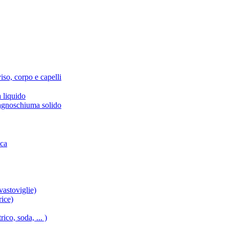
iso, corpo e capelli
 liquido
agnoschiuma solido
ica
vastoviglie)
rice)
ico, soda, ... )