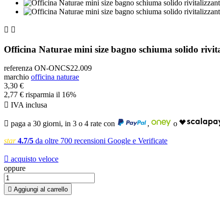


Officina Naturae mini size bagno schiuma solido rivi
referenza
ON-ONCS22.009
marchio
officina naturae
3,30 €
2,77 €
risparmia il 16%

IVA inclusa

paga a 30 giorni, in 3 o 4 rate con
,
o
star
4.7/5
da oltre 700 recensioni Google e Verificate

acquisto veloce
oppure

Aggiungi al carrello