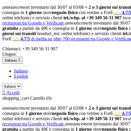
announcement
inventario dal 30/07 al 03/08
+ 2 o 3 giorni sui transit
consegna in
1 giorno
store
negozio fisico
con vetrine a Forlì
star
4.7/
ordini telefonici e servizio clienti
tel./whp. al +39 349 56 31 907
loca
recensioni tra Google e Verificate
announcement
inventario dal 30/07
gratuita
a partire da 49€ e consegna in
1 giorno
store
negozio fisico
c
giorni sui transiti
headset_mic
ordini telefonici e servizio clienti
tel.
Forlì
star
4.7/5
di media su oltre 700 recensioni tra Google e Verificat
Chiamaci:
+39 349 56 31 907
Lingua:
Italiano

Italiano
English

Accedi
shopping_cart
Carrello
(0)
announcement
inventario dal 30/07 al 03/08
+ 2 o 3 giorni sui transit
consegna in
1 giorno
store
negozio fisico
con vetrine a Forlì
star
4.7/
ordini telefonici e servizio clienti
tel./whp. al +39 349 56 31 907
loca
recensioni tra Google e Verificate
announcement
inventario dal 30/07
gratuita
a partire da 49€ e consegna in
1 giorno
store
negozio fisico
c