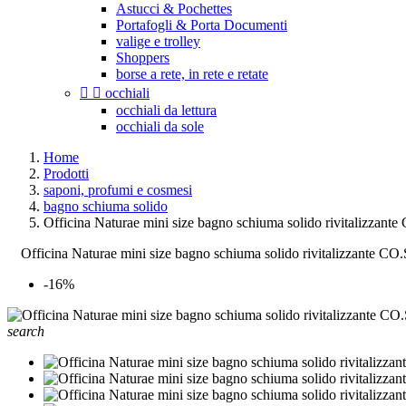
Astucci & Pochettes
Portafogli & Porta Documenti
valige e trolley
Shoppers
borse a rete, in rete e retate


occhiali
occhiali da lettura
occhiali da sole
Home
Prodotti
saponi, profumi e cosmesi
bagno schiuma solido
Officina Naturae mini size bagno schiuma solido rivitalizzant
Officina Naturae mini size bagno schiuma solido rivitalizzante CO
-16%
search