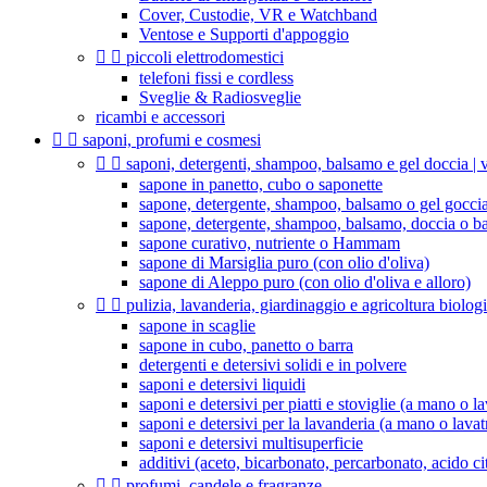
Cover, Custodie, VR e Watchband
Ventose e Supporti d'appoggio


piccoli elettrodomestici
telefoni fissi e cordless
Sveglie & Radiosveglie
ricambi e accessori


saponi, profumi e cosmesi


saponi, detergenti, shampoo, balsamo e gel doccia | v
sapone in panetto, cubo o saponette
sapone, detergente, shampoo, balsamo o gel goccia
sapone, detergente, shampoo, balsamo, doccia o b
sapone curativo, nutriente o Hammam
sapone di Marsiglia puro (con olio d'oliva)
sapone di Aleppo puro (con olio d'oliva e alloro)


pulizia, lavanderia, giardinaggio e agricoltura biolog
sapone in scaglie
sapone in cubo, panetto o barra
detergenti e detersivi solidi e in polvere
saponi e detersivi liquidi
saponi e detersivi per piatti e stoviglie (a mano o la
saponi e detersivi per la lavanderia (a mano o lavat
saponi e detersivi multisuperficie
additivi (aceto, bicarbonato, percarbonato, acido citr


profumi, candele e fragranze