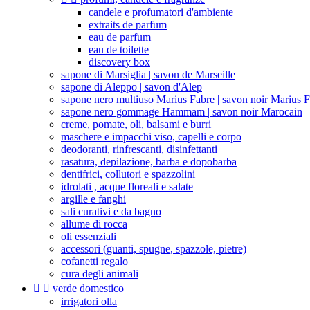
candele e profumatori d'ambiente
extraits de parfum
eau de parfum
eau de toilette
discovery box
sapone di Marsiglia | savon de Marseille
sapone di Aleppo | savon d'Alep
sapone nero multiuso Marius Fabre | savon noir Marius 
sapone nero gommage Hammam | savon noir Marocain
creme, pomate, oli, balsami e burri
maschere e impacchi viso, capelli e corpo
deodoranti, rinfrescanti, disinfettanti
rasatura, depilazione, barba e dopobarba
dentifrici, collutori e spazzolini
idrolati , acque floreali e salate
argille e fanghi
sali curativi e da bagno
allume di rocca
oli essenziali
accessori (guanti, spugne, spazzole, pietre)
cofanetti regalo
cura degli animali


verde domestico
irrigatori olla