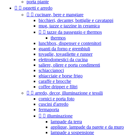
porta piante


oggetti e arredo


cucinare, bere e mangiare
bicchieri, decanter, bottiglie e cavatappi
mug, tazze e tazzine in ceramica


tazze da passeggio e thermos
thermos
lunchbox, dispenser e contenitori
guanti da forno e grembiuli
tovaglie, tovagliette e runner
elettrodomestici da cucina
saliere, oliere e porta condimenti
schiaccianoci
ghiacciaie e borse frigo
caraffe e brocche
coffee dripper e filtri


arredo, decor, illuminazione e tessili
cornici e porta foto
cuscini d'arredo
fermaporta


illuminazione
lampade da terra
applique, lampade da parete e da muro
lampade a sospensione