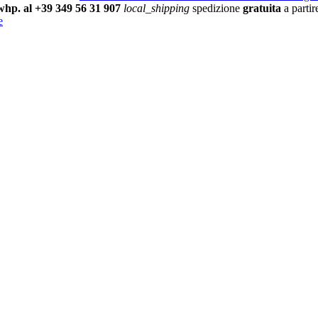
/whp. al +39 349 56 31 907
local_shipping
spedizione
gratuita
a parti
e