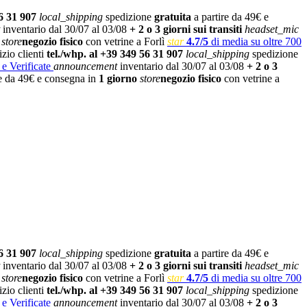
6 31 907
local_shipping
spedizione
gratuita
a partire da 49€ e
inventario dal 30/07 al 03/08
+ 2 o 3 giorni sui transiti
headset_mic
store
negozio fisico
con vetrine a Forlì
star
4.7/5
di media su oltre 700
izio clienti
tel./whp. al +39 349 56 31 907
local_shipping
spedizione
 e Verificate
announcement
inventario dal 30/07 al 03/08
+ 2 o 3
re da 49€ e consegna in
1 giorno
store
negozio fisico
con vetrine a
6 31 907
local_shipping
spedizione
gratuita
a partire da 49€ e
inventario dal 30/07 al 03/08
+ 2 o 3 giorni sui transiti
headset_mic
store
negozio fisico
con vetrine a Forlì
star
4.7/5
di media su oltre 700
izio clienti
tel./whp. al +39 349 56 31 907
local_shipping
spedizione
 e Verificate
announcement
inventario dal 30/07 al 03/08
+ 2 o 3