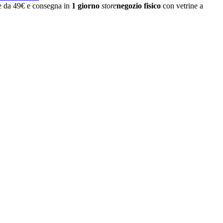
re da 49€ e consegna in
1 giorno
store
negozio fisico
con vetrine a