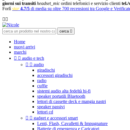
giorni sui transiti
headset_mic
ordini telefonici e servizio clienti
tel.
Forlì
star
4.7/5
di media su oltre 700 recensioni tra Google e Verificat

cerca

Home
nuovi arrivi
marchi


audio e tech


audio
giradischi
accessori giradischi
radio
cuffie
sistemi audio alta fedeltà hi-fi
speaker portatili Bluetooth
lettori di cassette deck e mangia nastri
speaker passivi
lettori cd


gadget e accessori smart
Lenti, Flash, Cavalletti & Impugnature
Batterie di emergenza e Caricatori