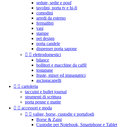
sedute, sedie e pouf
tavolini, porta tv e hi-fi
comodini
arredi da esterno
fermalibri
vasi
stampe
pet design
porta candele
dispenser porta sapone


elettrodomestici
bilance
bollitori e macchine da caffè
tostapane
fruste, mixer ed impastatrici
asciugacapelli


cartoleria
taccuini e bullet journal
strumenti di scrittura
porta penne e matite


accessori e moda


valige, borse, custodie e portafogli
Borse & Zaini
Custodie per Notebook, Smartphone e Tablet