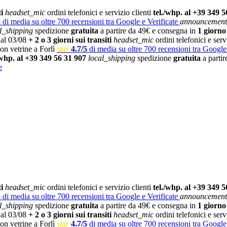
i
headset_mic
ordini telefonici e servizio clienti
tel./whp. al +39 349 5
5
di media su oltre 700 recensioni tra Google e Verificate
announcement
l_shipping
spedizione
gratuita
a partire da 49€ e consegna in
1 giorno
 al 03/08
+ 2 o 3 giorni sui transiti
headset_mic
ordini telefonici e serv
on vetrine a Forlì
star
4.7/5
di media su oltre 700 recensioni tra Google
/whp. al +39 349 56 31 907
local_shipping
spedizione
gratuita
a parti
e
i
headset_mic
ordini telefonici e servizio clienti
tel./whp. al +39 349 5
5
di media su oltre 700 recensioni tra Google e Verificate
announcement
l_shipping
spedizione
gratuita
a partire da 49€ e consegna in
1 giorno
 al 03/08
+ 2 o 3 giorni sui transiti
headset_mic
ordini telefonici e serv
on vetrine a Forlì
star
4.7/5
di media su oltre 700 recensioni tra Google