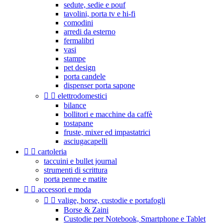
sedute, sedie e pouf
tavolini, porta tv e hi-fi
comodini
arredi da esterno
fermalibri
vasi
stampe
pet design
porta candele
dispenser porta sapone


elettrodomestici
bilance
bollitori e macchine da caffè
tostapane
fruste, mixer ed impastatrici
asciugacapelli


cartoleria
taccuini e bullet journal
strumenti di scrittura
porta penne e matite


accessori e moda


valige, borse, custodie e portafogli
Borse & Zaini
Custodie per Notebook, Smartphone e Tablet