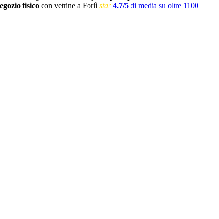
egozio fisico
con vetrine a Forlì
star
4.7/5
di media su oltre 1100