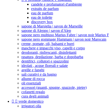
candele e profumatori d'ambiente
extraits de parfum
eau de parfum
eau de toilette
discovery box
sapone di Marsiglia | savon de Marseille
sapone di Aleppo | savon d'Alep
sapone nero multiuso Marius Fabre | savon noir Marius 
sapone nero gommage Hammam | savon noir Marocain
creme, pomate, oli, balsami e burri
maschere e impacchi viso, capelli e corpo
deodoranti, rinfrescanti, disinfettanti
rasatura, depilazione, barba e dopobarba
dentifrici, collutori e spazzolini
idrolati , acque floreali e salate
argille e fanghi
sali curativi e da bagno
allume di rocca
oli essenziali
accessori (guanti, spugne, spazzole, pietre)
cofanetti regalo
cura degli animali


verde domestico
irrigatori olla