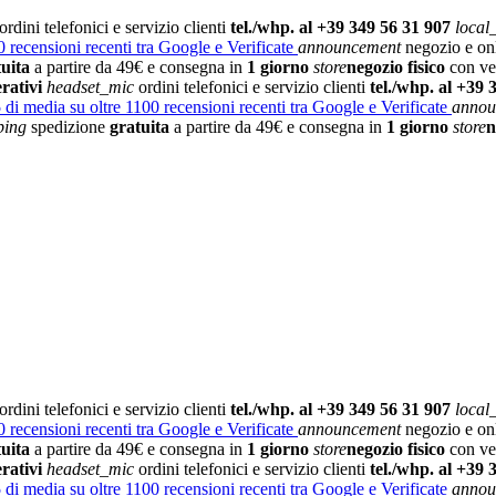
ordini telefonici e servizio clienti
tel./whp. al +39 349 56 31 907
local
 recensioni recenti tra Google e Verificate
announcement
negozio e on
tuita
a partire da 49€ e consegna in
1 giorno
store
negozio fisico
con vet
rativi
headset_mic
ordini telefonici e servizio clienti
tel./whp. al +39 
5
di media su oltre 1100 recensioni recenti tra Google e Verificate
annou
ping
spedizione
gratuita
a partire da 49€ e consegna in
1 giorno
store
n
ordini telefonici e servizio clienti
tel./whp. al +39 349 56 31 907
local
 recensioni recenti tra Google e Verificate
announcement
negozio e on
tuita
a partire da 49€ e consegna in
1 giorno
store
negozio fisico
con vet
rativi
headset_mic
ordini telefonici e servizio clienti
tel./whp. al +39 
5
di media su oltre 1100 recensioni recenti tra Google e Verificate
annou