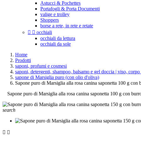
Astucci & Pochettes
Portafogli & Porta Documenti
valige e trolley
Shoppers
borse a rete, in rete e retate


occhiali
occhiali da lettura
occhiali da sole
Home
Prodotti
saponi, profumi e cosmesi
saponi, detergenti, shampoo, balsamo e gel doccia | viso, corpo 
sapone di Marsiglia puro (con olio d'oliva)
Sapone puro di Marsiglia alla rosa canina saponetta 100 g con 
Sapone puro di Marsiglia alla rosa canina saponetta 100 g con burr
search

