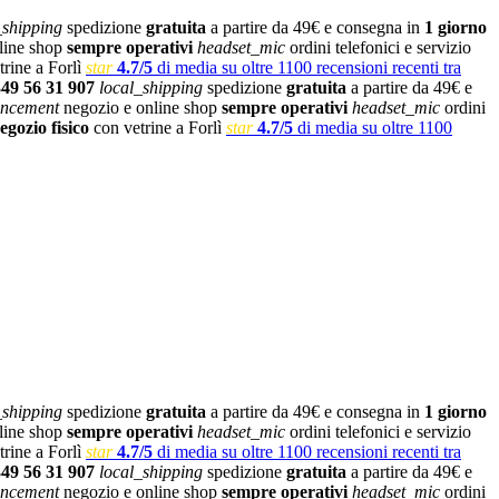
_shipping
spedizione
gratuita
a partire da 49€ e consegna in
1 giorno
line shop
sempre operativi
headset_mic
ordini telefonici e servizio
rine a Forlì
star
4.7/5
di media su oltre 1100 recensioni recenti tra
349 56 31 907
local_shipping
spedizione
gratuita
a partire da 49€ e
ncement
negozio e online shop
sempre operativi
headset_mic
ordini
egozio fisico
con vetrine a Forlì
star
4.7/5
di media su oltre 1100
_shipping
spedizione
gratuita
a partire da 49€ e consegna in
1 giorno
line shop
sempre operativi
headset_mic
ordini telefonici e servizio
rine a Forlì
star
4.7/5
di media su oltre 1100 recensioni recenti tra
349 56 31 907
local_shipping
spedizione
gratuita
a partire da 49€ e
ncement
negozio e online shop
sempre operativi
headset_mic
ordini