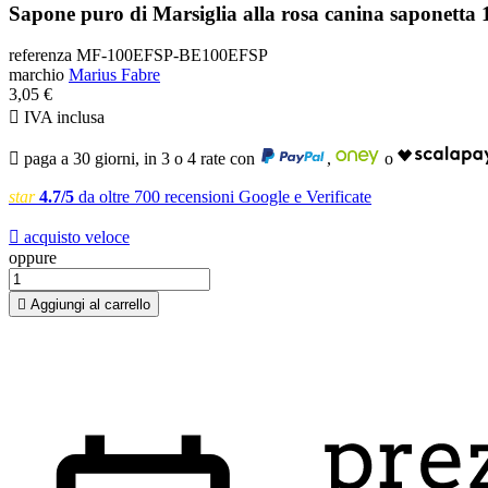
Sapone puro di Marsiglia alla rosa canina saponetta 
referenza
MF-100EFSP-BE100EFSP
marchio
Marius Fabre
3,05 €

IVA inclusa

paga a 30 giorni, in 3 o 4 rate con
,
o
star
4.7/5
da oltre 700 recensioni Google e Verificate

acquisto veloce
oppure

Aggiungi al carrello