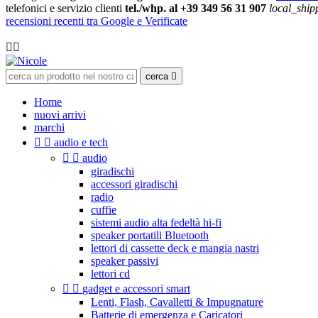
telefonici e servizio clienti
tel./whp. al +39 349 56 31 907
local_ship
recensioni recenti tra Google e Verificate

cerca

Home
nuovi arrivi
marchi


audio e tech


audio
giradischi
accessori giradischi
radio
cuffie
sistemi audio alta fedeltà hi-fi
speaker portatili Bluetooth
lettori di cassette deck e mangia nastri
speaker passivi
lettori cd


gadget e accessori smart
Lenti, Flash, Cavalletti & Impugnature
Batterie di emergenza e Caricatori