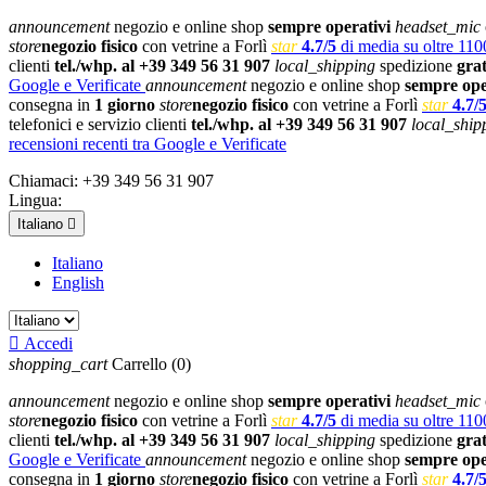
announcement
negozio e online shop
sempre operativi
headset_mic
store
negozio fisico
con vetrine a Forlì
star
4.7/5
di media su oltre 1100
clienti
tel./whp. al +39 349 56 31 907
local_shipping
spedizione
gra
Google e Verificate
announcement
negozio e online shop
sempre ope
consegna in
1 giorno
store
negozio fisico
con vetrine a Forlì
star
4.7/
telefonici e servizio clienti
tel./whp. al +39 349 56 31 907
local_ship
recensioni recenti tra Google e Verificate
Chiamaci:
+39 349 56 31 907
Lingua:
Italiano

Italiano
English

Accedi
shopping_cart
Carrello
(0)
announcement
negozio e online shop
sempre operativi
headset_mic
store
negozio fisico
con vetrine a Forlì
star
4.7/5
di media su oltre 1100
clienti
tel./whp. al +39 349 56 31 907
local_shipping
spedizione
gra
Google e Verificate
announcement
negozio e online shop
sempre ope
consegna in
1 giorno
store
negozio fisico
con vetrine a Forlì
star
4.7/