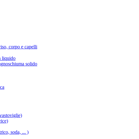
iso, corpo e capelli
 liquido
agnoschiuma solido
ica
vastoviglie)
rice)
ico, soda, ... )