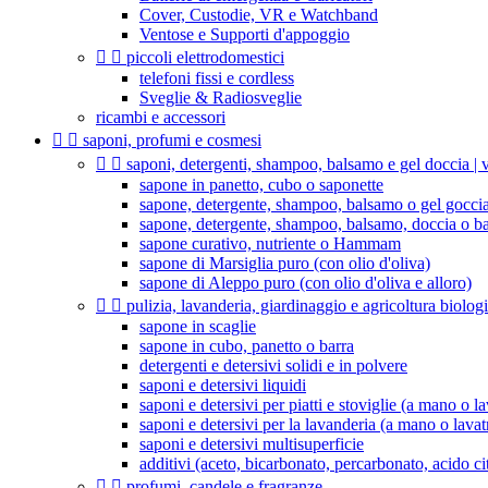
Cover, Custodie, VR e Watchband
Ventose e Supporti d'appoggio


piccoli elettrodomestici
telefoni fissi e cordless
Sveglie & Radiosveglie
ricambi e accessori


saponi, profumi e cosmesi


saponi, detergenti, shampoo, balsamo e gel doccia | v
sapone in panetto, cubo o saponette
sapone, detergente, shampoo, balsamo o gel goccia
sapone, detergente, shampoo, balsamo, doccia o b
sapone curativo, nutriente o Hammam
sapone di Marsiglia puro (con olio d'oliva)
sapone di Aleppo puro (con olio d'oliva e alloro)


pulizia, lavanderia, giardinaggio e agricoltura biolog
sapone in scaglie
sapone in cubo, panetto o barra
detergenti e detersivi solidi e in polvere
saponi e detersivi liquidi
saponi e detersivi per piatti e stoviglie (a mano o la
saponi e detersivi per la lavanderia (a mano o lavat
saponi e detersivi multisuperficie
additivi (aceto, bicarbonato, percarbonato, acido citr


profumi, candele e fragranze