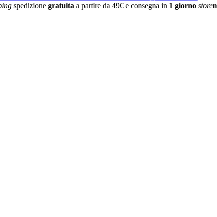
ping
spedizione
gratuita
a partire da 49€ e consegna in
1 giorno
store
n