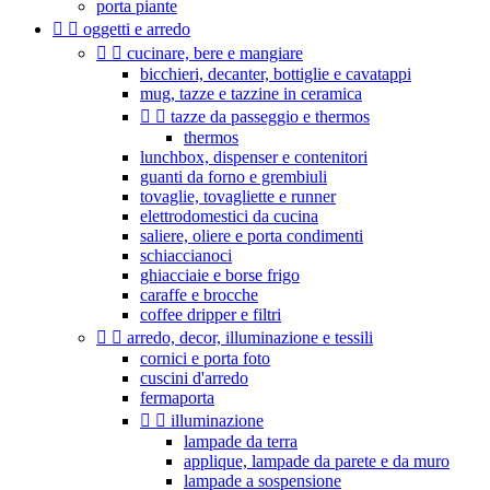
porta piante


oggetti e arredo


cucinare, bere e mangiare
bicchieri, decanter, bottiglie e cavatappi
mug, tazze e tazzine in ceramica


tazze da passeggio e thermos
thermos
lunchbox, dispenser e contenitori
guanti da forno e grembiuli
tovaglie, tovagliette e runner
elettrodomestici da cucina
saliere, oliere e porta condimenti
schiaccianoci
ghiacciaie e borse frigo
caraffe e brocche
coffee dripper e filtri


arredo, decor, illuminazione e tessili
cornici e porta foto
cuscini d'arredo
fermaporta


illuminazione
lampade da terra
applique, lampade da parete e da muro
lampade a sospensione