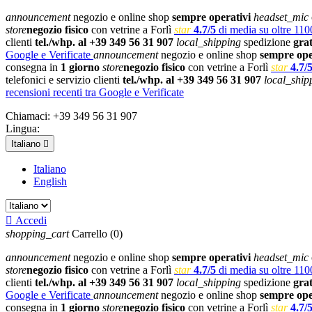
announcement
negozio e online shop
sempre operativi
headset_mic
store
negozio fisico
con vetrine a Forlì
star
4.7/5
di media su oltre 1100
clienti
tel./whp. al +39 349 56 31 907
local_shipping
spedizione
gra
Google e Verificate
announcement
negozio e online shop
sempre ope
consegna in
1 giorno
store
negozio fisico
con vetrine a Forlì
star
4.7/
telefonici e servizio clienti
tel./whp. al +39 349 56 31 907
local_ship
recensioni recenti tra Google e Verificate
Chiamaci:
+39 349 56 31 907
Lingua:
Italiano

Italiano
English

Accedi
shopping_cart
Carrello
(0)
announcement
negozio e online shop
sempre operativi
headset_mic
store
negozio fisico
con vetrine a Forlì
star
4.7/5
di media su oltre 1100
clienti
tel./whp. al +39 349 56 31 907
local_shipping
spedizione
gra
Google e Verificate
announcement
negozio e online shop
sempre ope
consegna in
1 giorno
store
negozio fisico
con vetrine a Forlì
star
4.7/