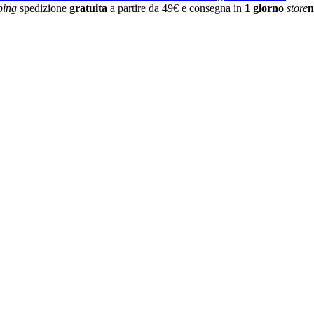
ping
spedizione
gratuita
a partire da 49€ e consegna in
1 giorno
store
n