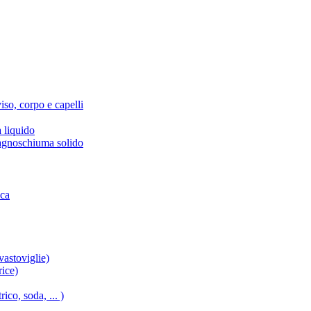
iso, corpo e capelli
 liquido
agnoschiuma solido
ica
vastoviglie)
rice)
ico, soda, ... )