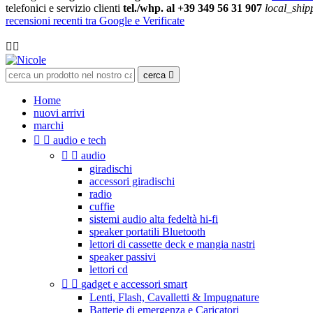
telefonici e servizio clienti
tel./whp. al +39 349 56 31 907
local_ship
recensioni recenti tra Google e Verificate

cerca

Home
nuovi arrivi
marchi


audio e tech


audio
giradischi
accessori giradischi
radio
cuffie
sistemi audio alta fedeltà hi-fi
speaker portatili Bluetooth
lettori di cassette deck e mangia nastri
speaker passivi
lettori cd


gadget e accessori smart
Lenti, Flash, Cavalletti & Impugnature
Batterie di emergenza e Caricatori