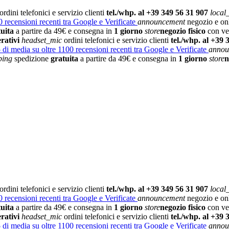
ordini telefonici e servizio clienti
tel./whp. al +39 349 56 31 907
local
 recensioni recenti tra Google e Verificate
announcement
negozio e on
tuita
a partire da 49€ e consegna in
1 giorno
store
negozio fisico
con vet
rativi
headset_mic
ordini telefonici e servizio clienti
tel./whp. al +39 
5
di media su oltre 1100 recensioni recenti tra Google e Verificate
annou
ping
spedizione
gratuita
a partire da 49€ e consegna in
1 giorno
store
n
ordini telefonici e servizio clienti
tel./whp. al +39 349 56 31 907
local
 recensioni recenti tra Google e Verificate
announcement
negozio e on
tuita
a partire da 49€ e consegna in
1 giorno
store
negozio fisico
con vet
rativi
headset_mic
ordini telefonici e servizio clienti
tel./whp. al +39 
5
di media su oltre 1100 recensioni recenti tra Google e Verificate
annou