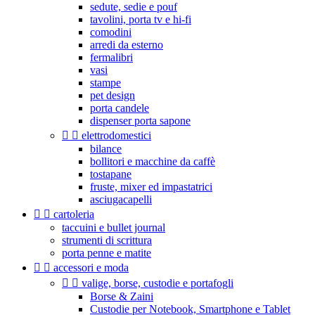
sedute, sedie e pouf
tavolini, porta tv e hi-fi
comodini
arredi da esterno
fermalibri
vasi
stampe
pet design
porta candele
dispenser porta sapone


elettrodomestici
bilance
bollitori e macchine da caffè
tostapane
fruste, mixer ed impastatrici
asciugacapelli


cartoleria
taccuini e bullet journal
strumenti di scrittura
porta penne e matite


accessori e moda


valige, borse, custodie e portafogli
Borse & Zaini
Custodie per Notebook, Smartphone e Tablet