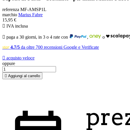
referenza
MF-AMSP1L
marchio
Marius Fabre
15,95 €

IVA inclusa

paga a 30 giorni, in 3 o 4 rate con
,
o
star
4.7/5
da oltre 700 recensioni Google e Verificate

acquisto veloce
oppure

Aggiungi al carrello