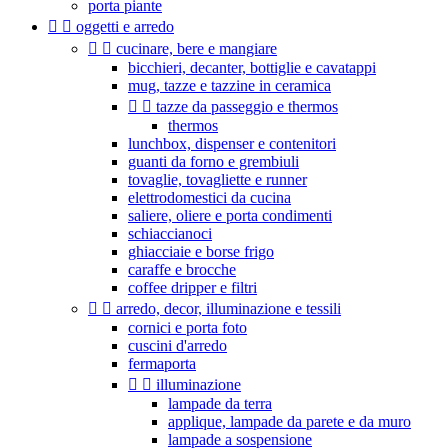
porta piante


oggetti e arredo


cucinare, bere e mangiare
bicchieri, decanter, bottiglie e cavatappi
mug, tazze e tazzine in ceramica


tazze da passeggio e thermos
thermos
lunchbox, dispenser e contenitori
guanti da forno e grembiuli
tovaglie, tovagliette e runner
elettrodomestici da cucina
saliere, oliere e porta condimenti
schiaccianoci
ghiacciaie e borse frigo
caraffe e brocche
coffee dripper e filtri


arredo, decor, illuminazione e tessili
cornici e porta foto
cuscini d'arredo
fermaporta


illuminazione
lampade da terra
applique, lampade da parete e da muro
lampade a sospensione