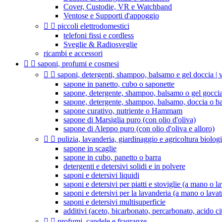
Cover, Custodie, VR e Watchband
Ventose e Supporti d'appoggio


piccoli elettrodomestici
telefoni fissi e cordless
Sveglie & Radiosveglie
ricambi e accessori


saponi, profumi e cosmesi


saponi, detergenti, shampoo, balsamo e gel doccia | v
sapone in panetto, cubo o saponette
sapone, detergente, shampoo, balsamo o gel goccia
sapone, detergente, shampoo, balsamo, doccia o b
sapone curativo, nutriente o Hammam
sapone di Marsiglia puro (con olio d'oliva)
sapone di Aleppo puro (con olio d'oliva e alloro)


pulizia, lavanderia, giardinaggio e agricoltura biolog
sapone in scaglie
sapone in cubo, panetto o barra
detergenti e detersivi solidi e in polvere
saponi e detersivi liquidi
saponi e detersivi per piatti e stoviglie (a mano o la
saponi e detersivi per la lavanderia (a mano o lavat
saponi e detersivi multisuperficie
additivi (aceto, bicarbonato, percarbonato, acido citr


profumi, candele e fragranze