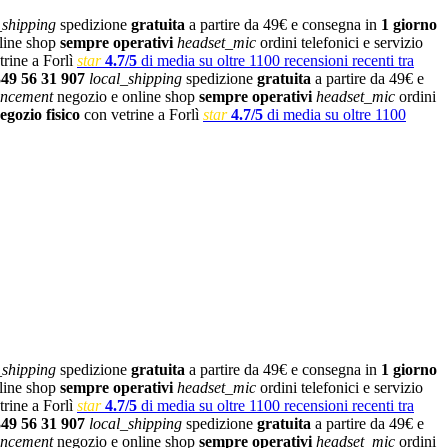
_shipping
spedizione
gratuita
a partire da 49€ e consegna in
1 giorno
line shop
sempre operativi
headset_mic
ordini telefonici e servizio
rine a Forlì
star
4.7/5
di media su oltre 1100 recensioni recenti tra
349 56 31 907
local_shipping
spedizione
gratuita
a partire da 49€ e
ncement
negozio e online shop
sempre operativi
headset_mic
ordini
egozio fisico
con vetrine a Forlì
star
4.7/5
di media su oltre 1100
_shipping
spedizione
gratuita
a partire da 49€ e consegna in
1 giorno
line shop
sempre operativi
headset_mic
ordini telefonici e servizio
rine a Forlì
star
4.7/5
di media su oltre 1100 recensioni recenti tra
349 56 31 907
local_shipping
spedizione
gratuita
a partire da 49€ e
ncement
negozio e online shop
sempre operativi
headset_mic
ordini