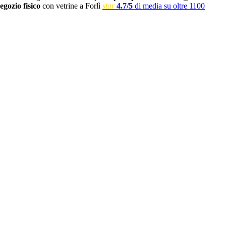
egozio fisico
con vetrine a Forlì
star
4.7/5
di media su oltre 1100