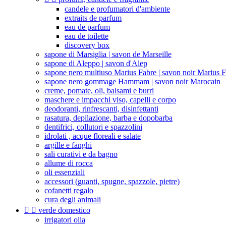
candele e profumatori d'ambiente
extraits de parfum
eau de parfum
eau de toilette
discovery box
sapone di Marsiglia | savon de Marseille
sapone di Aleppo | savon d'Alep
sapone nero multiuso Marius Fabre | savon noir Marius 
sapone nero gommage Hammam | savon noir Marocain
creme, pomate, oli, balsami e burri
maschere e impacchi viso, capelli e corpo
deodoranti, rinfrescanti, disinfettanti
rasatura, depilazione, barba e dopobarba
dentifrici, collutori e spazzolini
idrolati , acque floreali e salate
argille e fanghi
sali curativi e da bagno
allume di rocca
oli essenziali
accessori (guanti, spugne, spazzole, pietre)
cofanetti regalo
cura degli animali


verde domestico
irrigatori olla