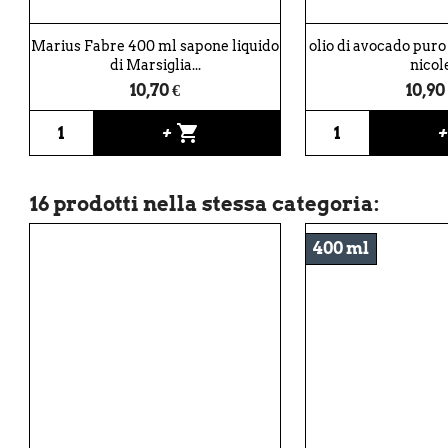
Marius Fabre 400 ml sapone liquido
olio di avocado puro
di Marsiglia...
nicol
10,70 €
10,90
shopping_cart
+
16 prodotti nella stessa categoria:
400 ml