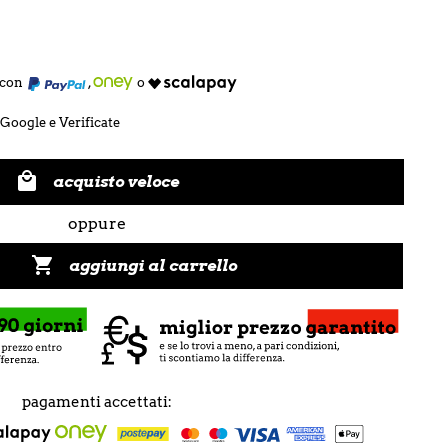
e con
,
o
 Google e Verificate

acquisto veloce
oppure

aggiungi al carrello
pagamenti accettati: