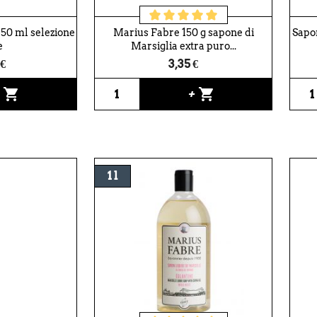
 50 ml selezione
Marius Fabre 150 g sapone di
Sapon
e
Marsiglia extra puro...
 €
3,35 €
shopping_cart
shopping_cart
+
+
1 l