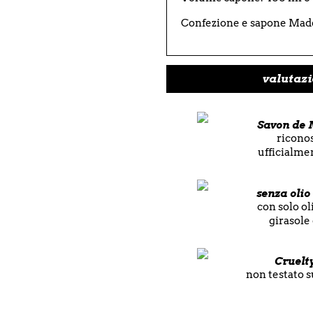
Confezione e sapone Mad
valutazi
Savon de 
ricono
ufficialm
senza olio
con solo oli
girasole
Cruelt
non testato s