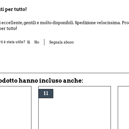
 per tutto!
i eccellente, gentili e molto disponibili. Spedizione velocissima. Pro
er tutto!
i è stata utile?
Sì
No
Segnala abuso
rodotto hanno incluso anche:
1 l