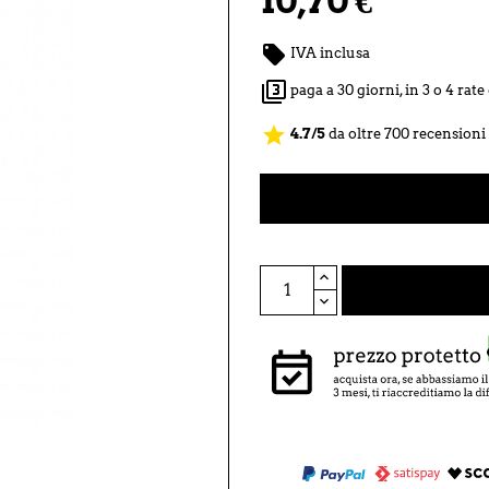
10,70 €

IVA inclusa

paga a 30 giorni, in 3 o 4 rat
star
4.7/5
da oltre 700 recensioni