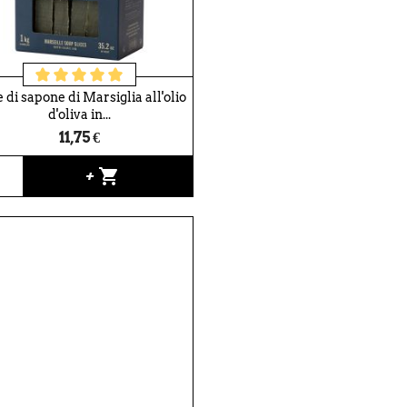
e di sapone di Marsiglia all'olio
d'oliva in...
11,75 €
shopping_cart
+