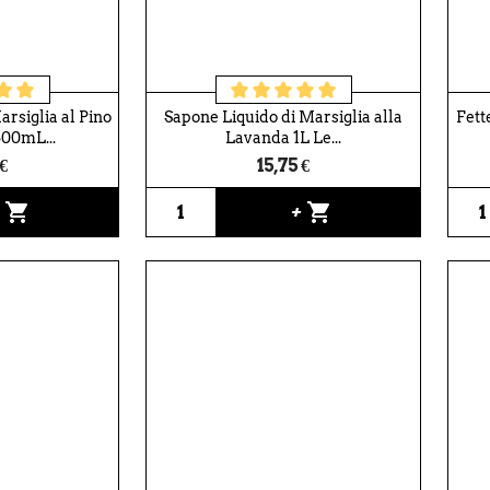
rsiglia al Pino
Sapone Liquido di Marsiglia alla
Fett
500mL...
Lavanda 1L Le...
 €
15,75 €
shopping_cart
shopping_cart
+
+