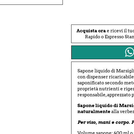
Acquista ora
e ricevi il tu
Rapido o Espresso Sta
Sapone liquido di Marsigl
con dispenser ricaricabil
saponificato secondo met
proprietà nutrienti e rige
responsabile, apprezzato p
Sapone liquido di Marsig
naturalmente
alla verbe
Per viso, mani e corpo. Pe
Volume sapone: 400 ml o 0.