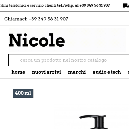
local_shipping
nici e servizio clienti
tel./whp. al +39 349 56 31 907
spedizio
Chiamaci:
+39 349 56 31 907
home
nuovi arrivi
marchi
audio e tech
400 ml