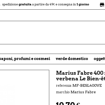
store
ne
gratuita
a partire da 49€ e consegna in
1 giorno
negozio f
saponi, profumi e cosmesi
verde domestico
ogget
Marius Fabre 400 
verbena Le Bien-ê
MF-BESL400VE
referenza
Marius Fabre
marchio