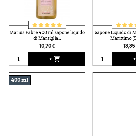
Marius Fabre 400 ml sapone liquido
Sapone Liquido di Ma
di Marsiglia...
Marittimo (
10,70 €
13,35
shopping_cart
+
400 ml