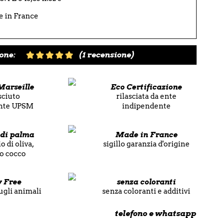
e in France
one:
(1 recensione)
Marseille
Eco Certificazione
sciuto
rilasciata da ente
ente UPSM
indipendente
 di palma
Made in France
o di oliva,
sigillo garanzia d'origine
 o cocco
y Free
senza coloranti
ugli animali
senza coloranti e additivi
telefono e whatsapp