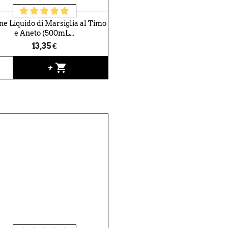
e Liquido di Marsiglia al Timo
e Aneto (500mL...
13,35 €
shopping_cart
+