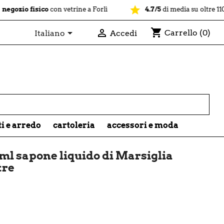
star
isico
con vetrine a Forlì
4.7/5
di media su oltre 1100 recensio
shopping_cart


Carrello
(0)
Italiano
Accedi

ti e arredo
cartoleria
accessori e moda
ml sapone liquido di Marsiglia
tre