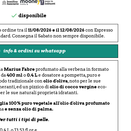

disponibile
o ordine tra il
11/08/2026 e il 12/08/2026
con Espresso
ndard. Consegna il Sabato non sempre disponibile.
info & ordini su whatsapp
ia
Marius Fabre
profumato alla verbena in formato
e da
400 ml
o
0.4 L
e dosatore a pompetta, puro e
odo tradizionale con
olio d'oliva
, noto per le sue
neranti, ed un pizzico di
olio di cocco vergine
eco-
er le sue naturali proprietà idratanti.
lia 100% puro vegetale all'olio d'oliva profumato
na
e senza olio di palma.
r tutti i tipi di pelle.
4 L o 13,53 fl.oz e