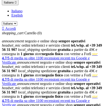
Italiano

Italiano
English

Accedi
shopping_cart
Carrello
(0)
announcement
negozio e online shop
sempre operativi
headset_mic
ordini telefonici e servizio clienti
tel./whp. al +39 349
56 31 907
local_shipping
spedizione
gratuita
a partire da 49€ e
consegna in
1 giorno
store
negozio fisico
con vetrine a Forlì
star
4.7/5
di media su oltre 1100 recensioni recenti tra Google e
Verificate
announcement
negozio e online shop
sempre operativi
headset_mic
ordini telefonici e servizio clienti
tel./whp. al +39 349
56 31 907
local_shipping
spedizione
gratuita
a partire da 49€ e
consegna in
1 giorno
store
negozio fisico
con vetrine a Forlì
star
4.7/5
di media su oltre 1100 recensioni recenti tra Google e
Verificate
announcement
negozio e online shop
sempre operativi
headset_mic
ordini telefonici e servizio clienti
tel./whp. al +39 349
56 31 907
local_shipping
spedizione
gratuita
a partire da 49€ e
consegna in
1 giorno
store
negozio fisico
con vetrine a Forlì
star
4.7/5
di media su oltre 1100 recensioni recenti tra Google e
Verificate
announcement
negozio e online shop
sempre operativi