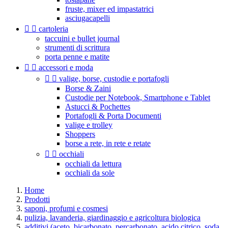
fruste, mixer ed impastatrici
asciugacapelli


cartoleria
taccuini e bullet journal
strumenti di scrittura
porta penne e matite


accessori e moda


valige, borse, custodie e portafogli
Borse & Zaini
Custodie per Notebook, Smartphone e Tablet
Astucci & Pochettes
Portafogli & Porta Documenti
valige e trolley
Shoppers
borse a rete, in rete e retate


occhiali
occhiali da lettura
occhiali da sole
Home
Prodotti
saponi, profumi e cosmesi
pulizia, lavanderia, giardinaggio e agricoltura biologica
additivi (aceto, bicarbonato, percarbonato, acido citrico, soda,