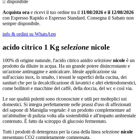

disponibile
Acquista ora
e ricevi il tuo ordine tra il
11/08/2026 e il 12/08/2026
con Espresso Rapido o Espresso Standard. Consegna il Sabato non
sempre disponibile.
info & ordini su WhatsApp
acido citrico 1 Kg
selezione
nicole
100% di origine naturale, l'acido citrico anidro
selezione
nicole
è un
prodotto da diluire in acqua. Ha un grande potere disincrostante e
un'azione antiruggine e anticalcare. Ideale applicazione sia
sull'acciaio inox, lo smalto, i tessuti le superfici della cucina, dei
sanitari che per la decalcificazione di lavatrici e altri elettrodomestici,
come bollitori e macchine del caffè, della doccia, del wc e così via.
Le sue qualità pulenti sono riconosciute e utili per molteplici usi
domestici. Si integra perfettamente nelle prassi d'uso di affezionati
del sapone di Marsiglia vegetale: è un prodotto complementare ad
un'abitudine di pulizia volta alla sostenibilità e all'impatto ambientale
contenuto. È fatto da sciroppo di glucosio fermentato.
Tutti i prodotti di detergenza per la casa della linea
selezione
nicole
presentano CO2 completamente compensata.