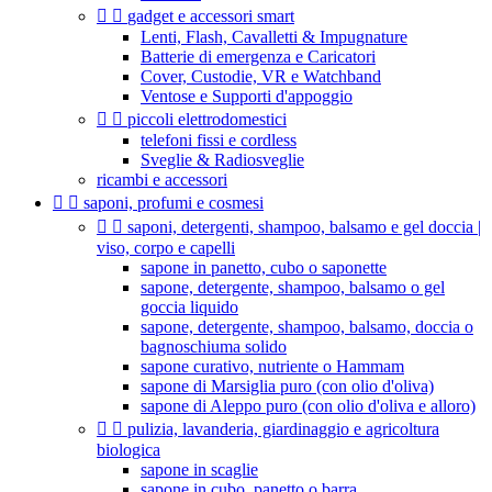


gadget e accessori smart
Lenti, Flash, Cavalletti & Impugnature
Batterie di emergenza e Caricatori
Cover, Custodie, VR e Watchband
Ventose e Supporti d'appoggio


piccoli elettrodomestici
telefoni fissi e cordless
Sveglie & Radiosveglie
ricambi e accessori


saponi, profumi e cosmesi


saponi, detergenti, shampoo, balsamo e gel doccia |
viso, corpo e capelli
sapone in panetto, cubo o saponette
sapone, detergente, shampoo, balsamo o gel
goccia liquido
sapone, detergente, shampoo, balsamo, doccia o
bagnoschiuma solido
sapone curativo, nutriente o Hammam
sapone di Marsiglia puro (con olio d'oliva)
sapone di Aleppo puro (con olio d'oliva e alloro)


pulizia, lavanderia, giardinaggio e agricoltura
biologica
sapone in scaglie
sapone in cubo, panetto o barra