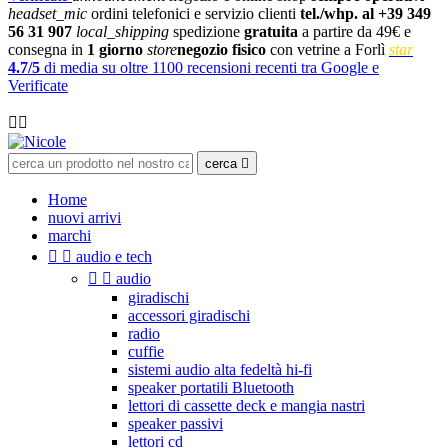
headset_mic
ordini telefonici e servizio clienti
tel./whp. al +39 349
56 31 907
local_shipping
spedizione
gratuita
a partire da 49€ e
consegna in
1 giorno
store
negozio fisico
con vetrine a Forlì
star
4.7/5
di media su oltre 1100 recensioni recenti tra Google e
Verificate

cerca

Home
nuovi arrivi
marchi


audio e tech


audio
giradischi
accessori giradischi
radio
cuffie
sistemi audio alta fedeltà hi-fi
speaker portatili Bluetooth
lettori di cassette deck e mangia nastri
speaker passivi
lettori cd