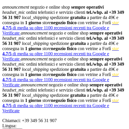
announcement
negozio e online shop
sempre operativi
headset_mic
ordini telefonici e servizio clienti
tel./whp. al +39 349
56 31 907
local_shipping
spedizione
gratuita
a partire da 49€ e
consegna in
1 giorno
store
negozio fisico
con vetrine a Forlì
star
4.7/5
di media su oltre 1100 recensioni recenti tra Google e
Verificate
announcement
negozio e online shop
sempre operativi
headset_mic
ordini telefonici e servizio clienti
tel./whp. al +39 349
56 31 907
local_shipping
spedizione
gratuita
a partire da 49€ e
consegna in
1 giorno
store
negozio fisico
con vetrine a Forlì
star
4.7/5
di media su oltre 1100 recensioni recenti tra Google e
Verificate
announcement
negozio e online shop
sempre operativi
headset_mic
ordini telefonici e servizio clienti
tel./whp. al +39 349
56 31 907
local_shipping
spedizione
gratuita
a partire da 49€ e
consegna in
1 giorno
store
negozio fisico
con vetrine a Forlì
star
4.7/5
di media su oltre 1100 recensioni recenti tra Google e
Verificate
announcement
negozio e online shop
sempre operativi
headset_mic
ordini telefonici e servizio clienti
tel./whp. al +39 349
56 31 907
local_shipping
spedizione
gratuita
a partire da 49€ e
consegna in
1 giorno
store
negozio fisico
con vetrine a Forlì
star
4.7/5
di media su oltre 1100 recensioni recenti tra Google e
Verificate
Chiamaci:
+39 349 56 31 907
Lingua: