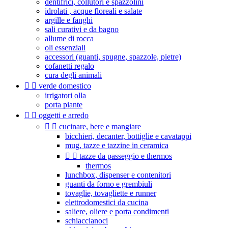
dentifrici, collutori e spazzolini
idrolati , acque floreali e salate
argille e fanghi
sali curativi e da bagno
allume di rocca
oli essenziali
accessori (guanti, spugne, spazzole, pietre)
cofanetti regalo
cura degli animali


verde domestico
irrigatori olla
porta piante


oggetti e arredo


cucinare, bere e mangiare
bicchieri, decanter, bottiglie e cavatappi
mug, tazze e tazzine in ceramica


tazze da passeggio e thermos
thermos
lunchbox, dispenser e contenitori
guanti da forno e grembiuli
tovaglie, tovagliette e runner
elettrodomestici da cucina
saliere, oliere e porta condimenti
schiaccianoci