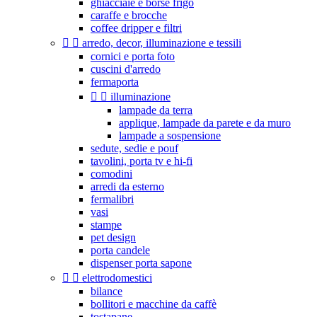
ghiacciaie e borse frigo
caraffe e brocche
coffee dripper e filtri


arredo, decor, illuminazione e tessili
cornici e porta foto
cuscini d'arredo
fermaporta


illuminazione
lampade da terra
applique, lampade da parete e da muro
lampade a sospensione
sedute, sedie e pouf
tavolini, porta tv e hi-fi
comodini
arredi da esterno
fermalibri
vasi
stampe
pet design
porta candele
dispenser porta sapone


elettrodomestici
bilance
bollitori e macchine da caffè
tostapane