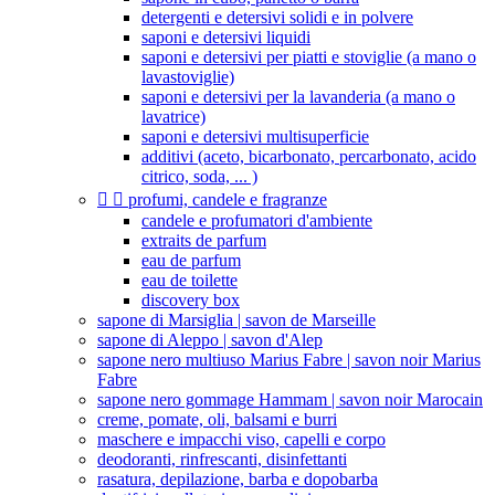
detergenti e detersivi solidi e in polvere
saponi e detersivi liquidi
saponi e detersivi per piatti e stoviglie (a mano o
lavastoviglie)
saponi e detersivi per la lavanderia (a mano o
lavatrice)
saponi e detersivi multisuperficie
additivi (aceto, bicarbonato, percarbonato, acido
citrico, soda, ... )


profumi, candele e fragranze
candele e profumatori d'ambiente
extraits de parfum
eau de parfum
eau de toilette
discovery box
sapone di Marsiglia | savon de Marseille
sapone di Aleppo | savon d'Alep
sapone nero multiuso Marius Fabre | savon noir Marius
Fabre
sapone nero gommage Hammam | savon noir Marocain
creme, pomate, oli, balsami e burri
maschere e impacchi viso, capelli e corpo
deodoranti, rinfrescanti, disinfettanti
rasatura, depilazione, barba e dopobarba