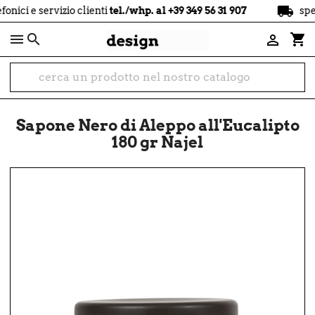
local_shipping
servizio clienti
tel./whp. al +39 349 56 31 907
spedizione

shopping_cart

Sapone Nero di Aleppo all'Eucalipto
180 gr Najel