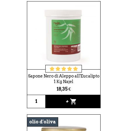
Sapone Nero di Aleppo all'Eucalipto
1 Kg Najel
18,35 €
shopping_cart
+
olio d'oliva