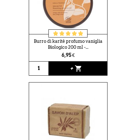
Burro di karité profumo vaniglia
Biologico 200 ml -...
6,95 €
shopping_cart
+