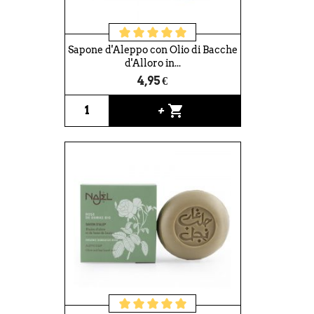
Sapone d'Aleppo con Olio di Bacche
d'Alloro in...
4,95 €
shopping_cart
+