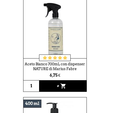
Aceto Bianco 700mL con dispenser
NATURE di Marius Fabre
6,75 €
shopping_cart
+
400 ml