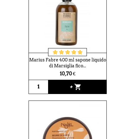
Marius Fabre 400 ml sapone liquido
di Marsiglia fico...
10,70 €
shopping_cart
+