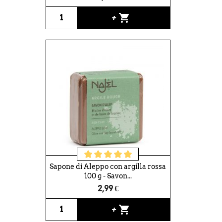
shopping_cart
+
Sapone di Aleppo con argilla rossa
100 g - Savon...
2,99 €
shopping_cart
+