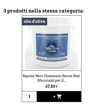
3 prodotti nella stessa categoria:
olio d'oliva
Sapone Nero Hammam (Savon Noir
Marocain) per il...
67,50 €
shopping_cart
+