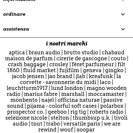

ordinare

assistenza
i nostri marchi
aptica
|
braun audio
|
brutto studio
|
chabaud
maison de parfum
|
cirerie de gascogne
|
couto
|
crash baggage
|
crosley
|
féret parfumeur
|
filt
1860
|
fluid market
|
fujifilm
|
geneva
|
gingko
|
jacob jensen
|
jao brand
|
jlab
|
kreafunk
|
la
corvette - savonnerie du midi
|
laco
|
leuchtturm1917
|
lund london
|
magno wooden
radio
|
marius fabre
|
marshall
|
moccamaster
|
monbento
|
najel
|
officina naturae
|
passive
sound
|
pijama - colorful soft cases
|
polarbox
|
prospector co.
|
qeeboo
|
rig tig
|
roberts radio
|
selezione nicole
|
stelton
|
thumbsup u.k.
|
tivoli
audio
|
tnut
|
trabo
|
versatile paris
|
we are
rewind
|
wouf
|
xoopar