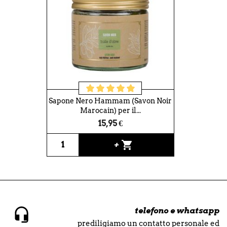
Sapone Nero Hammam (Savon Noir
Marocain) per il...
15,95 €
shopping_cart
+
telefono e whatsapp
prediligiamo un contatto personale ed