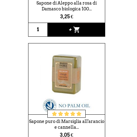
Sapone di Aleppo alla rosa di
Damasco biologica 100...
3,25 €
shopping_cart
+
Sapone puro di Marsiglia all'arancio
e cannella...
3,05 €