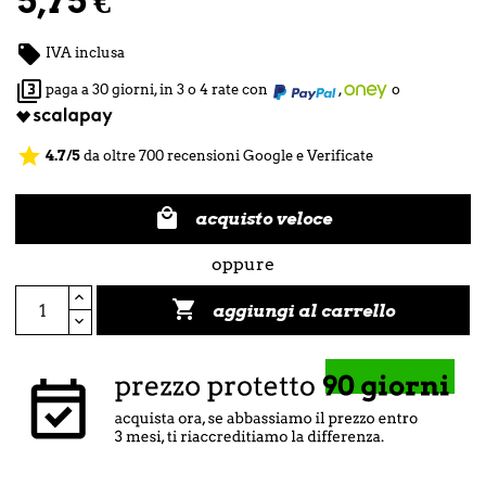
5,75 €

IVA inclusa

paga a 30 giorni, in 3 o 4 rate con
,
o
star
4.7/5
da oltre 700 recensioni Google e Verificate

acquisto veloce
oppure

aggiungi al carrello