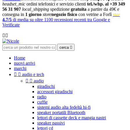
headset_mic
ordini telefonici e servizio clienti
tel./whp. al +39 349
56 31 907
local_shipping
spedizione
gratuita
a partire da 49€ e
consegna in
1 giorno
store
negozio fisico
con vetrine a Forlì
star
4.7/5
di media su oltre 1100 recensioni recenti tra Google e
Verificate

cerca

Home
nuovi arrivi
marchi


audio e tech


audio
giradischi
accessori giradischi
radio
cuffie
sistemi audio alta fedeltà hi-fi
speaker portatili Bluetooth
lettori di cassette deck e mangia nastri
speaker passivi
lettori cd