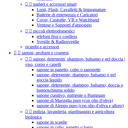


gadget e accessori smart
Lenti, Flash, Cavalletti & Impugnature
Batterie di emergenza e Caricatori
Cover, Custodie, VR e Watchband
Ventose e Supporti d'appoggio


piccoli elettrodomestici
telefoni fissi e cordless
Sveglie & Radiosveglie
ricambi e accessori


saponi, profumi e cosmesi


saponi, detergenti, shampoo, balsamo e gel doccia |
viso, corpo e capelli
sapone in panetto, cubo o saponette
sapone, detergente, shampoo, balsamo o gel
goccia liquido
sapone, detergente, shampoo, balsamo, doccia o
bagnoschiuma solido
sapone curativo, nutriente o Hammam
sapone di Marsiglia puro (con olio d'oliva)
sapone di Aleppo puro (con olio d'oliva e alloro)


pulizia, lavanderia, giardinaggio e agricoltura
biologica
sapone in scaglie
sapone in cubo, panetto o barra