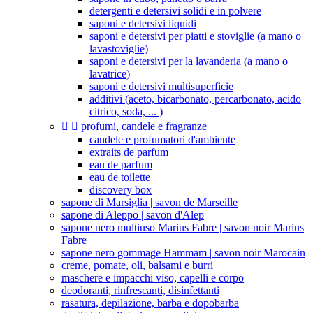
detergenti e detersivi solidi e in polvere
saponi e detersivi liquidi
saponi e detersivi per piatti e stoviglie (a mano o
lavastoviglie)
saponi e detersivi per la lavanderia (a mano o
lavatrice)
saponi e detersivi multisuperficie
additivi (aceto, bicarbonato, percarbonato, acido
citrico, soda, ... )


profumi, candele e fragranze
candele e profumatori d'ambiente
extraits de parfum
eau de parfum
eau de toilette
discovery box
sapone di Marsiglia | savon de Marseille
sapone di Aleppo | savon d'Alep
sapone nero multiuso Marius Fabre | savon noir Marius
Fabre
sapone nero gommage Hammam | savon noir Marocain
creme, pomate, oli, balsami e burri
maschere e impacchi viso, capelli e corpo
deodoranti, rinfrescanti, disinfettanti
rasatura, depilazione, barba e dopobarba