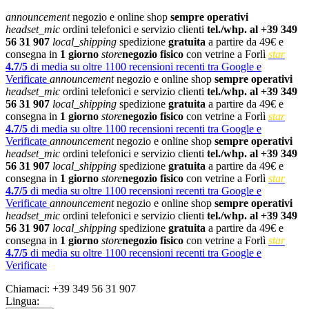
announcement
negozio e online shop
sempre operativi
headset_mic
ordini telefonici e servizio clienti
tel./whp. al +39 349
56 31 907
local_shipping
spedizione
gratuita
a partire da 49€ e
consegna in
1 giorno
store
negozio fisico
con vetrine a Forlì
star
4.7/5
di media su oltre 1100 recensioni recenti tra Google e
Verificate
announcement
negozio e online shop
sempre operativi
headset_mic
ordini telefonici e servizio clienti
tel./whp. al +39 349
56 31 907
local_shipping
spedizione
gratuita
a partire da 49€ e
consegna in
1 giorno
store
negozio fisico
con vetrine a Forlì
star
4.7/5
di media su oltre 1100 recensioni recenti tra Google e
Verificate
announcement
negozio e online shop
sempre operativi
headset_mic
ordini telefonici e servizio clienti
tel./whp. al +39 349
56 31 907
local_shipping
spedizione
gratuita
a partire da 49€ e
consegna in
1 giorno
store
negozio fisico
con vetrine a Forlì
star
4.7/5
di media su oltre 1100 recensioni recenti tra Google e
Verificate
announcement
negozio e online shop
sempre operativi
headset_mic
ordini telefonici e servizio clienti
tel./whp. al +39 349
56 31 907
local_shipping
spedizione
gratuita
a partire da 49€ e
consegna in
1 giorno
store
negozio fisico
con vetrine a Forlì
star
4.7/5
di media su oltre 1100 recensioni recenti tra Google e
Verificate
Chiamaci:
+39 349 56 31 907
Lingua: