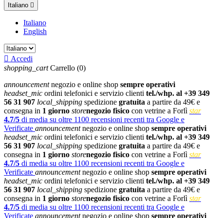
Italiano

Italiano
English

Accedi
shopping_cart
Carrello
(0)
announcement
negozio e online shop
sempre operativi
headset_mic
ordini telefonici e servizio clienti
tel./whp. al +39 349
56 31 907
local_shipping
spedizione
gratuita
a partire da 49€ e
consegna in
1 giorno
store
negozio fisico
con vetrine a Forlì
star
4.7/5
di media su oltre 1100 recensioni recenti tra Google e
Verificate
announcement
negozio e online shop
sempre operativi
headset_mic
ordini telefonici e servizio clienti
tel./whp. al +39 349
56 31 907
local_shipping
spedizione
gratuita
a partire da 49€ e
consegna in
1 giorno
store
negozio fisico
con vetrine a Forlì
star
4.7/5
di media su oltre 1100 recensioni recenti tra Google e
Verificate
announcement
negozio e online shop
sempre operativi
headset_mic
ordini telefonici e servizio clienti
tel./whp. al +39 349
56 31 907
local_shipping
spedizione
gratuita
a partire da 49€ e
consegna in
1 giorno
store
negozio fisico
con vetrine a Forlì
star
4.7/5
di media su oltre 1100 recensioni recenti tra Google e
Verificate
announcement
negozio e online shop
sempre operativi