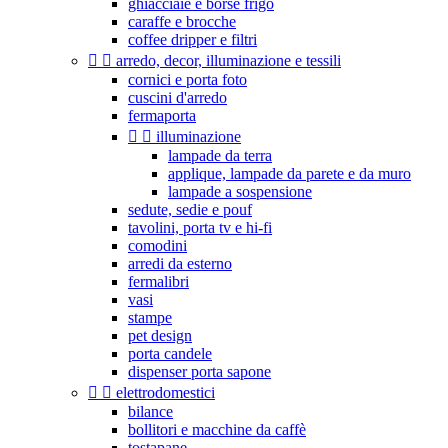
ghiacciaie e borse frigo
caraffe e brocche
coffee dripper e filtri


arredo, decor, illuminazione e tessili
cornici e porta foto
cuscini d'arredo
fermaporta


illuminazione
lampade da terra
applique, lampade da parete e da muro
lampade a sospensione
sedute, sedie e pouf
tavolini, porta tv e hi-fi
comodini
arredi da esterno
fermalibri
vasi
stampe
pet design
porta candele
dispenser porta sapone


elettrodomestici
bilance
bollitori e macchine da caffè
tostapane