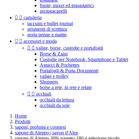
fruste, mixer ed impastatrici
asciugacapelli


cartoleria
taccuini e bullet journal
strumenti di scrittura
porta penne e matite


accessori e moda


valige, borse, custodie e portafogli
Borse & Zaini
Custodie per Notebook, Smartphone e Tablet
Astucci & Pochettes
Portafogli & Porta Documenti
valige e trolley
Shoppers
borse a rete, in rete e retate


occhiali
occhiali da lettura
occhiali da sole
Home
Prodotti
saponi, profumi e cosmesi
sapone di Aleppo | savon d'Alep
sapone di Aleppo 30% panetto 180 g selezione nicole