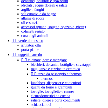
dentifrici, collutori e spazzolini
idrolati , acque floreali e salate
argille e fanghi
sali curativi e da bagno
allume di rocca
oli essenziali
accessori (guanti, spugne, spazzole, pietre)
cofanetti regalo
cura degli animali


verde domestico
irrigatori olla
porta piante


oggetti e arredo


cucinare, bere e mangiare
bicchieri, decanter, bottiglie e cavatappi
mug, tazze e tazzine in ceramica


tazze da passeggio e thermos
thermos
lunchbox, dispenser e contenitori
guanti da forno e grembiuli
tovaglie, tovagliette e runner
elettrodomestici da cucina
saliere, oliere e porta condimenti
schiaccianoci