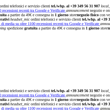
ordini telefonici e servizio clienti
tel./whp. al +39 349 56 31 907
local
 recensioni recenti tra Google e Verificate
announcement
negozio e on
tuita
a partire da 49€ e consegna in
1 giorno
store
negozio fisico
con vet
rativi
headset_mic
ordini telefonici e servizio clienti
tel./whp. al +39 
5
di media su oltre 1100 recensioni recenti tra Google e Verificate
annou
ping
spedizione
gratuita
a partire da 49€ e consegna in
1 giorno
store
n
ordini telefonici e servizio clienti
tel./whp. al +39 349 56 31 907
local
 recensioni recenti tra Google e Verificate
announcement
negozio e on
tuita
a partire da 49€ e consegna in
1 giorno
store
negozio fisico
con vet
rativi
headset_mic
ordini telefonici e servizio clienti
tel./whp. al +39 
5
di media su oltre 1100 recensioni recenti tra Google e Verificate
annou