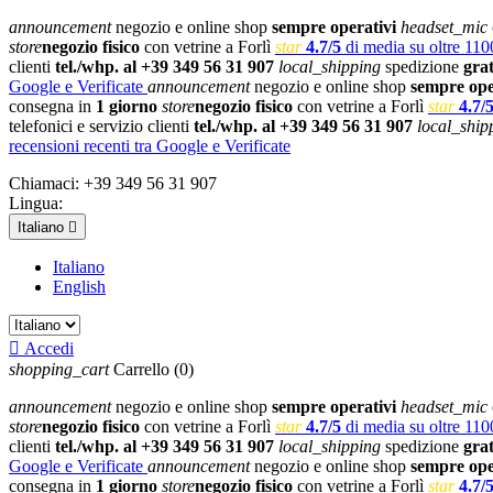
announcement
negozio e online shop
sempre operativi
headset_mic
store
negozio fisico
con vetrine a Forlì
star
4.7/5
di media su oltre 1100
clienti
tel./whp. al +39 349 56 31 907
local_shipping
spedizione
gra
Google e Verificate
announcement
negozio e online shop
sempre ope
consegna in
1 giorno
store
negozio fisico
con vetrine a Forlì
star
4.7/
telefonici e servizio clienti
tel./whp. al +39 349 56 31 907
local_ship
recensioni recenti tra Google e Verificate
Chiamaci:
+39 349 56 31 907
Lingua:
Italiano

Italiano
English

Accedi
shopping_cart
Carrello
(0)
announcement
negozio e online shop
sempre operativi
headset_mic
store
negozio fisico
con vetrine a Forlì
star
4.7/5
di media su oltre 1100
clienti
tel./whp. al +39 349 56 31 907
local_shipping
spedizione
gra
Google e Verificate
announcement
negozio e online shop
sempre ope
consegna in
1 giorno
store
negozio fisico
con vetrine a Forlì
star
4.7/