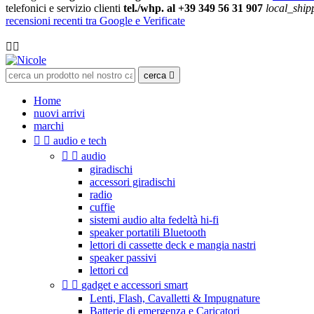
telefonici e servizio clienti
tel./whp. al +39 349 56 31 907
local_ship
recensioni recenti tra Google e Verificate

cerca

Home
nuovi arrivi
marchi


audio e tech


audio
giradischi
accessori giradischi
radio
cuffie
sistemi audio alta fedeltà hi-fi
speaker portatili Bluetooth
lettori di cassette deck e mangia nastri
speaker passivi
lettori cd


gadget e accessori smart
Lenti, Flash, Cavalletti & Impugnature
Batterie di emergenza e Caricatori