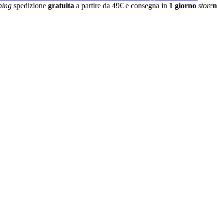
ping
spedizione
gratuita
a partire da 49€ e consegna in
1 giorno
store
n