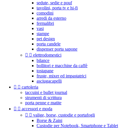
sedute, sedie e pouf
tavolini, porta tv e hi-fi
comodini
arredi da esterno
fermalibri
vasi
stampe
pet design
porta candele
dispenser porta sapone


elettrodomestici
bilance
bollitori e macchine da caffè
tostapane
fruste, mixer ed impastatrici
asciugacapelli


cartoleria
taccuini e bullet journal
strumenti di scrittura
porta penne e matite


accessori e moda


valige, borse, custodie e portafogli
Borse & Zaini
Custodie per Notebook, Smartphone e Tablet