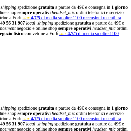
_shipping
spedizione
gratuita
a partire da 49€ e consegna in
1 giorno
line shop
sempre operativi
headset_mic
ordini telefonici e servizio
rine a Forlì
star
4.7/5
di media su oltre 1100 recensioni recenti tra
349 56 31 907
local_shipping
spedizione
gratuita
a partire da 49€ e
ncement
negozio e online shop
sempre operativi
headset_mic
ordini
egozio fisico
con vetrine a Forlì
star
4.7/5
di media su oltre 1100
_shipping
spedizione
gratuita
a partire da 49€ e consegna in
1 giorno
line shop
sempre operativi
headset_mic
ordini telefonici e servizio
rine a Forlì
star
4.7/5
di media su oltre 1100 recensioni recenti tra
349 56 31 907
local_shipping
spedizione
gratuita
a partire da 49€ e
ncement
negozio e online shop
sempre operativi
headset_mic
ordini