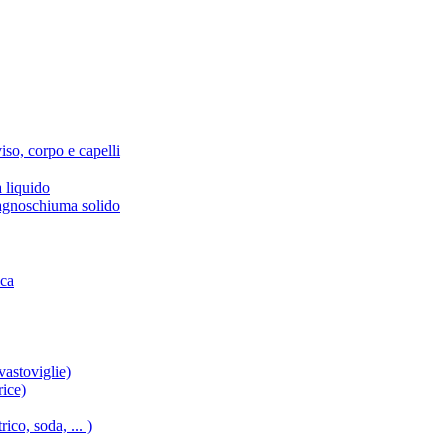
iso, corpo e capelli
 liquido
agnoschiuma solido
ica
vastoviglie)
rice)
ico, soda, ... )