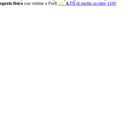
egozio fisico
con vetrine a Forlì
star
4.7/5
di media su oltre 1100