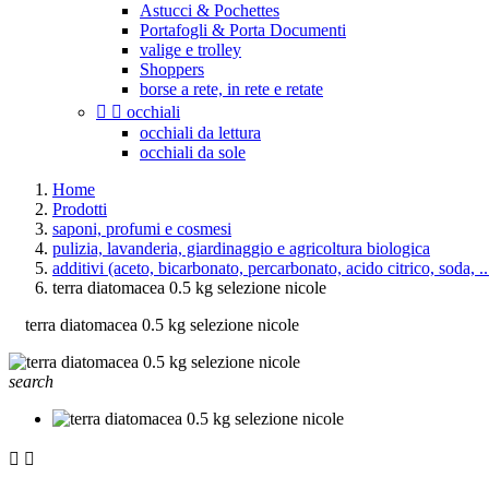
Astucci & Pochettes
Portafogli & Porta Documenti
valige e trolley
Shoppers
borse a rete, in rete e retate


occhiali
occhiali da lettura
occhiali da sole
Home
Prodotti
saponi, profumi e cosmesi
pulizia, lavanderia, giardinaggio e agricoltura biologica
additivi (aceto, bicarbonato, percarbonato, acido citrico, soda, ..
terra diatomacea 0.5 kg selezione nicole
terra diatomacea 0.5 kg selezione nicole
search

