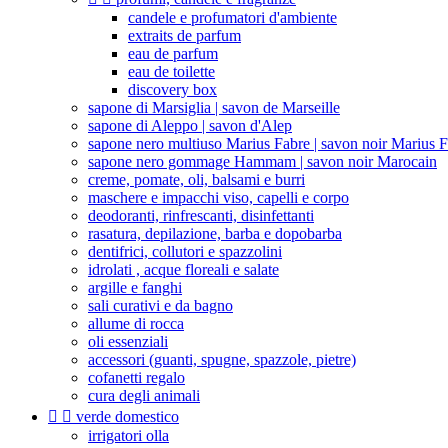
candele e profumatori d'ambiente
extraits de parfum
eau de parfum
eau de toilette
discovery box
sapone di Marsiglia | savon de Marseille
sapone di Aleppo | savon d'Alep
sapone nero multiuso Marius Fabre | savon noir Marius 
sapone nero gommage Hammam | savon noir Marocain
creme, pomate, oli, balsami e burri
maschere e impacchi viso, capelli e corpo
deodoranti, rinfrescanti, disinfettanti
rasatura, depilazione, barba e dopobarba
dentifrici, collutori e spazzolini
idrolati , acque floreali e salate
argille e fanghi
sali curativi e da bagno
allume di rocca
oli essenziali
accessori (guanti, spugne, spazzole, pietre)
cofanetti regalo
cura degli animali


verde domestico
irrigatori olla