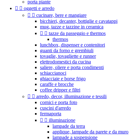
porta piante


oggetti e arredo


cucinare, bere e mangiare
bicchieri, decanter, bottiglie e cavatappi
mug, tazze e tazzine in ceramica


tazze da passeggio e thermos
thermos
lunchbox, dispenser e contenitori
guanti da forno e grembiuli
tovaglie, tovagliette e runner
elettrodomestici da cucina
saliere, oliere e porta condimenti
schiaccianoci
ghiacciaie e borse frigo
caraffe e brocche
coffee dripper e filtri


arredo, decor, illuminazione e tessili
cornici e porta foto
cuscini d'arredo
fermaporta


illuminazione
lampade da terra
applique, lampade da parete e da muro
lampade a sospensione