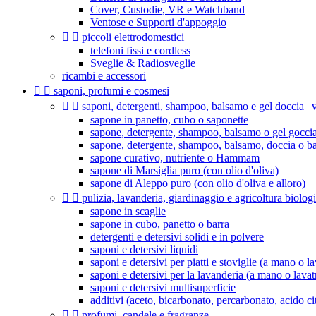
Cover, Custodie, VR e Watchband
Ventose e Supporti d'appoggio


piccoli elettrodomestici
telefoni fissi e cordless
Sveglie & Radiosveglie
ricambi e accessori


saponi, profumi e cosmesi


saponi, detergenti, shampoo, balsamo e gel doccia | v
sapone in panetto, cubo o saponette
sapone, detergente, shampoo, balsamo o gel goccia
sapone, detergente, shampoo, balsamo, doccia o b
sapone curativo, nutriente o Hammam
sapone di Marsiglia puro (con olio d'oliva)
sapone di Aleppo puro (con olio d'oliva e alloro)


pulizia, lavanderia, giardinaggio e agricoltura biolog
sapone in scaglie
sapone in cubo, panetto o barra
detergenti e detersivi solidi e in polvere
saponi e detersivi liquidi
saponi e detersivi per piatti e stoviglie (a mano o la
saponi e detersivi per la lavanderia (a mano o lavat
saponi e detersivi multisuperficie
additivi (aceto, bicarbonato, percarbonato, acido citr


profumi, candele e fragranze