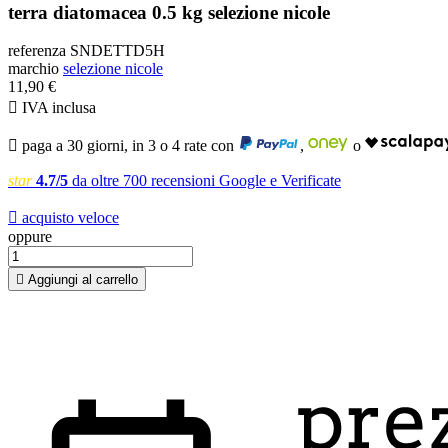
terra diatomacea 0.5 kg selezione nicole
referenza
SNDETTD5H
marchio
selezione nicole
11,90 €

IVA inclusa

paga a 30 giorni, in 3 o 4 rate con
,
o
star
4.7/5
da oltre 700 recensioni Google e Verificate

acquisto veloce
oppure

Aggiungi al carrello