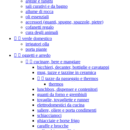
argille e fanghi
sali curativi e da bagno
allume di rocca
oli essenziali
accessori (guanti, spugne, spazzole, pietre)
cofanetti regalo
cura degli animali


verde domestico
irrigatori olla
porta piante


oggetti e arredo


cucinare, bere e mangiare
bicchieri, decanter, bottiglie e cavatappi
mug, tazze e tazzine in ceramica


tazze da passeggio e thermos
thermos
lunchbox, dispenser e contenitori
guanti da forno e grembiuli
tovaglie, tovagliette e runner
elettrodomestici da cucina
saliere, oliere e porta condimenti
schiaccianoci
ghiacciaie e borse frigo
caraffe e brocche