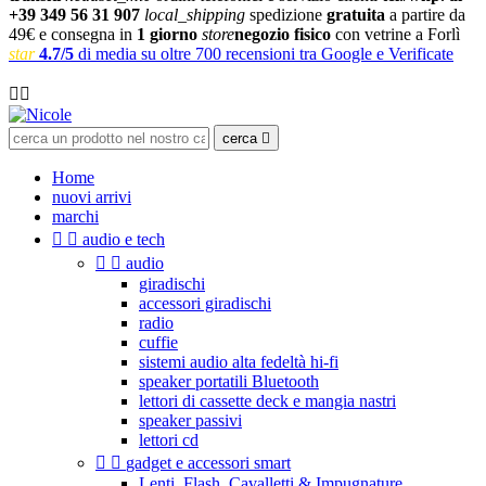
+39 349 56 31 907
local_shipping
spedizione
gratuita
a partire da
49€ e consegna in
1 giorno
store
negozio fisico
con vetrine a Forlì
star
4.7/5
di media su oltre 700 recensioni tra Google e Verificate

cerca

Home
nuovi arrivi
marchi


audio e tech


audio
giradischi
accessori giradischi
radio
cuffie
sistemi audio alta fedeltà hi-fi
speaker portatili Bluetooth
lettori di cassette deck e mangia nastri
speaker passivi
lettori cd


gadget e accessori smart
Lenti, Flash, Cavalletti & Impugnature