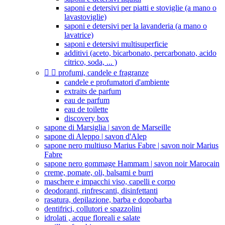
saponi e detersivi per piatti e stoviglie (a mano o
lavastoviglie)
saponi e detersivi per la lavanderia (a mano o
lavatrice)
saponi e detersivi multisuperficie
additivi (aceto, bicarbonato, percarbonato, acido
citrico, soda, ... )


profumi, candele e fragranze
candele e profumatori d'ambiente
extraits de parfum
eau de parfum
eau de toilette
discovery box
sapone di Marsiglia | savon de Marseille
sapone di Aleppo | savon d'Alep
sapone nero multiuso Marius Fabre | savon noir Marius
Fabre
sapone nero gommage Hammam | savon noir Marocain
creme, pomate, oli, balsami e burri
maschere e impacchi viso, capelli e corpo
deodoranti, rinfrescanti, disinfettanti
rasatura, depilazione, barba e dopobarba
dentifrici, collutori e spazzolini
idrolati , acque floreali e salate