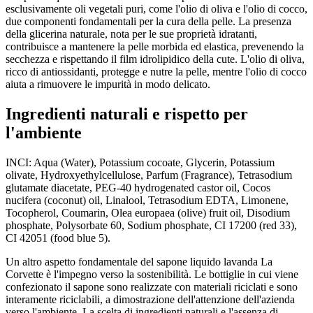
esclusivamente oli vegetali puri, come l'olio di oliva e l'olio di cocco,
due componenti fondamentali per la cura della pelle. La presenza
della glicerina naturale, nota per le sue proprietà idratanti,
contribuisce a mantenere la pelle morbida ed elastica, prevenendo la
secchezza e rispettando il film idrolipidico della cute. L'olio di oliva,
ricco di antiossidanti, protegge e nutre la pelle, mentre l'olio di cocco
aiuta a rimuovere le impurità in modo delicato.
Ingredienti naturali e rispetto per
l'ambiente
INCI: Aqua (Water), Potassium cocoate, Glycerin, Potassium
olivate, Hydroxyethylcellulose, Parfum (Fragrance), Tetrasodium
glutamate diacetate, PEG-40 hydrogenated castor oil, Cocos
nucifera (coconut) oil, Linalool, Tetrasodium EDTA, Limonene,
Tocopherol, Coumarin, Olea europaea (olive) fruit oil, Disodium
phosphate, Polysorbate 60, Sodium phosphate, CI 17200 (red 33),
CI 42051 (food blue 5).
Un altro aspetto fondamentale del sapone liquido lavanda La
Corvette è l'impegno verso la sostenibilità. Le bottiglie in cui viene
confezionato il sapone sono realizzate con materiali riciclati e sono
interamente riciclabili, a dimostrazione dell'attenzione dell'azienda
verso l'ambiente. La scelta di ingredienti naturali e l'assenza di