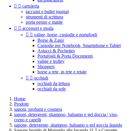


cartoleria
taccuini e bullet journal
strumenti di scrittura
porta penne e matite


accessori e moda


valige, borse, custodie e portafogli
Borse & Zaini
Custodie per Notebook, Smartphone e Tablet
Astucci & Pochettes
Portafogli & Porta Documenti
valige e trolley
Shoppers
borse a rete, in rete e retate


occhiali
occhiali da lettura
occhiali da sole
Home
Prodotti
saponi, profumi e cosmesi
saponi, detergenti, shampoo, balsamo e gel doccia | viso,
corpo e capelli
sapone, detergente, shampoo, balsamo o gel goccia liquido
Sapone liquido di Marsiglia alla lavanda 1L La Corvette