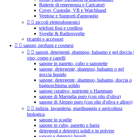
Batterie di emergenza e Caricatori
Cover, Custodie, VR e Watchband
Ventose e Supporti d'appoggio


piccoli elettrodomestici
telefoni fissi e cordless
Sveglie & Radiosveglie
ricambi e accessori


saponi, profumi e cosmesi


saponi, detergenti, shampoo, balsamo e gel doccia |
viso, corpo e capelli
sapone in panetto, cubo o saponette
sapone, detergente, shampoo, balsamo o gel
goccia liquido
sapone, detergente, shampoo, balsamo, doccia o
bagnoschiuma solido
sapone curativo, nutriente o Hammam
sapone di Marsiglia puro (con olio d'oliva)
sapone di Aleppo puro (con olio d'oliva e alloro)


pulizia, lavanderia, giardinaggio e agricoltura
biologica
sapone in scaglie
sapone in cubo, panetto o barra
detergenti e detersivi solidi e in polvere
saponi e detersivi liquidi