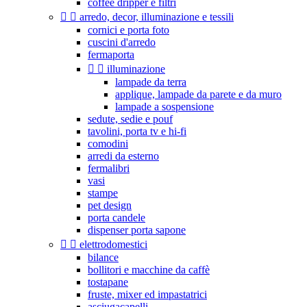
coffee dripper e filtri


arredo, decor, illuminazione e tessili
cornici e porta foto
cuscini d'arredo
fermaporta


illuminazione
lampade da terra
applique, lampade da parete e da muro
lampade a sospensione
sedute, sedie e pouf
tavolini, porta tv e hi-fi
comodini
arredi da esterno
fermalibri
vasi
stampe
pet design
porta candele
dispenser porta sapone


elettrodomestici
bilance
bollitori e macchine da caffè
tostapane
fruste, mixer ed impastatrici
asciugacapelli