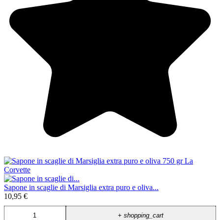
Sapone in scaglie di Marsiglia extra puro e oliva...
10,95 €
+
shopping_cart