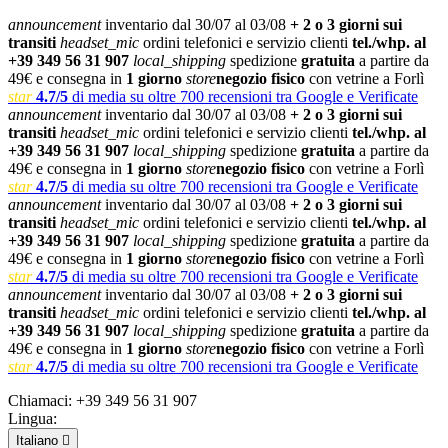
announcement
inventario dal 30/07 al 03/08
+ 2 o 3 giorni sui
transiti
headset_mic
ordini telefonici e servizio clienti
tel./whp. al
+39 349 56 31 907
local_shipping
spedizione
gratuita
a partire da
49€ e consegna in
1 giorno
store
negozio fisico
con vetrine a Forlì
star
4.7/5
di media su oltre 700 recensioni tra Google e Verificate
announcement
inventario dal 30/07 al 03/08
+ 2 o 3 giorni sui
transiti
headset_mic
ordini telefonici e servizio clienti
tel./whp. al
+39 349 56 31 907
local_shipping
spedizione
gratuita
a partire da
49€ e consegna in
1 giorno
store
negozio fisico
con vetrine a Forlì
star
4.7/5
di media su oltre 700 recensioni tra Google e Verificate
announcement
inventario dal 30/07 al 03/08
+ 2 o 3 giorni sui
transiti
headset_mic
ordini telefonici e servizio clienti
tel./whp. al
+39 349 56 31 907
local_shipping
spedizione
gratuita
a partire da
49€ e consegna in
1 giorno
store
negozio fisico
con vetrine a Forlì
star
4.7/5
di media su oltre 700 recensioni tra Google e Verificate
announcement
inventario dal 30/07 al 03/08
+ 2 o 3 giorni sui
transiti
headset_mic
ordini telefonici e servizio clienti
tel./whp. al
+39 349 56 31 907
local_shipping
spedizione
gratuita
a partire da
49€ e consegna in
1 giorno
store
negozio fisico
con vetrine a Forlì
star
4.7/5
di media su oltre 700 recensioni tra Google e Verificate
Chiamaci:
+39 349 56 31 907
Lingua:
Italiano
