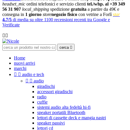
headset_mic
ordini telefonici e servizio clienti
tel./whp. al +39 349
56 31 907
local_shipping
spedizione
gratuita
a partire da 49€ e
consegna in
1 giorno
store
negozio fisico
con vetrine a Forlì
star
4.7/5
di media su oltre 1100 recensioni recenti tra Google e
Verificate

cerca

Home
nuovi arrivi
marchi


audio e tech


audio
giradischi
accessori giradischi
radio
cuffie
sistemi audio alta fedeltà hi-fi
speaker portatili Bluetooth
lettori di cassette deck e mangia nastri
speaker passivi
lettori cd