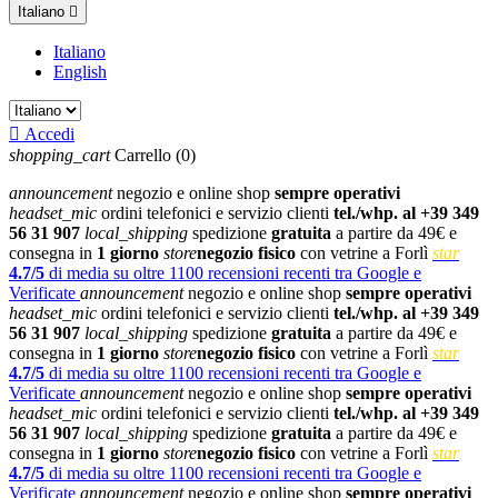
Italiano

Italiano
English

Accedi
shopping_cart
Carrello
(0)
announcement
negozio e online shop
sempre operativi
headset_mic
ordini telefonici e servizio clienti
tel./whp. al +39 349
56 31 907
local_shipping
spedizione
gratuita
a partire da 49€ e
consegna in
1 giorno
store
negozio fisico
con vetrine a Forlì
star
4.7/5
di media su oltre 1100 recensioni recenti tra Google e
Verificate
announcement
negozio e online shop
sempre operativi
headset_mic
ordini telefonici e servizio clienti
tel./whp. al +39 349
56 31 907
local_shipping
spedizione
gratuita
a partire da 49€ e
consegna in
1 giorno
store
negozio fisico
con vetrine a Forlì
star
4.7/5
di media su oltre 1100 recensioni recenti tra Google e
Verificate
announcement
negozio e online shop
sempre operativi
headset_mic
ordini telefonici e servizio clienti
tel./whp. al +39 349
56 31 907
local_shipping
spedizione
gratuita
a partire da 49€ e
consegna in
1 giorno
store
negozio fisico
con vetrine a Forlì
star
4.7/5
di media su oltre 1100 recensioni recenti tra Google e
Verificate
announcement
negozio e online shop
sempre operativi