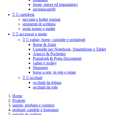
fruste, mixer ed impastatrici
asciugacapelli


cartoleria
taccuini e bullet journal
strumenti di scrittura
porta penne e matite


accessori e moda


valige, borse, custodie e portafogli
Borse & Zaini
Custodie per Notebook, Smartphone e Tablet
Astucci & Pochettes
Portafogli & Porta Documenti
valige e trolley
Shoppers
borse a rete, in rete e retate


occhiali
occhiali da lettura
occhiali da sole
Home
Prodotti
saponi, profumi e cosmesi
profumi, candele e fragranze
extraits de parfum