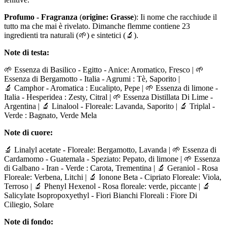
Profumo - Fragranza
(
origine: Grasse
): Ii nome che racchiude il
tutto ma che mai è rivelato. Dimanche flemme contiene 23
ingredienti tra naturali (🌱) e sintetici (🔬).
Note di testa:
🌱 Essenza di Basilico - Egitto - Anice: Aromatico, Fresco | 🌱
Essenza di Bergamotto - Italia - Agrumi : Tè, Saporito |
🔬 Camphor - Aromatica : Eucalipto, Pepe | 🌱 Essenza di limone -
Italia - Hesperidea : Zesty, Citral | 🌱 Essenza Distillata Di Lime -
Argentina | 🔬 Linalool - Floreale: Lavanda, Saporito | 🔬 Triplal -
Verde : Bagnato, Verde Mela
Note di cuore:
🔬 Linalyl acetate - Floreale: Bergamotto, Lavanda | 🌱 Essenza di
Cardamomo - Guatemala - Speziato: Pepato, di limone | 🌱 Essenza
di Galbano - Iran - Verde : Carota, Trementina | 🔬 Geraniol - Rosa
Floreale: Verbena, Litchi | 🔬 Ionone Beta - Cipriato Floreale: Viola,
Terroso | 🔬 Phenyl Hexenol - Rosa floreale: verde, piccante | 🔬
Salicylate Isopropoxyethyl - Fiori Bianchi Floreali : Fiore Di
Ciliegio, Solare
Note di fondo: