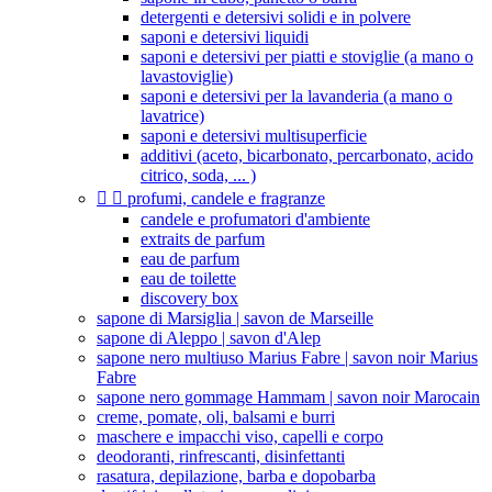
detergenti e detersivi solidi e in polvere
saponi e detersivi liquidi
saponi e detersivi per piatti e stoviglie (a mano o
lavastoviglie)
saponi e detersivi per la lavanderia (a mano o
lavatrice)
saponi e detersivi multisuperficie
additivi (aceto, bicarbonato, percarbonato, acido
citrico, soda, ... )


profumi, candele e fragranze
candele e profumatori d'ambiente
extraits de parfum
eau de parfum
eau de toilette
discovery box
sapone di Marsiglia | savon de Marseille
sapone di Aleppo | savon d'Alep
sapone nero multiuso Marius Fabre | savon noir Marius
Fabre
sapone nero gommage Hammam | savon noir Marocain
creme, pomate, oli, balsami e burri
maschere e impacchi viso, capelli e corpo
deodoranti, rinfrescanti, disinfettanti
rasatura, depilazione, barba e dopobarba