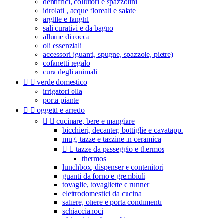
dentifrici, collutori e spazzolini
idrolati , acque floreali e salate
argille e fanghi
sali curativi e da bagno
allume di rocca
oli essenziali
accessori (guanti, spugne, spazzole, pietre)
cofanetti regalo
cura degli animali


verde domestico
irrigatori olla
porta piante


oggetti e arredo


cucinare, bere e mangiare
bicchieri, decanter, bottiglie e cavatappi
mug, tazze e tazzine in ceramica


tazze da passeggio e thermos
thermos
lunchbox, dispenser e contenitori
guanti da forno e grembiuli
tovaglie, tovagliette e runner
elettrodomestici da cucina
saliere, oliere e porta condimenti
schiaccianoci