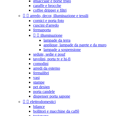
ghiacciaie e borse frigo
caraffe e brocche
coffee dripper e filtri


arredo, decor, illuminazione e tessili
cornici e porta foto
cuscini d'arredo
fermaporta


illuminazione
lampade da terra
applique, lampade da parete e da muro
lampade a sospensione
sedute, sedie e pouf
tavolini, porta tv e hi-fi
comodini
arredi da esterno
fermalibri
vasi
stampe
pet design
porta candele
dispenser porta sapone


elettrodomestici
bilance
bollitori e macchine da caffè
tostapane