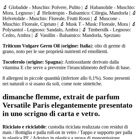
🔬 Globalide - Muschio: Polvere, Pulito | 🔬 Habanolide - Muschio:
Mora, Legnoso | 🔬 Heliotropin - Balsamico: Ciliegia, Mandorla | 🔬
Helvetolide - Muschio: Floreale, Frutti Rossi | 🔬 Muscone -
Muschio: Floreale, Cipriato | 🔬 Musk T - Musk: Floreale, Mora | 🔬
Polysantol - Legnoso: Sandalo, Ambra | 🔬 Timbersilk - Legnoso:
Cedro, Ambra | 🔬 Vanillin - Balsamico: Mandorla, Speziato
Triticum Vulgare Germ Oil
(
origine: Italia
): olio di germe di
grano, noto per le sue proprietà nutrienti ed emollienti.
Tocoferolo
(
origine: Spagna
): Antiossidante derivato dalla
vitamina E che serve a prevenire l'irrancidimento dell'olio di base.
8 allergeni in piccole quantità (inferiore allo 0,1%). Sono presenti
nei naturali o si usano da soli, come note sintetiche.
dimanche flemme, extrait de parfum
Versatile Paris elegantemente presentato
in uno scrigno di carta e vetro.
Riciclato e riciclabile
: custodia riciclata realizzata con residui di
mais / Bottiglia e palla roll-on in vetro / Tappo e supporto per palla
in plastica PE / Adesivo in plastica a prova di manomissione