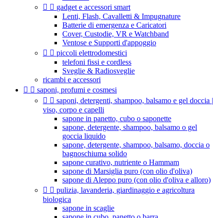


gadget e accessori smart
Lenti, Flash, Cavalletti & Impugnature
Batterie di emergenza e Caricatori
Cover, Custodie, VR e Watchband
Ventose e Supporti d'appoggio


piccoli elettrodomestici
telefoni fissi e cordless
Sveglie & Radiosveglie
ricambi e accessori


saponi, profumi e cosmesi


saponi, detergenti, shampoo, balsamo e gel doccia |
viso, corpo e capelli
sapone in panetto, cubo o saponette
sapone, detergente, shampoo, balsamo o gel
goccia liquido
sapone, detergente, shampoo, balsamo, doccia o
bagnoschiuma solido
sapone curativo, nutriente o Hammam
sapone di Marsiglia puro (con olio d'oliva)
sapone di Aleppo puro (con olio d'oliva e alloro)


pulizia, lavanderia, giardinaggio e agricoltura
biologica
sapone in scaglie
sapone in cubo, panetto o barra