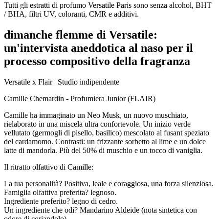
Tutti gli estratti di profumo Versatile Paris sono senza alcohol, BHT
/ BHA, filtri UV, coloranti, CMR e additivi.
dimanche flemme di Versatile:
un'intervista aneddotica al naso per il
processo compositivo della fragranza
Versatile x Flair | Studio indipendente
Camille Chemardin - Profumiera Junior (FLAIR)
Camille ha immaginato un Neo Musk, un nuovo muschiato,
rielaborato in una miscela ultra confortevole. Un inizio verde
vellutato (germogli di pisello, basilico) mescolato al fusant speziato
del cardamomo. Contrasti: un frizzante sorbetto al lime e un dolce
latte di mandorla. Più del 50% di muschio e un tocco di vaniglia.
Il ritratto olfattivo di Camille:
La tua personalità? Positiva, leale e coraggiosa, una forza silenziosa.
Famiglia olfattiva preferita? legnoso.
Ingrediente preferito? legno di cedro.
Un ingrediente che odi? Mandarino Aldeide (nota sintetica con
odore di coriandolo).