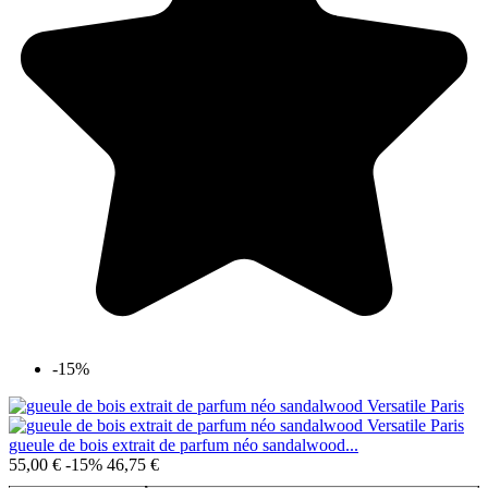
-15%
gueule de bois extrait de parfum néo sandalwood...
55,00 €
-15%
46,75 €