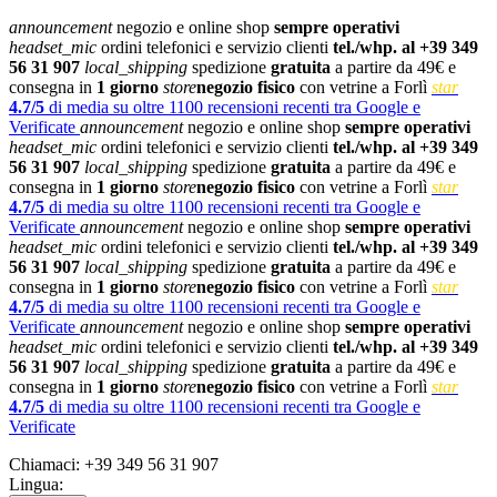
announcement
negozio e online shop
sempre operativi
headset_mic
ordini telefonici e servizio clienti
tel./whp. al +39 349
56 31 907
local_shipping
spedizione
gratuita
a partire da 49€ e
consegna in
1 giorno
store
negozio fisico
con vetrine a Forlì
star
4.7/5
di media su oltre 1100 recensioni recenti tra Google e
Verificate
announcement
negozio e online shop
sempre operativi
headset_mic
ordini telefonici e servizio clienti
tel./whp. al +39 349
56 31 907
local_shipping
spedizione
gratuita
a partire da 49€ e
consegna in
1 giorno
store
negozio fisico
con vetrine a Forlì
star
4.7/5
di media su oltre 1100 recensioni recenti tra Google e
Verificate
announcement
negozio e online shop
sempre operativi
headset_mic
ordini telefonici e servizio clienti
tel./whp. al +39 349
56 31 907
local_shipping
spedizione
gratuita
a partire da 49€ e
consegna in
1 giorno
store
negozio fisico
con vetrine a Forlì
star
4.7/5
di media su oltre 1100 recensioni recenti tra Google e
Verificate
announcement
negozio e online shop
sempre operativi
headset_mic
ordini telefonici e servizio clienti
tel./whp. al +39 349
56 31 907
local_shipping
spedizione
gratuita
a partire da 49€ e
consegna in
1 giorno
store
negozio fisico
con vetrine a Forlì
star
4.7/5
di media su oltre 1100 recensioni recenti tra Google e
Verificate
Chiamaci:
+39 349 56 31 907
Lingua: