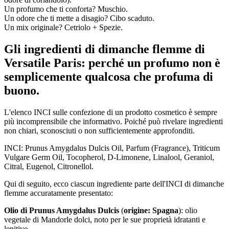
Un profumo che ti conforta? Muschio.
Un odore che ti mette a disagio? Cibo scaduto.
Un mix originale? Cetriolo + Spezie.
Gli ingredienti di dimanche flemme di
Versatile Paris: perché un profumo non è
semplicemente qualcosa che profuma di
buono.
L'elenco INCI sulle confezione di un prodotto cosmetico è sempre
più incomprensibile che informativo. Poiché può rivelare ingredienti
non chiari, sconosciuti o non sufficientemente approfonditi.
INCI: Prunus Amygdalus Dulcis Oil, Parfum (Fragrance), Triticum
Vulgare Germ Oil, Tocopherol, D-Limonene, Linalool, Geraniol,
Citral, Eugenol, Citronellol.
Qui di seguito, ecco ciascun ingrediente parte dell'INCI di dimanche
flemme accuratamente presentato:
Olio di Prunus Amygdalus Dulcis
(
origine: Spagna
): olio
vegetale di Mandorle dolci, noto per le sue proprietà idratanti e
lenitive.