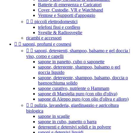
Batterie di emergenza e Caricatori
Cover, Custodie, VR e Watchband
Ventose e Supporti d'appoggio


piccoli elettrodomestici
telefoni fissi e cordless
Sveglie & Radiosveglie
ricambi e accessori


saponi, profumi e cosmesi


saponi, detergenti, shampoo, balsamo e gel doccia |
viso, corpo e capelli
sapone in panetto, cubo o saponette
sapone, detergente, shampoo, balsamo o gel
goccia liquido
sapone, detergente, shampoo, balsamo, doccia o
bagnoschiuma solido
sapone curativo, nutriente o Hammam
sapone di Marsiglia puro (con olio d'oliva)
sapone di Aleppo puro (con olio d'oliva e alloro)


pulizia, lavanderia, giardinaggio e agricoltura
biologica
sapone in scaglie
sapone in cubo, panetto o barra
detergenti e detersivi solidi e in polvere
saponi e detersivi liquidi