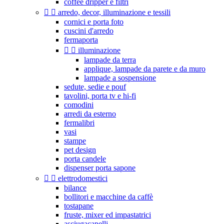
coffee dripper e filtri


arredo, decor, illuminazione e tessili
cornici e porta foto
cuscini d'arredo
fermaporta


illuminazione
lampade da terra
applique, lampade da parete e da muro
lampade a sospensione
sedute, sedie e pouf
tavolini, porta tv e hi-fi
comodini
arredi da esterno
fermalibri
vasi
stampe
pet design
porta candele
dispenser porta sapone


elettrodomestici
bilance
bollitori e macchine da caffè
tostapane
fruste, mixer ed impastatrici
asciugacapelli