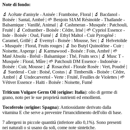
Note di fondo:
🔬 Acétate d'anisyle - Anisée : Framboise, Floral | 🔬 Bacdanol -
Boisée : Santal, Ambré | 🌱 Benjoin SIAM Résinoïde - Thaïlande -
Balsamique : Vanillé, Animal | 🔬 Cashmeran - Musquée : Patchouli,
Fruité | 🔬 Cedramber - Boisée : Cèdre, Irisé | 🌱 Cypriol Essence -
Inde - Boisée : Oud, Fumé | 🔬 Ethyl Maltol - Cuir Pyrogéné :
Caramel, Grillé | 🔬 Evernyl - Boisée : Mousse, Sec | 🔬 Helvetolide
- Musquée : Floral, Fruits rouges | 🔬 Iso Butyl Quinoléine - Cuir :
Noisette, Asperge | 🔬 Karmawood - Boisée : Foin, Ambré | 🌱
Maté Absolu - Brésil - Balsamique : Thé, Fruits secs | 🔬 Musc T -
Musquée : Floral, Mûre | 🌱 Patchouli DM Essence - Indonésie -
Boisée : Cuir, Mousse | 🔬 Rosacétol - Florale Rosée : Vert, Poudré |
🔬 Suederal - Cuir : Boisé, Costus | 🔬 Timbersilk - Boisée : Cèdre,
Ambré | 🔬 Undecarvertol - Verte : Fruité, Feuilles de Violettes | 🌱
Vétiver Essence - Haïti - Boisée : Noisette, Fumé
Triticum Vulgare Germ Oil
(
origine: Italia
): olio di germe di
grano, noto per le sue proprietà nutrienti ed emollienti.
Tocoferolo
(
origine: Spagna
): Antiossidante derivato dalla
vitamina E che serve a prevenire l'irrancidimento dell'olio di base.
7 allergeni in piccole quantità (inferiore allo 0,1%). Sono presenti
nei naturali o si usano da soli, come note sintetiche.