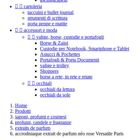


cartoleria
taccuini e bullet journal
strumenti di scrittura
porta penne e matite


accessori e moda


valige, borse, custodie e portafogli
Borse & Zaini
Custodie per Notebook, Smartphone e Tablet
Astucci & Pochettes
Portafogli & Porta Documenti
valige e trolley
Shoppers
borse a rete, in rete e retate


occhiali
occhiali da lettura
occhiali da sole
Home
Prodotti
saponi, profumi e cosmesi
profumi, candele e fragranze
extraits de parfum
accrodisiaque extrait de parfum néo rose Versatile Paris