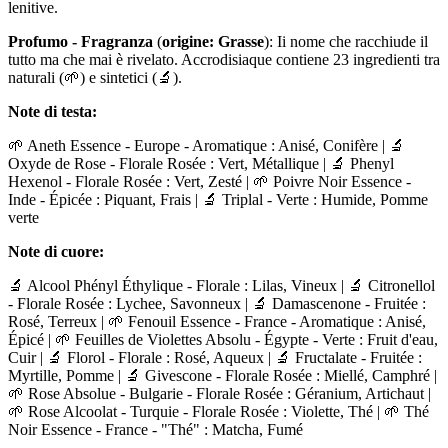
lenitive.
Profumo - Fragranza
(
origine: Grasse
): Ii nome che racchiude il
tutto ma che mai è rivelato. Accrodisiaque contiene 23 ingredienti tra
naturali (🌱) e sintetici (🔬).
Note di testa:
🌱 Aneth Essence - Europe - Aromatique : Anisé, Conifère | 🔬
Oxyde de Rose - Florale Rosée : Vert, Métallique | 🔬 Phenyl
Hexenol - Florale Rosée : Vert, Zesté | 🌱 Poivre Noir Essence -
Inde - Épicée : Piquant, Frais | 🔬 Triplal - Verte : Humide, Pomme
verte
Note di cuore:
🔬 Alcool Phényl Éthylique - Florale : Lilas, Vineux | 🔬 Citronellol
- Florale Rosée : Lychee, Savonneux | 🔬 Damascenone - Fruitée :
Rosé, Terreux | 🌱 Fenouil Essence - France - Aromatique : Anisé,
Épicé | 🌱 Feuilles de Violettes Absolu - Égypte - Verte : Fruit d'eau,
Cuir | 🔬 Florol - Florale : Rosé, Aqueux | 🔬 Fructalate - Fruitée :
Myrtille, Pomme | 🔬 Givescone - Florale Rosée : Miellé, Camphré |
🌱 Rose Absolue - Bulgarie - Florale Rosée : Géranium, Artichaut |
🌱 Rose Alcoolat - Turquie - Florale Rosée : Violette, Thé | 🌱 Thé
Noir Essence - France - "Thé" : Matcha, Fumé