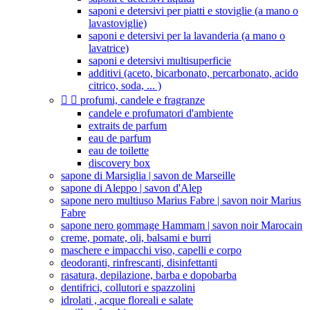
saponi e detersivi per piatti e stoviglie (a mano o
lavastoviglie)
saponi e detersivi per la lavanderia (a mano o
lavatrice)
saponi e detersivi multisuperficie
additivi (aceto, bicarbonato, percarbonato, acido
citrico, soda, ... )


profumi, candele e fragranze
candele e profumatori d'ambiente
extraits de parfum
eau de parfum
eau de toilette
discovery box
sapone di Marsiglia | savon de Marseille
sapone di Aleppo | savon d'Alep
sapone nero multiuso Marius Fabre | savon noir Marius
Fabre
sapone nero gommage Hammam | savon noir Marocain
creme, pomate, oli, balsami e burri
maschere e impacchi viso, capelli e corpo
deodoranti, rinfrescanti, disinfettanti
rasatura, depilazione, barba e dopobarba
dentifrici, collutori e spazzolini
idrolati , acque floreali e salate