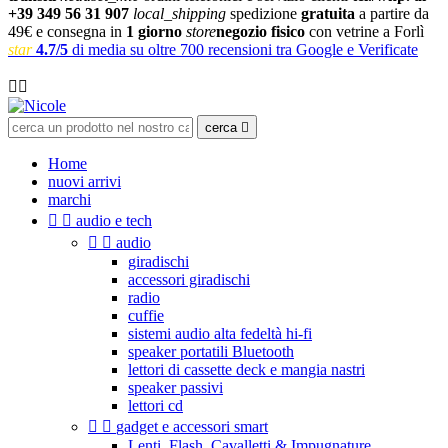
+39 349 56 31 907
local_shipping
spedizione
gratuita
a partire da
49€ e consegna in
1 giorno
store
negozio fisico
con vetrine a Forlì
star
4.7/5
di media su oltre 700 recensioni tra Google e Verificate

cerca

Home
nuovi arrivi
marchi


audio e tech


audio
giradischi
accessori giradischi
radio
cuffie
sistemi audio alta fedeltà hi-fi
speaker portatili Bluetooth
lettori di cassette deck e mangia nastri
speaker passivi
lettori cd


gadget e accessori smart
Lenti, Flash, Cavalletti & Impugnature