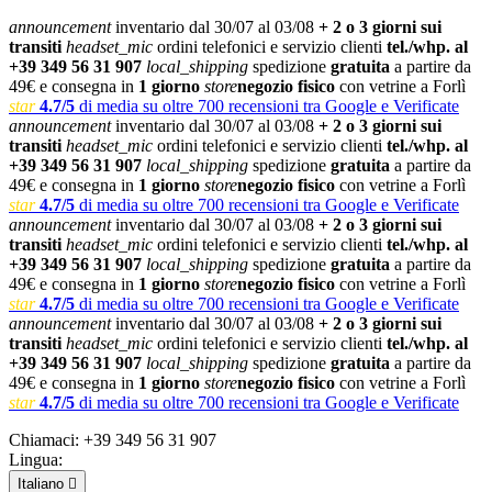
announcement
inventario dal 30/07 al 03/08
+ 2 o 3 giorni sui
transiti
headset_mic
ordini telefonici e servizio clienti
tel./whp. al
+39 349 56 31 907
local_shipping
spedizione
gratuita
a partire da
49€ e consegna in
1 giorno
store
negozio fisico
con vetrine a Forlì
star
4.7/5
di media su oltre 700 recensioni tra Google e Verificate
announcement
inventario dal 30/07 al 03/08
+ 2 o 3 giorni sui
transiti
headset_mic
ordini telefonici e servizio clienti
tel./whp. al
+39 349 56 31 907
local_shipping
spedizione
gratuita
a partire da
49€ e consegna in
1 giorno
store
negozio fisico
con vetrine a Forlì
star
4.7/5
di media su oltre 700 recensioni tra Google e Verificate
announcement
inventario dal 30/07 al 03/08
+ 2 o 3 giorni sui
transiti
headset_mic
ordini telefonici e servizio clienti
tel./whp. al
+39 349 56 31 907
local_shipping
spedizione
gratuita
a partire da
49€ e consegna in
1 giorno
store
negozio fisico
con vetrine a Forlì
star
4.7/5
di media su oltre 700 recensioni tra Google e Verificate
announcement
inventario dal 30/07 al 03/08
+ 2 o 3 giorni sui
transiti
headset_mic
ordini telefonici e servizio clienti
tel./whp. al
+39 349 56 31 907
local_shipping
spedizione
gratuita
a partire da
49€ e consegna in
1 giorno
store
negozio fisico
con vetrine a Forlì
star
4.7/5
di media su oltre 700 recensioni tra Google e Verificate
Chiamaci:
+39 349 56 31 907
Lingua:
Italiano
