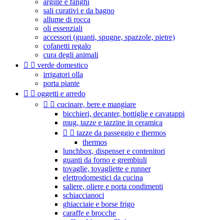
argille e fanghi
sali curativi e da bagno
allume di rocca
oli essenziali
accessori (guanti, spugne, spazzole, pietre)
cofanetti regalo
cura degli animali


verde domestico
irrigatori olla
porta piante


oggetti e arredo


cucinare, bere e mangiare
bicchieri, decanter, bottiglie e cavatappi
mug, tazze e tazzine in ceramica


tazze da passeggio e thermos
thermos
lunchbox, dispenser e contenitori
guanti da forno e grembiuli
tovaglie, tovagliette e runner
elettrodomestici da cucina
saliere, oliere e porta condimenti
schiaccianoci
ghiacciaie e borse frigo
caraffe e brocche