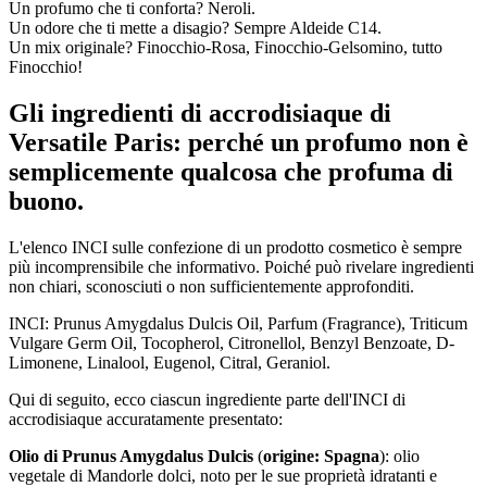
Un profumo che ti conforta? Neroli.
Un odore che ti mette a disagio? Sempre Aldeide C14.
Un mix originale? Finocchio-Rosa, Finocchio-Gelsomino, tutto
Finocchio!
Gli ingredienti di accrodisiaque di
Versatile Paris: perché un profumo non è
semplicemente qualcosa che profuma di
buono.
L'elenco INCI sulle confezione di un prodotto cosmetico è sempre
più incomprensibile che informativo. Poiché può rivelare ingredienti
non chiari, sconosciuti o non sufficientemente approfonditi.
INCI: Prunus Amygdalus Dulcis Oil, Parfum (Fragrance), Triticum
Vulgare Germ Oil, Tocopherol, Citronellol, Benzyl Benzoate, D-
Limonene, Linalool, Eugenol, Citral, Geraniol.
Qui di seguito, ecco ciascun ingrediente parte dell'INCI di
accrodisiaque accuratamente presentato:
Olio di Prunus Amygdalus Dulcis
(
origine: Spagna
): olio
vegetale di Mandorle dolci, noto per le sue proprietà idratanti e