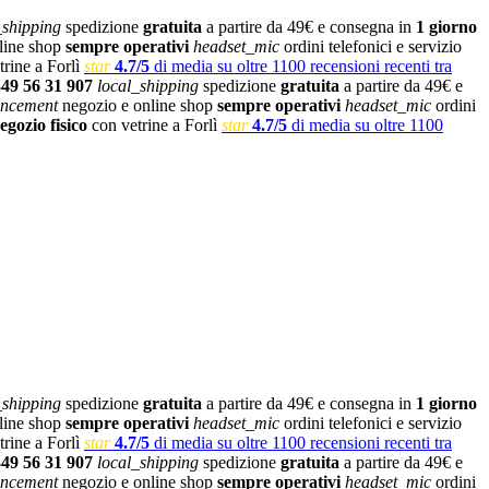
_shipping
spedizione
gratuita
a partire da 49€ e consegna in
1 giorno
line shop
sempre operativi
headset_mic
ordini telefonici e servizio
rine a Forlì
star
4.7/5
di media su oltre 1100 recensioni recenti tra
349 56 31 907
local_shipping
spedizione
gratuita
a partire da 49€ e
ncement
negozio e online shop
sempre operativi
headset_mic
ordini
egozio fisico
con vetrine a Forlì
star
4.7/5
di media su oltre 1100
_shipping
spedizione
gratuita
a partire da 49€ e consegna in
1 giorno
line shop
sempre operativi
headset_mic
ordini telefonici e servizio
rine a Forlì
star
4.7/5
di media su oltre 1100 recensioni recenti tra
349 56 31 907
local_shipping
spedizione
gratuita
a partire da 49€ e
ncement
negozio e online shop
sempre operativi
headset_mic
ordini