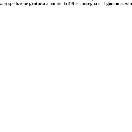
ping
spedizione
gratuita
a partire da 49€ e consegna in
1 giorno
store
n