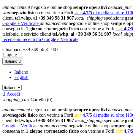
announcement
negozio e online shop
sempre operativi
headset_mic
store
negozio fisico
con vetrine a Forlì
star
4.7/5
di media su oltre 1100
clienti
tel./whp. al +39 349 56 31 907
local_shipping
spedizione
gra
Google e Verificate
announcement
negozio e online shop
sempre ope
consegna in
1 giorno
store
negozio fisico
con vetrine a Forlì
star
4.7/
telefonici e servizio clienti
tel./whp. al +39 349 56 31 907
local_ship
recensioni recenti tra Google e Verificate
Chiamaci:
+39 349 56 31 907
Lingua:
Italiano

Italiano
English

Accedi
shopping_cart
Carrello
(0)
announcement
negozio e online shop
sempre operativi
headset_mic
store
negozio fisico
con vetrine a Forlì
star
4.7/5
di media su oltre 1100
clienti
tel./whp. al +39 349 56 31 907
local_shipping
spedizione
gra
Google e Verificate
announcement
negozio e online shop
sempre ope
consegna in
1 giorno
store
negozio fisico
con vetrine a Forlì
star
4.7/