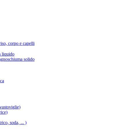
iso, corpo e capelli
 liquido
agnoschiuma solido
ica
vastoviglie)
rice)
ico, soda, ... )