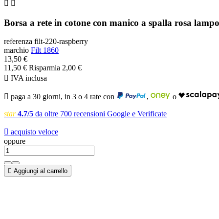


Borsa a rete in cotone con manico a spalla rosa lamp
referenza
filt-220-raspberry
marchio
Filt 1860
13,50 €
11,50 €
Risparmia 2,00 €

IVA inclusa

paga a 30 giorni, in 3 o 4 rate con
,
o
star
4.7/5
da oltre 700 recensioni Google e Verificate

acquisto veloce
oppure

Aggiungi al carrello