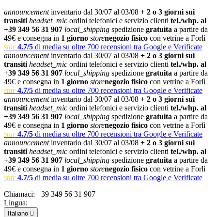
announcement
inventario dal 30/07 al 03/08
+ 2 o 3 giorni sui
transiti
headset_mic
ordini telefonici e servizio clienti
tel./whp. al
+39 349 56 31 907
local_shipping
spedizione
gratuita
a partire da
49€ e consegna in
1 giorno
store
negozio fisico
con vetrine a Forlì
star
4.7/5
di media su oltre 700 recensioni tra Google e Verificate
announcement
inventario dal 30/07 al 03/08
+ 2 o 3 giorni sui
transiti
headset_mic
ordini telefonici e servizio clienti
tel./whp. al
+39 349 56 31 907
local_shipping
spedizione
gratuita
a partire da
49€ e consegna in
1 giorno
store
negozio fisico
con vetrine a Forlì
star
4.7/5
di media su oltre 700 recensioni tra Google e Verificate
announcement
inventario dal 30/07 al 03/08
+ 2 o 3 giorni sui
transiti
headset_mic
ordini telefonici e servizio clienti
tel./whp. al
+39 349 56 31 907
local_shipping
spedizione
gratuita
a partire da
49€ e consegna in
1 giorno
store
negozio fisico
con vetrine a Forlì
star
4.7/5
di media su oltre 700 recensioni tra Google e Verificate
announcement
inventario dal 30/07 al 03/08
+ 2 o 3 giorni sui
transiti
headset_mic
ordini telefonici e servizio clienti
tel./whp. al
+39 349 56 31 907
local_shipping
spedizione
gratuita
a partire da
49€ e consegna in
1 giorno
store
negozio fisico
con vetrine a Forlì
star
4.7/5
di media su oltre 700 recensioni tra Google e Verificate
Chiamaci:
+39 349 56 31 907
Lingua:
Italiano
