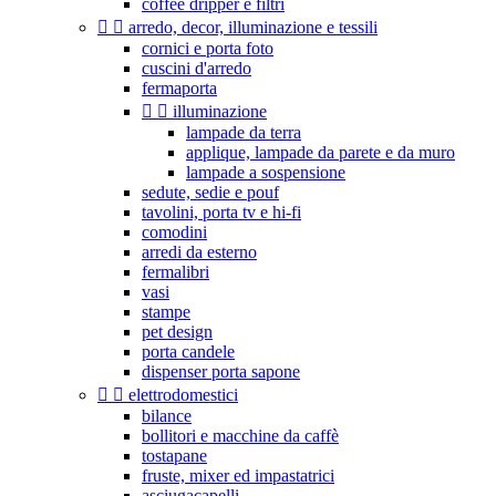
coffee dripper e filtri


arredo, decor, illuminazione e tessili
cornici e porta foto
cuscini d'arredo
fermaporta


illuminazione
lampade da terra
applique, lampade da parete e da muro
lampade a sospensione
sedute, sedie e pouf
tavolini, porta tv e hi-fi
comodini
arredi da esterno
fermalibri
vasi
stampe
pet design
porta candele
dispenser porta sapone


elettrodomestici
bilance
bollitori e macchine da caffè
tostapane
fruste, mixer ed impastatrici
asciugacapelli