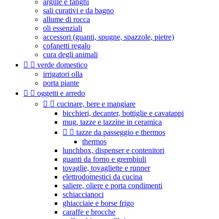
argille e fanghi
sali curativi e da bagno
allume di rocca
oli essenziali
accessori (guanti, spugne, spazzole, pietre)
cofanetti regalo
cura degli animali


verde domestico
irrigatori olla
porta piante


oggetti e arredo


cucinare, bere e mangiare
bicchieri, decanter, bottiglie e cavatappi
mug, tazze e tazzine in ceramica


tazze da passeggio e thermos
thermos
lunchbox, dispenser e contenitori
guanti da forno e grembiuli
tovaglie, tovagliette e runner
elettrodomestici da cucina
saliere, oliere e porta condimenti
schiaccianoci
ghiacciaie e borse frigo
caraffe e brocche