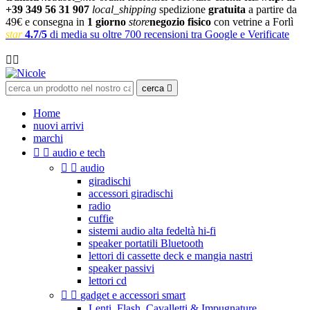
+39 349 56 31 907
local_shipping
spedizione
gratuita
a partire da
49€ e consegna in
1 giorno
store
negozio fisico
con vetrine a Forlì
star
4.7/5
di media su oltre 700 recensioni tra Google e Verificate

cerca

Home
nuovi arrivi
marchi


audio e tech


audio
giradischi
accessori giradischi
radio
cuffie
sistemi audio alta fedeltà hi-fi
speaker portatili Bluetooth
lettori di cassette deck e mangia nastri
speaker passivi
lettori cd


gadget e accessori smart
Lenti, Flash, Cavalletti & Impugnature