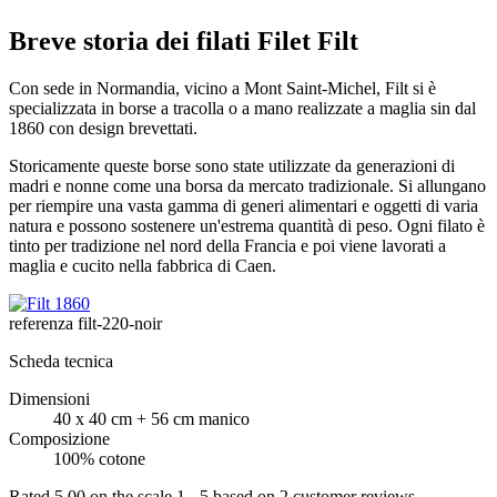
Breve storia dei filati Filet Filt
Con sede in Normandia, vicino a Mont Saint-Michel, Filt si è
specializzata in borse a tracolla o a mano realizzate a maglia sin dal
1860 con design brevettati.
Storicamente queste borse sono state utilizzate da generazioni di
madri e nonne come una borsa da mercato tradizionale. Si allungano
per riempire una vasta gamma di generi alimentari e oggetti di varia
natura e possono sostenere un'estrema quantità di peso. Ogni filato è
tinto per tradizione nel nord della Francia e poi viene lavorati a
maglia e cucito nella fabbrica di Caen.
referenza
filt-220-noir
Scheda tecnica
Dimensioni
40 x 40 cm + 56 cm manico
Composizione
100% cotone
Rated
5.00
on the scale
1
-
5
based on
2
customer reviews