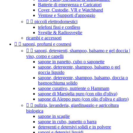
Batterie di emergenza e Caricatori
Cover, Custodie, VR e Watchband
Ventose e Supporti d'appoggio


piccoli elettrodomestici
telefoni fissi e cordless
Sveglie & Radiosveglie
ricambi e accessori


saponi, profumi e cosmesi


saponi, detergenti, shampoo, balsamo e gel doccia |
viso, corpo e capelli
sapone in panetto, cubo o saponette
sapone, detergente, shampoo, balsamo o gel
goccia liquido
sapone, detergente, shampoo, balsamo, doccia o
bagnoschiuma solido
sapone curativo, nutriente o Hammam
sapone di Marsiglia puro (con olio d'oliva)
sapone di Aleppo puro (con olio d'oliva e alloro)


pulizia, lavanderia, giardinaggio e agricoltura
biologica
sapone in scaglie
sapone in cubo, panetto o barra
detergenti e detersivi solidi e in polvere
saponi e detersivi liquidi