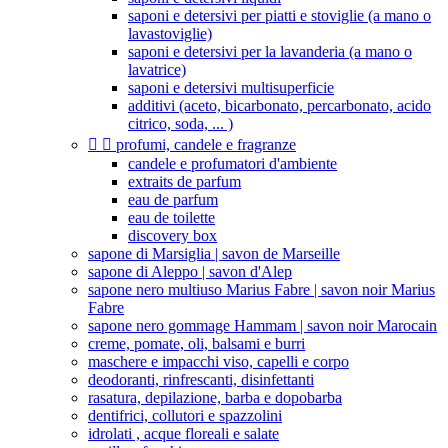
saponi e detersivi per piatti e stoviglie (a mano o
lavastoviglie)
saponi e detersivi per la lavanderia (a mano o
lavatrice)
saponi e detersivi multisuperficie
additivi (aceto, bicarbonato, percarbonato, acido
citrico, soda, ... )


profumi, candele e fragranze
candele e profumatori d'ambiente
extraits de parfum
eau de parfum
eau de toilette
discovery box
sapone di Marsiglia | savon de Marseille
sapone di Aleppo | savon d'Alep
sapone nero multiuso Marius Fabre | savon noir Marius
Fabre
sapone nero gommage Hammam | savon noir Marocain
creme, pomate, oli, balsami e burri
maschere e impacchi viso, capelli e corpo
deodoranti, rinfrescanti, disinfettanti
rasatura, depilazione, barba e dopobarba
dentifrici, collutori e spazzolini
idrolati , acque floreali e salate