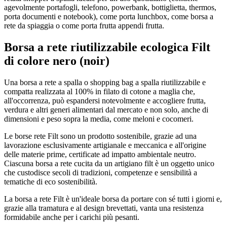
agevolmente portafogli, telefono, powerbank, bottiglietta, thermos,
porta documenti e notebook), come porta lunchbox, come borsa a
rete da spiaggia o come porta frutta appendi frutta.
Borsa a rete riutilizzabile ecologica Filt
di colore nero (noir)
Una borsa a rete a spalla o shopping bag a spalla riutilizzabile e
compatta realizzata al 100% in filato di cotone a maglia che,
all'occorrenza, può espandersi notevolmente e accogliere frutta,
verdura e altri generi alimentari dal mercato e non solo, anche di
dimensioni e peso sopra la media, come meloni e cocomeri.
Le borse rete Filt sono un prodotto sostenibile, grazie ad una
lavorazione esclusivamente artigianale e meccanica e all'origine
delle materie prime, certificate ad impatto ambientale neutro.
Ciascuna borsa a rete cucita da un artigiano filt è un oggetto unico
che custodisce secoli di tradizioni, competenze e sensibilità a
tematiche di eco sostenibilità.
La borsa a rete Filt è un'ideale borsa da portare con sé tutti i giorni e,
grazie alla tramatura e al design brevettati, vanta una resistenza
formidabile anche per i carichi più pesanti.