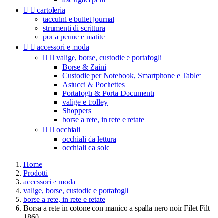


cartoleria
taccuini e bullet journal
strumenti di scrittura
porta penne e matite


accessori e moda


valige, borse, custodie e portafogli
Borse & Zaini
Custodie per Notebook, Smartphone e Tablet
Astucci & Pochettes
Portafogli & Porta Documenti
valige e trolley
Shoppers
borse a rete, in rete e retate


occhiali
occhiali da lettura
occhiali da sole
Home
Prodotti
accessori e moda
valige, borse, custodie e portafogli
borse a rete, in rete e retate
Borsa a rete in cotone con manico a spalla nero noir Filet Filt
1860