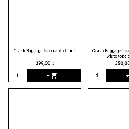
Crash Baggage Icon cabin black
Crash Baggage Ico
white tone 
299,00 €
350,00
shopping_cart
+