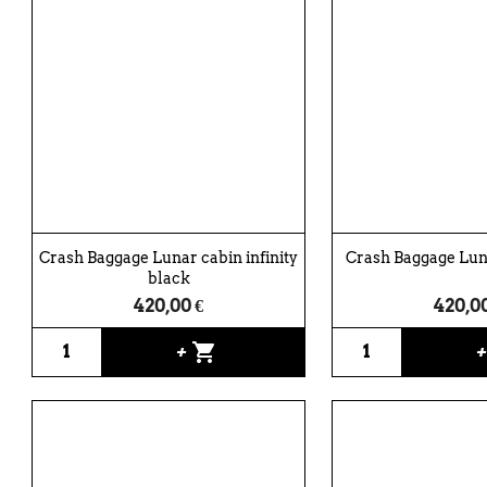
Crash Baggage Lunar cabin infinity
Crash Baggage Lun
black
420,00 €
420,00
shopping_cart
+