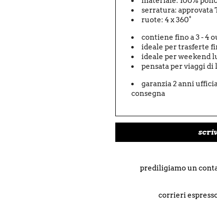
materiale: 100% poli
serratura: approvata
ruote: 4 x 360°
contiene fino a 3 - 4 
ideale per trasferte fi
ideale per weekend lun
pensata per viaggi di 
garanzia 2 anni uffici
consegna
scri
prediligiamo un conta
corrieri espresso