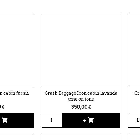
n cabin fucsia
Crash Baggage Icon cabin lavanda
Cr
tone on tone
 €
350,00 €
shopping_cart
shopping_cart
+
+