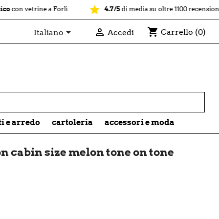
star
etrine a Forlì
4.7/5
di media su oltre 1100 recensioni recenti 
shopping_cart


Carrello
(0)
Italiano
Accedi

ti e arredo
cartoleria
accessori e moda
n cabin size melon tone on tone