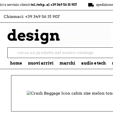
local_shipping
zio clienti
tel./whp. al +39 349 56 31 907
spedizione
gratuit
Chiamaci:
+39 349 56 31 907
home
nuovi arrivi
marchi
audio e tech