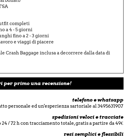
carbonato
 TSA
outfit completi
no a 4 - 5 giorni
ghi fino a 2 - 3 giorni
lavoro e viaggi di piacere
ale Crash Baggage inclusa a decorrere dalla data di
vi per primo una recensione!
telefono e whatsapp
tto personale ed un'esperienza sartoriale al 3495631907
spedizioni veloci e tracciate
 24 / 72 h con tracciamento totale, gratis a partire da 49€
resi semplici e flessibili