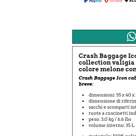
Crash Baggage Ico
collection valigia
colore melone con 
Crash Baggage Icon
cab
breve:
dimensioni: 55 x 40 x 2
dimensione di riferi
sacchi e scomparti in
ruote a cuscinetti in
peso: 3.0 kg / 6.6 lbs
volume interno: 35 L