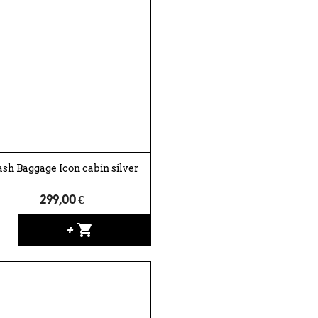
sh Baggage Icon cabin silver
299,00 €
shopping_cart
+