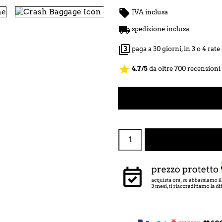

IVA inclusa

spedizione inclusa

paga a 30 giorni, in 3 o 4 rat
star
4.7/5
da oltre 700 recensioni