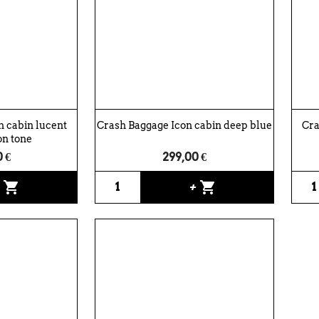
n cabin lucent
Crash Baggage Icon cabin deep blue
Cra
on tone
 €
299,00 €
shopping_cart
shopping_cart
+
+