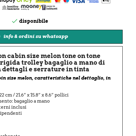

disponibile
info & ordini su whatsapp
n cabin size melon tone on tone
 rigida trolley bagaglio a mano di
dettagli e serrature in tinta
in size
melon, caratteristiche nel dettaglio, in
2 cm / 21.6” x 15.8” x 8.6” pollici
mento: bagaglio a mano
terni inclusi
dipendenti