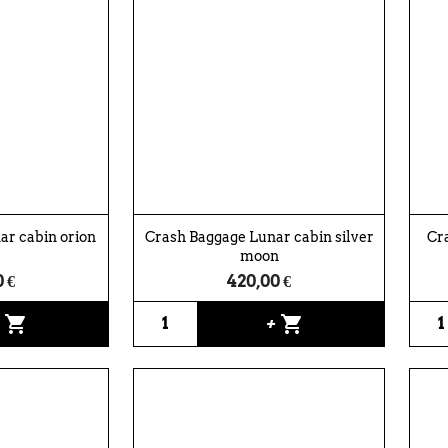
ar cabin orion
Crash Baggage Lunar cabin silver
Cra
moon
 €
420,00 €
shopping_cart
shopping_cart
+
+