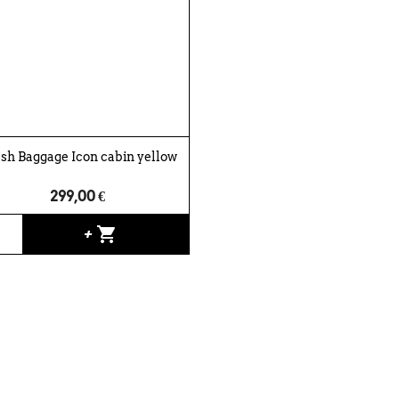
sh Baggage Icon cabin yellow
299,00 €
shopping_cart
+