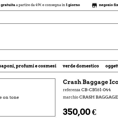
store
a
a partire da 49€ e consegna in
1 giorno
negozio fisico
con v
saponi, profumi e cosmesi
verde domestico
ogget
Crash Baggage Ico
CB-CB161-044
referenza
CRASH BAGGAGE
marchio
350,00 €