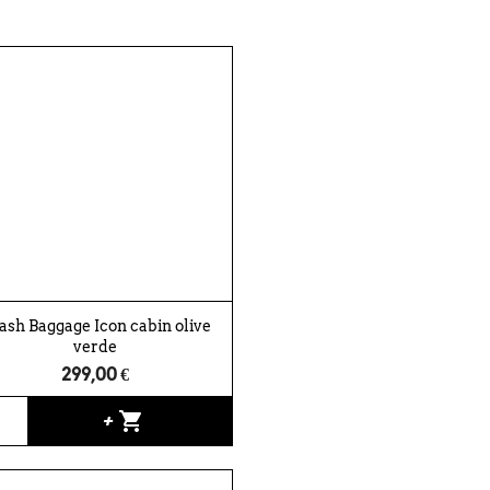
ash Baggage Icon cabin olive
verde
299,00 €
shopping_cart
+