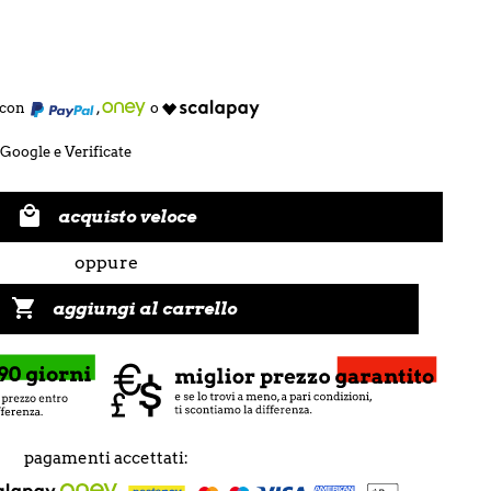
e con
,
o
 Google e Verificate

acquisto veloce
oppure

aggiungi al carrello
pagamenti accettati: