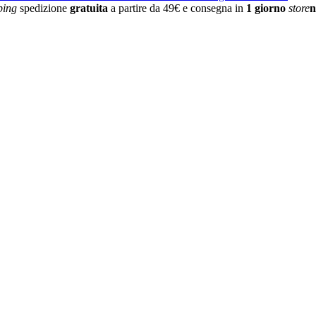
ping
spedizione
gratuita
a partire da 49€ e consegna in
1 giorno
store
n