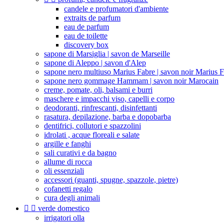
candele e profumatori d'ambiente
extraits de parfum
eau de parfum
eau de toilette
discovery box
sapone di Marsiglia | savon de Marseille
sapone di Aleppo | savon d'Alep
sapone nero multiuso Marius Fabre | savon noir Marius 
sapone nero gommage Hammam | savon noir Marocain
creme, pomate, oli, balsami e burri
maschere e impacchi viso, capelli e corpo
deodoranti, rinfrescanti, disinfettanti
rasatura, depilazione, barba e dopobarba
dentifrici, collutori e spazzolini
idrolati , acque floreali e salate
argille e fanghi
sali curativi e da bagno
allume di rocca
oli essenziali
accessori (guanti, spugne, spazzole, pietre)
cofanetti regalo
cura degli animali


verde domestico
irrigatori olla