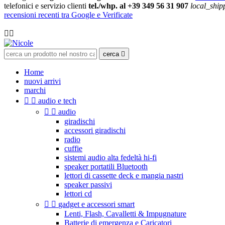
telefonici e servizio clienti
tel./whp. al +39 349 56 31 907
local_ship
recensioni recenti tra Google e Verificate

cerca

Home
nuovi arrivi
marchi


audio e tech


audio
giradischi
accessori giradischi
radio
cuffie
sistemi audio alta fedeltà hi-fi
speaker portatili Bluetooth
lettori di cassette deck e mangia nastri
speaker passivi
lettori cd


gadget e accessori smart
Lenti, Flash, Cavalletti & Impugnature
Batterie di emergenza e Caricatori