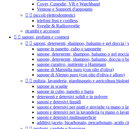
Cover, Custodie, VR e Watchband
Ventose e Supporti d'appoggio


piccoli elettrodomestici
telefoni fissi e cordless
Sveglie & Radiosveglie
ricambi e accessori


saponi, profumi e cosmesi


saponi, detergenti, shampoo, balsamo e gel doccia | v
sapone in panetto, cubo o saponette
sapone, detergente, shampoo, balsamo o gel goccia
sapone, detergente, shampoo, balsamo, doccia o b
sapone curativo, nutriente o Hammam
sapone di Marsiglia puro (con olio d'oliva)
sapone di Aleppo puro (con olio d'oliva e alloro)


pulizia, lavanderia, giardinaggio e agricoltura biolog
sapone in scaglie
sapone in cubo, panetto o barra
detergenti e detersivi solidi e in polvere
saponi e detersivi liquidi
saponi e detersivi per piatti e stoviglie (a mano o la
saponi e detersivi per la lavanderia (a mano o lavat
saponi e detersivi multisuperficie
additivi (aceto, bicarbonato, percarbonato, acido citr


profumi, candele e fragranze