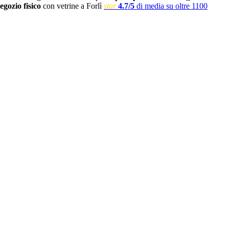
egozio fisico
con vetrine a Forlì
star
4.7/5
di media su oltre 1100