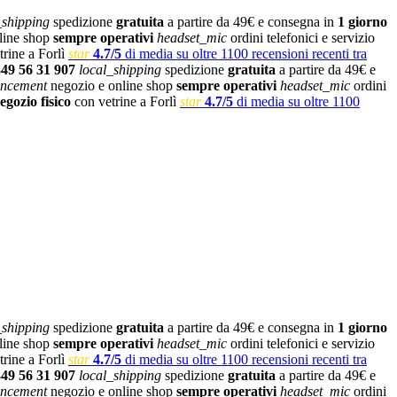
_shipping
spedizione
gratuita
a partire da 49€ e consegna in
1 giorno
line shop
sempre operativi
headset_mic
ordini telefonici e servizio
rine a Forlì
star
4.7/5
di media su oltre 1100 recensioni recenti tra
349 56 31 907
local_shipping
spedizione
gratuita
a partire da 49€ e
ncement
negozio e online shop
sempre operativi
headset_mic
ordini
egozio fisico
con vetrine a Forlì
star
4.7/5
di media su oltre 1100
_shipping
spedizione
gratuita
a partire da 49€ e consegna in
1 giorno
line shop
sempre operativi
headset_mic
ordini telefonici e servizio
rine a Forlì
star
4.7/5
di media su oltre 1100 recensioni recenti tra
349 56 31 907
local_shipping
spedizione
gratuita
a partire da 49€ e
ncement
negozio e online shop
sempre operativi
headset_mic
ordini