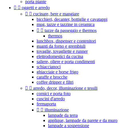
porta piante


oggetti e arredo


cucinare, bere e mangiare
bicchieri, decanter, bottiglie e cavatappi
mug, tazze e tazzine in ceramica


tazze da passeggio e thermos
thermos
lunchbox, dispenser e contenitori
guanti da forno e grembiuli
tovaglie, tovagliette e runner
elettrodomestici da cucina
saliere, oliere e porta condimenti
schiaccianoci
ghiacciaie e borse frigo
caraffe e brocche
coffee dripper e filtri


arredo, decor, illuminazione e tessili
cornici e porta foto
cuscini d'arredo
fermaporta


illuminazione
lampade da terra
applique, lampade da parete e da muro
lampade a sospensione