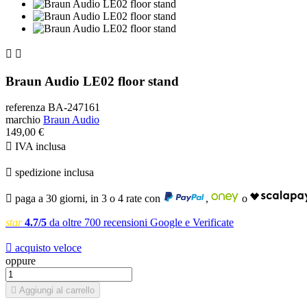


Braun Audio LE02 floor stand
referenza
BA-247161
marchio
Braun Audio
149,00 €

IVA inclusa

spedizione inclusa

paga a 30 giorni, in 3 o 4 rate con
,
o
star
4.7/5
da oltre 700 recensioni Google e Verificate

acquisto veloce
oppure

Aggiungi al carrello