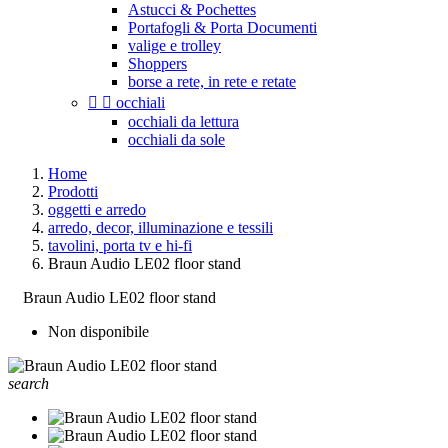
Astucci & Pochettes
Portafogli & Porta Documenti
valige e trolley
Shoppers
borse a rete, in rete e retate


occhiali
occhiali da lettura
occhiali da sole
Home
Prodotti
oggetti e arredo
arredo, decor, illuminazione e tessili
tavolini, porta tv e hi-fi
Braun Audio LE02 floor stand
Braun Audio LE02 floor stand
Non disponibile
search