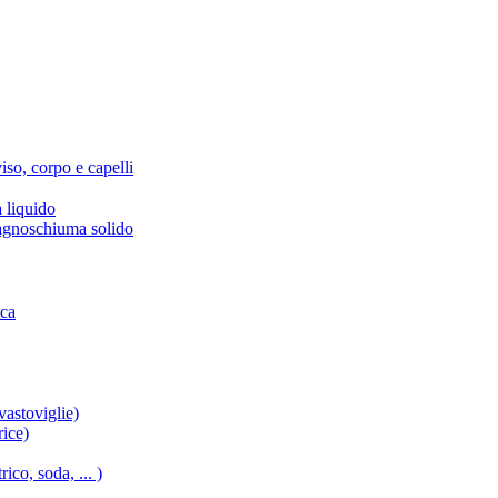
iso, corpo e capelli
 liquido
agnoschiuma solido
ica
vastoviglie)
rice)
ico, soda, ... )