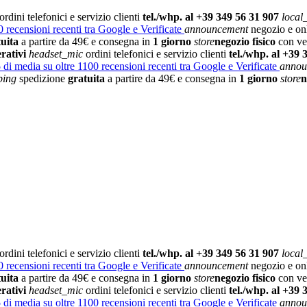
ordini telefonici e servizio clienti
tel./whp. al +39 349 56 31 907
local
 recensioni recenti tra Google e Verificate
announcement
negozio e on
tuita
a partire da 49€ e consegna in
1 giorno
store
negozio fisico
con vet
rativi
headset_mic
ordini telefonici e servizio clienti
tel./whp. al +39 
5
di media su oltre 1100 recensioni recenti tra Google e Verificate
annou
ping
spedizione
gratuita
a partire da 49€ e consegna in
1 giorno
store
n
ordini telefonici e servizio clienti
tel./whp. al +39 349 56 31 907
local
 recensioni recenti tra Google e Verificate
announcement
negozio e on
tuita
a partire da 49€ e consegna in
1 giorno
store
negozio fisico
con vet
rativi
headset_mic
ordini telefonici e servizio clienti
tel./whp. al +39 
5
di media su oltre 1100 recensioni recenti tra Google e Verificate
annou