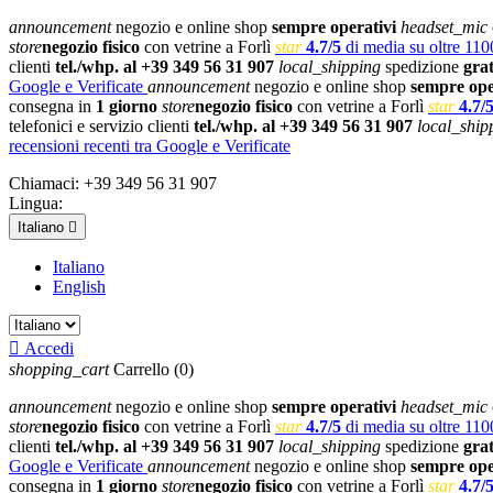
announcement
negozio e online shop
sempre operativi
headset_mic
store
negozio fisico
con vetrine a Forlì
star
4.7/5
di media su oltre 1100
clienti
tel./whp. al +39 349 56 31 907
local_shipping
spedizione
gra
Google e Verificate
announcement
negozio e online shop
sempre ope
consegna in
1 giorno
store
negozio fisico
con vetrine a Forlì
star
4.7/
telefonici e servizio clienti
tel./whp. al +39 349 56 31 907
local_ship
recensioni recenti tra Google e Verificate
Chiamaci:
+39 349 56 31 907
Lingua:
Italiano

Italiano
English

Accedi
shopping_cart
Carrello
(0)
announcement
negozio e online shop
sempre operativi
headset_mic
store
negozio fisico
con vetrine a Forlì
star
4.7/5
di media su oltre 1100
clienti
tel./whp. al +39 349 56 31 907
local_shipping
spedizione
gra
Google e Verificate
announcement
negozio e online shop
sempre ope
consegna in
1 giorno
store
negozio fisico
con vetrine a Forlì
star
4.7/