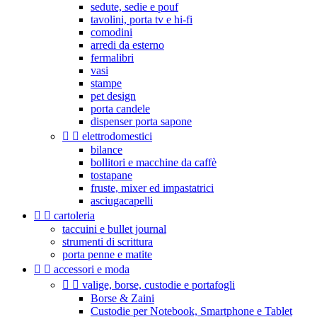
sedute, sedie e pouf
tavolini, porta tv e hi-fi
comodini
arredi da esterno
fermalibri
vasi
stampe
pet design
porta candele
dispenser porta sapone


elettrodomestici
bilance
bollitori e macchine da caffè
tostapane
fruste, mixer ed impastatrici
asciugacapelli


cartoleria
taccuini e bullet journal
strumenti di scrittura
porta penne e matite


accessori e moda


valige, borse, custodie e portafogli
Borse & Zaini
Custodie per Notebook, Smartphone e Tablet