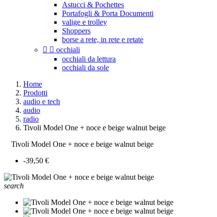
Astucci & Pochettes
Portafogli & Porta Documenti
valige e trolley
Shoppers
borse a rete, in rete e retate


occhiali
occhiali da lettura
occhiali da sole
Home
Prodotti
audio e tech
audio
radio
Tivoli Model One + noce e beige walnut beige
Tivoli Model One + noce e beige walnut beige
-39,50 €
search