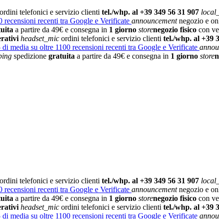
ordini telefonici e servizio clienti
tel./whp. al +39 349 56 31 907
local
 recensioni recenti tra Google e Verificate
announcement
negozio e on
tuita
a partire da 49€ e consegna in
1 giorno
store
negozio fisico
con vet
rativi
headset_mic
ordini telefonici e servizio clienti
tel./whp. al +39 
5
di media su oltre 1100 recensioni recenti tra Google e Verificate
annou
ping
spedizione
gratuita
a partire da 49€ e consegna in
1 giorno
store
n
ordini telefonici e servizio clienti
tel./whp. al +39 349 56 31 907
local
 recensioni recenti tra Google e Verificate
announcement
negozio e on
tuita
a partire da 49€ e consegna in
1 giorno
store
negozio fisico
con vet
rativi
headset_mic
ordini telefonici e servizio clienti
tel./whp. al +39 
5
di media su oltre 1100 recensioni recenti tra Google e Verificate
annou