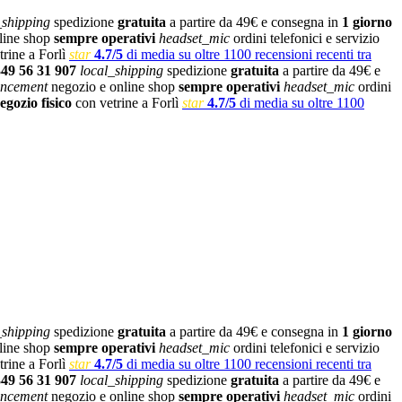
_shipping
spedizione
gratuita
a partire da 49€ e consegna in
1 giorno
line shop
sempre operativi
headset_mic
ordini telefonici e servizio
rine a Forlì
star
4.7/5
di media su oltre 1100 recensioni recenti tra
349 56 31 907
local_shipping
spedizione
gratuita
a partire da 49€ e
ncement
negozio e online shop
sempre operativi
headset_mic
ordini
egozio fisico
con vetrine a Forlì
star
4.7/5
di media su oltre 1100
_shipping
spedizione
gratuita
a partire da 49€ e consegna in
1 giorno
line shop
sempre operativi
headset_mic
ordini telefonici e servizio
rine a Forlì
star
4.7/5
di media su oltre 1100 recensioni recenti tra
349 56 31 907
local_shipping
spedizione
gratuita
a partire da 49€ e
ncement
negozio e online shop
sempre operativi
headset_mic
ordini