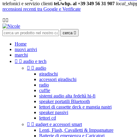
telefonici e servizio clienti
tel./whp. al +39 349 56 31 907
local_ship
recensioni recenti tra Google e Verificate

cerca

Home
nuovi arrivi
marchi


audio e tech


audio
giradischi
accessori giradischi
radio
cuffie
sistemi audio alta fedeltà hi-fi
speaker portatili Bluetooth
lettori di cassette deck e mangia nastri
speaker passivi
lettori cd


gadget e accessori smart
Lenti, Flash, Cavalletti & Impugnature
Batterie di emergenza e Caricatori