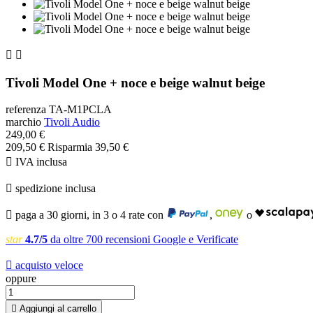


Tivoli Model One + noce e beige walnut beige
referenza
TA-M1PCLA
marchio
Tivoli Audio
249,00 €
209,50 €
Risparmia 39,50 €

IVA inclusa

spedizione inclusa

paga a 30 giorni, in 3 o 4 rate con
,
o
star
4.7/5
da oltre 700 recensioni Google e Verificate

acquisto veloce
oppure

Aggiungi al carrello