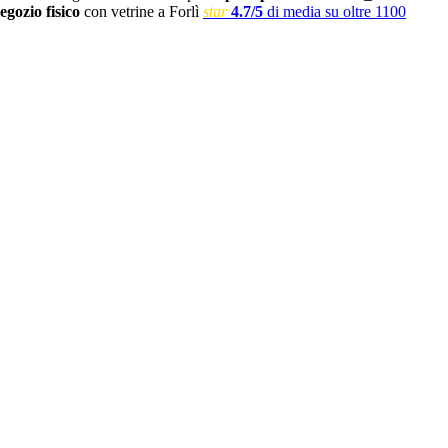
egozio fisico
con vetrine a Forlì
star
4.7/5
di media su oltre 1100