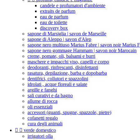
candele e profumatori d'ambiente
extraits de parfum
eau de parfum
eau de toilette
discovery box
sapone di Marsiglia | savon de Marseille
sapone di Aleppo | savon d'Alep
sapone nero multiuso Marius Fabre | savon noir Marius 
sapone nero gommage Hammam | savon noir Marocain
creme, pomate, oli, balsami e burri
maschere e impacchi viso, capelli e corpo
deodoranti, rinfrescanti, disinfettanti
rasatura, depilazione, barba e dopobarba
dentifrici, collutori e spazzolini
idrolati , acque floreali e salate
argille e fanghi
sali curativi e da bagno
allume di rocca
oli essenziali
accessori (guanti, spugne, spazzole, pietre)
cofanetti regalo
cura degli animali


verde domestico
irrigatori olla