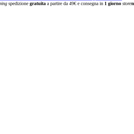
ping
spedizione
gratuita
a partire da 49€ e consegna in
1 giorno
store
n