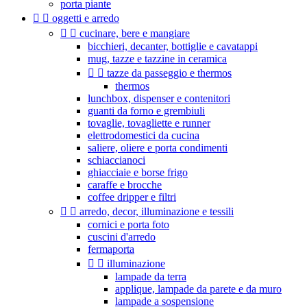
porta piante


oggetti e arredo


cucinare, bere e mangiare
bicchieri, decanter, bottiglie e cavatappi
mug, tazze e tazzine in ceramica


tazze da passeggio e thermos
thermos
lunchbox, dispenser e contenitori
guanti da forno e grembiuli
tovaglie, tovagliette e runner
elettrodomestici da cucina
saliere, oliere e porta condimenti
schiaccianoci
ghiacciaie e borse frigo
caraffe e brocche
coffee dripper e filtri


arredo, decor, illuminazione e tessili
cornici e porta foto
cuscini d'arredo
fermaporta


illuminazione
lampade da terra
applique, lampade da parete e da muro
lampade a sospensione