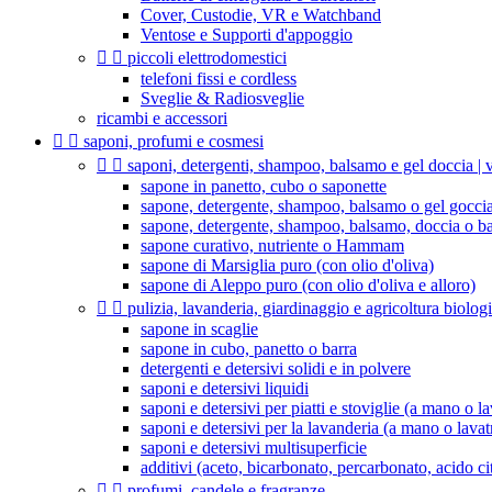
Cover, Custodie, VR e Watchband
Ventose e Supporti d'appoggio


piccoli elettrodomestici
telefoni fissi e cordless
Sveglie & Radiosveglie
ricambi e accessori


saponi, profumi e cosmesi


saponi, detergenti, shampoo, balsamo e gel doccia | v
sapone in panetto, cubo o saponette
sapone, detergente, shampoo, balsamo o gel goccia
sapone, detergente, shampoo, balsamo, doccia o b
sapone curativo, nutriente o Hammam
sapone di Marsiglia puro (con olio d'oliva)
sapone di Aleppo puro (con olio d'oliva e alloro)


pulizia, lavanderia, giardinaggio e agricoltura biolog
sapone in scaglie
sapone in cubo, panetto o barra
detergenti e detersivi solidi e in polvere
saponi e detersivi liquidi
saponi e detersivi per piatti e stoviglie (a mano o la
saponi e detersivi per la lavanderia (a mano o lavat
saponi e detersivi multisuperficie
additivi (aceto, bicarbonato, percarbonato, acido citr


profumi, candele e fragranze