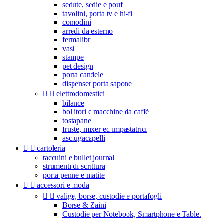
sedute, sedie e pouf
tavolini, porta tv e hi-fi
comodini
arredi da esterno
fermalibri
vasi
stampe
pet design
porta candele
dispenser porta sapone


elettrodomestici
bilance
bollitori e macchine da caffè
tostapane
fruste, mixer ed impastatrici
asciugacapelli


cartoleria
taccuini e bullet journal
strumenti di scrittura
porta penne e matite


accessori e moda


valige, borse, custodie e portafogli
Borse & Zaini
Custodie per Notebook, Smartphone e Tablet