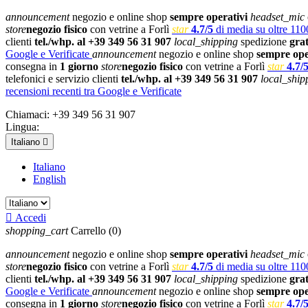
announcement
negozio e online shop
sempre operativi
headset_mic
store
negozio fisico
con vetrine a Forlì
star
4.7/5
di media su oltre 1100
clienti
tel./whp. al +39 349 56 31 907
local_shipping
spedizione
gra
Google e Verificate
announcement
negozio e online shop
sempre ope
consegna in
1 giorno
store
negozio fisico
con vetrine a Forlì
star
4.7/
telefonici e servizio clienti
tel./whp. al +39 349 56 31 907
local_ship
recensioni recenti tra Google e Verificate
Chiamaci:
+39 349 56 31 907
Lingua:
Italiano

Italiano
English

Accedi
shopping_cart
Carrello
(0)
announcement
negozio e online shop
sempre operativi
headset_mic
store
negozio fisico
con vetrine a Forlì
star
4.7/5
di media su oltre 1100
clienti
tel./whp. al +39 349 56 31 907
local_shipping
spedizione
gra
Google e Verificate
announcement
negozio e online shop
sempre ope
consegna in
1 giorno
store
negozio fisico
con vetrine a Forlì
star
4.7/