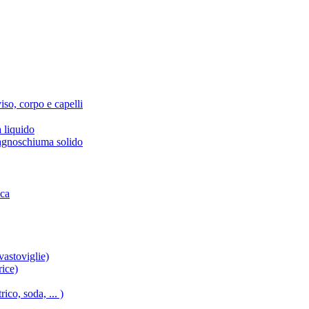
iso, corpo e capelli
 liquido
agnoschiuma solido
ica
vastoviglie)
rice)
ico, soda, ... )